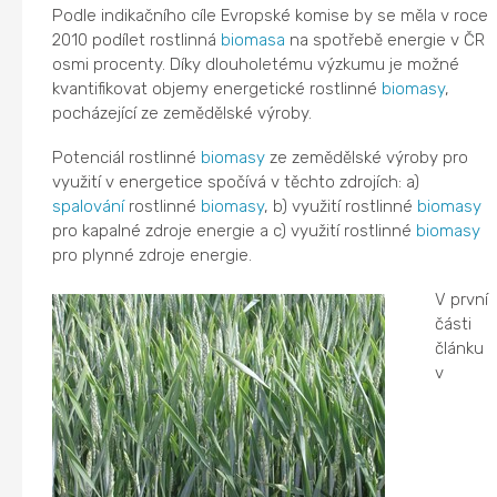
Podle indikačního cíle Evropské komise by se měla v roce
2010 podílet rostlinná
biomasa
na spotřebě energie v ČR
osmi procenty. Díky dlouholetému výzkumu je možné
kvantifikovat objemy energetické rostlinné
biomasy
,
pocházející ze zemědělské výroby.
Potenciál rostlinné
biomasy
ze zemědělské výroby pro
využití v energetice spočívá v těchto zdrojích: a)
spalování
rostlinné
biomasy
, b) využití rostlinné
biomasy
pro kapalné zdroje energie a c) využití rostlinné
biomasy
pro plynné zdroje energie.
V první
části
článku
v