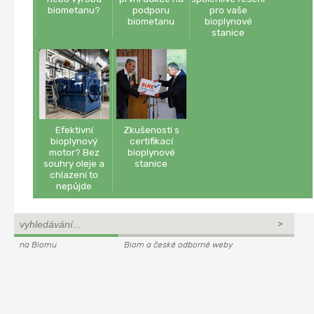
biometanu?
podporu
pro vaše
biometanu
bioplynové
stanice
Efektivní
Zkušenosti s
bioplynový
certifikací
motor? Bez
bioplynové
souhry oleje a
stanice
chlazení to
nepůjde
na Biomu
Biom a české odborné weby