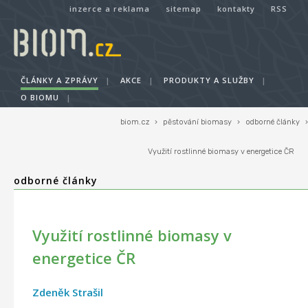
inzerce a reklama
sitemap
kontakty
RSS
ČLÁNKY A ZPRÁVY
|
AKCE
|
PRODUKTY A SLUŽBY
|
O BIOMU
|
biom.cz
›
pěstování biomasy
›
odborné články
›
Využití rostlinné biomasy v energetice ČR
odborné články
Využití rostlinné biomasy v
energetice ČR
Zdeněk Strašil