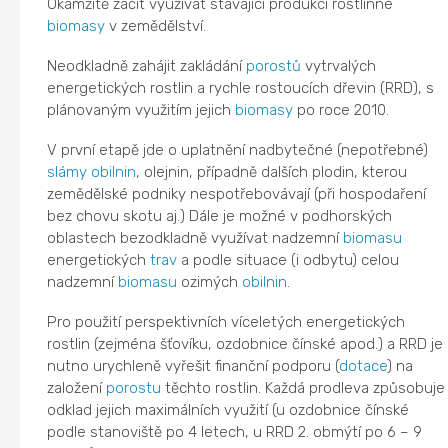
Okamžitě začít využívat stávající produkci rostlinné
biomasy
v zemědělství.
Neodkladně zahájit zakládání
porostů
vytrvalých
energetických rostlin a rychle rostoucích dřevin (RRD), s
plánovaným využitím jejich
biomasy
po roce 2010.
V první etapě jde o uplatnění nadbytečné (nepotřebné)
slámy
obilnin
, olejnin, případně dalších plodin, kterou
zemědělské podniky nespotřebovávají (při hospodaření
bez chovu skotu aj.) Dále je možné v podhorských
oblastech bezodkladně využívat nadzemní
biomasu
energetických
trav
a podle situace (i odbytu) celou
nadzemní
biomasu
ozimých
obilnin
.
Pro použití perspektivních víceletých energetických
rostlin (zejména šťovíku, ozdobnice čínské apod.) a RRD je
nutno urychleně vyřešit finanční podporu (
dotace
) na
založení
porostu
těchto rostlin. Každá prodleva způsobuje
odklad jejich maximálních využití (u ozdobnice čínské
podle stanoviště po 4 letech, u RRD 2. obmýtí po 6 – 9