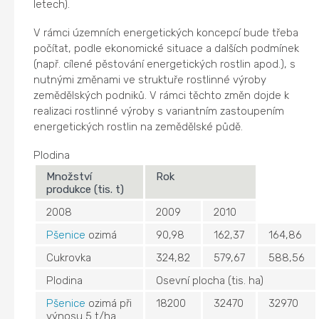
letech).
V rámci územních energetických koncepcí bude třeba
počítat, podle ekonomické situace a dalších podmínek
(např. cílené pěstování energetických rostlin apod.), s
nutnými změnami ve struktuře rostlinné výroby
zemědělských podniků. V rámci těchto změn dojde k
realizaci rostlinné výroby s variantním zastoupením
energetických rostlin na zemědělské půdě.
Plodina
Množství
Rok
produkce (tis. t)
2008
2009
2010
Pšenice
ozimá
90,98
162,37
164,86
Cukrovka
324,82
579,67
588,56
Plodina
Osevní plocha (tis. ha)
Pšenice
ozimá při
18200
32470
32970
výnosu 5 t/ha