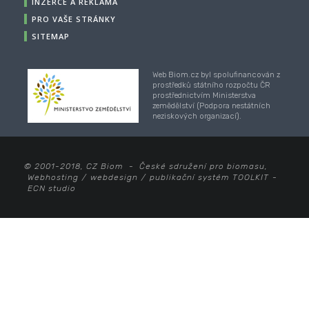
INZERCE A REKLAMA
PRO VAŠE STRÁNKY
SITEMAP
Web Biom.cz byl spolufinancován z
prostředků státního rozpočtu ČR
prostřednictvím Ministerstva
zemědělství (Podpora nestátních
neziskových organizací).
© 2001-2018, CZ Biom - České sdružení pro biomasu,
Webhosting
/
webdesign
/
publikační systém TOOLKIT
-
ECN studio