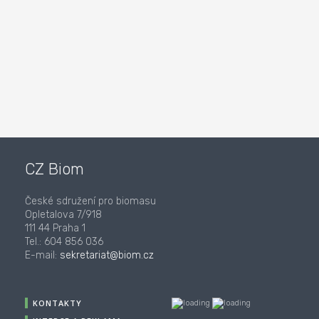
CZ Biom
České sdružení pro biomasu
Opletalova 7/918
111 44 Praha 1
Tel.: 604 856 036
E-mail:
sekretariat@biom.cz
KONTAKTY