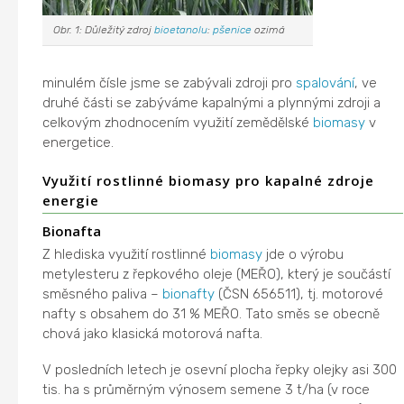
Obr. 1: Důležitý zdroj
bioetanolu
:
pšenice
ozimá
minulém čísle jsme se zabývali zdroji pro
spalování
, ve
druhé části se zabýváme kapalnými a plynnými zdroji a
celkovým zhodnocením využití zemědělské
biomasy
v
energetice.
Využití rostlinné biomasy pro kapalné zdroje
energie
Bionafta
Z hlediska využití rostlinné
biomasy
jde o výrobu
metylesteru z řepkového oleje (MEŘO), který je součástí
směsného paliva –
bionafty
(ČSN 656511), tj. motorové
nafty s obsahem do 31 % MEŘO. Tato směs se obecně
chová jako klasická motorová nafta.
V posledních letech je osevní plocha řepky olejky asi 300
tis. ha s průměrným výnosem semene 3 t/ha (v roce