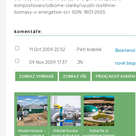
kompostovani/odborne-clanky/vyuziti-rostlinne-
biomasy-v-energetice-cr>. ISSN: 1801-2655.
komentáře:
11 Oct 2009 22:52
Petr krablek
Bioetanol
09 Nov 2009 17:37
JN
nové biop
Modernizace -
Odstartovala
Vyberte si
nebo výroba
první aukce na
spolehlivé řešení