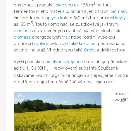
3
dosáhnout produkci
bioplynu
asi 185 m
na tunu
fermentovaného materiálu, přičemž jen z travní
biomasy
3
činí produkce
bioplynu
kolem 150 m
/t a z prasečí
kejdy
3
asi 35 m
. Touto kombinací se zužitkovává jak travní
biomasa
ze zatravněných neobdělávaných ploch, tak
biomasa
energetických
trav
nebo rostlin. Vysokou
produkci
bioplynu
vykazuje také
kukuřice
, pěstovaná na
zeleno i na siláž. Vhodné jsou také
čiroky
a další rostliny.
Vyšší produkce
bioplynu
s
kejdou
se dosahuje přídavkem
aditiv, tj. Ca (OH)
+ recyklovaný substrát. Současně
2
získáváme kvalitní organické hnojivo a zlepšujeme životní
prostředí v objektech živočišné výroby i jejich okolí.
Rozsah
využití