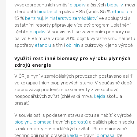
vysokoprocentních směsí
biopaliv
a čistých
biopaliv
, mezi
které patří
bioetanol
a palivo E 85 (směs 85 %
etanolu
a
15 %
benzinu
).
Ministerstvo zemědělství
ve spolupráci s
ostatními resorty připravuje víceletý program uplatnění
těchto
biopaliv
. V souvislosti se zavedením podpory na
palivo E 85 může v roce 2010 dojít k výraznějšímu nárůstu
spotřeby
etanolu
a tím i
obilnin
a cukrovky k jeho výrobě.
Využití rostlinné biomasy pro výrobu plynných
zdrojů energie
V ČR je nyní v zemědělských provozech postaveno asi 11
velkokapacitních bioplynových stanic. V současné době
zpracovávají především exkrementy z velkochovů
hospodářských zvířat (chlévská mrva,
kejda
skotu a
prasat).
V souvislosti s poklesem stavu skotu se nabízí k výrobě
bioplynu
biomasa
travních
porostů
a dalších plodin spolu
s exkrementy hospodářských zvířat. Při kombinované
technologii např. prasečí
kejda
+ travní
biomasa
, lze