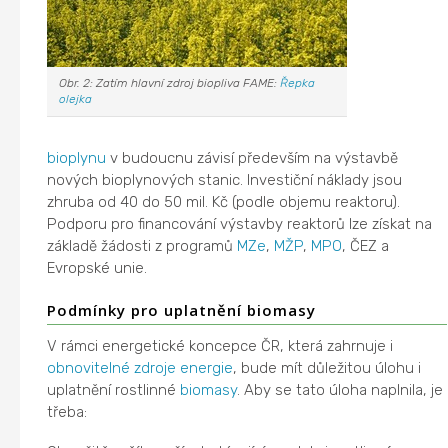
Obr. 2: Zatím hlavní zdroj biopliva FAME:
Řepka
olejka
bioplynu
v budoucnu závisí především na výstavbě
nových bioplynových stanic. Investiční náklady jsou
zhruba od 40 do 50 mil. Kč (podle objemu reaktoru).
Podporu pro financování výstavby reaktorů lze získat na
základě žádosti z programů
MZe
,
MŽP
,
MPO
, ČEZ a
Evropské unie.
Podmínky pro uplatnění biomasy
V rámci energetické koncepce ČR, která zahrnuje i
obnovitelné zdroje energie
, bude mít důležitou úlohu i
uplatnění rostlinné
biomasy
. Aby se tato úloha naplnila, je
třeba: