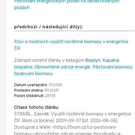
Pěstování energetických plodin na devastovaných
půdách
předchozí / následující díl(y):
Stav a možnosti využití rostlinné biomasy v energetice
ČR
Zobrazit ostatní články v kategorii
Bioplyn
,
Kapalná
biopaliva
,
Obnovitelné zdroje energie
,
Pěstování biomasy
,
Spalování biomasy
Datum uveřejnění:
7.9.2009
Poslední změna:
9.9.2009
Počet shlédnutí:
25174
Citace tohoto článku:
STRAŠIL, Zdeněk: Využití rostlinné biomasy v energetice
ČR.
Biom.cz
[online]. 2009-09-07 [cit. 2026-08-06].
Dostupné z WWW: <https://biom.cz/cz-pestovani-
biomasy-obnovitelne-zdroje-energie-bioodpady-a-