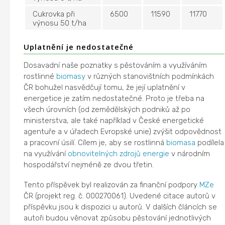
Cukrovka při
6500
11590
11770
výnosu 50 t/ha
Uplatnění je nedostatečné
Dosavadní naše poznatky s pěstováním a využíváním
rostlinné
biomasy
v různých stanovištních podmínkách
ČR bohužel nasvědčují tomu, že její uplatnění v
energetice je zatím nedostatečné. Proto je třeba na
všech úrovních (od zemědělských podniků až po
ministerstva, ale také například v České energetické
agentuře a v úřadech Evropské unie) zvýšit odpovědnost
a pracovní úsilí. Cílem je, aby se rostlinná
biomasa
podílela
na využívání
obnovitelných zdrojů energie
v národním
hospodářství nejméně ze dvou třetin.
Tento příspěvek byl realizován za finanční podpory
MZe
ČR (projekt reg. č. 000270061). Uvedené citace autorů v
příspěvku jsou k dispozici u autorů. V dalších článcích se
autoři budou věnovat způsobu pěstování jednotlivých