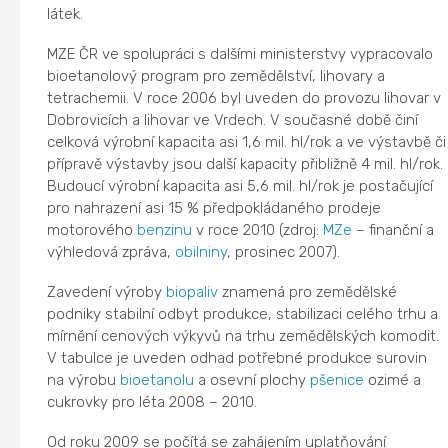
látek.
MZE ČR ve spolupráci s dalšími ministerstvy vypracovalo
bioetanolový program pro zemědělství, lihovary a
tetrachemii. V roce 2006 byl uveden do provozu lihovar v
Dobrovicích a lihovar ve Vrdech. V současné době činí
celková výrobní kapacita asi 1,6 mil. hl/rok a ve výstavbě či
přípravě výstavby jsou další kapacity přibližně 4 mil. hl/rok.
Budoucí výrobní kapacita asi 5,6 mil. hl/rok je postačující
pro nahrazení asi 15 % předpokládaného prodeje
motorového
benzinu
v roce 2010 (zdroj:
MZe
– finanční a
výhledová zpráva,
obilniny
, prosinec 2007).
Zavedení výroby
biopaliv
znamená pro zemědělské
podniky stabilní odbyt produkce, stabilizaci celého trhu a
mírnění cenových výkyvů na trhu zemědělských komodit.
V tabulce je uveden odhad potřebné produkce surovin
na výrobu
bioetanolu
a osevní plochy
pšenice
ozimé a
cukrovky pro léta 2008 – 2010.
Od roku 2009 se počítá se zahájením uplatňování