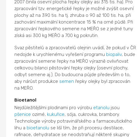
2007 činila osevní plocha řepky olejky asi 315 tis. ha). Pro
zpracování tzv. energetické řepky je možné zvýšit osevní
plochy až na 390 tis. ha tj. zhruba o 90 až 100 tis. ha, při
zachování maximální koncentrace 15 % na orné půdě. Při
zpracování řepkového semene na MEŘO se z jedné tuny
získá asi 300 kg MEŘO a 700 kg pokrutin.
Svaz pěstitelů a zpracovatelů olejnin uvádí, že pokud v ČR
nedojde k urychlenému vyřešení programu
biopaliv
, bude
zpracování semene řepky na MEŘO výrazně ovlivňovat
celkovou bilanci pěstování řepky olejky (osevní plochy,
odbyt semene aj.). Do budoucna půjde především o to,
aby nárůst produkce
semen
řepky olejky byl zpracován
na MEŘO.
Bioetanol
Nejdůležitějšími plodinami pro výrobu
etanolu
jsou
pšenice
ozimé,
kukuřice
, sója, cukrovka, brambory.
Technologie výroby potravinářského a farmaceutického
lihu a
bioetanolu
se liší tím, že při procesu destilace,
rafinace, dehydratace se neodstraňují některé skupiny