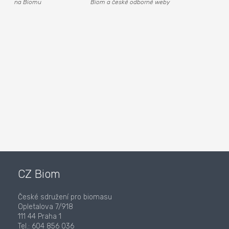
na Biomu
Biom a české odborné weby
CZ Biom
České sdružení pro biomasu
Opletalova 7/918
111 44 Praha 1
Tel.: 604 856 036