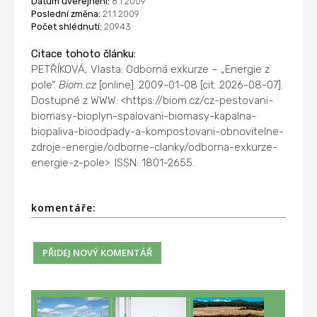
Datum uveřejnění:
8.1.2009
Poslední změna:
21.1.2009
Počet shlédnutí:
20943
Citace tohoto článku:
PETŘÍKOVÁ, Vlasta: Odborná exkurze – „Energie z
pole“.
Biom.cz
[online]. 2009-01-08 [cit. 2026-08-07].
Dostupné z WWW: <https://biom.cz/cz-pestovani-
biomasy-bioplyn-spalovani-biomasy-kapalna-
biopaliva-bioodpady-a-kompostovani-obnovitelne-
zdroje-energie/odborne-clanky/odborna-exkurze-
energie-z-pole>. ISSN: 1801-2655.
komentáře: