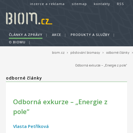
inzerce a reklama
sitemap
kontakty
RSS
ČLÁNKY A ZPRÁVY
|
AKCE
|
PRODUKTY A SLUŽBY
|
O BIOMU
|
biom.cz
›
pěstování biomasy
›
odborné články
›
Odborná exkurze – „Energie z pole“
odborné články
Odborná exkurze – „Energie z
pole“
Vlasta Petříková