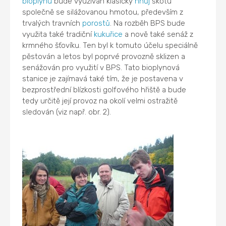
bioplynu
bude využíván klasický
hnůj
skotu
společně se silážovanou hmotou, především z
trvalých travních
porostů
. Na rozběh BPS bude
využita také tradiční
kukuřice
a nově také senáž z
krmného šťovíku. Ten byl k tomuto účelu speciálně
pěstován a letos byl poprvé provozně sklizen a
senážován pro využití v BPS. Tato bioplynová
stanice je zajímavá také tím, že je postavena v
bezprostřední blízkosti golfového hřiště a bude
tedy určitě její provoz na okolí velmi ostražitě
sledován (viz např. obr. 2).