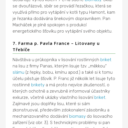
se dvoufázově, sběr se provádí řezačkou, která se
využívá přímo pro vytápění v kotli typu Hamont, kam
je řezanka dodávána šnekovým dopravníkem. Pan
Macháček je plně spokojen s produkcí
energetického šťovíku pro vytápění svého objektu.
7. Farma p. Pavla France – Litovany u
Třebíče
Návštěva u průkopníka v lisování rostlinných
briket
na lisu z firmy Panas, kterým lisuje tzv. „měkkou“
slámu
(z řepky, bobu, kmínu apod.) a také si k tomu
účelu pěstuje šťovík. P. Franc již několik let lisuje tyto
rostlinné
brikety
a má proto nejvíce zkušeností, o
kterých ochotně a zevrubně informoval účastníky
exkurze, včetně ukázky vlastního lisování
briket
.
Zajímavé jsou doplňky lisu, které si sám
zkonstruoval, především zdokonalení zásobníku a
mechanizovaného dodávání
biomasy
do lisovacího
zařízení (viz obr. 3). S technickými problémy si pan