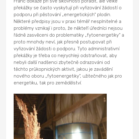
Franc dokáže při své šikovnosti poradit, ale velké
překážky se často vyskytují při vyřizování žádostí o
podporu při pěstování „energetických“ plodin.
Některé předpisy jsou v praxi téměř nesplnitelné a
problémy vznikají i proto, že někteří úředníci nejsou
řádně zasvěceni do problematiky „fytoenergetiky“ a
proto mnohdy neví, jak přesně postupovat při
vyřizování žádosti o podporu. Tyto administrativní
překážky je třeba co nejrychleji odstraňovat, aby
nebyli další nadšenci zbytečně odrazováni od
těchto průkopnických aktivit, jakou je zavádění
nového oboru „fytoenergetiky“, užitečného jak pro
energetiku, tak pro zemědělství.