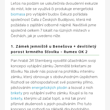
Letos na podzim se uskutečnila dvoudenní exkurze
do míst, kde se využívá či produkuje energetická
biomasa
pro vytápění budov. Exkurzi pořádala
společnost Calla z Českých Budějovic, která mě
požádala o zajištění odborné náplně. Navštívili jsme
společně celkem 7 lokalit na různých místech v
Čechách, jak je uvedeno níže.
1. Zámek Jemniště u Benešova + devítiletý
porost krmného šťovíku – Rumex OK 2
Pan hrabě Jiří Sternberg vysvětlil účastníkům svoji
koncepci vytápění zámku Jemniště briketami ze
šťovíku. Na závěr nás pozval na prohlídku interiéru
zámku, který obnovuje s obdivuhodným úspěchem.
Rozhodl se obhospodařovat své pozemky přímo,
pěstováním
energetických plodin
a lisovat z nich
brikety
pro vytápění svého zámku. Koupil si lis na
brikety
, kterými už začal topit, a má tak první
příznivé zkušenosti s jejich používáním. Pro tuto
koncepci se rozhodl na základě dlouhodobého