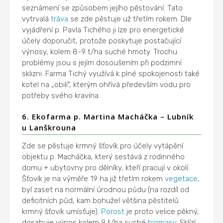
seznámení se způsobem jejího pěstování. Tato
vytrvalá
tráva
se zde pěstuje už třetím rokem. Dle
vyjádření p. Pavla Tichého ji lze pro energetické
účely doporučit, protože poskytuje postačující
výnosy, kolem 8-9 t/ha suché hmoty. Trochu
problémy jsou s jejím dosoušením při podzimní
sklizni. Farma Tichý využívá k plné spokojenosti také
kotel na „obilí“, kterým ohřívá především vodu pro
potřeby svého kravína.
6. Ekofarma p. Martina Macháčka – Lubník
u Lanškrouna
Zde se pěstuje krmný šťovík pro účely vytápění
objektu p. Macháčka, který sestává z rodinného
domu + ubytovny pro dělníky, kteří pracují v okolí.
Šťovík je na výměře 19 ha již třetím rokem
vegetace
,
byl zaset na normální úrodnou půdu (na rozdíl od
deficitních půd, kam bohužel většina pěstitelů
krmný šťovík umísťuje).
Porost
je proto velice pěkný,
dosahuje výnos kolem 9 t/ha suché
biomasy
. Sklízí