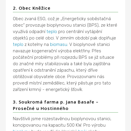
2. Obec Kněžice
Obec zvaná ESO, což je „Energeticky soběstačná
obec“ provozuje bioplynovou stanici (BPS), ze které
využívá odpadní
teplo
pro centrální vytápění
objektů po celé obci. V zimním období pak doplňuje
teplo
z kotelny na
biomasu
. V bioplynové stanici
navazuje kogenerační výroba elektřiny. Přes
počáteční problémy při rozjezdu BPS se již situace
do značné míry stabilizovala a také byla zajištěna
opatření k odstranění zápachu, který dříve
obtěžoval obyvatele obce. Provozovnami nás
provedl místní zemědělec, který pěstuje pro tato
zařízení krmný - energetický šťovík.
3. Soukromá farma p. Jana Basaře –
Prosečné u Hostinného
Navštívili jsme rozestavěnou bioplynovou stanici,
koncipovanou na kapacitu 500 KW. Pro výrobu