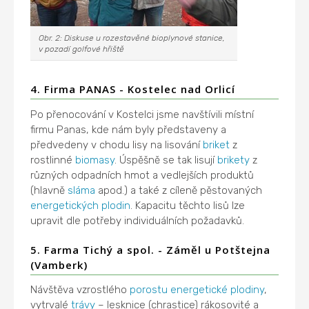
Obr. 2: Diskuse u rozestavěné bioplynové stanice,
v pozadí golfové hřiště
4. Firma PANAS - Kostelec nad Orlicí
Po přenocování v Kostelci jsme navštívili místní
firmu Panas, kde nám byly představeny a
předvedeny v chodu lisy na lisování
briket
z
rostlinné
biomasy
. Úspěšně se tak lisují
brikety
z
různých odpadních hmot a vedlejších produktů
(hlavně
sláma
apod.) a také z cíleně pěstovaných
energetických plodin
. Kapacitu těchto lisů lze
upravit dle potřeby individuálních požadavků.
5. Farma Tichý a spol. - Záměl u Potštejna
(Vamberk)
Návštěva vzrostlého
porostu
energetické plodiny
,
vytrvalé
trávy
– lesknice (chrastice) rákosovité a