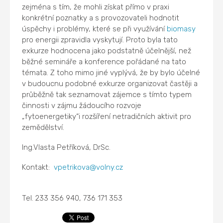
zejména s tím, že mohli získat přímo v praxi
konkrétní poznatky a s provozovateli hodnotit
úspěchy i problémy, které se při využívání
biomasy
pro energii zpravidla vyskytují. Proto byla tato
exkurze hodnocena jako podstatně účelnější, než
běžné semináře a konference pořádané na tato
témata. Z toho mimo jiné vyplývá, že by bylo účelné
v budoucnu podobné exkurze organizovat častěji a
průběžně tak seznamovat zájemce s tímto typem
činnosti v zájmu žádoucího rozvoje
„fytoenergetiky“i rozšíření netradičních aktivit pro
zemědělství.
Ing.Vlasta Petříková, DrSc.
Kontakt:
vpetrikova@volny.cz
Tel. 233 356 940, 736 171 353