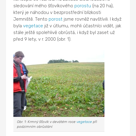
sledování mého šťovíkového
porostu
(na 20 ha),
který je náhodou v bezprostřední blízkosti
Jemniště. Tento
porost
jsme rovněž navštívili. I když
byla
vegetace
již v útlumu, mohli účastníci vidět, jak
stále ještě spolehlivě obrůstá, i když byl zaset už
před 9 lety, v r. 2000 (obr. 1).
Obr. 1: Krmný šťovík v devátém roce
vegetace
při
podzimním obrůstání