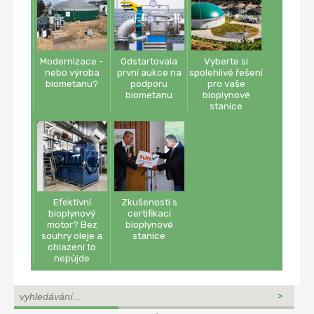
Modernizace -
Odstartovala
Vyberte si
nebo výroba
první aukce na
spolehlivé řešení
biometanu?
podporu
pro vaše
biometanu
bioplynové
stanice
Efektivní
Zkušenosti s
bioplynový
certifikací
motor? Bez
bioplynové
souhry oleje a
stanice
chlazení to
nepůjde