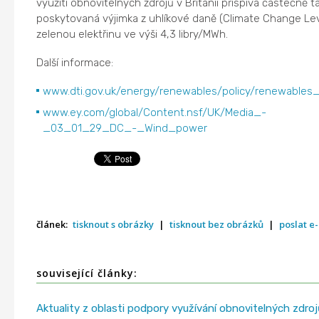
využití obnovitelných zdrojů v Británii přispívá částečně t
poskytovaná výjimka z uhlíkové daně (Climate Change Lev
zelenou elektřinu ve výši 4,3 libry/MWh.
Další informace:
www.dti.gov.uk/energy/renewables/policy/renewables_o
www.ey.com/global/Content.nsf/UK/Media_-
_03_01_29_DC_-_Wind_power
článek:
tisknout s obrázky
|
tisknout bez obrázků
|
poslat e
související články:
Aktuality z oblasti podpory využívání obnovitelných zdroj