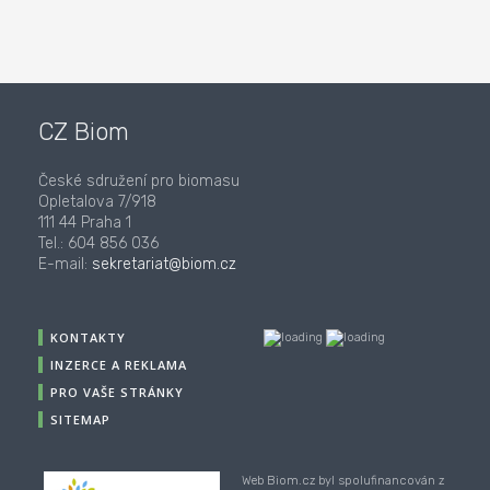
CZ Biom
České sdružení pro biomasu
Opletalova 7/918
111 44 Praha 1
Tel.: 604 856 036
E-mail:
sekretariat@biom.cz
KONTAKTY
INZERCE A REKLAMA
PRO VAŠE STRÁNKY
SITEMAP
Web Biom.cz byl spolufinancován z