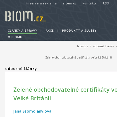
inzerce a reklama
sitemap
kontakty
RSS
ČLÁNKY A ZPRÁVY
|
AKCE
|
PRODUKTY A SLUŽBY
|
O BIOMU
|
biom.cz
›
odborné články
›
Zelené obchodovatelné certifikáty ve Velké Británii
odborné články
Zelené obchodovatelné certifikáty v
Velké Británii
Jana Szomolányiová