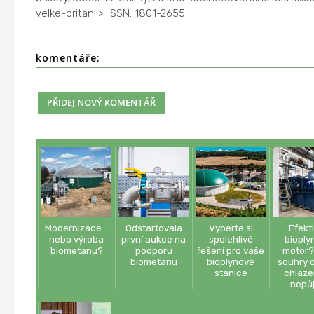
velke-britanii>. ISSN: 1801-2655.
komentáře:
Modernizace -
Odstartovala
Vyberte si
Efekt
nebo výroba
první aukce na
spolehlivé
bioply
biometanu?
podporu
řešení pro vaše
motor?
biometanu
bioplynové
souhry o
stanice
chlaze
nepů