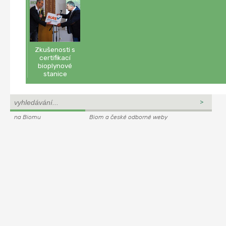
Zkušenosti s
certifikací
bioplynové
stanice
na Biomu
Biom a české odborné weby