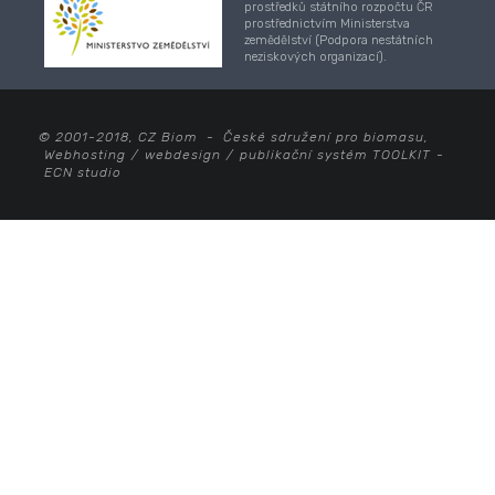
prostředků státního rozpočtu ČR
prostřednictvím Ministerstva
zemědělství (Podpora nestátních
neziskových organizací).
© 2001-2018, CZ Biom - České sdružení pro biomasu,
Webhosting
/
webdesign
/
publikační systém TOOLKIT
-
ECN studio