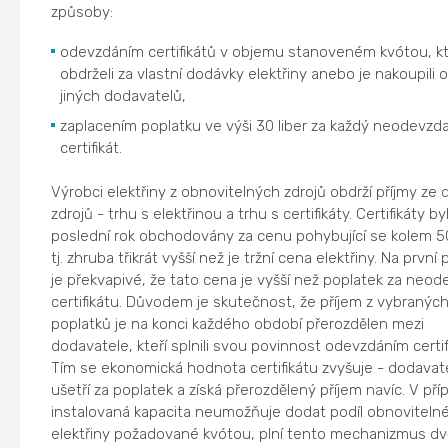
způsoby:
odevzdáním certifikátů v objemu stanoveném kvótou, k
obdrželi za vlastní dodávky elektřiny anebo je nakoupili 
jiných dodavatelů,
zaplacením poplatku ve výši 30 liber za každý neodevzd
certifikát.
Výrobci elektřiny z obnovitelných zdrojů obdrží příjmy ze
zdrojů - trhu s elektřinou a trhu s certifikáty. Certifikáty by
poslední rok obchodovány za cenu pohybující se kolem 50 
tj. zhruba třikrát vyšší než je tržní cena elektřiny. Na první
je překvapivé, že tato cena je vyšší než poplatek za neod
certifikátu. Důvodem je skutečnost, že příjem z vybranýc
poplatků je na konci každého období přerozdělen mezi
dodavatele, kteří splnili svou povinnost odevzdáním certif
Tím se ekonomická hodnota certifikátu zvyšuje - dodavat
ušetří za poplatek a získá přerozdělený příjem navíc. V pří
instalovaná kapacita neumožňuje dodat podíl obnoviteln
elektřiny požadované kvótou, plní tento mechanizmus dv