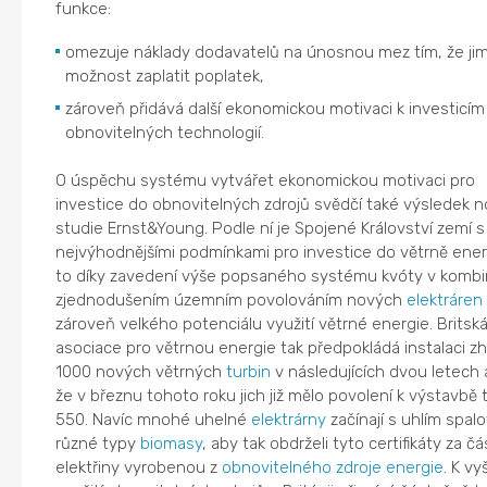
funkce:
omezuje náklady dodavatelů na únosnou mez tím, že ji
možnost zaplatit poplatek,
zároveň přidává další ekonomickou motivaci k investicím
obnovitelných technologií.
O úspěchu systému vytvářet ekonomickou motivaci pro
investice do obnovitelných zdrojů svědčí také výsledek 
studie Ernst&Young. Podle ní je Spojené Království zemí s
nejvýhodnějšími podmínkami pro investice do větrně ener
to díky zavedení výše popsaného systému kvóty v kombi
zjednodušením územním povolováním nových
elektráren
zároveň velkého potenciálu využití větrné energie. Britsk
asociace pro větrnou energie tak předpokládá instalaci z
1000 nových větrných
turbin
v následujících dvou letech 
že v březnu tohoto roku jich již mělo povolení k výstavbě
550. Navíc mnohé uhelné
elektrárny
začínají s uhlím spal
různé typy
biomasy
, aby tak obdrželi tyto certifikáty za čá
elektřiny vyrobenou z
obnovitelného zdroje energie
. K vy