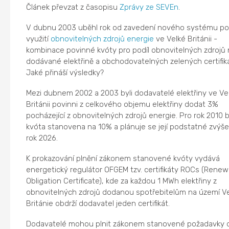
Článek převzat z časopisu
Zprávy ze SEVEn
.
V dubnu 2003 uběhl rok od zavedení nového systému p
využití
obnovitelných zdrojů energie
ve Velké Británii -
kombinace povinné kvóty pro podíl obnovitelných zdrojů 
dodávané elektřině a obchodovatelných zelených certifik
Jaké přináší výsledky?
Mezi dubnem 2002 a 2003 byli dodavatelé elektřiny ve Ve
Británii povinni z celkového objemu elektřiny dodat 3%
pocházející z obnovitelných zdrojů energie. Pro rok 2010 b
kvóta stanovena na 10% a plánuje se její podstatné zvýše
rok 2026.
K prokazování plnění zákonem stanovené kvóty vydává
energetický regulátor OFGEM tzv. certifikáty ROCs (Renew
Obligation Certificate), kde za každou 1 MWh elektřiny z
obnovitelných zdrojů dodanou spotřebitelům na území V
Británie obdrží dodavatel jeden certifikát.
Dodavatelé mohou plnit zákonem stanovené požadavky