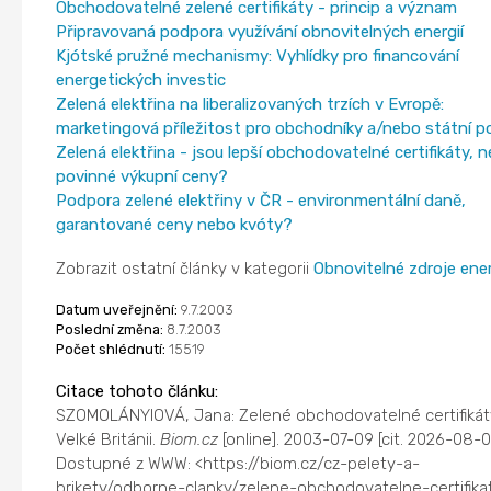
Obchodovatelné zelené certifikáty - princip a význam
Připravovaná podpora využívání obnovitelných energií
Kjótské pružné mechanismy: Vyhlídky pro financování
energetických investic
Zelená elektřina na liberalizovaných trzích v Evropě:
marketingová příležitost pro obchodníky a/nebo státní po
Zelená elektřina - jsou lepší obchodovatelné certifikáty, 
povinné výkupní ceny?
Podpora zelené elektřiny v ČR - environmentální daně,
garantované ceny nebo kvóty?
Zobrazit ostatní články v kategorii
Obnovitelné zdroje ene
Datum uveřejnění:
9.7.2003
Poslední změna:
8.7.2003
Počet shlédnutí:
15519
Citace tohoto článku:
SZOMOLÁNYIOVÁ, Jana: Zelené obchodovatelné certifikát
Velké Británii.
Biom.cz
[online]. 2003-07-09 [cit. 2026-08-0
Dostupné z WWW: <https://biom.cz/cz-pelety-a-
brikety/odborne-clanky/zelene-obchodovatelne-certifika