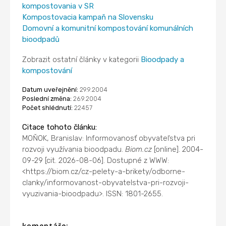
kompostovania v SR
Kompostovacia kampaň na Slovensku
Domovní a komunitní kompostování komunálních
bioodpadů
Zobrazit ostatní články v kategorii
Bioodpady a
kompostování
Datum uveřejnění:
29.9.2004
Poslední změna:
26.9.2004
Počet shlédnutí:
22457
Citace tohoto článku:
MOŇOK, Branislav: Informovanosť obyvateľstva pri
rozvoji využívania bioodpadu.
Biom.cz
[online]. 2004-
09-29 [cit. 2026-08-06]. Dostupné z WWW:
<https://biom.cz/cz-pelety-a-brikety/odborne-
clanky/informovanost-obyvatelstva-pri-rozvoji-
vyuzivania-bioodpadu>. ISSN: 1801-2655.
komentáře: