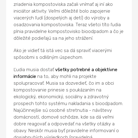
zriadenia kompostoviska začali vnímať aj iní ako
iniciátor aktivity. Veľmi dôležité bolo zapojenie
viacerých ľudí (dospelých aj detí) do výroby a
osadzovania kompostoviska. Teraz všetci títo ľudia
plnia pravidelne kompostovisko bioodpadom a čo je
dôležité podieľajú sa na jeho strážení.
Ako je vidieť tá istá vec sa dá spraviť viacerými
spôsobmi s odlišným úspechom.
Ľudia musia dostať
všetky potrebné a objektívne
informácie
na to, aby mohli na projekte
spolupracovať. Musia sa dozvedieť, čo im a obci
kompostovanie prinesie s poukázaním na
ekologický, ekonomický, sociálny a zdravotný
prospech tohto systému nakladania s bioodpadom.
Najúčinnejšie sú osobné stretnutia - návštevy
domácností, domové schôdze, kde sa dá veľmi
dobre reagovať a odpovedať na všetky otázky a
obavy. Neskôr musia byť pravidelne informovaní o
dosiahnutých výsledkoch (pravidelná