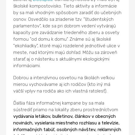
školské kompostovisko. Tieto aktivity a informácie
by sa mali vhodným spôsobom zaradiť do učebných
osnov. Osvedčilo sa zriadenie tzv. "študentských
parlamentov", kde sa pri dobrom vedení vytvárajú
kapacity pre zavádzanie triedeného zberu a osvety
formou "od domu k domu". Známe sú aj školské
"ekohliadky", ktoré majú rozdelené jednotlivé ulice v
meste, nad ktorými majú dohľad. Môžu sa zároveň
starať aj o nástenku s aktuálnymi ekologickými
informáciami.
Dobrou a intenzívnou osvetou na školách veľkou
mierou vychovávame aj ich rodičov (kto iný má
väčší vplyv na rodiča ako ich vlastná ratolesť).
Ďalšia fáza informačnej kampane by sa mala
sústrediť priamo na lokality zberu prostredníctvom
vydávania letákov, bulletinov, článkov v obecných
novinách, vysielania miestneho rozhlasu a televízie,
informačných tabúľ, osobných návštev, reklamných