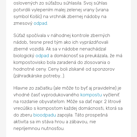
oslovených zo súťažou súhlasila. Svoj súhlas
potvrdili vylepením malej zelenej vrany (vrana
symbol Košíc) na vrchnák zbernej nádoby na
zmesový
odpad
.
Súťaž spočívala v náhodnej kontrole zberných
nádob, tesne pred tým ako ich vyprázdňovali
zberné vozidlá. Ak sa v nádobe nenachádzal
biologický
odpad
a domácnosť sa preukázala, že má
kompostovisko bola zaradená do zlosovania o
hodnotné ceny. Ceny boli získané od sponzorov
(záhradkárske potreby...).
Hlavne zo začiatku (ale môže to byť aj pravidelne) je
vhodné časť vyprodukovaného
kompostu
vyčleniť
na rozdanie obyvateľom. Môže sa dať napr. 2 litrové
vrecúško s kompostom každej domácnosti, ktorá sa
do zberu
bioodpadu
zapojila. Táto prospešná
aktivita sa im stáva hrou a zábavou, nie
nepríjemnou nutnosťou.