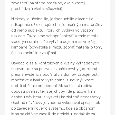
zavesenú na stene predajne, okolo ktorej
prechádzajú všetci zákazníci).
Niekedy je účelnejšie, jednoduchšie a lacnejšie
odkúpenie už existujúcich informačných materiálov
od iného subjektu, ktorý ich vydáva vo väčšom
náklade. Takto sme schopní pokryť územie mesta
viacerými druhmi, čo vytvára dojem masívnejšej
kampane (obyvatelia si môžu zobrať materiál o tom,
čo ich konkrétne zaujíma).
Osvedčilo sa aj kontrolovanie kvality vytriedených
surovín, kde sa pri zvoze značia chyby (potrebná
presná evidencia podľa ulíc a domov, zapojenosti,
množstve a kvalite vyzbieranej suroviny), ktoré
urobili občania pri triedení. Ak sa tá istá rodina
dopustí dvakrát tej istej chyby, ide pracovník na
osobnú návštevu a vysvetlí im zistené nedostatky.
Osobné návštevy je vhodné vykonávať aj napr. rok
po zavedení nového systému, kde sa občanom,
ktorí sa aktívne zapojili do projektu, poďakuje za