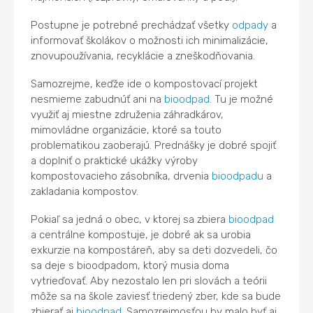
Postupne je potrebné prechádzať všetky
odpady
a
informovať školákov o možnosti ich minimalizácie,
znovupoužívania, recyklácie a zneškodňovania.
Samozrejme, keďže ide o kompostovací projekt
nesmieme zabudnúť ani na
bioodpad
. Tu je možné
využiť aj miestne združenia záhradkárov,
mimovládne organizácie, ktoré sa touto
problematikou zaoberajú. Prednášky je dobré spojiť
a doplniť o praktické ukážky výroby
kompostovacieho zásobníka, drvenia
bioodpadu
a
zakladania kompostov.
Pokiaľ sa jedná o obec, v ktorej sa zbiera
bioodpad
a centrálne kompostuje, je dobré ak sa urobia
exkurzie na kompostáreň, aby sa deti dozvedeli, čo
sa deje s bioodpadom, ktorý musia doma
vytrieďovať. Aby nezostalo len pri slovách a teórii
môže sa na škole zaviesť triedený zber, kde sa bude
zbierať aj
bioodpad
. Samozrejmosťou by malo byť aj