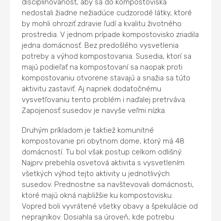
disciplinovanosť, aby sa do kompostoviska
nedostali žiadne nežiadúce cudzorodé látky, ktoré
by mohli ohroziť zdravie ľudí a kvalitu životného
prostredia. V jednom prípade kompostovisko zriadila
jedna domácnosť. Bez predošlého vysvetlenia
potreby a výhod kompostovania. Susedia, ktorí sa
majú podieľať na kompostovaní sa naopak proti
kompostovaniu otvorene stavajú a snažia sa túto
aktivitu zastaviť. Aj napriek dodatočnému
vysvetľovaniu tento problém i naďalej pretrváva.
Zapojenosť susedov je navyše veľmi nízka.
Druhým príkladom je taktiež komunitné
kompostovanie pri obytnom dome, ktorý má 48
domácností. Tu bol však postup celkom odlišný.
Najprv prebehla osvetová aktivita s vysvetlením
všetkých výhod tejto aktivity u jednotlivých
susedov. Prednostne sa navštevovali domácnosti,
ktoré majú okná najbližšie ku kompostovisku.
Vopred boli vyvrátené všetky obavy a špekulácie od
neprajníkov. Dosiahla sa úroveň, kde potrebu