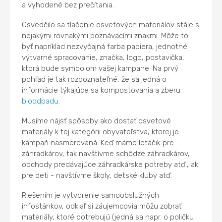
a vyhodené bez prečítania.
Osvedčilo sa tlačenie osvetových materiálov stále s
nejakými rovnakými poznávacími znakmi. Môže to
byť napríklad nezvyčajná farba papiera, jednotné
výtvarné spracovanie, značka, logo, postavička,
ktorá bude symbolom vašej kampane. Na prvý
pohľad je tak rozpoznateľné, že sa jedná o
informácie týkajúce sa kompostovania a zberu
bioodpadu
.
Musíme nájsť spôsoby ako dostať osvetové
materiály k tej kategórii obyvateľstva, ktorej je
kampaň nasmerovaná. Keď máme letáčik pre
záhradkárov, tak navštívme schôdze záhradkárov,
obchody predávajúce záhradkárske potreby atď., ak
pre deti - navštívme školy, detské kluby atď.
Riešením je vytvorenie samoobslužných
infostánkov, odkiaľ si záujemcovia môžu zobrať
materiály, ktoré potrebujú (jedná sa napr. o poličku