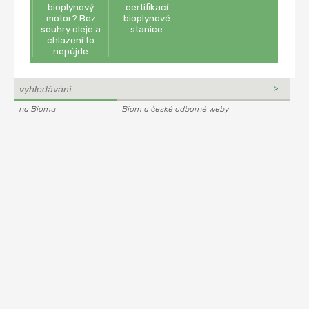
bioplynový
certifikací
motor? Bez
bioplynové
souhry oleje a
stanice
chlazení to
nepůjde
na Biomu
Biom a české odborné weby