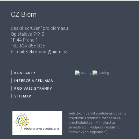
CZ Biom
České sdružení pro biomasu
Opletalova 7/918
111 44 Praha 1
Tel.: 604 856 036
E-mail:
sekretariat@biom.cz
KONTAKTY
INZERCE A REKLAMA
PRO VAŠE STRÁNKY
SITEMAP
Web Biom.cz byl spolufinancován z
prostředků státního rozpočtu ČR
prostřednictvím Ministerstva
zemědělství (Podpora nestátních
neziskových organizací).