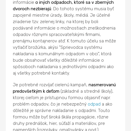
informácie
o iných odpadoch, ktoré sa v zberných
dvoroch nezbierajú
. Do tohoto systému musia byť
zapojené miestne úrady, školy, médiá. Je účelné
zriadenie tzv. zelenej linky, na ktorej by boli
podávané informácie o možnostiach zneškodnenia
odpadov rôznymi spracovateľskými firmami,
prenájmu kontajnerov atď. K tomuto účelu sa môže
vytlačiť brožúrka, akýsi "Sprievodca systému
nakladania s komunálnym odpadom v obci", ktorá
bude obsahovať všetky dôležité informácie o
spôsoboch nakladania s jednotlivými odpadmi ako
aj všetky potrebné kontakty.
Je potrebné rozvíjať cielenú kampaň,
nasmerovanú
predovšetkým k deťom
(základné a stredné školy),
ktorej cieľom je prístupnou formou objasniť napr.
problém odpadov, čo je nebezpečný
odpad
a ako
dôležité je správne nakladanie s odpadmi. Touto
formou môže byť široká škála propagácie, rôzne
druhy prednášok, hier, súťaží a materiálov, pre
najmenších (rozprávky, omaľovánky a pod.).