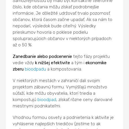
Samozrejmosťou by malo byť kontaktné telefónne
číslo, kde občania môžu získať podrobnejšie
informácie. Je dôležité udržovať trvalo pozornosť
občanov, ktorá časom začne upadať. Ak sa nám to
nepodarí, výsledok bude citeľný. Výsledky
prieskumov hovoria o poklese podielu
spolupracujúcich občanov v niektorých prípadoch
až o 50 %.
Zanedbanie alebo podcenenie
tejto fázy projektu
vedie vždy
k nižšej efektivite
a tým i
ekonomike
zberu
bioodpadu
a kompostovania.
V niektorých mestách v zahraničí dali svojim
projektom zábavnú formu. Vymýšľajú množstvo
súťaží, kde môžu obyvatelia, ktorí triedia a
kompostujú
bioodpad
, získať rôzne ceny darované
miestnymi podnikateľmi.
Vhodnou formou osvety a podnietenia k aktivite je
vyhlásenie najlepších triedičov (zistíme to ak