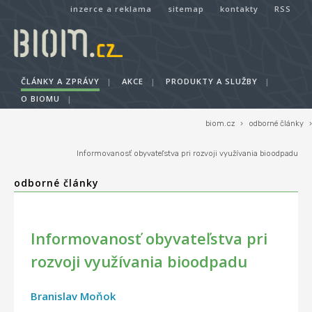
inzerce a reklama
sitemap
kontakty
RSS
ČLÁNKY A ZPRÁVY
|
AKCE
|
PRODUKTY A SLUŽBY
|
O BIOMU
|
biom.cz
›
odborné články
›
Informovanosť obyvateľstva pri rozvoji využívania bioodpadu
odborné články
Informovanosť obyvateľstva pri
rozvoji využívania bioodpadu
Branislav Moňok