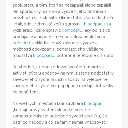
spoluprácu a tým, ktorí sa nezapájali alebo zapájali
len sporadicky, sa znova vysvetlí jeho potreba a
povzbudia sa k aktivite. Okrem toho všetci dostanú
leták, kde je zhrnuté koľko surovín -
bioodpadu
sa
vyzbieralo, koľko spravilo
kompostu
, aký bol zisk z
predaja, aké úspory sme dosiahli za neuloženie
odpadu
na skládku, nový kalendár vývozov,
možnosti odovzdania jednorázového väčšieho
množstva
bioodpadu
, potrebné telefónne čísla atď.
Je vhodné, ak popri odovzdávaní informácií sa
aktivisti pýtajú občanov na nimi zistené nedostatky
zavedeného systému, ich nápady na vylepšenie
zavedeného systému, poprípade rozdajú dotazníky
na danú tému.
Na všetkých miestach kde sa zbiera
bioodpad
(kontajnerový systém alebo komunitné
kompostovisko) je potrebné vyvesiť ceduľku, čo
patrí do nádoby a čo sa tam nesmie vhadzovať.