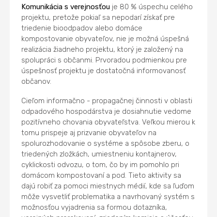
Komunikácia s verejnosťou
je 80 % úspechu celého
projektu, pretože pokiaľ sa nepodarí získať pre
triedenie bioodpadov alebo domáce
kompostovanie obyvateľov, nie je možná úspešná
realizácia žiadneho projektu, ktorý je založený na
spolupráci s občanmi. Prvoradou podmienkou pre
úspešnosť projektu je dostatočná informovanosť
občanov.
Cieľom informačno - propagačnej činnosti v oblasti
odpadového hospodárstva je dosiahnutie vedome
pozitívneho chovania obyvateľstva. Veľkou mierou k
tomu prispeje aj prizvanie obyvateľov na
spolurozhodovanie o systéme a spôsobe zberu, o
triedených zložkách, umiestneniu kontajnerov,
cyklickosti odvozu, o tom, čo by im pomohlo pri
domácom kompostovaní a pod. Tieto aktivity sa
dajú robiť za pomoci miestnych médií, kde sa ľuďom
môže vysvetliť problematika a navrhovaný systém s
možnosťou vyjadrenia sa formou dotazníka,