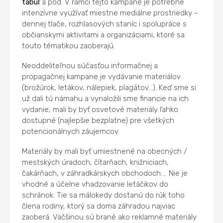
tabúľ
a pod. V rámci tejto kampane je potrebné
intenzívne využívať miestne mediálne prostriedky -
dennej tlače, rozhlasových staníc i spolupráce s
občianskymi aktivitami a organizáciami, ktoré sa
touto tématikou zaoberajú.
Neoddeliteľnou súčasťou informačnej a
propagačnej kampane je vydávanie materiálov
(brožúrok, letákov, nálepiek, plagátov...). Keď sme si
už dali tú námahu a vynaložili sme financie na ich
vydanie, mali by byť osvetové materiály ľahko
dostupné (najlepšie bezplatne) pre všetkých
potencionálnych záujemcov.
Materiály by mali byť umiestnené na obecných /
mestských úradoch, čítarňach, knižniciach,
čakárňach, v záhradkárskych obchodoch.... Nie je
vhodné a účelne vhadzovanie letáčikov do
schránok. Tie sa málokedy dostanú do rúk toho
člena rodiny, ktorý sa doma záhradou najviac
zaoberá. Väčšinou sú brané ako reklamné materiály