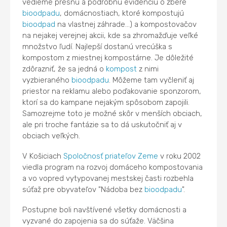
vedieme presnú a podrobnú evidenciu o zbere
bioodpadu
, domácnostiach, ktoré kompostujú
bioodpad
na vlastnej záhrade...) a kompostovačov
na nejakej verejnej akcii, kde sa zhromažďuje veľké
množstvo ľudí. Najlepší dostanú vrecúška s
kompostom z miestnej kompostárne. Je dôležité
zdôrazniť, že sa jedná o
kompost
z nimi
vyzbieraného
bioodpadu
. Môžeme tam vyčleniť aj
priestor na reklamu alebo poďakovanie sponzorom,
ktorí sa do kampane nejakým spôsobom zapojili.
Samozrejme toto je možné skôr v menších obciach,
ale pri troche fantázie sa to dá uskutočniť aj v
obciach veľkých.
V Košiciach
Spoločnosť priateľov Zeme
v roku 2002
viedla program na rozvoj domáceho kompostovania
a vo vopred vytypovanej mestskej časti rozbehla
súťaž pre obyvateľov "Nádoba bez
bioodpadu
".
Postupne boli navštívené všetky domácnosti a
vyzvané do zapojenia sa do súťaže. Väčšina