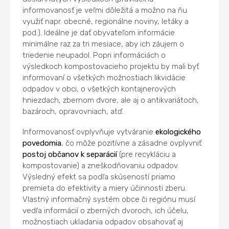
informovanosť je veľmi dôležitá a možno na ňu
využiť napr. obecné, regionálne noviny, letáky a
pod.). Ideálne je dať obyvateľom informácie
minimálne raz za tri mesiace, aby ich záujem o
triedenie neupadol. Popri informáciách o
výsledkoch kompostovacieho projektu by mali byť
informovaní o všetkých možnostiach likvidácie
odpadov v obci, o všetkých kontajnerových
hniezdach, zbernom dvore, ale aj o antikvariátoch,
bazároch, opravovniach, atď.
Informovanosť ovplyvňuje vytváranie
ekologického
povedomia
, čo môže pozitívne a zásadne ovplyvniť
postoj občanov k separácií
(pre recykláciu a
kompostovanie) a zneškodňovaniu odpadov.
Výsledný efekt sa podľa skúseností priamo
premieta do efektivity a miery účinnosti zberu.
Vlastný informačný systém obce či regiónu musí
vedľa informácií o zberných dvoroch, ich účelu,
možnostiach ukladania odpadov obsahovať aj