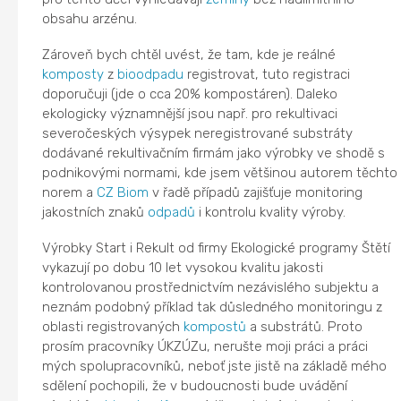
obsahu arzénu.
Zároveň bych chtěl uvést, že tam, kde je reálné
komposty
z
bioodpadu
registrovat, tuto registraci
doporučuji (jde o cca 20% kompostáren). Daleko
ekologicky významnější jsou např. pro rekultivaci
severočeských výsypek neregistrované substráty
dodávané rekultivačním firmám jako výrobky ve shodě s
podnikovými normami, kde jsem většinou autorem těchto
norem a
CZ Biom
v řadě případů zajišťuje monitoring
jakostních znaků
odpadů
i kontrolu kvality výroby.
Výrobky Start i Rekult od firmy Ekologické programy Štětí
vykazují po dobu 10 let vysokou kvalitu jakosti
kontrolovanou prostřednictvím nezávislého subjektu a
neznám podobný příklad tak důsledného monitoringu z
oblasti registrovaných
kompostů
a substrátů. Proto
prosím pracovníky ÚKZÚZu, nerušte moji práci a práci
mých spolupracovníků, neboť jste jistě na základě mého
sdělení pochopili, že v budoucnosti bude uvádění