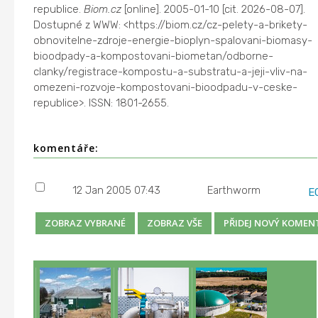
republice.
Biom.cz
[online]. 2005-01-10 [cit. 2026-08-07].
Dostupné z WWW: <https://biom.cz/cz-pelety-a-brikety-
obnovitelne-zdroje-energie-bioplyn-spalovani-biomasy-
bioodpady-a-kompostovani-biometan/odborne-
clanky/registrace-kompostu-a-substratu-a-jeji-vliv-na-
omezeni-rozvoje-kompostovani-bioodpadu-v-ceske-
republice>. ISSN: 1801-2655.
komentáře:
12 Jan 2005 07:43
Earthworm
E