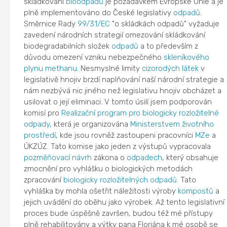
skládkování
bioodpadů
je požadavkem Evropské Unie a je
plně implementováno do České legislativy
odpadů
.
Směrnice Rady
99/31/EC
"o skládkách odpadů" vyžaduje
zavedení národních strategií omezování skládkování
biodegradabilních složek
odpadů
a to především z
důvodu omezení vzniku nebezpečného
skleníkového
plynu
methanu
. Nesmyslné limity
cizorodých látek
v
legislativě hnojiv brzdí naplňování naší národní strategie a
nám nezbývá nic jiného než legislativu hnojiv obcházet a
usilovat o její eliminaci. V tomto úsilí jsem podporován
komisí pro
Realizační program pro biologicky rozložitelné
odpady
, která je organizována
Ministerstvem životního
prostředí
, kde jsou rovněž zastoupeni pracovníci
MZe
a
ÚKZÚZ. Tato komise jako jeden z výstupů vypracovala
pozměňovací návrh
zákona o
odpadech
, který obsahuje
zmocnění pro vyhlášku o biologických metodách
zpracování
biologicky rozložitelných odpadů
. Tato
vyhláška by mohla ošetřit náležitosti výroby
kompostů
a
jejich uvádění do oběhu jako výrobek. Až tento legislativní
proces bude úspěšně završen, budou též mé přístupy
plně rehabilitovány a výtky pana Floriána k mé osobě se