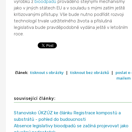
výrobků z
bioodpadů
prováděno stejnými mechanismy
jako v jiných státech EU a v souladu s mými zatím ještě
kritizovanými přístupy. Vše bude nutno podřídit rozvoji
technologií trvale udržitelného života a příslušná
legislativa bude pravděpodobně vydána ještě v letošním
roce.
článek:
tisknout s obrázky
|
tisknout bez obrázků
|
poslat e-
mailem
související články:
Stanovisko ÚKZÚZ ke článku Registrace kompostů a
substrátů - pohled do budoucnosti
Absence legislativy bioodpadů se začíná projevovat jako