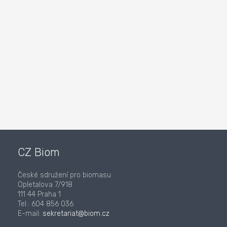
CZ Biom
České sdružení pro biomasu
Opletalova 7/918
111 44 Praha 1
Tel.: 604 856 036
E-mail:
sekretariat@biom.cz