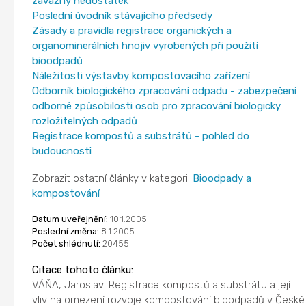
závažný nedostatek
Poslední úvodník stávajícího předsedy
Zásady a pravidla registrace organických a
organominerálních hnojiv vyrobených při použití
bioodpadů
Náležitosti výstavby kompostovacího zařízení
Odborník biologického zpracování odpadu - zabezpečení
odborné způsobilosti osob pro zpracování biologicky
rozložitelných odpadů
Registrace kompostů a substrátů - pohled do
budoucnosti
Zobrazit ostatní články v kategorii
Bioodpady a
kompostování
Datum uveřejnění:
10.1.2005
Poslední změna:
8.1.2005
Počet shlédnutí:
20455
Citace tohoto článku:
VÁŇA, Jaroslav: Registrace kompostů a substrátu a její
vliv na omezení rozvoje kompostování bioodpadů v České