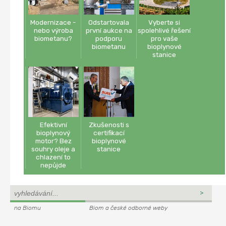
Modernizace -
Odstartovala
Vyberte si
nebo výroba
první aukce na
spolehlivé řešení
biometanu?
podporu
pro vaše
biometanu
bioplynové
stanice
Efektivní
Zkušenosti s
bioplynový
certifikací
motor? Bez
bioplynové
souhry oleje a
stanice
chlazení to
nepůjde
na Biomu
Biom a české odborné weby