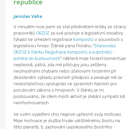
republice
Jaroslav Váňa
V minulém roce jsem se stal předmětem kritiky ze strany
pracovníků
ÚKZÚZ
za své postoje a legislativní iniciativy
týkající se omezení registrace
kompostů
v souvislosti s
legislativou hnojiv. Článek pana Floriánu "
Stanovisko
ÚKZÚZ k článku Registrace kompostů a substrátů -
pohled do budoucnosti
" některá moje tvrzení komentuje
nepřesně, pátrá, zda mé přístupy jsou zatíženy
neúmyslnými chybami nebo účelovými tvrzeními při
zkresleném výkladu právních předpisů a peskuje mě za
nedostatečnou spolupráci ve správních řízeních pro
porušování zákona o hnojivech. V článku je mi
podsouváno, že cílem mých aktivit je získání sympatií lidí
neinformovaných.
Ve svém vyjádření chci nejprve upřesnit svoji motivaci.
Moje motivace je služba trvale udržitelnému životu na
této planetě, tj. zachování uspokojivého životního