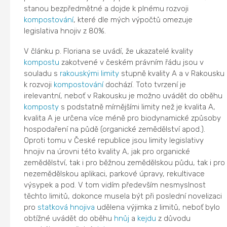
stanou bezpředmětné a dojde k plnému rozvoji
kompostování
, které dle mých výpočtů omezuje
legislativa hnojiv z 80%.
V článku p. Floriana se uvádí, že ukazatelé kvality
kompostu
zakotvené v českém právním řádu jsou v
souladu s
rakouskými limity
stupně kvality A a v Rakousku
k rozvoji
kompostování
dochází. Toto tvrzení je
irelevantní, neboť v Rakousku je možno uvádět do oběhu
komposty
s podstatně mírnějšími limity než je kvalita A,
kvalita A je určena více méně pro biodynamické způsoby
hospodaření na půdě (organické zemědělství apod.).
Oproti tomu v České republice jsou limity legislativy
hnojiv na úrovni této kvality A, jak pro organické
zemědělství, tak i pro běžnou zemědělskou půdu, tak i pro
nezemědělskou aplikaci, parkové úpravy, rekultivace
výsypek a pod. V tom vidím především nesmyslnost
těchto limitů, dokonce musela být při poslední novelizaci
pro
statková hnojiva
udělena výjimka z limitů, neboť bylo
obtížné uvádět do oběhu
hnůj
a
kejdu
z důvodu