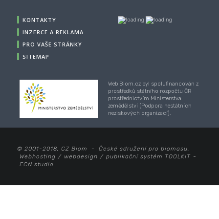
KONTAKTY
INZERCE A REKLAMA
PRO VAŠE STRÁNKY
SITEMAP
Web Biom.cz byl spolufinancován z
prostředků státního rozpočtu ČR
prostřednictvím Ministerstva
zemědělství (Podpora nestátních
neziskových organizací).
© 2001-2018, CZ Biom - České sdružení pro biomasu,
Webhosting
/
webdesign
/
publikační systém TOOLKIT
-
ECN studio