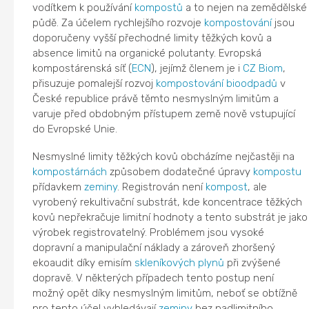
vodítkem k používání
kompostů
a to nejen na zemědělské
půdě. Za účelem rychlejšího rozvoje
kompostování
jsou
doporučeny vyšší přechodné limity těžkých kovů a
absence limitů na organické polutanty. Evropská
kompostárenská síť (
ECN
), jejímž členem je i
CZ Biom
,
přisuzuje pomalejší rozvoj
kompostování
bioodpadů
v
České republice právě těmto nesmyslným limitům a
varuje před obdobným přístupem země nově vstupující
do Evropské Unie.
Nesmyslné limity těžkých kovů obcházíme nejčastěji na
kompostárnách
způsobem dodatečné úpravy
kompostu
přídavkem
zeminy
. Registrován není
kompost
, ale
vyrobený rekultivační substrát, kde koncentrace těžkých
kovů nepřekračuje limitní hodnoty a tento substrát je jako
výrobek registrovatelný. Problémem jsou vysoké
dopravní a manipulační náklady a zároveň zhoršený
ekoaudit díky emisím
skleníkových plynů
při zvýšené
dopravě. V některých případech tento postup není
možný opět díky nesmyslným limitům, neboť se obtížně
pro tento účel vyhledávají
zeminy
bez nadlimitního