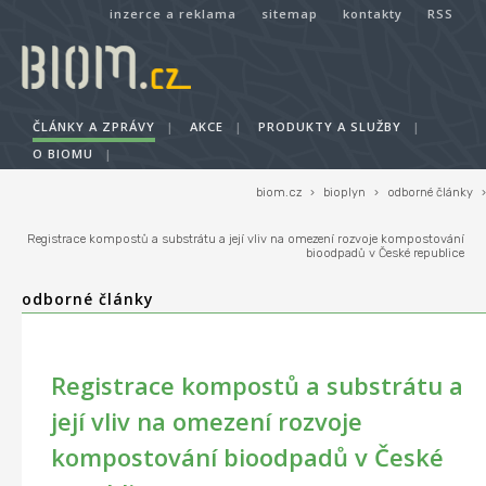
inzerce a reklama
sitemap
kontakty
RSS
ČLÁNKY A ZPRÁVY
|
AKCE
|
PRODUKTY A SLUŽBY
|
O BIOMU
|
biom.cz
›
bioplyn
›
odborné články
›
Registrace kompostů a substrátu a její vliv na omezení rozvoje kompostování
bioodpadů v České republice
odborné články
Registrace kompostů a substrátu a
její vliv na omezení rozvoje
kompostování bioodpadů v České