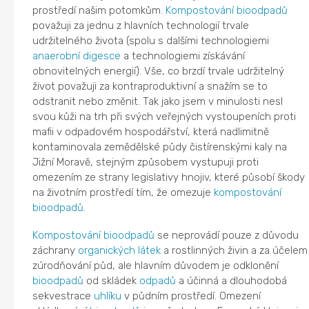
prostředí našim potomkům.
Kompostování
bioodpadů
považuji za jednu z hlavních technologií trvale
udržitelného života (spolu s dalšími technologiemi
anaerobní digesce
a technologiemi získávání
obnovitelných energií). Vše, co brzdí trvale udržitelný
život považuji za kontraproduktivní a snažím se to
odstranit nebo změnit. Tak jako jsem v minulosti nesl
svou kůži na trh při svých veřejných vystoupeních proti
mafii v odpadovém hospodářství, která nadlimitně
kontaminovala zemědělské půdy čistírenskými kaly na
Jižní Moravě, stejným způsobem vystupuji proti
omezením ze strany legislativy hnojiv, které působí škody
na životním prostředí tím, že omezuje
kompostování
bioodpadů
.
Kompostování
bioodpadů
se neprovádí pouze z důvodu
záchrany
organických látek
a rostlinných živin a za účelem
zúrodňování půd, ale hlavním důvodem je odklonění
bioodpadů
od skládek
odpadů
a účinná a dlouhodobá
sekvestrace
uhlíku
v půdním prostředí. Omezení