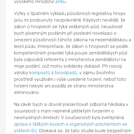
vysokého množství
zinku
.
Výtky o špatném výkladu působnosti legislativy hnojiv
jsou mi podsunuty neoprávněně. Kdybych nevěděl, že
zákon o hnojivech se týká veškerých půd, neusilovat
bych písemným podáním při poslední novelizaci o
omezení působnosti tohoto zákona na nezemědělskou a
lesní půdu. Interpretace, že zákon o hnojivech se podle
kompetenčních pravidel týká pouze zemědělských půd
byla odpovědí referenta z ministerstva zemědělství na
moje podání, což mohu svědecky dokázat. Při rozvoji
výroby
kompostů
z
bioodpadů
, v zájmu životního
prostředí využívám i výše uvedené tvrzení, neboť toto
tvrzení nebylo ani později ze strany ministerstva
eliminováno.
Na závěr bych si dovolil prezentovat odborná hlediska v
souvislosti s mým nejméně pětiletým tvrzením o
nesmyslných limitech. V současnosti byla zveřejněna
zpráva o těžkých kovech a organických polutantech ve
státech EU
. Očekává se, že tato studie bude bezpečným