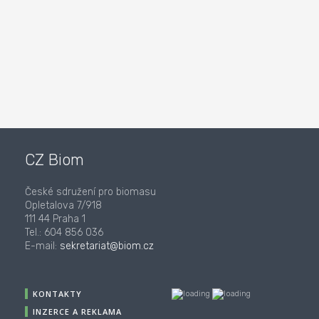
CZ Biom
České sdružení pro biomasu
Opletalova 7/918
111 44 Praha 1
Tel.: 604 856 036
E-mail:
sekretariat@biom.cz
KONTAKTY
INZERCE A REKLAMA