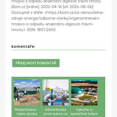
hnojivo z odpadů anaerobní digesce travní hmoty.
Biom.cz
[online]. 2002-04-16 [cit. 2026-08-06].
Dostupné z WWW: <https://biom.cz/cz-obnovitelne-
zdroje-energie/odborne-clanky/organomineralni-
hnojivo-z-odpadu-anaerobni-digesce-travni-
hmoty>. ISSN: 1801-2655.
komentáře:
Modernizace -
Odstartovala
Vyberte si
nebo výroba
první aukce na
spolehlivé řešení