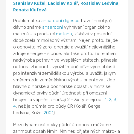
Stanislav Kužel
,
Ladislav Kolář
,
Rostislav Ledvina
,
Renata Klufová
Problematika
anaerobní digesce
travní hmoty, čili
dávno známé
anaerobní
vyhnívání organického
materiálu s produkcí
metanu
, získává v poslední
době zcela mimořádný význam. Nejen proto, že jde
o obnovitelný zdroj energie a využití nejlevnějšího
zdroje energie - slunce, ale také proto, že relativní
nadvýroba potravin ve vyspělých státech, přinesla
nutnost zhodnotit využití méně příznivých oblastí
pro intenzivní zemědělskou výrobu a uvážit, jakým
směrem zde zemědělskou výrobu orientovat. Jde
hlavně o horské a podhorské oblasti, v nichž se
dynamické prvky půdní úrodnosti při omezení
hnojení a vápnění zhoršují 2 - 3x rychleji obr.
1
,
2
,
3
,
4
, než je průměr pro půdy ČR (Kolář, Gergel,
Ledvina, Kužel
2001
).
Mezi dynamické prvky půdní úrodnosti můžeme
zahrnout obsah Nmin, Nminer, přijatelných makro- a