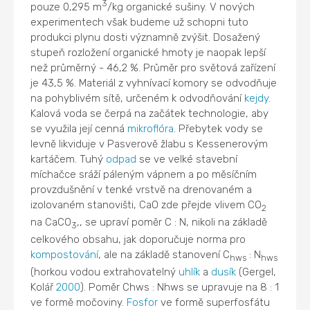
3
pouze 0,295 m
/kg organické sušiny. V nových
experimentech však budeme už schopni tuto
produkci plynu dosti významně zvýšit. Dosažený
stupeň rozložení organické hmoty je naopak lepší
než průměrný - 46,2 %. Průměr pro světová zařízení
je 43,5 %. Materiál z vyhnívací komory se odvodňuje
na pohyblivém sítě, určeném k odvodňování
kejdy
.
Kalová voda se čerpá na začátek technologie, aby
se využila její cenná
mikroflóra
. Přebytek vody se
levně likviduje v Pasverově žlabu s Kessenerovým
kartáčem. Tuhý
odpad
se ve velké stavební
míchačce sráží páleným vápnem a po měsíčním
provzdušnění v tenké vrstvě na drenovaném a
izolovaném stanovišti, CaO zde přejde vlivem CO
2
na CaCO
,, se upraví poměr C : N, nikoli na základě
3
celkového obsahu, jak doporučuje norma pro
kompostování
, ale na základě stanovení C
: N
hws
hws
(horkou vodou extrahovatelný
uhlík
a
dusík
(Gergel,
Kolář
2000
). Poměr Chws : Nhws se upravuje na 8 : 1
ve formě močoviny.
Fosfor
ve formě superfosfátu