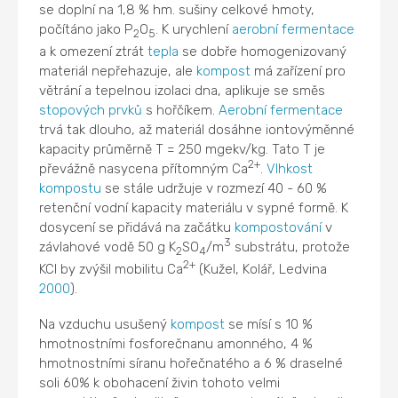
se doplní na 1,8 % hm. sušiny celkové hmoty,
počítáno jako P
O
. K urychlení
aerobní
fermentace
2
5
a k omezení ztrát
tepla
se dobře homogenizovaný
materiál nepřehazuje, ale
kompost
má zařízení pro
větrání a tepelnou izolaci dna, aplikuje se směs
stopových prvků
s hořčíkem.
Aerobní
fermentace
trvá tak dlouho, až materiál dosáhne iontovýměnné
kapacity průměrně T = 250 mgekv/kg. Tato T je
2+
převážně nasycena přítomným Ca
.
Vlhkost
kompostu
se stále udržuje v rozmezí 40 - 60 %
retenční vodní kapacity materiálu v sypné formě. K
dosycení se přidává na začátku
kompostování
v
3
závlahové vodě 50 g K
SO
/m
substrátu, protože
2
4
2+
KCl by zvýšil mobilitu Ca
(Kužel, Kolář, Ledvina
2000
).
Na vzduchu usušený
kompost
se mísí s 10 %
hmotnostními fosforečnanu amonného, 4 %
hmotnostními síranu hořečnatého a 6 % draselné
soli 60% k obohacení živin tohoto velmi