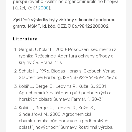
perspektivního kvalitního organominerálního hnojiva
(Kužel, Kolář
2000
).
Zjištěné výsledky byly získány s finanční podporou
grantu MŠMT, id. kód: CEZ: J 06/98:122200002.
Literatura
Gergel J., Kolář L., 2000: Posouzení sedimentu z
rybníka Řežabinec. Agentura ochrany přírody a
krajiny ČR, Praha, 11 s.
Schulz H., 1996: Biogas - praxis. Ökobuch Verlag,
Staufen bei Freiburg, ISBN 3-922964-59-1, 187 s.
Kolář L., Gergel J., Ledvina R., Kužel S., 2001:
Agrochemické zvláštnosti půd podhorských a
horských oblastí Šumavy. Farmář, 1, 30-31
Kolář L., Gergel J., Ledvina R., Kužel S.,
Šindelářová M., 2000: Agrochemická
charakteristika půd horských a podhorských
oblastí jihovýchodní Šumavy. Rostlinná výroba,