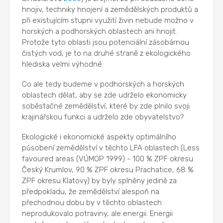
hnojiv, techniky hnojení a zemědělských produktů a
při existujícím stupni využití živin nebude možno v
horských a podhorských oblastech ani hnojit.
Protože tyto oblasti jsou potenciální zásobárnou
čistých vod, je to na druhé straně z ekologického
hlediska velmi výhodné.
Co ale tedy budeme v podhorských a horských
oblastech dělat, aby se zde udrželo ekonomicky
soběstačné zemědělství, které by zde plnilo svoji
krajinářskou funkci a udrželo zde obyvatelstvo?
Ekologické i ekonomické aspekty optimálního
působení zemědělství v těchto LFA oblastech (Less
favoured areas (VÚMOP 1999) - 100 % ZPF okresu
Český Krumlov, 90 % ZPF okresu Prachatice, 68 %
ZPF okresu Klatovy) by byly splněny jedině za
předpokladu, že zemědělství alespoň na
přechodnou dobu by v těchto oblastech
neprodukovalo potraviny, ale energii. Energii