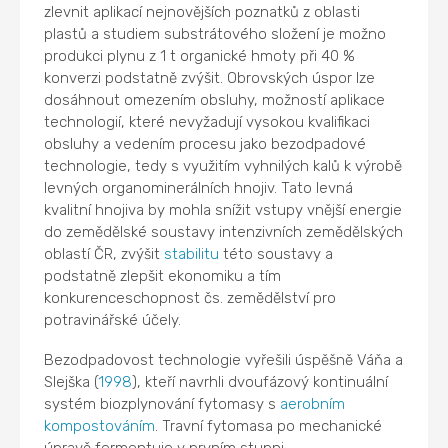
zlevnit aplikací nejnovějších poznatků z oblasti
plastů a studiem substrátového složení je možno
produkci plynu z 1 t organické hmoty při 40 %
konverzi podstatně zvýšit. Obrovských úspor lze
dosáhnout omezením obsluhy, možností aplikace
technologií, které nevyžadují vysokou kvalifikaci
obsluhy a vedením procesu jako bezodpadové
technologie, tedy s využitím vyhnilých kalů k výrobě
levných organominerálních hnojiv. Tato levná
kvalitní hnojiva by mohla snížit vstupy vnější energie
do zemědělské soustavy intenzivních zemědělských
oblastí ČR, zvýšit
stabilitu
této soustavy a
podstatně zlepšit ekonomiku a tím
konkurenceschopnost čs. zemědělství pro
potravinářské účely.
Bezodpadovost technologie vyřešili úspěšně Váňa a
Slejška (
1998
), kteří navrhli dvoufázový kontinuální
systém biozplynování fytomasy s
aerobním
kompostováním
. Travní fytomasa po mechanické