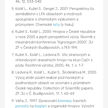
46, 12, 533-542
Kolář L., Kužel S., Gergel J., 2001: Perspektivy čs.
zemědělství v LFA oblastech a možnosti
spolupráce s chemickým výzkumem a
průmyslem. Chemické
listy
(v tisku).
Kužel S., Kolář L, 2000: Hnojiva v České republice
v roce 2000 a jejich perspektivní vývoj. Sborník z
mezinárodní konference "Agroregion 2000", JU
ZF v Českých Budějovicích, s.193-194.
Kužel S., Kolář L., Ledvina R.: Vliv síranových a
chloridových draselných hnojiv na eluci Ca2+ z
půdy. Rostlinná výroba, 2000, 46, 1, s. 1-7.
Ledvina R., Kolář L., Kužel S., Šindelářová M., 2000:
Vývoj změn půdní reakce půd horských a
podhorských oblastí ve srovnání s průměrem
České republiky. Collection of Scientific papers,
ZF JU v Č. Budějovicích, 17, 1, 65-69
Váňa J., 1997: Zpracování
biomasy
travních
porostů
na
bioplyn
a organické hnojivo. Výroční