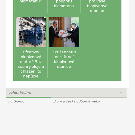
biometanu?
podporu
pro vaše
biometanu
bioplynové
stanice
Efektivní
Zkušenosti s
bioplynový
certifikací
motor? Bez
bioplynové
souhry oleje a
stanice
chlazení to
nepůjde
na Biomu
Biom a české odborné weby