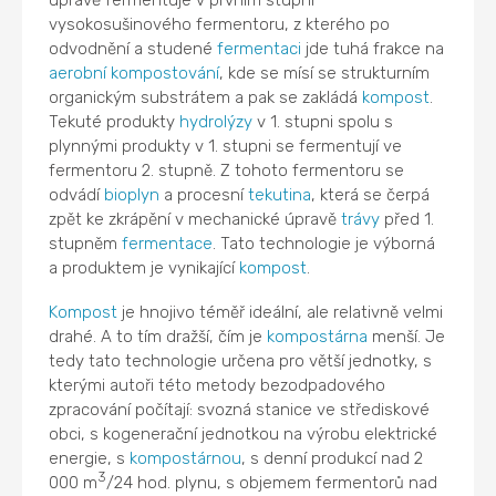
úpravě fermentuje v prvním stupni
vysokosušinového fermentoru, z kterého po
odvodnění a studené
fermentaci
jde tuhá frakce na
aerobní
kompostování
, kde se mísí se strukturním
organickým substrátem a pak se zakládá
kompost
.
Tekuté produkty
hydrolýzy
v 1. stupni spolu s
plynnými produkty v 1. stupni se fermentují ve
fermentoru 2. stupně. Z tohoto fermentoru se
odvádí
bioplyn
a procesní
tekutina
, která se čerpá
zpět ke zkrápění v mechanické úpravě
trávy
před 1.
stupněm
fermentace
. Tato technologie je výborná
a produktem je vynikající
kompost
.
Kompost
je hnojivo téměř ideální, ale relativně velmi
drahé. A to tím dražší, čím je
kompostárna
menší. Je
tedy tato technologie určena pro větší jednotky, s
kterými autoři této metody bezodpadového
zpracování počítají: svozná stanice ve střediskové
obci, s kogenerační jednotkou na výrobu elektrické
energie, s
kompostárnou
, s denní produkcí nad 2
3
000 m
/24 hod. plynu, s objemem fermentorů nad