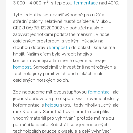
3
3 000 - 4 000 m
, s teplotou
fermentace
nad 40°C.
Tyto jednotky jsou zvlášť výhodné pro nižší a
střední polohy, relativně hustě osídlené. V úkolu
CEZ J 06/98:122200002 se bohužel musíme
zabývat jednotkami podstatně menšími, v řídce
osídlených prostorech, s velkými náklady na
dlouhou dopravu
kompostu
do oblastí, kde se má
hnojit. Naším cílem bylo vyrobit hnojivo
koncentrovanější a tím méně objemné, než je
kompost
. Samozřejmě v investičně nenáročných a
technologicky primitivních podmínkách málo
osídlených horských poloh.
Zde nebudeme mít dvoustupňovou
fermentaci
, ale
jednostupňovou a pro úsporu kvalifikované obsluhy
kofermentaci s
kejdou
skotu, tedy nikoliv suchý, ale
mokrý proces. Samotná travní hmota není příliš
vhodný materiál pro vyhnívání, protože má malou
pufrační kapacitu. Substrát se v jednoduchých
technologiích prudce okyseluje a celý vyhnívací