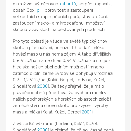
mikroživin, výměnných
kationtů
, sorpční kapacitu,
obsah Cox,
pH
, pórovitost a zastoupení
velikostních skupin půdních pórů, stav utužení,
zastoupení makro- a mikroedafonu, množství
škůdců v závislosti na pěstovaných plodinách.
Pro tyto oblasti je všude ve světě typický chov
skotu a pícninářství, bohužel trh o další mléko i
hovězí maso u nás nemá zájem. A tak z dřívějších
0,8 VDJ/ha máme dnes 0,34 VDJ/ha - a i to je z
hlediska našich obchodních možností mnoho -
zatímco okolní země Evropy se pohybují v rozmezí
0,9 - 1,2 VDJ/ha (Kolář, Gergel, Ledvina, Kužel,
Šindelářová
2000
). Je tedy zřejmé, že je málo
pravděpodobná představa, že bychom mohli v
našich podhorských a horských oblastech založit
zemědělství na chovu skotu pro zvýšení výroby
masa a mléka (Kolář, Kužel, Gergel
2001
)
Z výsledků výzkumu (Ledvina, Kolář, Kužel,
Šindelářová
2000
) je zřejmé, že při současné ceně