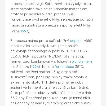
proces se zastavuje. Kofermentací s výkaly skotu,
které samotné také nejsou dobrým materiálem,
protože při vyhnívání brzdí proces vyšší
koncentrace uvolněného NH
, se zlepšuje pufrační
3
kapacita substrátu a omezuje záporný efekt NH
3
(Váňa
1997
).
Z procesu máme proto další obtížný
odpad
- větší
množství kalové vody. Navrhujeme použít
nejlevnější technologický postup DURCHFLUSS-
VERFAHREN, s použitím PE/EVA folie na strop
fermentoru, kombinovaný s foliovým
plynojemem
dle Schulze (
1996
). Teplota
fermentace
35°C,
zatížení , zatížení reaktoru 3 kg organické
3
sušiny/m
.den, podíl org. sušiny travní hmoty a
exkrementů skotu 1 : 1, délka průměrné doby
zdržení ve fermentoru je relativně velká, 45 dnů.
Jako průměr se udává v zařízeních u nás i v cizině
35,2 dny. Dosažená produkce plynu je mírně nižší
3
než obecný průměr 0,327 m
/kg organické sušiny -