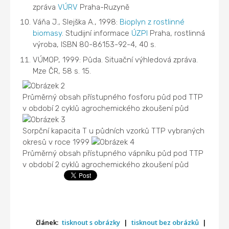
zpráva
VÚRV
Praha-Ruzyně
Váňa J., Slejška A., 1998:
Bioplyn z rostlinné
biomasy
. Studijní informace
ÚZPI
Praha, rostlinná
výroba, ISBN 80-86153-92-4, 40 s.
VÚMOP, 1999: Půda. Situační výhledová zpráva.
Mze ČR, 58 s. 15.
Průměrný obsah přístupného fosforu půd pod TTP
v období 2 cyklů agrochemického zkoušení půd
Sorpční kapacita T u půdních vzorků TTP vybraných
okresů v roce 1999
Průměrný obsah přístupného vápníku půd pod TTP
v období 2 cyklů agrochemického zkoušení půd
článek:
tisknout s obrázky
|
tisknout bez obrázků
|