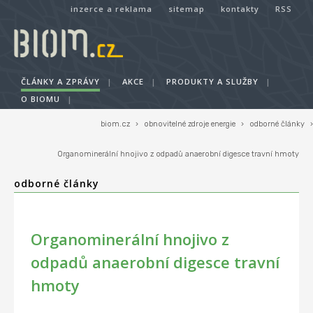
inzerce a reklama
sitemap
kontakty
RSS
ČLÁNKY A ZPRÁVY
|
AKCE
|
PRODUKTY A SLUŽBY
|
O BIOMU
|
biom.cz
›
obnovitelné zdroje energie
›
odborné články
›
Organominerální hnojivo z odpadů anaerobní digesce travní hmoty
odborné články
Organominerální hnojivo z
odpadů anaerobní digesce travní
hmoty