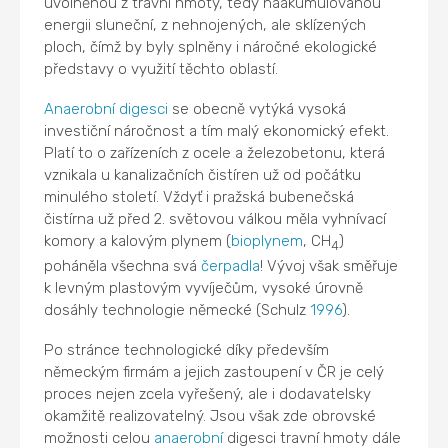
uvolněnou z travní hmoty, tedy naakumulovanou
energii sluneční, z nehnojených, ale sklízených
ploch, čímž by byly splněny i náročné ekologické
představy o využití těchto oblastí.
Anaerobní digesci
se obecně vytýká vysoká
investiční náročnost a tím malý ekonomický efekt.
Platí to o zařízeních z ocele a železobetonu, která
vznikala u kanalizačních čistíren už od počátku
minulého století. Vždyť i pražská bubenečská
čistírna už před 2. světovou válkou měla vyhnívací
komory a kalovým plynem (
bioplynem
, CH
)
4
poháněla všechna svá
čerpadla
! Vývoj však směřuje
k levným plastovým vyvíječům, vysoké úrovně
dosáhly technologie německé (Schulz
1996
).
Po stránce technologické díky především
německým firmám a jejich zastoupení v ČR je celý
proces nejen zcela vyřešený, ale i dodavatelsky
okamžitě realizovatelný. Jsou však zde obrovské
možnosti celou
anaerobní
digesci travní hmoty dále