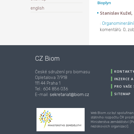
Bioplyn
english
Stanislav Kužel,
:
Organominerální
komentářů: 0, zobr
CZ Biom
KONTAKT
České sdružení pro biomasu
Opletalova 7/918
INZERCE 
111 44 Praha 1
PRO VAŠE
Tel.: 604 856 036
SITEMAP
E-mail:
sekretariat@biom.cz
Web Biom.cz byl spolufinan
státního rozpočtu ČR prost
Ministerstva zemědělství (
neziskových organizací).