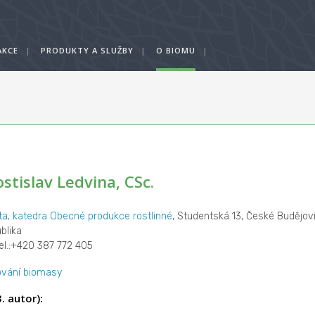
AKCE
|
PRODUKTY A SLUŽBY
|
O BIOMU
|
ostislav Ledvina, CSc.
ta, katedra Obecné produkce rostlinné
, Studentská 13, České Budějov
blika
tel.:+420 387 772 405
ování biomasy
. autor):