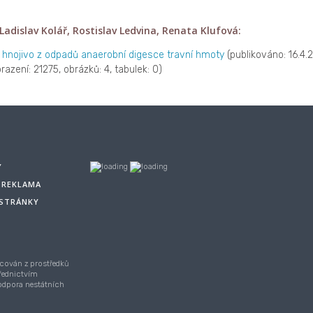
 Ladislav Kolář, Rostislav Ledvina, Renata Klufová:
 hnojivo z odpadů anaerobní digesce travní hmoty
(publikováno: 16.4.
azení: 21275, obrázků: 4, tabulek: 0)
Y
A REKLAMA
 STRÁNKY
cován z prostředků
řednictvím
Podpora nestátních