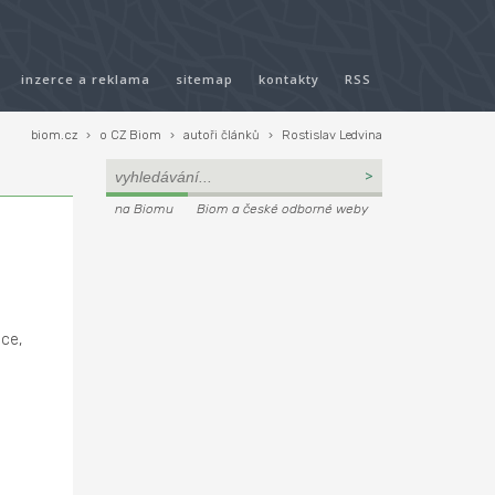
inzerce a reklama
sitemap
kontakty
RSS
biom.cz
›
o CZ Biom
›
autoři článků
›
Rostislav Ledvina
na Biomu
Biom a české odborné weby
ice,