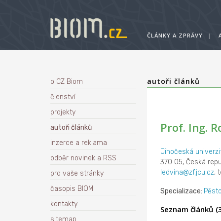
ČLÁNKY A ZPRÁVY
|
autoři článků
o CZ Biom
členství
projekty
Prof. Ing. R
autoři článků
inzerce a reklama
Jihočeská univerzi
odběr novinek a RSS
370 05, Česká repu
ledvina@zf.jcu.cz
, 
pro vaše stránky
časopis BIOM
Specializace:
Pěst
kontakty
Seznam článků (3
sitemap