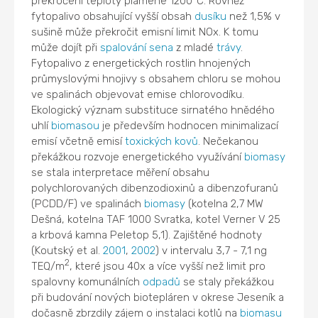
překročení teploty plamene 1200°C. Rovněž
fytopalivo obsahující vyšší obsah
dusíku
než 1,5% v
sušině může překročit emisní limit NOx. K tomu
může dojít při
spalování
sena
z mladé
trávy
.
Fytopalivo z energetických rostlin hnojených
průmyslovými hnojivy s obsahem chloru se mohou
ve spalinách objevovat emise chlorovodíku.
Ekologický význam substituce sirnatého hnědého
uhlí
biomasou
je především hodnocen minimalizací
emisí včetně emisí
toxických kovů
. Nečekanou
překážkou rozvoje energetického využívání
biomasy
se stala interpretace měření obsahu
polychlorovaných dibenzodioxinů a dibenzofuranů
(PCDD/F) ve spalinách
biomasy
(kotelna 2,7 MW
Dešná, kotelna TAF 1000 Svratka, kotel Verner V 25
a krbová kamna Peletop 5,1). Zajištěné hodnoty
(Koutský et al.
2001
,
2002
) v intervalu 3,7 - 7,1 ng
2
TEQ/m
, které jsou 40x a více vyšší než limit pro
spalovny komunálních
odpadů
se staly překážkou
při budování nových biotepláren v okrese Jeseník a
dočasně zbrzdily zájem o instalaci kotlů na
biomasu