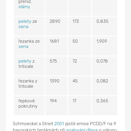
přenič.
slámy
pelety
ze
2890
173
0,835
sena
řezanka ze
1681
50
1,909
sena
pelety
z
575
72
0,078
triticale
řezanka z
1390
45
0,082
triticale
řepkové
194
17
0,365
pokrutiny
Schmoeckel a Streit
2001
zjistili emise PCDD/F na 9
bavorských teplárnách při
spalování
dřeva
o výkonu