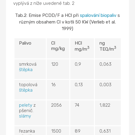
vyplývá z níže uvedené tab. 2
Tab.2: Emise PCDD/F a HCl při
spalování
biopaliv
s
různým obsahem Cl v kotli 50 KW (Verlieb et al.
1999)
Palivo
Cl
HCl
ng
3
3
mg/kg
mg/m
TEQ/m
smrková
120
0,9
0,063
štěpka
topolová
16
0,13
0,003
štěpka
pelety
z
2056
74
1,822
pšenič.
slámy
řezanka
1500
89
0,631