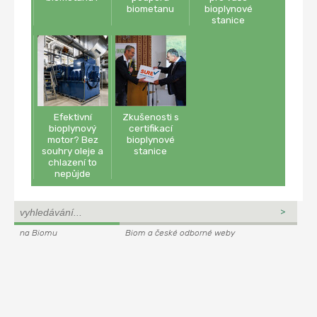
biometanu
bioplynové
stanice
Efektivní
Zkušenosti s
bioplynový
certifikací
motor? Bez
bioplynové
souhry oleje a
stanice
chlazení to
nepůjde
na Biomu
Biom a české odborné weby