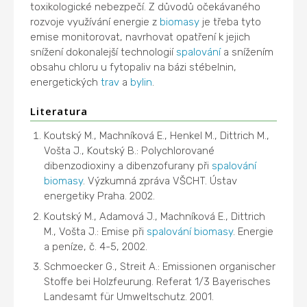
toxikologické nebezpečí. Z důvodů očekávaného
rozvoje využívání energie z
biomasy
je třeba tyto
emise monitorovat, navrhovat opatření k jejich
snížení dokonalejší technologií
spalování
a snížením
obsahu chloru u fytopaliv na bázi stébelnin,
energetických
trav
a
bylin
.
Literatura
Koutský M., Machníková E., Henkel M., Dittrich M.,
Vošta J., Koutský B.: Polychlorované
dibenzodioxiny a dibenzofurany při
spalování
biomasy
. Výzkumná zpráva VŠCHT. Ústav
energetiky Praha. 2002.
Koutský M., Adamová J., Machníková E., Dittrich
M., Vošta J.: Emise při
spalování
biomasy
. Energie
a peníze, č. 4-5, 2002.
Schmoecker G., Streit A.: Emissionen organischer
Stoffe bei Holzfeurung. Referat 1/3 Bayerisches
Landesamt für Umweltschutz. 2001.