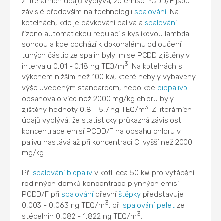
Z literárních údajů vyplývá, že emise PCDD/F jsou
závislé především na technologii
spalování
. Na
kotelnách, kde je dávkování paliva a
spalování
řízeno automatickou regulací s kyslíkovou lambda
sondou a kde dochází k dokonalému odloučení
tuhých částic ze spalin byly imise PCDD zjištěny v
3
intervalu 0,01 - 0,18 ng TEQ/m
. Na kotelnách s
výkonem nižším než 100 kW, které nebyly vybaveny
výše uvedeným standardem, nebo kde
biopalivo
obsahovalo více než 2000 mg/kg chloru byly
3
zjištěny hodnoty 0,8 - 5,7 ng TEQ/m
. Z literárních
údajů vyplývá, že statisticky průkazná závislost
koncentrace emisí PCDD/F na obsahu chloru v
palivu nastává až při koncentraci Cl vyšší než 2000
mg/kg.
Při
spalování
biopaliv
v kotli cca 50 kW pro vytápění
rodinných domků koncentrace plynných emisí
PCDD/F při
spalování
dřevní
štěpky
představuje
3
0,003 - 0,063 ng TEQ/m
, při
spalování
pelet
ze
3
stébelnin 0,082 - 1,822 ng TEQ/m
.