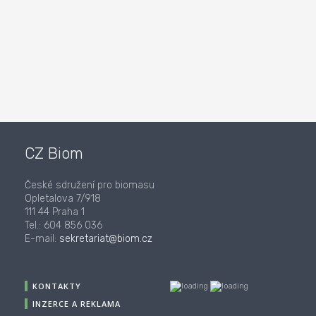
CZ Biom
České sdružení pro biomasu
Opletalova 7/918
111 44 Praha 1
Tel.: 604 856 036
E-mail:
sekretariat@biom.cz
KONTAKTY
INZERCE A REKLAMA