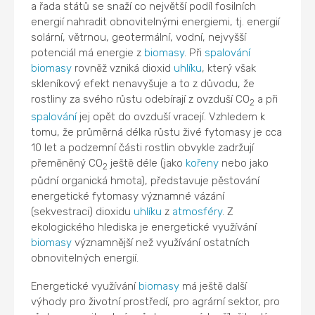
a řada států se snaží co největší podíl fosilních
energií nahradit obnovitelnými energiemi, tj. energií
solární, větrnou, geotermální, vodní, nejvyšší
potenciál má energie z
biomasy
. Při
spalování
biomasy
rovněž vzniká dioxid
uhlíku
, který však
skleníkový efekt nenavyšuje a to z důvodu, že
rostliny za svého růstu odebírají z ovzduší CO
a při
2
spalování
jej opět do ovzduší vracejí. Vzhledem k
tomu, že průměrná délka růstu živé fytomasy je cca
10 let a podzemní části rostlin obvykle zadržují
přeměněný CO
ještě déle (jako
kořeny
nebo jako
2
půdní organická hmota), představuje pěstování
energetické fytomasy významné vázání
(sekvestraci) dioxidu
uhlíku
z
atmosféry
. Z
ekologického hlediska je energetické využívání
biomasy
významnější než využívání ostatních
obnovitelných energií.
Energetické využívání
biomasy
má ještě další
výhody pro životní prostředí, pro agrární sektor, pro