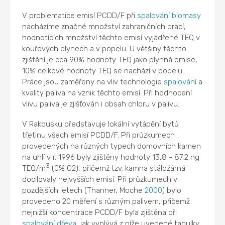
V problematice emisí PCDD/F při
spalování
biomasy
nacházíme značné množství zahraničních prací,
hodnotících množství těchto emisí vyjádřené TEQ v
kouřových plynech a v popelu. U většiny těchto
zjištění je cca 90% hodnoty TEQ jako plynná emise,
10% celkové hodnoty TEQ se nachází v popelu.
Práce jsou zaměřeny na vliv technologie
spalování
a
kvality paliva na vznik těchto emisí. Při hodnocení
vlivu paliva je zjišťován i obsah chloru v palivu.
V Rakousku představuje lokální vytápění bytů
třetinu všech emisí PCDD/F. Při průzkumech
provedených na různých typech domovních kamen
na uhlí v r. 1996 byly zjištěny hodnoty 13,8 - 87,2 ng
3
TEQ/m
(0% O2), přičemž tzv. kamna stáložárná
docilovaly nejvyšších emisí. Při průzkumech v
pozdějších letech (Thanner, Moche
2000
) bylo
provedeno 20 měření s různým palivem, přičemž
nejnižší koncentrace PCDD/F byla zjištěna při
spalování
dřeva
, jak vyplývá z níže uvedené tabulky