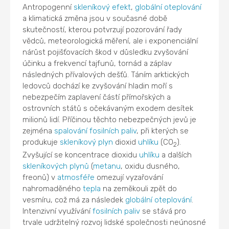
Antropogenní
skleníkový efekt
,
globální oteplování
a klimatická změna jsou v současné době
skutečností, kterou potvrzují pozorování řady
vědců, meteorologická měření, ale i exponenciální
nárůst pojišťovacích škod v důsledku zvyšování
účinku a frekvencí tajfunů, tornád a záplav
následných přívalových dešťů. Táním arktických
ledovců dochází ke zvyšování hladin moří s
nebezpečím zaplavení částí přímořských a
ostrovních států s očekávaným exodem desítek
milionů lidí. Příčinou těchto nebezpečných jevů je
zejména
spalování
fosilních paliv
, při kterých se
produkuje
skleníkový plyn
dioxid
uhlíku
(CO
).
2
Zvyšující se koncentrace dioxidu
uhlíku
a dalších
skleníkových plynů
(
metanu
, oxidu dusného,
freonů) v
atmosféře
omezují vyzařování
nahromaděného
tepla
na zeměkouli zpět do
vesmíru, což má za následek
globální oteplování
.
Intenzivní využívání
fosilních paliv
se stává pro
trvale udržitelný rozvoj lidské společnosti neúnosné