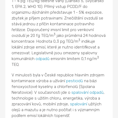
1 - 4 pg TEQ/kg tělesné váhy (Dánsko 5, Švýcarsko
1, EPA 2, WHO 10). Přímý vstup PCDD/F do
organizmu dýcháním představuje 1 - 5% expozice,
zbytek je příjem potravinami. Znečištění ovzduší se
stává jednou z příčin kontaminace potravního
řetězce. Doporučený imisní limit pro venkovní
3
ovzduší je 20 fg TEQ/m
jako průměrná 24 hodinová
3
koncentrace. Hodnota 0,3 pg TEQ/m
indikuje
lokální zdroje emisí, které je nutno identifikovat a
omezovat. Legislativně jsou omezeny spalovny
3
komunálních
odpadů
emisním limitem 0,1 ng/m
TEQ.
V minulosti byla v České republice hlavním zdrojem
kontaminace výroba a užívání
pesticidů
na bázi
fenoxyoctové kyseliny a chlorfenolů (Spolana
Neratovice). V současnosti jde o
spalování
odpadů
,
technologie s užitím chloru, energetika, výroba a
zpracování kovů, mobilní zdroje,
spalování
užitých
olejů a mazutu a je nutno počítat i s významným
podílem emisí lokálních topenišť.