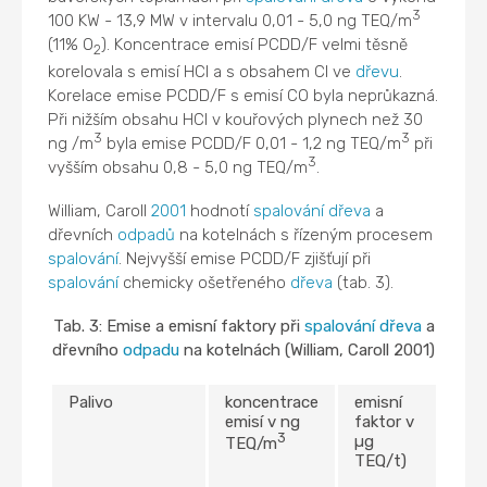
3
100 KW - 13,9 MW v intervalu 0,01 - 5,0 ng TEQ/m
(11% O
). Koncentrace emisí PCDD/F velmi těsně
2
korelovala s emisí HCl a s obsahem Cl ve
dřevu
.
Korelace emise PCDD/F s emisí CO byla neprůkazná.
Při nižším obsahu HCl v kouřových plynech než 30
3
3
ng /m
byla emise PCDD/F 0,01 - 1,2 ng TEQ/m
při
3
vyšším obsahu 0,8 - 5,0 ng TEQ/m
.
William, Caroll
2001
hodnotí
spalování
dřeva
a
dřevních
odpadů
na kotelnách s řízeným procesem
spalování
. Nejvyšší emise PCDD/F zjišťují při
spalování
chemicky ošetřeného
dřeva
(tab. 3).
Tab. 3: Emise a emisní faktory při
spalování
dřeva
a
dřevního
odpadu
na kotelnách (William, Caroll 2001)
Palivo
koncentrace
emisní
emisí v ng
faktor v
3
µg
TEQ/m
TEQ/t)