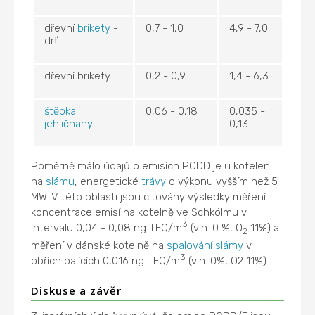
dřevní
brikety
-
0,7 - 1,0
4,9 - 7,0
drť
dřevní brikety
0,2 - 0,9
1,4 - 6,3
štěpka
0,06 - 0,18
0,035 -
jehličnany
0,13
Poměrně málo údajů o emisích PCDD je u kotelen
na
slámu
, energetické
trávy
o výkonu vyšším než 5
MW. V této oblasti jsou citovány výsledky měření
koncentrace emisí na kotelně ve Schkölmu v
3
intervalu 0,04 - 0,08 ng TEQ/m
(vlh. 0 %, O
11%) a
2
měření v dánské kotelně na
spalování
slámy
v
3
obřích balících 0,016 ng TEQ/m
(vlh. 0%, O2 11%).
Diskuse a závěr