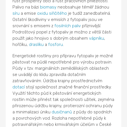
růst prosperity obcí a růst pracovních příležitostí.
Palivo na bázi
biomasy
neobsahuje téměř žádnou
síru
a emise
oxidu siřičitého
je tudíž zanedbatelná.
Ostatní škodliviny v emisích z fytopaliv jsou ve
srovnání s emisemi z
fosilních paliv
příznivější.
Podroštový popel z fytopaliv je možno z větší části
použít jako hnojivo s dobrým obsahem
vápníku
,
hořčíku,
draslíku
a
fosforu
.
Energetické rostliny pro přípravu fytopaliv je možné
pěstovat na půdě nepotřebné pro výrobu potravin.
Půdy v tzv. marginálních zemědělských oblastech
se uvádějí do klidu zpravidla dotačním
zatravňováním. Údržba krajiny prostřednictvím
dotací
stojí společnost značné finanční prostředky.
Využití těchto půd k pěstování energetických
rostlin může přinést tak společnosti užitek, zejména
přirozenou údržbu krajiny, protierozní ochranu půdy
a minimalizaci úniku
dusičnanů
z půdy do spodních
a povrchových vod. Rozloha nepotřebné půdy k
potravinářským nebo krmivářským účelům v České