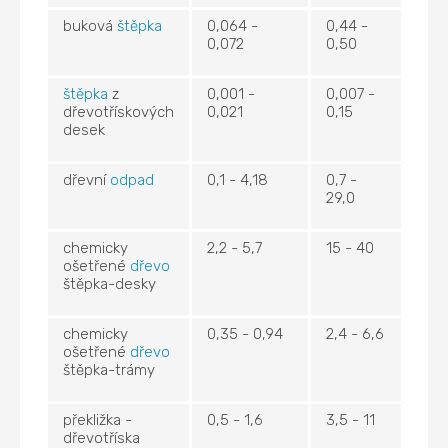
buková
štěpka
0,064 -
0,44 -
0,072
0,50
štěpka
z
0,001 -
0,007 -
dřevotřískových
0,021
0,15
desek
dřevní
odpad
0,1 - 4,18
0,7 -
29,0
chemicky
2,2 - 5,7
15 - 40
ošetřené
dřevo
štěpka-desky
chemicky
0,35 - 0,94
2,4 - 6,6
ošetřené
dřevo
štěpka-trámy
překližka -
0,5 - 1,6
3,5 - 11
dřevotříska