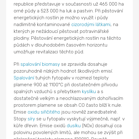
republice představuje v současnosti už 465 000 ha
orné půdy a 523 000 ha luk a pastvin. Při pěstování
energetických rostlin je možno využít i půdy
nadlimitně kontaminované
cizorodými látkami
, na
kterých je nežádoucí pěstovat potravinářské
plodiny. Pěstování energetických rostlin na těchto
půdách v dlouhodobém časovém horizontu
umožňuje revitalizaci těchto půd.
Při
spalování
biomasy
se zpravidla dosahuje
pozoruhodně nízkých hodnot škodlivých emisí.
Spalování
tuhých fytopaliv v rozmezí teploty
plamene 900 až 1100°C při dostatečném přívodu
spalných vzduchů s přebytkem
kyslíku
a s
dostatečně velkým a neochlazovaným dohořívacím
prostorem plamene se obsah CO často blíží k nule.
Emise
oxidu siřičitého
jsou rovněž zanedbatelné.
Stopy
síry
se u fytopaliv vyskytují výjimečně, např. v
kůře dřevin. Emise oxidů
dusíku
(NOx) dosahují cca
polovinu povolených limitů, ale mohou se zvýšit při