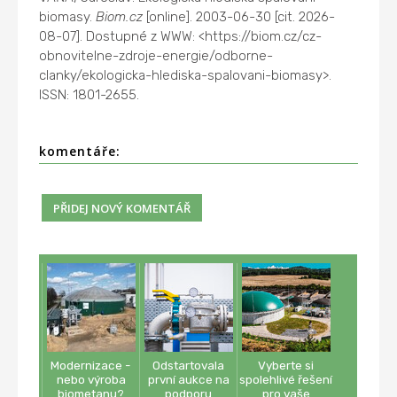
biomasy.
Biom.cz
[online]. 2003-06-30 [cit. 2026-
08-07]. Dostupné z WWW: <https://biom.cz/cz-
obnovitelne-zdroje-energie/odborne-
clanky/ekologicka-hlediska-spalovani-biomasy>.
ISSN: 1801-2655.
komentáře:
Modernizace -
Odstartovala
Vyberte si
nebo výroba
první aukce na
spolehlivé řešení
biometanu?
podporu
pro vaše