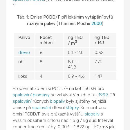
1.
Tab. 1: Emise PCDD/F při lokálním vytápění bytů
různými palivy (Thanner, Moche
2000
)
Palivo
Počet
ng TEQ
ng TEQ
3
měření
/ MJ
/ m
dřevo
8
0,1 - 2,0
0,32
uhlí
8
8,0 -
7,74
41,8
koks
4
0,9 - 4,6
1,47
Problematiku emisí PCDD/F na kotli 50 kW pro
spalování
biomasy
se zabýval Verlieb et al.
1999
. Při
spalování
různých
biopaliv
byly zjištěny nejnižší
emise při
spalování
dřevní
štěpky
. Koncentrace
emisí PCDD/F byla průkazně vyšší u
biopaliv
s
vyšším obsahem chloru nad 1,5 g / kg suš. Interval
koncentrace emisí byl 0,003 - 1,822 ng TEQ/m3 jak