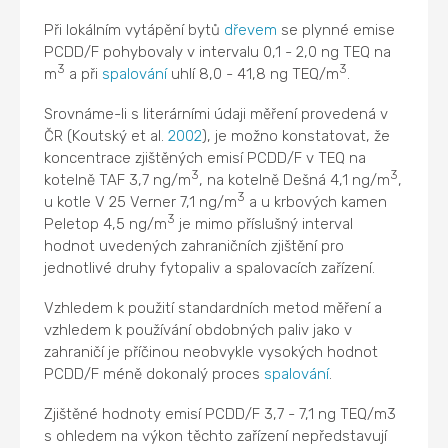
Při lokálním vytápění bytů
dřevem
se plynné emise
PCDD/F pohybovaly v intervalu 0,1 - 2,0 ng TEQ na
3
3
m
a při
spalování
uhlí 8,0 - 41,8 ng TEQ/m
.
Srovnáme-li s literárními údaji měření provedená v
ČR (Koutský et al.
2002
), je možno konstatovat, že
koncentrace zjištěných emisí PCDD/F v TEQ na
3
3
kotelně TAF 3,7 ng/m
, na kotelně Dešná 4,1 ng/m
,
3
u kotle V 25 Verner 7,1 ng/m
a u krbových kamen
3
Peletop 4,5 ng/m
je mimo příslušný interval
hodnot uvedených zahraničních zjištění pro
jednotlivé druhy fytopaliv a spalovacích zařízení.
Vzhledem k použití standardních metod měření a
vzhledem k používání obdobných paliv jako v
zahraničí je příčinou neobvykle vysokých hodnot
PCDD/F méně dokonalý proces
spalování
.
Zjištěné hodnoty emisí PCDD/F 3,7 - 7,1 ng TEQ/m3
s ohledem na výkon těchto zařízení nepředstavují