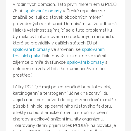
v rodinných domcích. Tato první měření emisí PCDD
/F při
spalování
biomasy
v České republice se
značně odlišují od stovek obdobných měření
provedených v zahraničí. Domnívám se, že odborná
i laická veřejnost zajímající se o tuto problematiku
by měla být informována i o obdobných měřeních,
které se prováděly v dalších státech EU při
spalování
biomasy
ve srovnání se
spalováním
fosilních paliv
. Dále považuji za nutné seznámit
zájemce o míře dysfunkce
spalování
biomasy
s
ohledem na zdraví lidí a kontaminaci životního
prostředí.
Látky PCDD/F mají potencionálně hepatotoxický,
karcinogenní a teratogenní účinek na zdraví lidí.
Jejich nadlimitní přívod do organizmu člověka může
působit inhibici epidermálního růstového faktoru,
efekty na biochemické úrovni a srdeční a cévní
choroby a celkové snížení imunity organizmu.
Tolerovaný denní příjem látek PCDD/F na člověka je