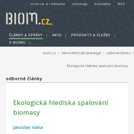
inzerce a reklama
sitemap
kontakty
RSS
ČLÁNKY A ZPRÁVY
|
AKCE
|
PRODUKTY A SLUŽBY
|
O BIOMU
|
biom.cz
›
obnovitelné zdroje energie
›
odborné články
›
Ekologická hlediska spalování biomasy
odborné články
Ekologická hlediska spalování
biomasy
Jaroslav Váňa