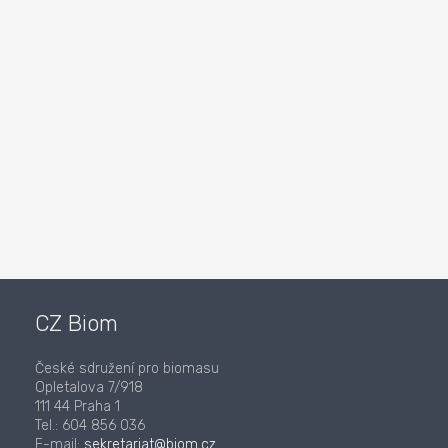
CZ Biom
České sdružení pro biomasu
Opletalova 7/918
111 44 Praha 1
Tel.: 604 856 036
E-mail:
sekretariat@biom.cz