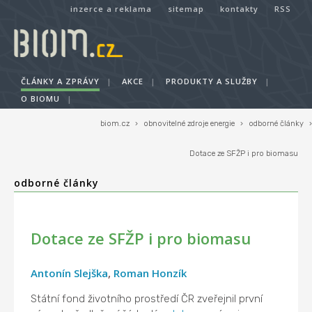
inzerce a reklama
sitemap
kontakty
RSS
ČLÁNKY A ZPRÁVY
|
AKCE
|
PRODUKTY A SLUŽBY
|
O BIOMU
|
biom.cz
›
obnovitelné zdroje energie
›
odborné články
›
Dotace ze SFŽP i pro biomasu
odborné články
Dotace ze SFŽP i pro biomasu
Antonín Slejška
,
Roman Honzík
Státní fond životního prostředí ČR zveřejnil první