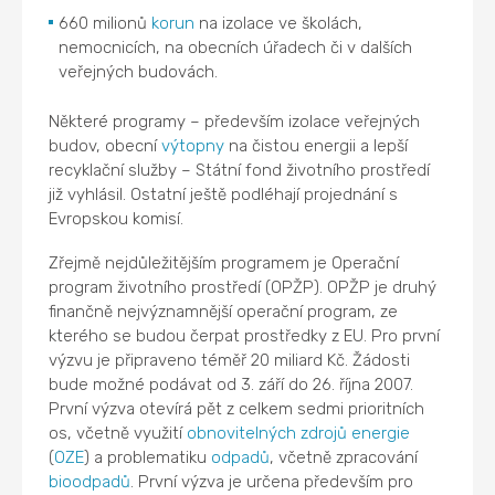
660 milionů
korun
na izolace ve školách,
nemocnicích, na obecních úřadech či v dalších
veřejných budovách.
Některé programy – především izolace veřejných
budov, obecní
výtopny
na čistou energii a lepší
recyklační služby – Státní fond životního prostředí
již vyhlásil. Ostatní ještě podléhají projednání s
Evropskou komisí.
Zřejmě nejdůležitějším programem je Operační
program životního prostředí (OPŽP). OPŽP je druhý
finančně nejvýznamnější operační program, ze
kterého se budou čerpat prostředky z EU. Pro první
výzvu je připraveno téměř 20 miliard Kč. Žádosti
bude možné podávat od 3. září do 26. října 2007.
První výzva otevírá pět z celkem sedmi prioritních
os, včetně využití
obnovitelných zdrojů energie
(
OZE
) a problematiku
odpadů
, včetně zpracování
bioodpadů
. První výzva je určena především pro