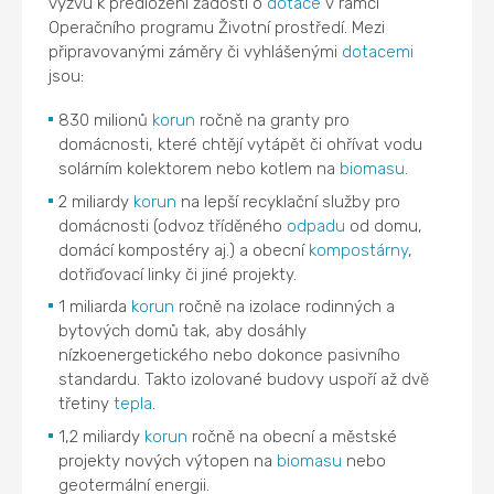
výzvu k předložení žádostí o
dotace
v rámci
Operačního programu Životní prostředí. Mezi
připravovanými záměry či vyhlášenými
dotacemi
jsou:
830 milionů
korun
ročně na granty pro
domácnosti, které chtějí vytápět či ohřívat vodu
solárním kolektorem nebo kotlem na
biomasu
.
2 miliardy
korun
na lepší recyklační služby pro
domácnosti (odvoz tříděného
odpadu
od domu,
domácí kompostéry aj.) a obecní
kompostárny
,
dotřiďovací linky či jiné projekty.
1 miliarda
korun
ročně na izolace rodinných a
bytových domů tak, aby dosáhly
nízkoenergetického nebo dokonce pasivního
standardu. Takto izolované budovy uspoří až dvě
třetiny
tepla
.
1,2 miliardy
korun
ročně na obecní a městské
projekty nových výtopen na
biomasu
nebo
geotermální energii.