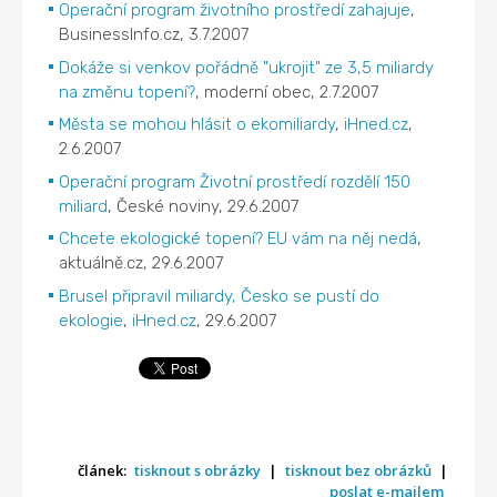
Operační program životního prostředí zahajuje
,
BusinessInfo.cz, 3.7.2007
Dokáže si venkov pořádně "ukrojit" ze 3,5 miliardy
na změnu topení?
, moderní obec, 2.7.2007
Města se mohou hlásit o ekomiliardy
,
iHned.cz
,
2.6.2007
Operační program Životní prostředí rozdělí 150
miliard
, České noviny, 29.6.2007
Chcete ekologické topení? EU vám na něj nedá
,
aktuálně.cz, 29.6.2007
Brusel připravil miliardy, Česko se pustí do
ekologie
,
iHned.cz
, 29.6.2007
článek:
tisknout s obrázky
|
tisknout bez obrázků
|
poslat e-mailem