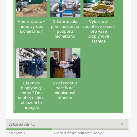
Modernizace -
Odstartovala
Vyberte si
nebo výroba
první aukce na
spolehlivé řešení
biometanu?
podporu
pro vaše
biometanu
bioplynové
stanice
Efektivní
Zkušenosti s
bioplynový
certifikací
motor? Bez
bioplynové
souhry oleje a
stanice
chlazení to
nepůjde
na Biomu
Biom a české odborné weby