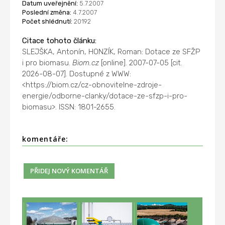
Datum uveřejnění:
5.7.2007
Poslední změna:
4.7.2007
Počet shlédnutí:
20192
Citace tohoto článku:
SLEJŠKA, Antonín, HONZÍK, Roman: Dotace ze SFŽP
i pro biomasu.
Biom.cz
[online]. 2007-07-05 [cit.
2026-08-07]. Dostupné z WWW:
<https://biom.cz/cz-obnovitelne-zdroje-
energie/odborne-clanky/dotace-ze-sfzp-i-pro-
biomasu>. ISSN: 1801-2655.
komentáře: