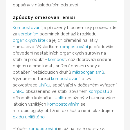
popsány v následujícím odstavci.
Způsoby omezování emisí
Kompostování
je přirozený biochemický proces, kde
za
aerobních
podmínek dochází k rozkladu
organických látek
a jejich přeměně na látky
humusové. Výsledkem
kompostování
je především
převedení nestabilních organických surovin na
stabilní produkt -
kompost
, což doprovází snížení
objemu a hmotnosti, snížení obsahu vody a
potlačení nežádoucích druhů
mikroorganismů
.
Významnou funkcí
kompostování
je tzv.
sekvestrace
uhlíku
, spočívající v dočasném vyřazení
uhlíku
obsaženého ve stabilizovaném
kompostu
z
přírodního koloběhu.
Uhlík
obsažený v humusových
látkách vzniklých
kompostováním
se
mikrobiologicky obtížně rozkládá a není tak zdrojem
oxidu uhličitého
.
Průběh
kompostování
je, až na malé odchylky,