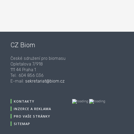
CZ Biom
České sdružení pro biomasu
Opletalova 7/918
111 44 Praha 1
Tel.: 604 856 036
E-mail:
sekretariat@biom.cz
KONTAKTY
INZERCE A REKLAMA
PRO VAŠE STRÁNKY
SITEMAP