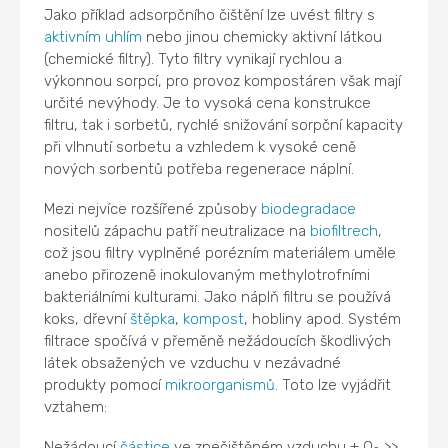
Jako příklad adsorpčního čištění lze uvést filtry s
aktivním uhlím
nebo jinou chemicky aktivní látkou
(chemické filtry). Tyto filtry vynikají rychlou a
výkonnou sorpcí, pro provoz kompostáren však mají
určité nevýhody. Je to vysoká cena konstrukce
filtru, tak i sorbetů, rychlé snižování sorpční kapacity
při vlhnutí sorbetu a vzhledem k vysoké ceně
nových sorbentů potřeba regenerace náplní.
Mezi nejvíce rozšířené způsoby
biodegradace
nositelů zápachu patří neutralizace na
biofiltrech
,
což jsou filtry vyplněné porézním materiálem uměle
anebo přirozeně inokulovaným methylotrofními
bakteriálními kulturami. Jako náplň filtru se používá
koks, dřevní
štěpka
,
kompost
, hobliny apod. Systém
filtrace spočívá v přeměně nežádoucích škodlivých
látek obsažených ve vzduchu v nezávadné
produkty pomocí
mikroorganismů
. Toto lze vyjádřit
vztahem:
Nežádoucí
částice
ve znečištěném vzduchu + O
>>