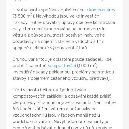
První varianta spočívá v opláštění celé
kompostárny
2
(3 500 m
). Nevýhodou jsou velké investiční
náklady, nutné stavební úpravy ocelové konstrukce
haly, která není dimenzována na normovou sílu
větru a z důvodu nutnosti odsávání haly, velké
požadavky na objem čištěného vzduchu a tím
spojené elektrické výkony ventilátorů.
Druhou variantou je opláštění pouze zakládek, kde
2
probíhá samotné
kompostování
(1 000 m
).
Investiční náklady poklesnou, problémy se statikou
stavby a objemem čištěného vzduchu přetrvávají.
Třetí varianta řeší zakrytí jednotlivých
kompostovacích zakládek a odsávání každé zvlášť
dle potřeby. Finančně přijatelná varianta. Není nutné
řešit boční zatížení větrem a požadavky na
vzduchotechniku jsou v řádech menší než u
předchozích variant. Nevýhodou této varianty je
nemožnost odsávat odpadní plyny při překopávce