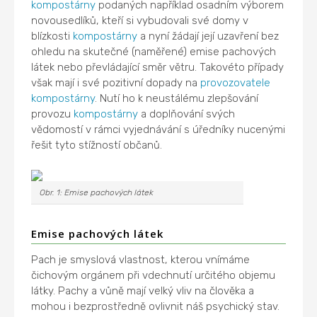
kompostárny
podaných například osadním výborem
novousedlíků, kteří si vybudovali své domy v
blízkosti
kompostárny
a nyní žádají její uzavření bez
ohledu na skutečné (naměřené) emise pachových
látek nebo převládající směr větru. Takovéto případy
však mají i své pozitivní dopady na
provozovatele
kompostárny
. Nutí ho k neustálému zlepšování
provozu
kompostárny
a doplňování svých
vědomostí v rámci vyjednávání s úředníky nucenými
řešit tyto stížností občanů.
Obr. 1: Emise pachových látek
Emise pachových látek
Pach je smyslová vlastnost, kterou vnímáme
čichovým orgánem při vdechnutí určitého objemu
látky. Pachy a vůně mají velký vliv na člověka a
mohou i bezprostředně ovlivnit náš psychický stav.