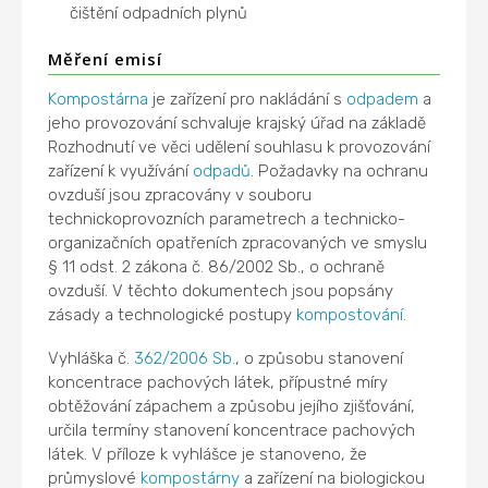
čištění odpadních plynů
Měření emisí
Kompostárna
je zařízení pro nakládání s
odpadem
a
jeho provozování schvaluje krajský úřad na základě
Rozhodnutí ve věci udělení souhlasu k provozování
zařízení k využívání
odpadů
. Požadavky na ochranu
ovzduší jsou zpracovány v souboru
technickoprovozních parametrech a technicko-
organizačních opatřeních zpracovaných ve smyslu
§ 11 odst. 2 zákona č. 86/2002 Sb., o ochraně
ovzduší. V těchto dokumentech jsou popsány
zásady a technologické postupy
kompostování
.
Vyhláška č.
362/2006 Sb.
, o způsobu stanovení
koncentrace pachových látek, přípustné míry
obtěžování zápachem a způsobu jejího zjišťování,
určila termíny stanovení koncentrace pachových
látek. V příloze k vyhlášce je stanoveno, že
průmyslové
kompostárny
a zařízení na biologickou