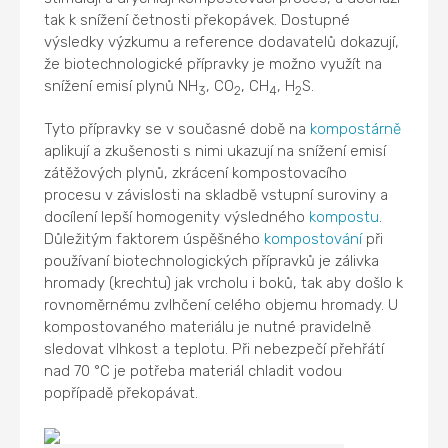
tak k snížení četnosti překopávek. Dostupné
výsledky výzkumu a reference dodavatelů dokazují,
že biotechnologické přípravky je možno využít na
snížení emisí plynů NH
, CO
, CH
, H
S.
3
2
4
2
Tyto přípravky se v současné době na
kompostárně
aplikují a zkušenosti s nimi ukazují na snížení emisí
zátěžových plynů, zkrácení kompostovacího
procesu v závislosti na skladbě vstupní suroviny a
docílení lepší homogenity výsledného
kompostu
.
Důležitým faktorem úspěšného
kompostování
při
používaní biotechnologických přípravků je zálivka
hromady (krechtu) jak vrcholu i boků, tak aby došlo k
rovnoměrnému zvlhčení celého objemu hromady. U
kompostovaného materiálu je nutné pravidelně
sledovat vlhkost a teplotu. Při nebezpečí přehřátí
nad 70 °C je potřeba materiál chladit vodou
popřípadě překopávat.