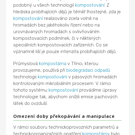
podobný u všech technologií
kompostování
. Z
hlediska probíhajících dějů je téměř lhostejné, zda je
kompostování
realizováno zcela volně na
hromadách bez jakéhokoliv řízení nebo na
urovnávaných hromadách s ovlivňováním
kompostovacích podmínek, či v některých
speciálních kompostovacích zařízeních. Co se
významně liší je pouze intenzita probíhajících dějů.
Průmyslová
kompostárna
v Třinci, kterou
provozujeme, používá při
biodegradaci
odpadů
technologii
kompostování
v pásových hromadách
kontrolovaným mikrobiálním procesem. V rámci
tohoto systému
kompostování
provádíme úpravy
technologie tak, abychom snížili emise pachových
látek do ovzduší.
Omezení doby překopávání a manipulace
V rámci souboru technickoprovozních parametrů a
technickoorganizačních opatření
kompostárny
bylo