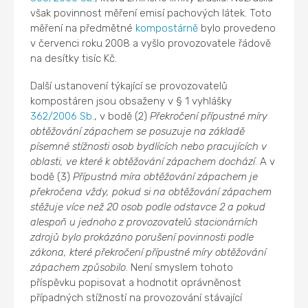
však povinnost měření emisí pachových látek. Toto
měření na předmětné
kompostárně
bylo provedeno
v červenci roku 2008 a vyšlo provozovatele řádově
na desítky tisíc Kč.
Další ustanovení týkající se provozovatelů
kompostáren jsou obsaženy v § 1 vyhlášky
362/2006 Sb.
, v bodě (2)
Překročení přípustné míry
obtěžování zápachem se posuzuje na základě
písemné stížnosti osob bydlících nebo pracujících v
oblasti, ve které k obtěžování zápachem dochází
. A v
bodě (3)
Přípustná míra obtěžování zápachem je
překročena vždy, pokud si na obtěžování zápachem
stěžuje více než 20 osob podle odstavce 2 a pokud
alespoň u jednoho z provozovatelů stacionárních
zdrojů bylo prokázáno porušení povinnosti podle
zákona, které překročení přípustné míry obtěžování
zápachem způsobilo
. Není smyslem tohoto
příspěvku popisovat a hodnotit oprávněnost
případných stížností na provozování stávající