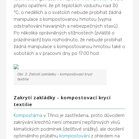
přijato opatření, že při teplotách vzduchu nad 30
°C, o nedělích a o svátcích nebude probíhat žádná
manipulace s kompostovanou hmotou (vyjma
odstraňování havarijních a nebezpečných stavů).
Po několika oprávněných stížnostech (zvláště o
prázdninách) bylo rozhodnuto, že nebude probíhat
žádná manipulace s kompostovanou hmotou také o
sobotách a v pracovní dny po 17:00 hod.
Obr. 2: Zakrytí zakládky - kompostovací krycí
textilie
Zakrytí zakládky - kompostovací krycí
textilie
Kompostárna
v Třinci je zastřešena, proto důvodem
zakrývání krechtů není omezení nepříznivých vlivů
klimatických podmínek (dešťové srážky), ale docílení
optimálního průběhu
kompostování
z ohledem na