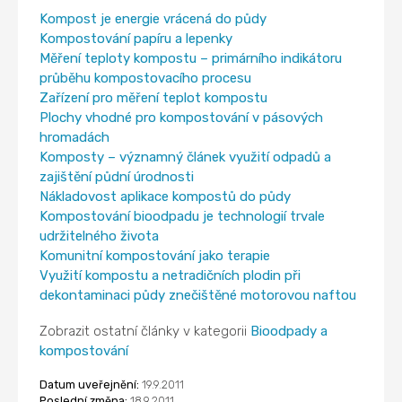
Kompost je energie vrácená do půdy
Kompostování papíru a lepenky
Měření teploty kompostu – primárního indikátoru
průběhu kompostovacího procesu
Zařízení pro měření teplot kompostu
Plochy vhodné pro kompostování v pásových
hromadách
Komposty – významný článek využití odpadů a
zajištění půdní úrodnosti
Nákladovost aplikace kompostů do půdy
Kompostování bioodpadu je technologií trvale
udržitelného života
Komunitní kompostování jako terapie
Využití kompostu a netradičních plodin při
dekontaminaci půdy znečištěné motorovou naftou
Zobrazit ostatní články v kategorii
Bioodpady a
kompostování
Datum uveřejnění:
19.9.2011
Poslední změna:
18.9.2011