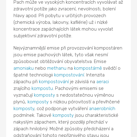
Pach může ve vysokých koncentracích vyvolávat až
zdravotní potíže jako zvracení, nevolnosti, bolení
hlavy apod. Při pobytu v určitých provozech
(chemická výroba, lakovny, kafilérie) už i nízké
koncentrace zapáchajících látek mohou vyvolat
subjektivní zdravotní potíže.
Nejvýznamnější emise při provozování kompostáren
jsou emise pachových látek, tyto však nesmí
způsobovat obtěžování obyvatelstva. Emise
amoniaku
nebo
methanu
na
kompostárně
svědčí o
špatné technologii
kompostování
. Intenzita
zápachu při
kompostování
je závislá na
aeraci
zrajícího
kompostu
. Pachovými emisemi se
vyznačují
komposty
s nedostatečnou výměnou
plynů,
komposty
s nízkou pórovitostí a převlhčené
komposty
, což podporuje vytváření
anaerobních
podmínek. Takové
komposty
jsou charakteristické
nakyslým zápachem, který později přechází v
zápach hnilobný. Možné způsoby předcházení a
odstraňování tohoto nepříznivého stavu jsou