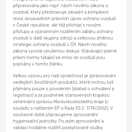
připravována jako např. návrh nového zákona o
ovzduší, který představuje zásadní a komplexní
revizi dosavadních právních úprav ochrany ovzduší
v České republice, ale též přichází s novými
přístupy a významným rozšířením záběru ochrany
ovzduší o další skupiny zdrojů a celkovou změnou
strategie ochrany ovzduší v ČR. Návrh nového
zákona vyvolal vzrušenou diskuzi. Stávávající platné
právní normy týkající se emisí do ovzduší jsou
popsány v tomto článku.
Velkou výzvou pro naší společnost je zpracovávání
vedlejších živočišných produktů, které mohou být
přijímány pouze s povolením (doklad o schválení a
registraci) a za podmínek stanovených Krajskou
veterinární správou Moravskoslezského kraje (v
souladu s nařízením EP a Rady ES č. 1774/2002). V
současné době připravujeme zprovoznění
hygienizační jednotky. Po jejím zprovoznění a
validaci hodláme rozšířit poskytované služby.