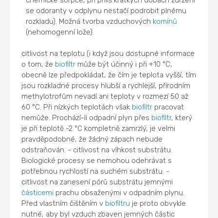
se odoranty v odplynu nestačí podrobit plnému
rozkladu). Možná tvorba vzduchových
komínů
(nehomogenní lože).
citlivost na teplotu (i když jsou dostupné informace
o tom, že
biofiltr
může být účinný i při +10 °C,
obecně lze předpokládat, že čím je teplota vyšší, tím
jsou rozkladné procesy hlubší a rychlejší, přírodním
methylotrofům nevadí ani teploty v rozmezí 50 až
60 °C. Při nízkých teplotách však
biofiltr
pracovat
nemůže. Prochází-li odpadní plyn přes
biofiltr
, který
je při teplotě -2 °C kompletně zamrzlý, je velmi
pravděpodobné, že žádný zápach nebude
odstraňován. - citlivost na vlhkost substrátu.
Biologické procesy se nemohou odehrávat s
potřebnou rychlostí na suchém substrátu. -
citlivost na zanesení pórů substrátu jemnými
částicemi
prachu obsaženými v odpadním plynu.
Před vlastním čištěním v
biofiltru
je proto obvykle
nutné, aby byl vzduch zbaven jemných částic