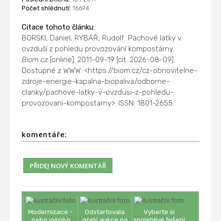
Počet shlédnutí:
16694
Citace tohoto článku:
BORSKI, Daniel, RYBÁŘ, Rudolf: Pachové látky v
ovzduší z pohledu provozování kompostárny.
Biom.cz
[online]. 2011-09-19 [cit. 2026-08-09].
Dostupné z WWW: <https://biom.cz/cz-obnovitelne-
zdroje-energie-kapalna-biopaliva/odborne-
clanky/pachove-latky-v-ovzdusi-z-pohledu-
provozovani-kompostarny>. ISSN: 1801-2655.
komentáře:
Modernizace -
Odstartovala
Vyberte si
nebo výroba
první aukce na
spolehlivé řešení