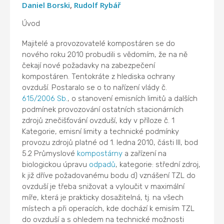
Daniel Borski
,
Rudolf Rybář
Úvod
Majitelé a provozovatelé kompostáren se do
nového roku 2010 probudili s vědomím, že na ně
čekají nové požadavky na zabezpečení
kompostáren. Tentokráte z hlediska ochrany
ovzduší. Postaralo se o to nařízení vlády č.
615/2006 Sb.
, o stanovení emisních limitů a dalších
podmínek provozování ostatních stacionárních
zdrojů znečišťování ovzduší, kdy v příloze č. 1
Kategorie, emisní limity a technické podmínky
provozu zdrojů platné od 1. ledna 2010, části III, bod
5.2 Průmyslové
kompostárny
a zařízení na
biologickou úpravu
odpadů
, kategorie: střední zdroj,
k již dříve požadovanému bodu d) vznášení TZL do
ovzduší je třeba snižovat a vyloučit v maximální
míře, která je prakticky dosažitelná, tj. na všech
místech a při operacích, kde dochází k emisím TZL
do ovzduší a s ohledem na technické možnosti