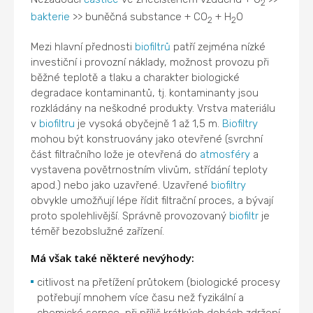
2
bakterie
>> buněčná substance + CO
+ H
O
2
2
Mezi hlavní přednosti
biofiltrů
patří zejména nízké
investiční i provozní náklady, možnost provozu při
běžné teplotě a tlaku a charakter biologické
degradace kontaminantů, tj. kontaminanty jsou
rozkládány na neškodné produkty. Vrstva materiálu
v
biofiltru
je vysoká obyčejně 1 až 1,5 m.
Biofiltry
mohou být konstruovány jako otevřené (svrchní
část filtračního lože je otevřená do
atmosféry
a
vystavena povětrnostním vlivům, střídání teploty
apod.) nebo jako uzavřené. Uzavřené
biofiltry
obvykle umožňují lépe řídit filtrační proces, a bývají
proto spolehlivější. Správně provozovaný
biofiltr
je
téměř bezobslužné zařízení.
Má však také některé nevýhody:
citlivost na přetížení průtokem (biologické procesy
potřebují mnohem více času než fyzikální a
chemické sorpce, při příliš krátkých dobách zdržení