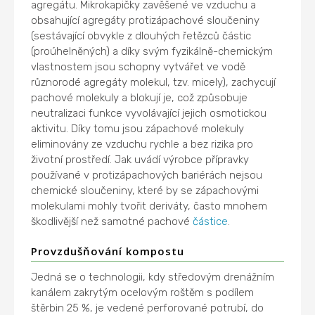
agregátu. Mikrokapičky zavěšené ve vzduchu a
obsahující agregáty protizápachové sloučeniny
(sestávající obvykle z dlouhých řetězců částic
(proúhelněných) a díky svým fyzikálně-chemickým
vlastnostem jsou schopny vytvářet ve vodě
různorodé agregáty molekul, tzv. micely), zachycují
pachové molekuly a blokují je, což způsobuje
neutralizaci funkce vyvolávající jejich osmotickou
aktivitu. Díky tomu jsou zápachové molekuly
eliminovány ze vzduchu rychle a bez rizika pro
životní prostředí. Jak uvádí výrobce přípravky
používané v protizápachových bariérách nejsou
chemické sloučeniny, které by se zápachovými
molekulami mohly tvořit deriváty, často mnohem
škodlivější než samotné pachové
částice
.
Provzdušňování kompostu
Jedná se o technologii, kdy středovým drenážním
kanálem zakrytým ocelovým roštěm s podílem
štěrbin 25 %, je vedené perforované potrubí, do