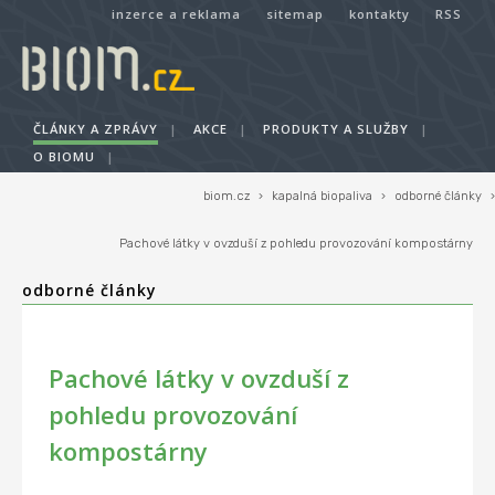
inzerce a reklama
sitemap
kontakty
RSS
ČLÁNKY A ZPRÁVY
|
AKCE
|
PRODUKTY A SLUŽBY
|
O BIOMU
|
biom.cz
›
kapalná biopaliva
›
odborné články
›
Pachové látky v ovzduší z pohledu provozování kompostárny
odborné články
Pachové látky v ovzduší z
pohledu provozování
kompostárny