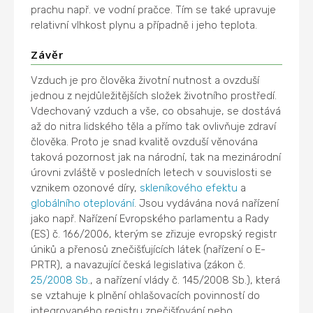
prachu např. ve vodní pračce. Tím se také upravuje
relativní vlhkost plynu a případně i jeho teplota.
Závěr
Vzduch je pro člověka životní nutnost a ovzduší
jednou z nejdůležitějších složek životního prostředí.
Vdechovaný vzduch a vše, co obsahuje, se dostává
až do nitra lidského těla a přímo tak ovlivňuje zdraví
člověka. Proto je snad kvalitě ovzduší věnována
taková pozornost jak na národní, tak na mezinárodní
úrovni zvláště v posledních letech v souvislosti se
vznikem ozonové díry,
skleníkového efektu
a
globálního oteplování
. Jsou vydávána nová nařízení
jako např. Nařízení Evropského parlamentu a Rady
(ES) č. 166/2006, kterým se zřizuje evropský registr
úniků a přenosů znečišťujících látek (nařízení o E-
PRTR), a navazující česká legislativa (zákon č.
25/2008 Sb.
, a nařízení vlády č. 145/2008 Sb.), která
se vztahuje k plnění ohlašovacích povinností do
integrovaného registru znečišťování nebo