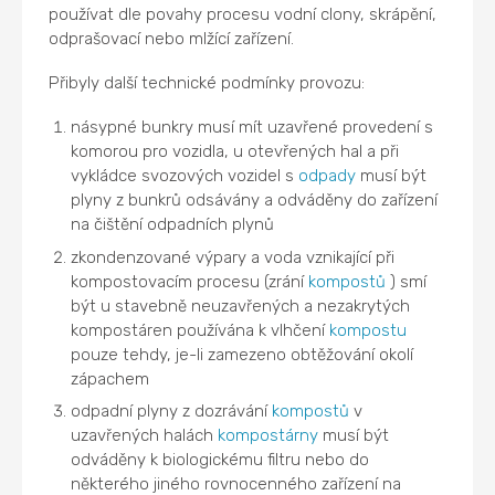
používat dle povahy procesu vodní clony, skrápění,
odprašovací nebo mlžící zařízení.
Přibyly další technické podmínky provozu:
násypné bunkry musí mít uzavřené provedení s
komorou pro vozidla, u otevřených hal a při
vykládce svozových vozidel s
odpady
musí být
plyny z bunkrů odsávány a odváděny do zařízení
na čištění odpadních plynů
zkondenzované výpary a voda vznikající při
kompostovacím procesu (zrání
kompostů
) smí
být u stavebně neuzavřených a nezakrytých
kompostáren používána k vlhčení
kompostu
pouze tehdy, je-li zamezeno obtěžování okolí
zápachem
odpadní plyny z dozrávání
kompostů
v
uzavřených halách
kompostárny
musí být
odváděny k biologickému filtru nebo do
některého jiného rovnocenného zařízení na