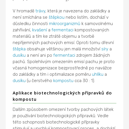
V hromadě
trávy
, která je navezena do zakládky a
není smíchána se
štěpkou
nebo listím, dochází v
důsledku činnosti
mikroorganizmů
k samovolnému
zahřívání,
kvašení
a
fermentaci
kompostovaných
materiálů a tím ke ztrátě objemu a tvorbě
nepříjemných pachových emisí. Oproti tomu dřevní
štěpka
obsahuje většinou jen malá množství
síry
a
dusíku
a není ani po
fermentaci
zdrojem žádných
pachů. Spolehlivým omezením emisí pachu je proto
včasná homogenizace bezprostředně po navážce
do zakládky a tím i optimalizace poměru
uhlíku
a
dusíku
(u čerstvého
kompostu
cca 30 : 1).
Aplikace biotechnologických přípravků do
kompostu
Dalším způsobem omezení tvorby pachových látek
je používání biotechnologických přípravků. Vedle
této schopnosti biotechnologické přípravky
stimulují a urychlují kompostovací proces, a dochází