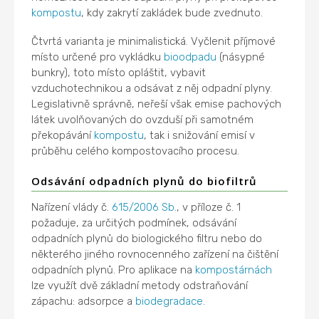
kompostu
, kdy zakrytí zakládek bude zvednuto.
Čtvrtá varianta je minimalistická. Vyčlenit příjmové
místo určené pro vykládku
bioodpadu
(násypné
bunkry), toto místo opláštit, vybavit
vzduchotechnikou a odsávat z něj odpadní plyny.
Legislativně správně, neřeší však emise pachových
látek uvolňovaných do ovzduší při samotném
překopávání
kompostu
, tak i snižování emisí v
průběhu celého kompostovacího procesu.
Odsávání odpadních plynů do biofiltrů
Nařízení vlády č.
615/2006 Sb.
, v příloze č. 1
požaduje, za určitých podmínek, odsávání
odpadních plynů do biologického filtru nebo do
některého jiného rovnocenného zařízení na čištění
odpadních plynů. Pro aplikace na
kompostárnách
lze využít dvě základní metody odstraňování
zápachu: adsorpce a
biodegradace
.