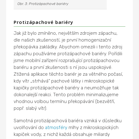
Obr. 3: Protizápachové bariéry
Protizápachové bariéry
Jak již bylo zmíněno, největším zdrojem zápachu,
dle našich zkušeností, je první homogenizační
překopávka zakládky. Abychom omezili i tento zdroj
zápachu používáme protizápachové bariéry. Pořídili
jsme mobilní zařízení rozprašující protizápachovou
bariéru a první zkušenosti s ní jsou uspokojivé.
Ztížená aplikace těchto bariér je za větného počasí,
kdy vítr „strhává“ pachové látky i mikroskopické
kapičky protizápachové bariéry a neumožňuje tak
dokonalejší reakci. Tento problém minimalizujeme
vhodnou volbou termínu překopávání (bezvětří,
popř. slabý vítr).
Samotná protizápachová bariéra vzniká v důsledku
uvolňování do
atmosféry
mlhy z mikroskopických
kapiček vody, z nichž každá obsahuje miliardy