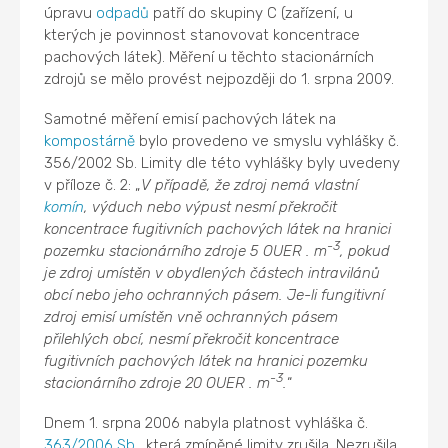
úpravu
odpadů
patří do skupiny C (zařízení, u
kterých je povinnost stanovovat koncentrace
pachových látek). Měření u těchto stacionárních
zdrojů se mělo provést nejpozději do 1. srpna 2009.
Samotné měření emisí pachových látek na
kompostárně
bylo provedeno ve smyslu vyhlášky č.
356/2002 Sb. Limity dle této vyhlášky byly uvedeny
v příloze č. 2: „
V případě, že zdroj nemá vlastní
komín
, výduch nebo výpust nesmí překročit
koncentrace fugitivních pachových látek na hranici
-3
pozemku stacionárního zdroje 5 OUER . m
, pokud
je zdroj umístěn v obydlených částech intravilánů
obcí nebo jeho ochranných pásem. Je-li fungitivní
zdroj emisí umístěn vně ochranných pásem
přilehlých obcí, nesmí překročit koncentrace
fugitivních pachových látek na hranici pozemku
-3
stacionárního zdroje 20 OUER . m
.
“
Dnem 1. srpna 2006 nabyla platnost vyhláška č.
363/2006 Sb.
, která zmíněné limity zrušila. Nezrušila