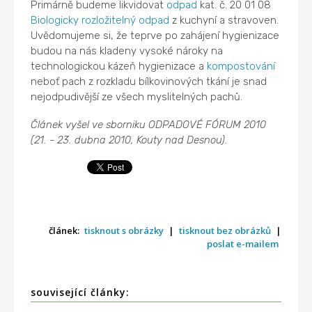
Primárně budeme likvidovat
odpad
kat. č. 20 01 08
Biologicky rozložitelný odpad
z kuchyní a stravoven.
Uvědomujeme si, že teprve po zahájení hygienizace
budou na nás kladeny vysoké nároky na
technologickou kázeň hygienizace a
kompostování
neboť pach z rozkladu bílkovinových tkání je snad
nejodpudivější ze všech myslitelných pachů.
Článek vyšel ve sborniku ODPADOVÉ FÓRUM 2010
(21. - 23. dubna 2010, Kouty nad Desnou).
článek:
tisknout s obrázky
|
tisknout bez obrázků
|
poslat e-mailem
související články: