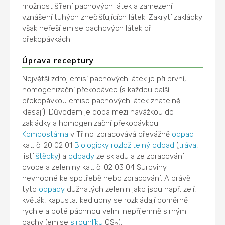
možnost šíření pachových látek a zamezení
vznášení tuhých znečišťujících látek. Zakrytí zakládky
však neřeší emise pachových látek při
překopávkách.
Úprava receptury
Největší zdroj emisí pachových látek je při první,
homogenizační překopávce (s každou další
překopávkou emise pachových látek znatelně
klesají). Důvodem je doba mezi navážkou do
zakládky a homogenizační překopávkou.
Kompostárna
v Třinci zpracovává převážně
odpad
kat. č. 20 02 01
Biologicky rozložitelný odpad
(
tráva
,
listí
štěpky
) a
odpady
ze skladu a ze zpracování
ovoce a zeleniny kat. č. 02 03 04 Suroviny
nevhodné ke spotřebě nebo zpracování. A právě
tyto
odpady
dužnatých zelenin jako jsou např. zelí,
květák, kapusta, kedlubny se rozkládají poměrně
rychle a poté páchnou velmi nepříjemně sirnými
pachy (emise
sirouhlíku
CS
).
2