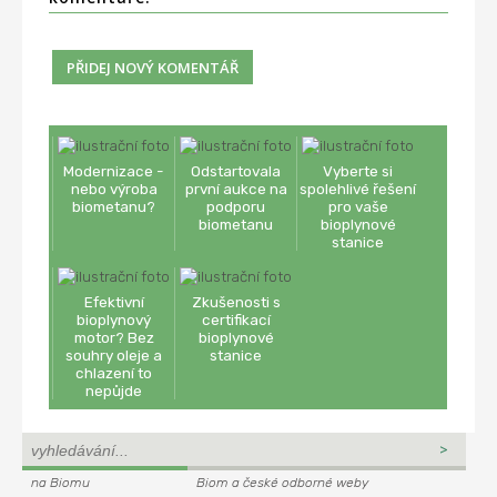
Modernizace -
Odstartovala
Vyberte si
nebo výroba
první aukce na
spolehlivé řešení
biometanu?
podporu
pro vaše
biometanu
bioplynové
stanice
Efektivní
Zkušenosti s
bioplynový
certifikací
motor? Bez
bioplynové
souhry oleje a
stanice
chlazení to
nepůjde
na Biomu
Biom a české odborné weby