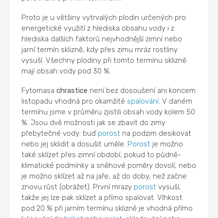
Proto je u většiny vytrvalých plodin určených pro
energetické využití z hlediska obsahu vody i z
hlediska dalších faktorů nejvhodnější zimní nebo
jarní termín sklizně, kdy přes zimu mráz rostliny
vysuší. Všechny plodiny při tomto termínu sklizně
mají obsah vody pod 30 %.
Fytomasa
chrastice
není bez dosoušení ani koncem
listopadu vhodná pro okamžité
spalování
. V daném
termínu jsme v průměru zjistili obsah vody kolem 50
%. Jsou dvě možnosti jak se zbavit do zimy
přebytečné vody: buď
porost
na podzim desikovat
nebo jej sklidit a dosušit uměle.
Porost
je možno
také sklízet přes zimní období, pokud to půdně-
klimatické podmínky a sněhové poměry dovolí, nebo
je možno sklízet až na jaře, až do doby, než začne
znovu růst (obrážet). První mrazy
porost
vysuší,
takže jej lze pak sklízet a přímo spalovat. Vlhkost
pod 20 % při jarním termínu sklizně je vhodná přímo