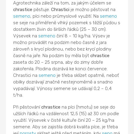
Agrotechnika záleží na tom, za jakým účelem se
chrastice
pěstuje.
Chrastici
je možno pěstovat na
semeno
, píci nebo průmyslové využití. Na
semeno
se seje na přiměřeně vlhký pozemek s těžší půdou s
dostatkem živin do širších řádků (25 – 30 cm).
Výsevek na
semeno
činí 8 – 10 kg/ha. Výsev je
možno provádět na podzim nebo časně z jara
zároveň s krycí plodinou, nebo bez krycí plodiny
časně na jaře. Na podzim by měla být
chrastice
zaseta do 20 – 25 srpna, aby do zimy dobře
zakořenila. Plodina dozrává ke konci července.
Chrastici na
semeno
je třeba sklízet opatrně, neboť
obilky dozrávají značně nestejnoměrně a snadno
vypadávají. Výnosy semene se udávají 0,2 – 0,4
t/ha.
Při pěstování
chrastice
na píci (hmotu) se seje do
užších řádků na vzdálenost 12,5 (15) až 30 cm podle
využití. Výsevek v čisté kultuře činí 20 – 25 kg/ha
semene. Aby se zajistila dobrá kvalita píce, je třeba
její
porosty
sklízet ještě před metáním, kdy
seno
má