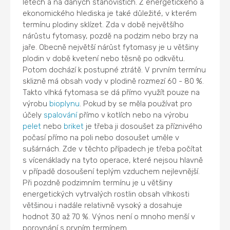
letech a na daných stanovištích. Z energetického a
ekonomického hlediska je také důležité, v kterém
termínu plodiny sklízet. Zda v době největšího
nárůstu fytomasy, pozdě na podzim nebo brzy na
jaře. Obecně největší nárůst fytomasy je u většiny
plodin v době kvetení nebo těsně po odkvětu.
Potom dochází k postupné ztrátě. V prvním termínu
sklizně má obsah vody v plodině rozmezí 60 - 80 %.
Takto vlhká fytomasa se dá přímo využít pouze na
výrobu
bioplynu
. Pokud by se měla používat pro
účely
spalování
přímo v kotlích nebo na výrobu
pelet
nebo
briket
je třeba ji dosoušet za příznivého
počasí přímo na poli nebo dosoušet uměle v
sušárnách. Zde v těchto případech je třeba počítat
s vícenáklady na tyto operace, které nejsou hlavně
v případě dosoušení teplým vzduchem nejlevnější.
Při pozdně podzimním termínu je u většiny
energetických vytrvalých rostlin obsah vlhkosti
většinou i nadále relativně vysoký a dosahuje
hodnot 30 až 70 %. Výnos není o mnoho menší v
porovnání s prvním termínem.