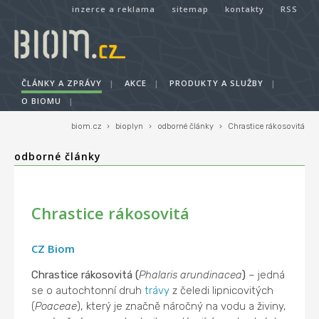
inzerce a reklama
sitemap
kontakty
RSS
ČLÁNKY A ZPRÁVY
|
AKCE
|
PRODUKTY A SLUŽBY
|
O BIOMU
|
biom.cz
›
bioplyn
›
odborné články
›
Chrastice rákosovitá
odborné články
Chrastice rákosovitá
CZ Biom
Chrastice rákosovitá (
Phalaris arundinacea
)
– jedná
se o autochtonní druh
trávy
z čeledi lipnicovitých
(
Poaceae
), který je značně náročný na vodu a živiny,