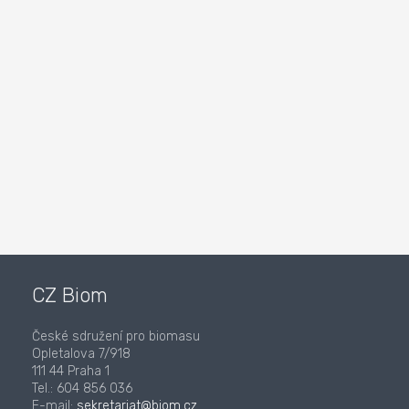
CZ Biom
České sdružení pro biomasu
Opletalova 7/918
111 44 Praha 1
Tel.: 604 856 036
E-mail:
sekretariat@biom.cz