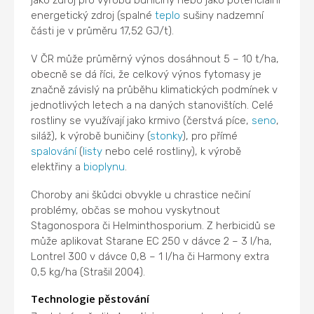
energetický zdroj (spalné
teplo
sušiny nadzemní
části je v průměru 17,52 GJ/t).
V ČR může průměrný výnos dosáhnout 5 – 10 t/ha,
obecně se dá říci, že celkový výnos fytomasy je
značně závislý na průběhu klimatických podmínek v
jednotlivých letech a na daných stanovištích. Celé
rostliny se využívají jako krmivo (čerstvá píce,
seno
,
siláž), k výrobě buničiny (
stonky
), pro přímé
spalování
(
listy
nebo celé rostliny), k výrobě
elektřiny a
bioplynu
.
Choroby ani škůdci obvykle u chrastice nečiní
problémy, občas se mohou vyskytnout
Stagonospora či Helminthosporium. Z herbicidů se
může aplikovat Starane EC 250 v dávce 2 – 3 l/ha,
Lontrel 300 v dávce 0,8 – 1 l/ha či Harmony extra
0,5 kg/ha (Strašil 2004).
Technologie pěstování