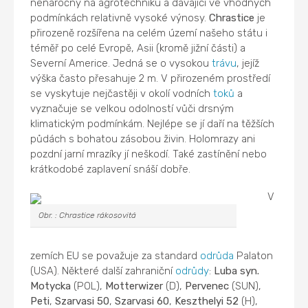
nenáročný na agrotechniku a dávající ve vhodných
podmínkách relativně vysoké výnosy.
Chrastice
je
přirozeně rozšířena na celém území našeho státu i
téměř po celé Evropě, Asii (kromě jižní části) a
Severní Americe. Jedná se o vysokou
trávu
, jejíž
výška často přesahuje 2 m. V přirozeném prostředí
se vyskytuje nejčastěji v okolí vodních
toků
a
vyznačuje se velkou odolností vůči drsným
klimatickým podmínkám. Nejlépe se jí daří na těžších
půdách s bohatou zásobou živin. Holomrazy ani
pozdní jarní mrazíky jí neškodí. Také zastínění nebo
krátkodobé zaplavení snáší dobře.
V
Obr. : Chrastice rákosovitá
zemích EU se považuje za standard
odrůda
Palaton
(USA). Některé další zahraniční
odrůdy
:
Luba syn.
Motycka
(POL),
Motterwizer
(D),
Pervenec
(SUN),
Peti
,
Szarvasi 50
,
Szarvasi 60
,
Keszthelyi 52
(H),