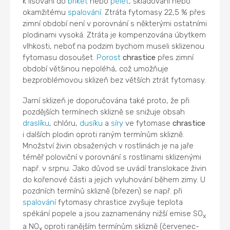
k lisování do
briket
nebo
pelet
, skladování nebo
okamžitému
spalování
. Ztráta fytomasy 22,5 % přes
zimní období není v porovnání s některými ostatními
plodinami vysoká. Ztráta je kompenzována úbytkem
vlhkosti, neboť na podzim bychom museli sklizenou
fytomasu dosoušet.
Porost
chrastice
přes zimní
období většinou nepoléhá, což umožňuje
bezproblémovou sklizeň bez větších ztrát fytomasy.
Jarní sklizeň je doporučována také proto, že při
pozdějších termínech sklizně se snižuje obsah
draslíku
, chlóru,
dusíku
a
síry
ve fytomase
chrastice
i dalších plodin oproti raným termínům sklizně.
Množství živin obsažených v rostlinách je na jaře
téměř poloviční v porovnání s rostlinami sklizenými
např. v srpnu. Jako důvod se uvádí translokace živin
do kořenové části a jejich vyluhování během zimy. U
pozdních termínů sklizně (březen) se např. při
spalování
fytomasy chrastice zvyšuje teplota
spékání popele a jsou zaznamenány nižší emise SO
x
a NO
oproti ranějším termínům sklizně (červenec-
x