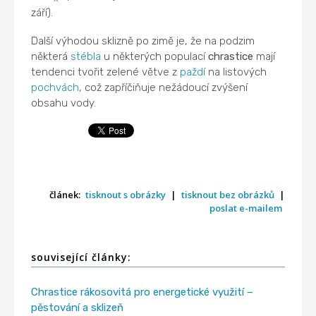
září).
Další výhodou sklizně po zimě je, že na podzim
některá
stébla
u některých populací
chrastice
mají
tendenci tvořit zelené větve z
paždí
na listových
pochvách
, což zapříčiňuje nežádoucí zvýšení
obsahu vody.
článek:
tisknout s obrázky
|
tisknout bez obrázků
|
poslat e-mailem
související články:
Chrastice rákosovitá pro energetické využití –
pěstování a sklizeň