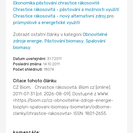
Ekonomika pěstování chrastice rákosovité
Chrastice rákosovitá - pěstování a možnosti využití
Chrastice rákosovitá - nový alternativní zdroj pro
průmyslové a energetické využití
Zobrazit ostatní články v kategorii
Obnovitelné
zdroje energie
,
Pěstování biomasy
,
Spalování
biomasy
Datum uveřejnění:
31.7.2011
Poslední změna:
14.10.2011
Počet shlédnutí:
18074
Citace tohoto článku:
CZ Biom, : Chrastice rákosovitá.
Biom.cz
[online].
2011-07-31 [cit. 2026-08-09]. Dostupné z WWW:
<https://biom.cz/cz-obnovitelne-zdroje-energie-
bioplyn-spalovani-biomasy-biometan/odborne-
clanky/chrastice-rakosovita>. ISSN: 1801-2655.
komentáře: