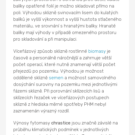
balíky opatřené folií je možno skladovat přímo na
poli. Výhodou sklizně svinovacím lisem do kulatých
balíků je vyšší výkonnost a vyšší hustota stlačeného
materiálu, ve srovnání s hranatými balíky. Hranaté
balíky mají výhody v případě omezeného prostoru
pro skladování a při manipulaci.
Vícefázový způsob sklizně rostlinné
biomasy
je
časově a personálně náročnější a zahrnuje větší
počet operací, které nutně znamenají větší počet
přejezdů po pozemku. Výhodou je možnost
oddělené sklizně
semen
a možnost samovolného
dosýchání suroviny na pozemku mezi jednotlivými
fázemi sklizně. Při porovnání sklízecích lisů a
sklízecích řezaček ve vícefázových postupech
sklizně z hlediska měrné spotřeby PHM nebyl
zaznamenán výrazný rozdíl.
Výnosy fytomasy
chrastice
jsou značně závislé na
průběhu klimatických podmínek v jednotlivých