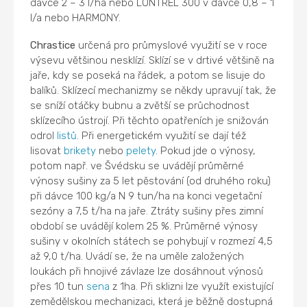
dávce 2 – 3 l/ha nebo LONTREL 300 v dávce 0,8 – 1
l/a nebo HARMONY.
Chrastice
určená pro průmyslové využití se v roce
výsevu většinou nesklízí. Sklízí se v drtivé většině na
jaře, kdy se poseká na řádek, a potom se lisuje do
balíků. Sklízecí mechanizmy se někdy upravují tak, že
se sníží otáčky bubnu a zvětší se průchodnost
sklízecího ústrojí. Při těchto opatřeních je snižován
odrol
listů
. Při energetickém využití se dají též
lisovat
brikety
nebo
pelety
. Pokud jde o výnosy,
potom např. ve Švédsku se uvádějí průměrné
výnosy sušiny za 5 let pěstování (od druhého roku)
při dávce 100 kg/a N 9 tun/ha na konci vegetační
sezóny a 7,5 t/ha na jaře. Ztráty sušiny přes zimní
období se uvádějí kolem 25 %. Průměrné výnosy
sušiny v okolních státech se pohybují v rozmezí 4,5
až 9,0 t/ha. Uvádí se, že na uměle založených
loukách při hnojivé závlaze lze dosáhnout výnosů
přes 10 tun
sena
z 1ha. Při sklizni lze využít existující
zemědělskou mechanizaci, která je běžně dostupná