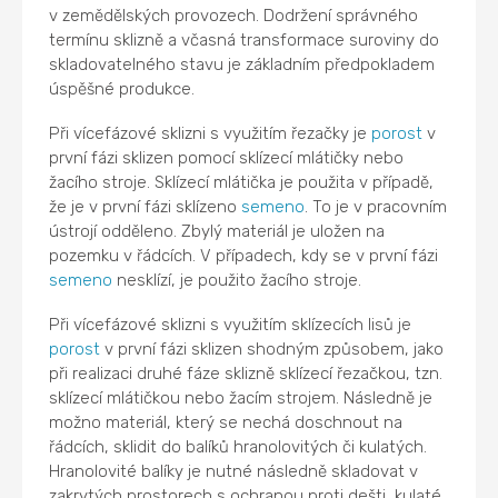
v zemědělských provozech. Dodržení správného
termínu sklizně a včasná transformace suroviny do
skladovatelného stavu je základním předpokladem
úspěšné produkce.
Při vícefázové sklizni s využitím řezačky je
porost
v
první fázi sklizen pomocí sklízecí mlátičky nebo
žacího stroje. Sklízecí mlátička je použita v případě,
že je v první fázi sklízeno
semeno
. To je v pracovním
ústrojí odděleno. Zbylý materiál je uložen na
pozemku v řádcích. V případech, kdy se v první fázi
semeno
nesklízí, je použito žacího stroje.
Při vícefázové sklizni s využitím sklízecích lisů je
porost
v první fázi sklizen shodným způsobem, jako
při realizaci druhé fáze sklizně sklízecí řezačkou, tzn.
sklízecí mlátičkou nebo žacím strojem. Následně je
možno materiál, který se nechá doschnout na
řádcích, sklidit do balíků hranolovitých či kulatých.
Hranolovité balíky je nutné následně skladovat v
zakrytých prostorech s ochranou proti dešti, kulaté