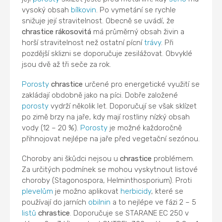
vysoký obsah
bílkovin
. Po vymetání se rychle
snižuje její stravitelnost. Obecně se uvádí, že
chrastice rákosovitá
má průměrný obsah živin a
horší stravitelnost než ostatní pícní
trávy
. Při
pozdější sklizni se doporučuje zesilážovat. Obvyklé
jsou dvě až tři seče za rok.
Porosty
chrastice
určené pro energetické využití se
zakládají obdobně jako na píci. Dobře založené
porosty
vydrží několik let. Doporučují se však sklízet
po zimě brzy na jaře, kdy mají rostliny nízký obsah
vody (12 – 20 %).
Porosty
je možné každoročně
přihnojovat nejlépe na jaře před vegetační sezónou.
Choroby ani škůdci nejsou u
chrastice
problémem.
Za určitých podmínek se mohou vyskytnout listové
choroby (Stagonospora, Helminthosporium). Proti
plevelům
je možno aplikovat
herbicidy
, které se
používají do jarních
obilnin
a to nejlépe ve fázi 2 – 5
listů
chrastice
. Doporučuje se STARANE EC 250 v