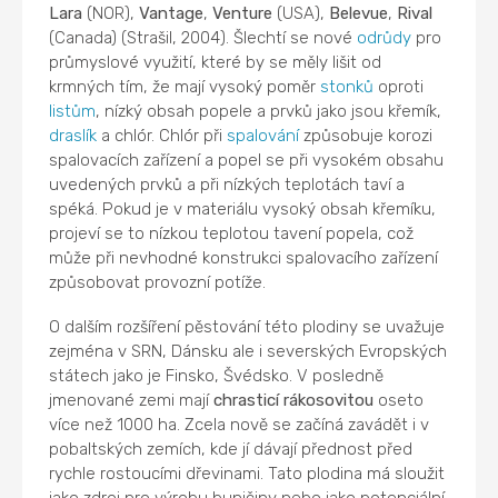
Lara
(NOR),
Vantage
,
Venture
(USA),
Belevue
,
Rival
(Canada) (Strašil, 2004). Šlechtí se nové
odrůdy
pro
průmyslové využití, které by se měly lišit od
krmných tím, že mají vysoký poměr
stonků
oproti
listům
, nízký obsah popele a prvků jako jsou křemík,
draslík
a chlór. Chlór při
spalování
způsobuje korozi
spalovacích zařízení a popel se při vysokém obsahu
uvedených prvků a při nízkých teplotách taví a
spéká. Pokud je v materiálu vysoký obsah křemíku,
projeví se to nízkou teplotou tavení popela, což
může při nevhodné konstrukci spalovacího zařízení
způsobovat provozní potíže.
O dalším rozšíření pěstování této plodiny se uvažuje
zejména v SRN, Dánsku ale i severských Evropských
státech jako je Finsko, Švédsko. V posledně
jmenované zemi mají
chrasticí rákosovitou
oseto
více než 1000 ha. Zcela nově se začíná zavádět i v
pobaltských zemích, kde jí dávají přednost před
rychle rostoucími dřevinami. Tato plodina má sloužit
jako zdroj pro výrobu buničiny nebo jako potenciální