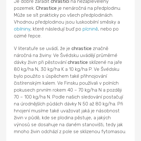
Je dobré zařadit
chrastici
na nezaplevelený
pozemek.
Chrastice
je nenáročná na předplodinu.
Může se sít prakticky po všech předplodinách.
Vhodnou předplodinou jsou luskoobilní směsky a
obilniny
, které následují buď po
pícnině
, nebo po
ozimé řepce.
V literatuře se uvádí, že je
chrastice
značně
náročná na živiny. Ve Švédsku uvádějí průměrné
dávky živin při pěstování
chrastice
sklízené na jaře
80 kg/ha N, 30 kg/ha K a 10 kg/ha P. Ve Švédsku
bylo použito s úspěchem také přihnojování
čistírenským kalem. Ve Finsku používali v polních
pokusech prvním rokem 40 – 70 kg/ha N a později
70 – 100 kg/ha N. Podle našich sledování postačují
na úrodnějších půdách dávky N 50 až 80 kg/ha. Při
hnojení musíme také uvažovat jaká je násobnost
živin v půdě, kde se plodina pěstuje, a jakých
výnosů se dosahuje na daném stanovišti, tedy jak
mnoho živin odchází z pole se sklizenou fytomasou.