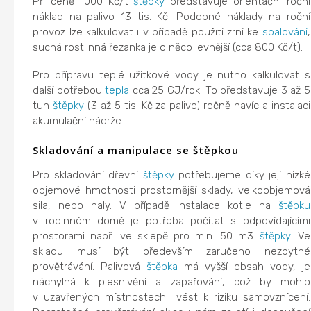
Při ceně 1000 Kč/t
štěpky
představuje orientační roční
náklad na palivo 13 tis. Kč. Podobné náklady na roční
provoz lze kalkulovat i v případě použití zrní ke
spalování
,
suchá rostlinná řezanka je o něco levnější (cca 800 Kč/t).
Pro přípravu teplé užitkové vody je nutno kalkulovat s
další potřebou
tepla
cca 25 GJ/rok. To představuje 3 až 5
tun
štěpky
(3 až 5 tis. Kč za palivo) ročně navíc a instalaci
akumulační nádrže.
Skladování a manipulace se štěpkou
Pro skladování dřevní
štěpky
potřebujeme díky její nízké
objemové hmotnosti prostornější sklady, velkoobjemová
sila, nebo haly. V případě instalace kotle na
štěpku
v rodinném domě je potřeba počítat s odpovídajícími
prostorami např. ve sklepě pro min. 50 m3
štěpky
. Ve
skladu musí být především zaručeno nezbytné
provětrávání. Palivová
štěpka
má vyšší obsah vody, je
náchylná k plesnivění a zapařování, což by mohlo
v uzavřených místnostech vést k riziku samovznícení.