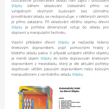
Dostatečné provětrávání skladu nám zajistí i dosoušení
štěpky
během skladování. Uskladnění přímo ve
vytápěných obytných budovách bez účinného
provětrávání skladu se nedoporučuje, v některých zemích
je přímo zakázáno. Při skladování většího objemu dřevní
štěpky
je potřeba dimenzovat vstup do skladu pro
dopravní a manipulační techniku.
Vlastní přikládání dřevní
štěpky
je nejčastěji řešeno
šnekovým dopravníkem, popř. pomocnými hrably z
blízkého skladu paliva. V případě vytápění většího objektu
je menší objem
štěpky
do kotle dopravován šnekovým
dopravníkem z meziskladu, který je dle aktuální potřeby
doplňován větším pásovým dopravníkem nebo kolovým
manipulátorem z centrálního skladu
štěpky
.