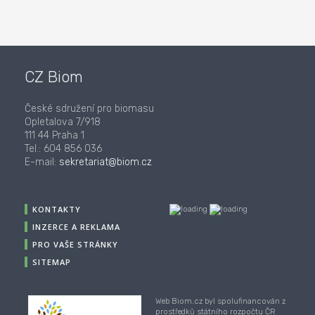
CZ Biom
České sdružení pro biomasu
Opletalova 7/918
111 44 Praha 1
Tel.: 604 856 036
E-mail:
sekretariat@biom.cz
KONTAKTY
INZERCE A REKLAMA
PRO VAŠE STRÁNKY
SITEMAP
Web Biom.cz byl spolufinancován z
prostředků státního rozpočtu ČR