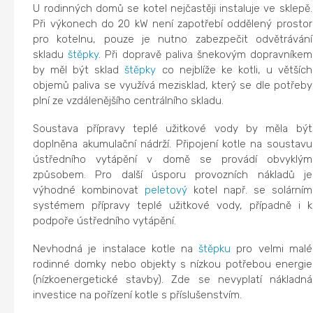
U rodinných domů se kotel nejčastěji instaluje ve sklepě.
Při výkonech do 20 kW není zapotřebí oddělený prostor
pro kotelnu, pouze je nutno zabezpečit odvětrávání
skladu
štěpky
. Při dopravě paliva šnekovým dopravníkem
by měl být sklad
štěpky
co nejblíže ke kotli, u větších
objemů paliva se využívá mezisklad, který se dle potřeby
plní ze vzdálenějšího centrálního skladu.
Soustava přípravy teplé užitkové vody by měla být
doplněna akumulační nádrží. Připojení kotle na soustavu
ústředního vytápění v domě se provádí obvyklým
způsobem. Pro další úsporu provozních nákladů je
výhodné kombinovat
peletový
kotel např. se solárním
systémem přípravy teplé užitkové vody, případně i k
podpoře ústředního vytápění.
Nevhodná je instalace kotle na
štěpku
pro velmi malé
rodinné domky nebo objekty s nízkou potřebou energie
(nízkoenergetické stavby). Zde se nevyplatí nákladná
investice na pořízení kotle s příslušenstvím.