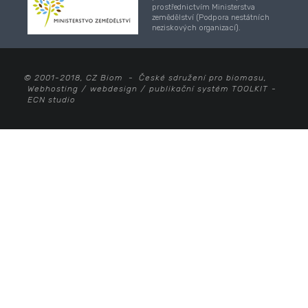
prostřednictvím Ministerstva
zemědělství (Podpora nestátních
neziskových organizací).
© 2001-2018, CZ Biom - České sdružení pro biomasu,
Webhosting
/
webdesign
/
publikační systém TOOLKIT
-
ECN studio