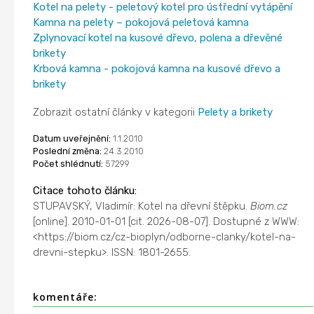
Kotel na pelety - peletový kotel pro ústřední vytápění
Kamna na pelety – pokojová peletová kamna
Zplynovací kotel na kusové dřevo, polena a dřevěné
brikety
Krbová kamna - pokojová kamna na kusové dřevo a
brikety
Zobrazit ostatní články v kategorii
Pelety a brikety
Datum uveřejnění:
1.1.2010
Poslední změna:
24.3.2010
Počet shlédnutí:
57299
Citace tohoto článku:
STUPAVSKÝ, Vladimír: Kotel na dřevní štěpku.
Biom.cz
[online]. 2010-01-01 [cit. 2026-08-07]. Dostupné z WWW:
<https://biom.cz/cz-bioplyn/odborne-clanky/kotel-na-
drevni-stepku>. ISSN: 1801-2655.
komentáře: