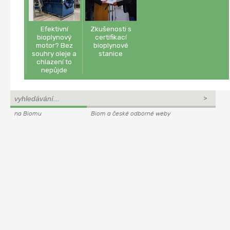
Efektivní
Zkušenosti s
bioplynový
certifikací
motor? Bez
bioplynové
souhry oleje a
stanice
chlazení to
nepůjde
na Biomu
Biom a české odborné weby