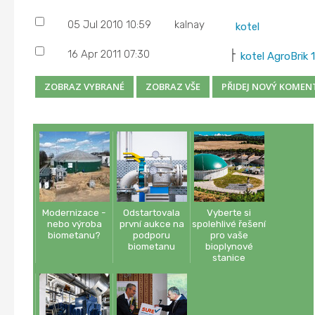
05 Jul 2010 10:59
kalnay
kotel
16 Apr 2011 07:30
kotel AgroBrik 
Modernizace -
Odstartovala
Vyberte si
nebo výroba
první aukce na
spolehlivé řešení
biometanu?
podporu
pro vaše
biometanu
bioplynové
stanice