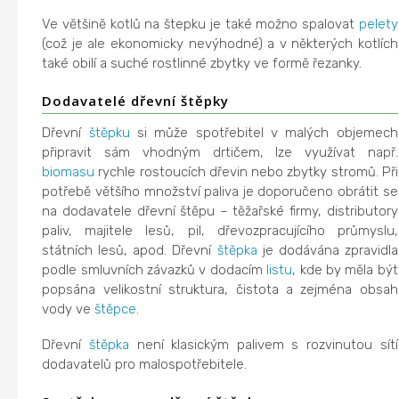
Ve většině kotlů na štepku je také možno spalovat
pelety
(což je ale ekonomicky nevýhodné) a v některých kotlích
také obilí a suché rostlinné zbytky ve formě řezanky.
Dodavatelé dřevní štěpky
Dřevní
štěpku
si může spotřebitel v malých objemech
připravit sám vhodným drtičem, lze využívat např.
biomasu
rychle rostoucích dřevin nebo zbytky stromů. Při
potřebě většího množství paliva je doporučeno obrátit se
na dodavatele dřevní štěpu – těžařské firmy, distributory
paliv, majitele lesů, pil, dřevozpracujícího průmyslu,
státních lesů, apod. Dřevní
štěpka
je dodávána zpravidla
podle smluvních závazků v dodacím
listu
, kde by měla být
popsána velikostní struktura, čistota a zejména obsah
vody ve
štěpce
.
Dřevní
štěpka
není klasickým palivem s rozvinutou sítí
dodavatelů pro malospotřebitele.