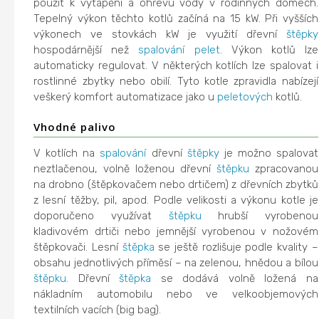
použít k vytápění a ohřevu vody v rodinných domech.
Tepelný výkon těchto kotlů začíná na 15 kW. Při vyšších
výkonech ve stovkách kW je využití dřevní
štěpky
hospodárnější než
spalování
pelet
. Výkon kotlů lze
automaticky regulovat. V některých kotlích lze spalovat i
rostlinné zbytky nebo obilí. Tyto kotle zpravidla nabízejí
veškerý komfort automatizace jako u
peletových
kotlů.
Vhodné palivo
V kotlích na
spalování
dřevní
štěpky
je možno spalovat
neztlačenou, volně loženou dřevní
štěpku
zpracovanou
na drobno (štěpkovačem nebo drtičem) z dřevních zbytků
z lesní těžby, pil, apod. Podle velikosti a výkonu kotle je
doporučeno využívat
štěpku
hrubší vyrobenou
kladivovém drtiči nebo jemnější vyrobenou v nožovém
štěpkovači. Lesní
štěpka
se ještě rozlišuje podle kvality –
obsahu jednotlivých příměsí – na zelenou, hnědou a bílou
štěpku
. Dřevní
štěpka
se dodává volně ložená na
nákladním automobilu nebo ve velkoobjemových
textilních vacích (big bag).