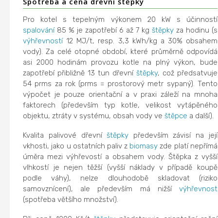
Spotřeba a cena dřevní štěpky
Pro kotel s tepelným výkonem 20 kW s účinností
spalování
85 % je zapotřebí 6 až 7 kg
štěpky
za hodinu (s
výhřevností
12 MJ/t, resp. 3,3 kWh/kg a 30% obsahem
vody). Za celé otopné období, které průměrně odpovídá
asi 2000 hodinám provozu kotle na plný výkon, bude
zapotřebí přibližně 13 tun dřevní
štěpky
, což předsatvuje
54 prms za rok (prms = prostorový metr sypaný). Tento
výpočet je pouze orientační a v praxi záleží na mnoha
faktorech (především typ kotle, velikost vytápěného
objektu, ztráty v systému, obsah vody ve
štěpce
a další).
Kvalita palivové dřevní
štěpky
především závisí na její
vkhosti, jako u ostatních paliv z
biomasy
zde platí nepřímá
úměra mezi výhřevostí a obsahem vody. Štěpka z vyšší
vlhkostí je nejen těžší (vyšší náklady v případě koupě
podle váhy), nelze dlouhodobě skladovat (riziko
samovznícení), ale především má nižší
výhřevnost
(spotřeba většího množství).