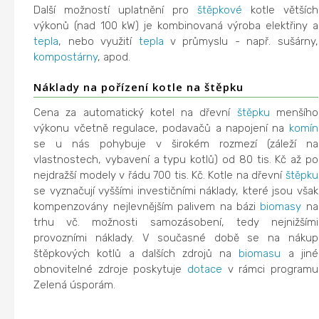
Další možností uplatnění pro
štěpkové
kotle větších
výkonů (nad 100 kW) je kombinovaná výroba elektřiny a
tepla
, nebo využití
tepla
v průmyslu - např. sušárny,
kompostárny
, apod.
Náklady na pořízení kotle na štěpku
Cena za automatický kotel na dřevní
štěpku
menšího
výkonu včetně regulace, podavačů a napojení na
komín
se u nás pohybuje v širokém rozmezí (záleží na
vlastnostech, vybavení a typu kotlů) od 80 tis. Kč až po
nejdražší modely v řádu 700 tis. Kč. Kotle na dřevní
štěpku
se vyznačují vyššími investičními náklady, které jsou však
kompenzovány nejlevnějším palivem na bázi
biomasy
na
trhu vč. možnosti samozásobení, tedy nejnižšími
provozními náklady. V současné době se na nákup
štěpkových kotlů a dalších zdrojů na
biomasu
a jiné
obnovitelné zdroje poskytuje
dotace
v rámci programu
Zelená úsporám.