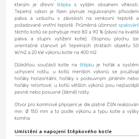
kterým je dřevní
štěpka
s vyšším obsahem vlhkosti.
Tepelný výkon je řízen plynule regulovaným přívodem
paliva a vzduchu v závislosti na venkovní teplotě a
požadované vnitřní teplotě. Průměrná účinnost
spalování
těchto kotlů se pohybuje mezi 80 a 90 % (závisí na kvalitě
paliva a stupni vytížení kotle). Otopnou plochu lze
orientačně stanovit při tepelných ztrátách objektu 50
W/m2 a 20 kW výkonu kotle na 400 m2.
Důležitou součástí kotle na
štěpku
je hořák a systém
uchycení roštu, u kotlů menších výkonů se používají
hořáky horizontální, hořáky s podsuvným plněním nebo
hořáky retortové, u kotlů větších výkonů jsou nejčastější
pevné nebo posuvné (šikmé) rošty.
Otvor pro komínové připojení je dle platné ČSN realizován
min. Ø 150 mm a to podle výkonu a typu kotle a výšky
komína.
Umístění a napojení štěpkového kotle