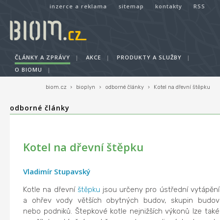
inzerce a reklama
sitemap
kontakty
RSS
ČLÁNKY A ZPRÁVY
|
AKCE
|
PRODUKTY A SLUŽBY
|
O BIOMU
|
biom.cz
›
bioplyn
›
odborné články
›
Kotel na dřevní štěpku
odborné články
Kotel na dřevní štěpku
Vladimír Stupavský
Kotle na dřevní
štěpku
jsou určeny pro ústřední vytápění
a ohřev vody větších obytných budov, skupin budov
nebo podniků. Štepkové kotle nejnižších výkonů lze také