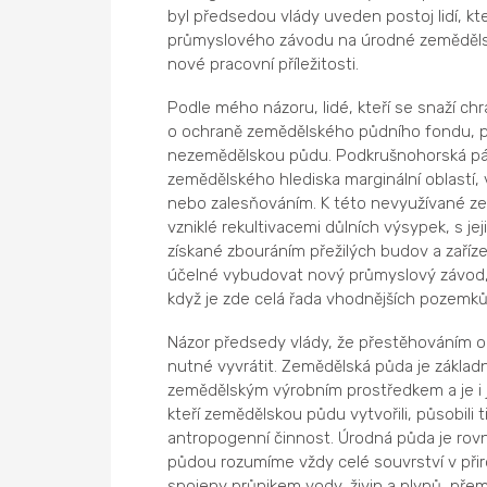
byl předsedou vlády uveden postoj lidí, kt
průmyslového závodu na úrodné zemědělsk
nové pracovní příležitosti.
Podle mého názoru, lidé, kteří se snaží ch
o ochraně zemědělského půdního fondu, p
nezemědělskou půdu. Podkrušnohorská pán
zemědělského hlediska marginální oblastí,
nebo zalesňováním. K této nevyužívané ze
vzniklé rekultivacemi důlních výsypek, s je
získané zbouráním přežilých budov a zaříz
účelné vybudovat nový průmyslový závod,
když je zde celá řada vhodnějších pozemků
Názor předsedy vlády, že přestěhováním o
nutné vyvrátit. Zemědělská půda je základ
zemědělským výrobním prostředkem a je i je
kteří zemědělskou půdu vytvořili, působili ti
antropogenní činnost. Úrodná půda je rovn
půdou rozumíme vždy celé souvrství v přir
spojeny průnikem vody, živin a plynů, přemí