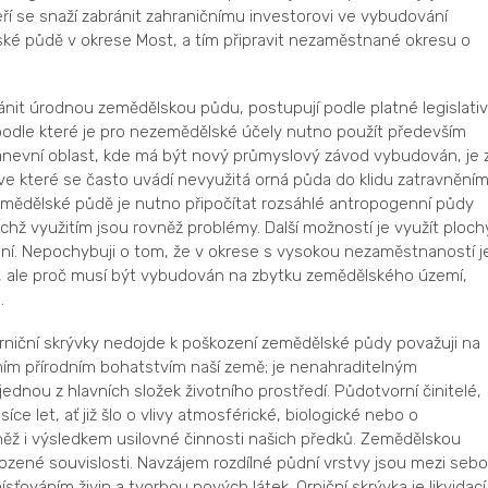
eří se snaží zabránit zahraničnímu investorovi ve vybudování
é půdě v okrese Most, a tím připravit nezaměstnané okresu o
ránit úrodnou zemědělskou půdu, postupují podle platné legislati
odle které je pro nezemědělské účely nutno použít především
evní oblast, kde má být nový průmyslový závod vybudován, je 
 ve které se často uvádí nevyužitá orná půda do klidu zatravnění
mědělské půdě je nutno připočítat rozsáhlé antropogenní půdy
jichž využitím jsou rovněž problémy. Další možností je využít ploch
ení. Nepochybuji o tom, že v okrese s vysokou nezaměstnaností j
 ale proč musí být vybudován na zbytku zemědělského území,
.
rniční skrývky nedojde k poškození zemědělské půdy považuji na
ním přírodním bohatstvím naší země; je nenahraditelným
dnou z hlavních složek životního prostředí. Půdotvorní činitelé,
síce let, ať již šlo o vlivy atmosférické, biologické nebo o
ěž i výsledkem usilovné činnosti našich předků. Zemědělskou
ozené souvislosti. Navzájem rozdílné půdní vrstvy jsou mezi seb
sťováním živin a tvorbou nových látek. Orniční skrývka je likvidací