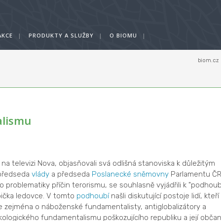
AKCE
|
PRODUKTY A SLUŽBY
|
O BIOMU
|
biom.cz
alismu
a televizi Nova, objasňovali svá odlišná stanoviska k důležitým
 předseda
vlády
a předseda
Poslanecké sněmovny
Parlamentu ČR
problematiky příčin terorismu, se souhlasně vyjádřili k "podhoub
 špička ledovce. V tomto
podhoubí
našli diskutující postoje lidí, kteří
de zejména o náboženské fundamentalisty, antiglobalizátory a
ekologického fundamentalismu poškozujícího republiku a její obča