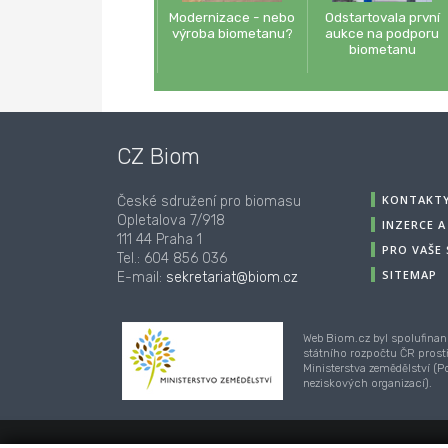
Modernizace - nebo
Odstartovala první
výroba biometanu?
aukce na podporu
biometanu
CZ Biom
KONTAKT
České sdružení pro biomasu
Opletalova 7/918
INZERCE 
111 44 Praha 1
PRO VAŠE
Tel.: 604 856 036
SITEMAP
E-mail:
sekretariat@biom.cz
Web Biom.cz byl spolufinan
státního rozpočtu ČR prost
Ministerstva zemědělství (
neziskových organizací).