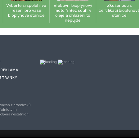
Vyberte si spolehlivé
Efektivní bioplynový
Zkušenosti s
řešení pro vaše
motor? Bez souhry
certifikací bioplynov
bioplynové stanice
oleje a chlazení to
stanice
nepůjde
Y
A REKLAMA
 STRÁNKY
cován z prostředků
řednictvím
Podpora nestátních