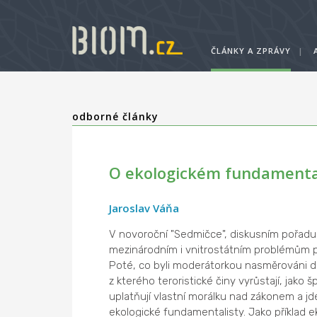
ČLÁNKY A ZPRÁVY
|
odborné články
O ekologickém fundament
Jaroslav Váňa
V novoroční "Sedmičce", diskusním pořadu n
mezinárodním i vnitrostátním problémům
Poté, co byli moderátorkou nasměrováni do 
z kterého teroristické činy vyrůstají, jako
uplatňují vlastní morálku nad zákonem a j
ekologické fundamentalisty. Jako příklad 