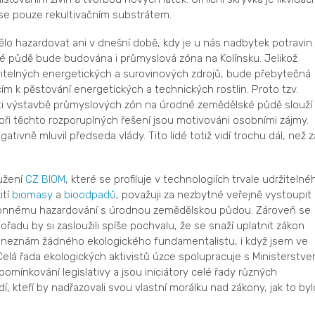
se pouze rekultivačním substrátem.
 hazardovat ani v dnešní době, kdy je u nás nadbytek potravin.
né půdě bude budována i průmyslová zóna na Kolínsku. Jelikož
telných energetických a surovinových zdrojů, bude přebytečná
 k pěstování energetických a technických rostlin. Proto tzv.
oti výstavbě průmyslových zón na úrodné zemědělské půdě slouží
átoři těchto rozporuplných řešení jsou motivováni osobními zájmy.
tivně mluvil předseda vlády. Tito lidé totiž vidí trochu dál, než z
užení
CZ BIOM
, které se profiluje v technologiích trvale udržitelné
ití
biomasy
a
bioodpadů
, považuji za nezbytné veřejně vystoupit
konnému hazardování s úrodnou zemědělskou půdou. Zároveň se
řadu by si zasloužili spíše pochvalu, že se snaží uplatnit zákon
ě neznám žádného ekologického fundamentalistu, i když jsem ve
Celá řada ekologických aktivistů úzce spolupracuje s Ministerstv
pomínkování legislativy a jsou iniciátory celé řady různých
, kteří by nadřazovali svou vlastní morálku nad zákony, jak to byl