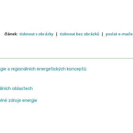
článek:
tisknout s obrázky
|
tisknout bez obrázků
|
poslat e-mail
ogie a regionálních energetických konceptů
álních oblastech
lné zdroje energie