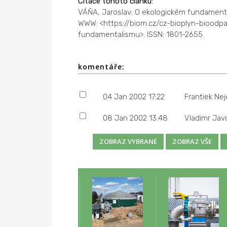
Citace tohoto článku:
VÁŇA, Jaroslav: O ekologickém fundament
WWW: <https://biom.cz/cz-bioplyn-biood
fundamentalismu>. ISSN: 1801-2655.
komentáře:
04 Jan 2002 17:22
Frantiek Ne
08 Jan 2002 13:48
Vladimr Jav