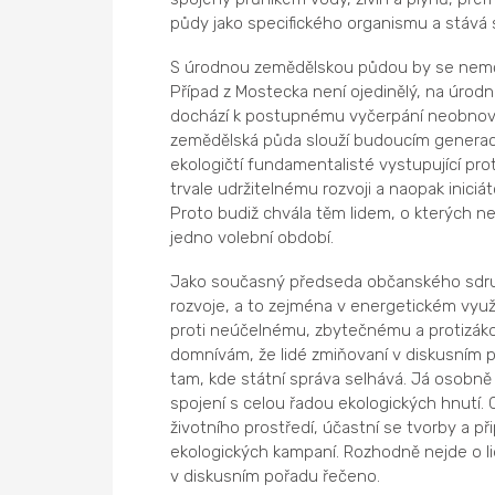
půdy jako specifického organismu a stává 
S úrodnou zemědělskou půdou by se nemělo
Případ z Mostecka není ojedinělý, na úrod
dochází k postupnému vyčerpání neobnovi
zemědělská půda slouží budoucím generacím
ekologičtí fundamentalisté vystupující pr
trvale udržitelnému rozvoji a naopak inici
Proto budiž chvála těm lidem, o kterých nega
jedno volební období.
Jako současný předseda občanského sdr
rozvoje, a to zejména v energetickém využ
proti neúčelnému, zbytečnému a protizá
domnívám, že lidé zmiňovaní v diskusním po
tam, kde státní správa selhává. Já osobn
spojení s celou řadou ekologických hnutí. 
životního prostředí, účastní se tvorby a při
ekologických kampaní. Rozhodně nejde o lidí
v diskusním pořadu řečeno.