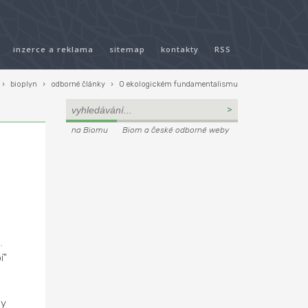
inzerce a reklama
sitemap
kontakty
RSS
›
bioplyn
›
odborné články
›
O ekologickém fundamentalismu
na Biomu
Biom a české odborné weby
.
í"
ny