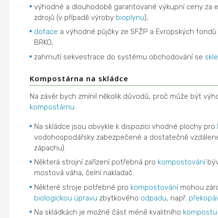
výhodné a dlouhodobě garantované výkupní ceny za el
zdrojů (v případě výroby
bioplynu
),
dotace
a výhodné půjčky ze SFŽP a Evropských fondů n
BRKO,
zahrnutí sekvestrace do systému obchodování se
skl
Kompostárna na skládce
Na závěr bych zmínil několik důvodů, proč může být výho
kompostárnu
:
Na skládce jsou obvykle k dispozici vhodné plochy pro
vodohospodářsky zabezpečené a dostatečně vzdálené o
zápachu).
Některá strojní zařízení potřebná pro
kompostování
býva
mostová váha, čelní nakladač.
Některé stroje potřebné pro
kompostování
mohou záro
biologickou úpravu
zbytkového
odpadu
, např.
překopá
Na skládkách je možné část méně kvalitního
kompostu