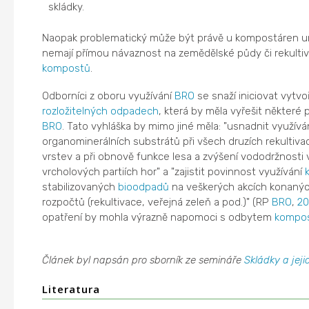
skládky.
Naopak problematický může být právě u kompostáren um
nemají přímou návaznost na zemědělské půdy či rekulti
kompostů
.
Odborníci z oboru využívání
BRO
se snaží iniciovat vytvo
rozložitelných odpadech
, která by měla vyřešit některé 
BRO
. Tato vyhláška by mimo jiné měla: "usnadnit využívá
organominerálních substrátů při všech druzích rekultiva
vrstev a při obnově funkce lesa a zvýšení vododržnosti
vrcholových partiích hor" a "zajistit povinnost využívání
stabilizovaných
bioodpadů
na veškerých akcích konanýc
rozpočtů (rekultivace, veřejná zeleň a pod.)" (RP
BRO
,
2
opatření by mohla výrazně napomoci s odbytem
kompo
Článek byl napsán pro sborník ze semináře
Skládky a jeji
Literatura