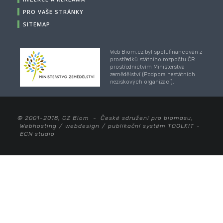
PRO VAŠE STRÁNKY
SITEMAP
Web Biom.cz byl spolufinancován z
prostředků státního rozpočtu ČR
prostřednictvím Ministerstva
zemědělství (Podpora nestátních
neziskových organizací).
© 2001-2018, CZ Biom - České sdružení pro biomasu,
Webhosting
/
webdesign
/
publikační systém TOOLKIT
-
ECN studio