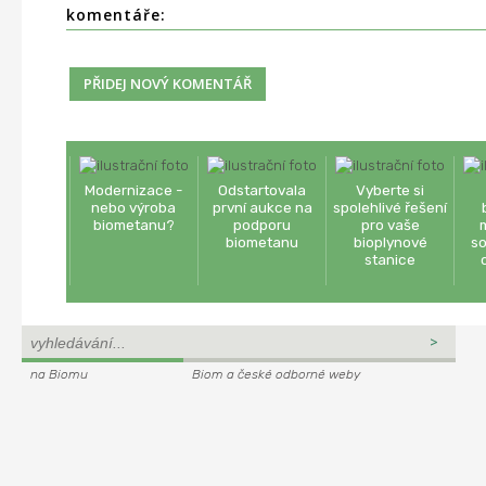
komentáře:
Modernizace -
Odstartovala
Vyberte si
nebo výroba
první aukce na
spolehlivé řešení
biometanu?
podporu
pro vaše
biometanu
bioplynové
so
stanice
na Biomu
Biom a české odborné weby