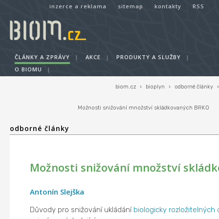
inzerce a reklama
sitemap
kontakty
RSS
ČLÁNKY A ZPRÁVY
|
AKCE
|
PRODUKTY A SLUŽBY
|
O BIOMU
|
biom.cz
›
bioplyn
›
odborné články
›
Možnosti snižování množství skládkovaných BRKO
odborné články
Možnosti snižování množství sklád
Antonín Slejška
Důvody pro snižování ukládání
biologicky rozložitelných