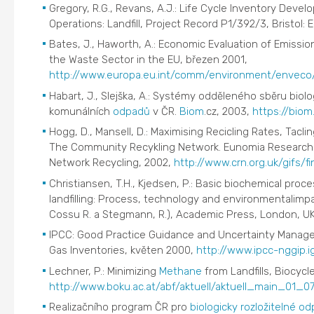
Gregory, R.G., Revans, A.J.: Life Cycle Inventory De
Operations: Landfill, Project Record P1/392/3, Bristol
Bates, J., Haworth, A.: Economic Evaluation of Emissi
the Waste Sector in the EU, březen 2001,
http://www.europa.eu.int/comm/environment/enveco/
Habart, J., Slejška, A.: Systémy odděleného sběru biolo
komunálních
odpadů
v ČR.
Biom
.cz, 2003,
https://biom
Hogg, D., Mansell, D.: Maximising Recicling Rates, Taclin
The Community Recykling Network. Eunomia Research 
Network Recycling, 2002,
http://www.crn.org.uk/gifs/fi
Christiansen, T.H., Kjedsen, P.: Basic biochemical process
landfilling: Process, technology and environmentalimpac
Cossu R. a Stegmann, R.), Academic Press, London, UK
IPCC: Good Practice Guidance and Uncertainty Manag
Gas Inventories, květen 2000,
http://www.ipcc-nggip.ig
Lechner, P.: Minimizing
Methane
from Landfills, Biocycl
http://www.boku.ac.at/abf/aktuell/aktuell_main_01_0
Realizačního program ČR pro
biologicky rozložitelné o