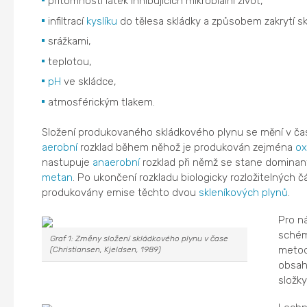
přítomností látek inhibujících mikrobiální život,
infiltrací
kyslíku
do tělesa skládky a způsobem zakrytí sk
srážkami,
teplotou,
pH
ve skládce,
atmosférickým tlakem.
Složení produkovaného skládkového plynu se mění v čas
aerobní
rozklad během něhož je produkován zejména
ox
nastupuje
anaerobní
rozklad při němž se stane dominan
metan
. Po ukončení rozkladu biologicky rozložitelných č
produkovány emise těchto dvou
skleníkových plynů
.
Pro n
sché
Graf 1: Změny složení skládkového plynu v čase
metod
(Christiansen, Kjeldsen, 1989)
obsahu
složky