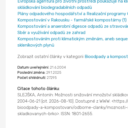
Evropská agentura pro životní prostředí poukazuje na kl
skládkování biodegradabilních odpadů
Plány odpadového hospodářství a Realizační programy
Kompostování v Rakousku - farmářské kompostárny (1)
Kompostování a anaerobní digesce odpadů ze stravování
Sběr a využívání odpadů ze zahrad
Kompostováním proti klimatickým změnám, aneb seque
skleníkových plynů
Zobrazit ostatní články v kategorii
Bioodpady a kompost
Datum uveřejnění:
21.6.2004
Poslední změna:
29.1.2025
Počet shlédnutí:
27295
Citace tohoto článku:
SLEJŠKA, Antonín: Možnosti snižování množství skládk
2004-06-21 [cit. 2026-08-10]. Dostupné z WWW: <https:/
bioodpady-a-kompostovani/odborne-clanky/moznosti-s
skladkovanych-brko>. ISSN: 1801-2655.