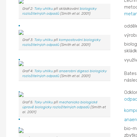
Lechn
metod
Graf 2:
Toky
uhlíku
při skládkování
biologicky
meta
rozložitelných odpadů
(Smith et al. 2001)
odděl
výro
Graf 3:
Toky
uhlíku
při
kompostování
biologicky
biolo
rozložitelných odpadů
(Smith et al. 2001)
sklád
využí
Graf 4:
Toky
uhlíku
při
anaerobní digesci
biologicky
Bates
rozložitelných odpadů
(Smith et al. 2001)
násled
Odklo
odpa
Graf 5:
Toky
uhlíku
při
mechanicko biologické
úpravě
biologicky rozložitelných odpadů
(Smith et
kompo
al. 2001)
anaer
bio-m
zbyt