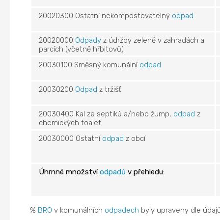
20020300 Ostatní nekompostovatelný
odpad
20020000
Odpady
z údržby zeleně v zahradách a
parcích (včetně hřbitovů)
20030100 Směsný komunální
odpad
20030200
Odpad
z tržišť
20030400 Kal ze septiků a/nebo žump,
odpad
z
chemických toalet
20030000 Ostatní
odpad
z obcí
Úhrnné množství
odpadů
v přehledu:
%
BRO
v komunálních
odpadech
byly upraveny dle údajů