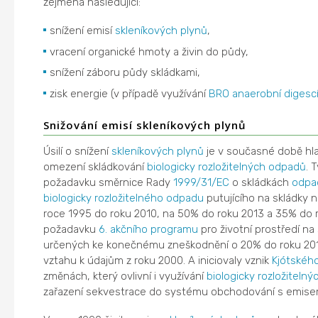
zejména následující:
snížení emisí
skleníkových plynů
,
vracení organické hmoty a živin do půdy,
snížení záboru půdy skládkami,
zisk energie (v případě využívání
BRO
anaerobní digesc
Snižování emisí skleníkových plynů
Úsilí o snížení
skleníkových plynů
je v současné době hla
omezení skládkování
biologicky rozložitelných odpadů
. 
požadavku směrnice Rady
1999/31/EC
o skládkách
odpa
biologicky rozložitelného odpadu
putujícího na skládky 
roce 1995 do roku 2010, na 50% do roku 2013 a 35% do r
požadavku
6. akčního programu
pro životní prostředí na
určených ke konečnému zneškodnění o 20% do roku 201
vztahu k údajům z roku 2000. A iniciovaly vznik
Kjótskéh
změnách, který ovlivní i využívání
biologicky rozložiteln
zařazení sekvestrace do systému obchodování s emis