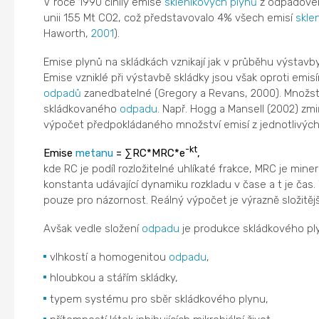
V roce 1990 činily emise
skleníkových plynů
z odpadovéh
unii 155 Mt CO2, což představovalo 4% všech emisí
skle
Haworth,
2001
).
Emise plynů na skládkách vznikají jak v průběhu výstavby
Emise vzniklé při výstavbě skládky jsou však oproti emi
odpadů
zanedbatelné (Gregory a Revans, 2000). Množství
skládkovaného
odpadu
. Např. Hogg a Mansell (2002) zmi
výpočet předpokládaného množství emisí z jednotlivýc
-kt
Emise
metanu
= ∑RC*MRC*e
,
kde RC je podíl rozložitelné uhlíkaté frakce, MRC je miner
konstanta udávající dynamiku rozkladu v čase a t je čas
pouze pro názornost. Reálný výpočet je výrazně složitějš
Avšak vedle složení
odpadu
je produkce skládkového ply
vlhkostí a homogenitou
odpadu
,
hloubkou a stářím skládky,
typem systému pro sběr skládkového plynu,