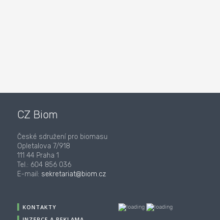
CZ Biom
České sdružení pro biomasu
Opletalova 7/918
111 44 Praha 1
Tel.: 604 856 036
E-mail:
sekretariat@biom.cz
KONTAKTY
INZERCE A REKLAMA