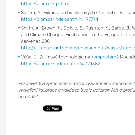
https://biom.cz/rp-bro/
Slejška, A.: Exkurze po bioplynových stanicích - 3 - La
https://biom.cz/index.shtml?x=97794
Smith, A., Brown, K., Ogilvie, S., Rushton, K., Bates, 
and Climate Change, Final report to the European Co
červenec 2001,
http://europa.eu.int/comm/environment/waste/studi
Váňa, J.: Zajímavá technologie na
kompostárně
Moosdo
https://biom.cz/index.shtml?x=174382
Příspěvek byl zpracován v rámci výzkumného záměru
MZ
vytváření kalibrace a validace trvale udržitelných a pro
na půdě."