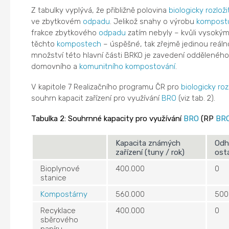
Z tabulky vyplývá, že přibližně polovina
biologicky rozlo
ve zbytkovém
odpadu
. Jelikož snahy o výrobu
kompost
frakce zbytkového
odpadu
zatím nebyly – kvůli vysok
těchto
kompostech
– úspěšné, tak zřejmě jedinou reáln
množství této hlavní části BRKO je zavedení oddělenéh
domovního a
komunitního kompostování
.
V kapitole 7 Realizačního programu ČR pro
biologicky ro
souhrn kapacit zařízení pro využívání
BRO
(viz tab. 2).
Tabulka 2: Souhrnné kapacity pro využívání
BRO
(RP
BR
Kapacita známých
Odh
zařízení (tuny / rok)
osta
Bioplynové
400.000
0
stanice
Kompostárny
560.000
500
Recyklace
400.000
0
sběrového