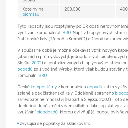
papíru
Kotelny na
200.000
400
biomasu
Tyto kapacity jsou rozptýleny po ČR dosti nerovnoměrn
využívání komunálních
BRO
. Např. z bioplynových stanic
čistírenské kaly (Třeboň a Kroměříž) a žádná nezpracová
V současné době je možné očekávat vznik nových kapa
(obecních i průmyslových), jednoduchých bioplynových s
Slejška
2002
) a centralizovaných bioplynových stanic pr
odpadů
ze živočišné výroby, které však budou stavěny ta
komunální
BRO
.
České
kompostárny
z komunálních
odpadů
zatím využív
zeleně a pak čistírenské kaly. Odděleně sbíraného
biood
zanedbatelné množství (Habart a Slejška, 2003). Toto 
dohledné době změní vlivem sílícího tlaku legislativy a z
využívání
bioodpadů
, kterou ovlivňují (či budou ovlivňova
zvyšující se poplatky za skládkování,