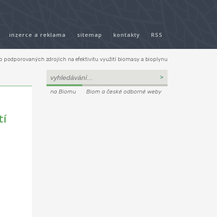
inzerce a reklama
sitemap
kontakty
RSS
podporovaných zdrojích na efektivitu využití biomasy a bioplynu
na Biomu
Biom a české odborné weby
tí