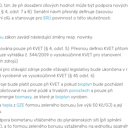
0, tzn. že při dosažení cílových hodnot může být podpora nových
z § 4, odst. 7 a 8). Senátní návrh přesněji definuje časovou
í cílů a stanovuje pro
ERÚ
povinnost o této skutečnosti
nu
zákon zavádí následující změny resp. novinky:
vána pouze při KVET (§ 4, odst. 5). Přesnou definici KVET přitom
pouze vyhláška č. 344/2009 o vysokoúčinné KVET pro stanovení
h zdrojů).
 pro stávající zdroje podle stávající legislativy bude ukončena v r.
ě vyrobené ve vysokoúčinné KVET (§ 45 odst. 6).
oje bude platit pouze při KVET a pokud
bioplyn
bude pocházet
 pěstované na orné půdě a trvalých
porostech
a pouze při
 energie
biomasy
, ze které je
bioplyn
vyroben.
ra
tepla
z
OZE
formou zeleného bonusu (ve výši 50 Kč/GJ) a její
.
pora biometanu vtláčeného do plynárenských sítí (při splnění
lak), a to formou zeleného bonusu vztaženého na jednotku spalné