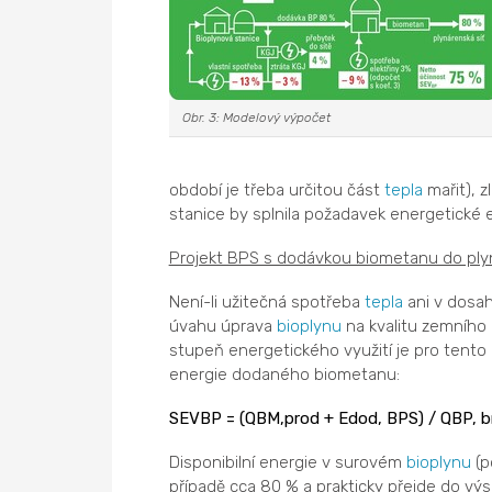
Obr. 3: Modelový výpočet
období je třeba určitou část
tepla
mařit), 
stanice by splnila požadavek energetické 
Projekt BPS s dodávkou biometanu do ply
Není-li užitečná spotřeba
tepla
ani v dosa
úvahu úprava
bioplynu
na kvalitu zemního p
stupeň energetického využití je pro tento
energie dodaného biometanu:
SEVBP = (QBM,prod + Edod, BPS) / QBP, b
Disponibilní energie v surovém
bioplynu
(p
případě cca 80 % a prakticky přejde do vý