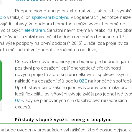
Podpora biometanu je pak alternativou, jak zajistit vysoké
plo
vznikající při
spalování
bioplynu
v kogenerační jednotce nelze
 vyjádřil obavy, že podpora biometanu může vyvolat nadměrné
ovoltaických
elektráren
. Senátní návrh zřejmě v reakci na tyto oba
í původu a snížil maximální hodnotu zeleného bonusu na 1,7
 výše podpory na první období (r. 2013) ukáže, zda projekty za
oto měl indikativní hodnotu oznámit co nejdříve).
Celkově lze nové podmínky pro bioenergie hodnotit jako
pozitivní pro dosažení lepší energetické efektivnosti
nových projektů a pro snížení celkových společenských
nákladů na dosažení cílů podílu
OZE
na konečné spotřebě
Oproti stávajícímu zákonu jsou vytvořeny podmínky pro
lepší flexibilitu ovlivňování vývoje zvlášť pro jednotlivé typ
OZE
, aby se plánovaných cílů dosáhlo bez nežádoucích
excesů.
Příklady stupně využití energie bioplynu
na bude uveden v prováděcích vyhláškách, které dosud nejsou k