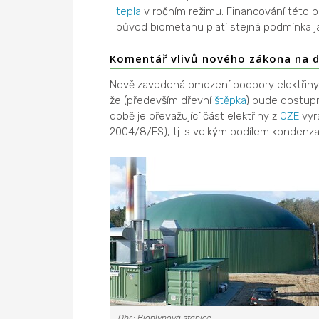
tepla
v ročním režimu. Financování této 
původ biometanu platí stejná podmínka j
Komentář vlivů nového zákona na dal
Nově zavedená omezení podpory elektřiny
že (především dřevní
štěpka
) bude dostupně
době je převažující část elektřiny z
OZE
vyrá
2004/8/ES), tj. s velkým podílem kondenza
Obr.: Bioplynová stanice