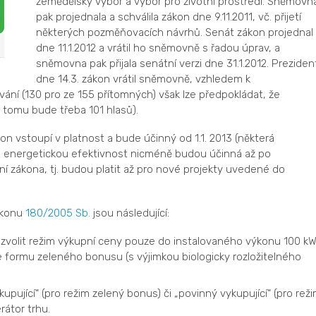
zemědělský výbor a výbor pro životní prostředí. Sněmovn
pak projednala a schválila zákon dne 9.11.2011, vč. přijetí
některých pozměňovacích návrhů. Senát zákon projednal
dne 11.1.2012 a vrátil ho sněmovně s řadou úprav, a
sněmovna pak přijala senátní verzi dne 31.1.2012. Preziden
dne 14.3. zákon vrátil sněmovně, vzhledem k
ní (130 pro ze 155 přítomných) však lze předpokládat, že
 tomu bude třeba 101 hlasů).
on vstoupí v platnost a bude účinný od 1.1. 2013 (některá
 energetickou efektivnost nicméně budou účinná až po
 zákona, tj. budou platit až pro nové projekty uvedené do
ákonu
180/2005 Sb.
jsou následující:
zvolit režim výkupní ceny pouze do instalovaného výkonu 100 k
 formu zeleného bonusu (s výjimkou biologicky rozložitelného
pující“ (pro režim zelený bonus) či „povinný vykupující“ (pro rež
rátor trhu.