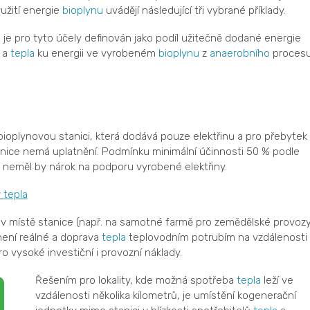
užití energie
bioplynu
uvádějí následující tři vybrané příklady.
u
je pro tyto účely definován jako podíl užitečně dodané energie
y a
tepla
ku energii ve vyrobeném
bioplynu
z
anaerobního
procesu
 bioplynovou stanici, která dodává pouze elektřinu a pro přebytek
nice nemá uplatnění. Podmínku minimální účinnosti 50 % podle
 neměl by nárok na podporu vyrobené elektřiny.
y
tepla
v místě stanice (např. na samotné farmě pro zemědělské provoz
 není reálné a doprava
tepla
teplovodním potrubím na vzdálenosti
 vysoké investiční i provozní náklady.
Řešením pro lokality, kde možná spotřeba
tepla
leží ve
vzdálenosti několika kilometrů, je umístění kogenerační