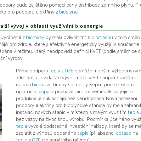
podpory bude zajištěno pomocí ceny distribuce zemního plynu. Pr
ako pro podporu elektřiny z
bioplynu
.
ší vývoj v oblasti využívání bioenergie
 vyráběné z
biomasy
by měla ovlivnit trh s
biomasou
v tom směru
jší pro zdroje, které ji efektivně energeticky využijí. V současné
běna v režimu, který neodpovídá definici KVET (podle směrnice č
ční výroby.
Přímá podpora
tepla
z
OZE
pomůže menším výtopenský
zdrojům, ale v dalším vývoji může vést naopak k vyšším
cenám
biomasy
. Tím by se mohly zlepšit podmínky pro
uplatnění
biopaliv
pocházejících ze zemědělství, jejichž
produkce je nákladnější než dendromasa. Nová omezení
podpory elektřiny pro bioplynové stanice by měla zabráni
instalaci nových stanic v místech s malým využitím
tepla
bez vazby na živočišnou výrobu. Podmínka účelného využi
tepla
vyvolá dodatečné investiční náklady, které by se mě
zaplatit z výnosů dodaného
tepla
(při absenci
dotace
na
teplo
z
OZE
dle senátního návrhu).