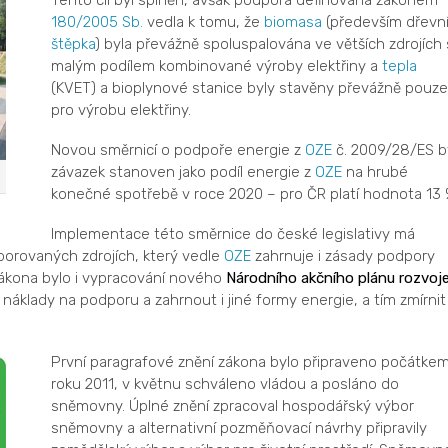
Tento cíl byl splněn, avšak podpora definovaná zákonem
180/2005 Sb.
vedla k tomu, že
biomasa
(především dřevn
štěpka
) byla převážně spoluspalována ve větších zdrojích 
malým podílem kombinované výroby elektřiny a
tepla
(KVET) a bioplynové stanice byly stavěny převážně pouze
pro výrobu elektřiny.
Novou směrnicí o podpoře energie z
OZE
č. 2009/28/ES b
závazek stanoven jako podíl energie z
OZE
na hrubé
konečné spotřebě v roce 2020 – pro ČR platí hodnota 13 
Implementace této směrnice do české legislativy má
orovaných zdrojích, který vedle
OZE
zahrnuje i zásady podpory
 zákona bylo i vypracování nového
Národního akčního plánu rozvoj
náklady na podporu a zahrnout i jiné formy energie, a tím zmírnit
První paragrafové znění zákona bylo připraveno počátke
roku 2011, v květnu schváleno vládou a posláno do
sněmovny. Úplné znění zpracoval hospodářský výbor
sněmovny a alternativní pozměňovací návrhy připravily