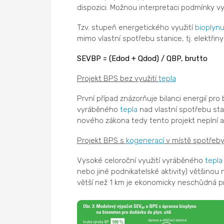
dispozici. Možnou interpretaci podmínky vy
Tzv. stupeň energetického využití
bioplyn
mimo vlastní spotřebu stanice, tj. elektřin
SEVBP = (Edod + Qdod) / QBP, brutto
Projekt BPS bez využití
tepla
První případ znázorňuje bilanci energií pro
vyráběného
tepla
nad vlastní spotřebu sta
nového zákona tedy tento projekt neplní a
Projekt BPS s
kogenerací
v místě spotřeb
Vysoké celoroční využití vyráběného
tepla
nebo jiné podnikatelské aktivity) většinou
větší než 1 km je ekonomicky neschůdná pro