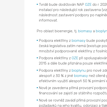
Tvrdě bude dodržován NAP
OZE
do r. 202
instalací pro následující rok zastavena (vi
následnost zastavení podpory po naplněn
informovat.
Pro oblast bioenergie, tj.
biomasy
a
bioply
Podpora elektřiny z
biomasy
bude poskyto
česká legislativa zatím nemá (existuje 
množství podporované elektřiny z fosilníc
Podpora elektřiny z
OZE
při spoluspalování
2015 a dále bude přiznána pouze elektřin
Podpora elektřiny z
bioplynu
pro nové zdr
alespoň z 30 % z jiné
biomasy
než cíleně
efektivním využití alespoň 50 % primární
Nově je zavedena přímá provozní podpo
financování se zajistí ze státního rozpočtu
Nově se rovněž zavádí přímá provozní pod
požadavků na jeho kvalitu, odorizaci a t