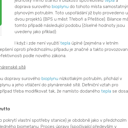
jednotky mimo stanici v blízkosti spotřebitelů
tepla
a
doprava surového
bioplynu
do tohoto místa samostatný
plynovým potrubím. Toto uspořádání již bylo provedeno u
dvou projektů (BPS u měst Třeboň a Přeštice). Bilance má
tomto případě následující podobu (číselné hodnoty jsou
uvedeny jako příklad):
I když i zde není využití
tepla
úplné (zejména v letním
zlepšení oproti předchozímu případu je značné a takto provozovan
efektivnosti podle nového zákona.
nárenské sítě
hu dopravy surového
bioplynu
nízkotlakým potrubím, přichází v
lynu a jeho vtláčení do plynárenské sítě. Definiční vztah pro
 případ třeba modifikovat tak, že namísto dodaného
tepla
se dosa
rutto
o pokrytí vlastní spotřeby stanice) je obdobně jako v předchozím
sledného biometanu. Proces úpravy (spočívající především v