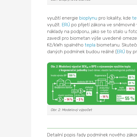
využití energie
bioplynu
pro lokality, kde
te
využít.
ERÚ
po přijetí zákona ve sněmovně
náklady na podporu, jako se to stalo u fot
zavedl pro biometan výše uvedené omezen
Kč/kWh spalného
tepla
biometanu. Skutečná
daných podmínek budou reálné (
ERÚ
by pr
Obr. 2: Modelový výpočet
Detailní popis řady podmínek nového záko