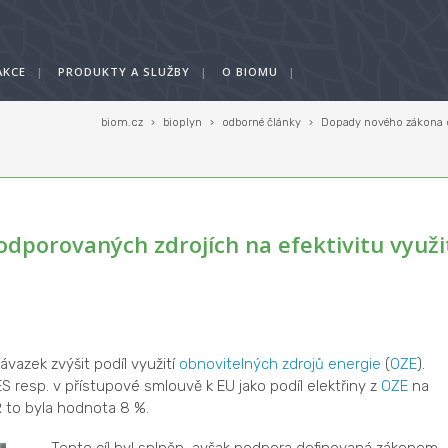
AKCE
|
PRODUKTY A SLUŽBY
|
O BIOMU
|
biom.cz
›
bioplyn
›
odborné články
›
Dopady nového zákona o 
porovaných zdrojích na efektivitu využi
ávazek zvýšit podíl využití
obnovitelných zdrojů energie
(
OZE
).
ES resp. v přístupové smlouvě k EU jako podíl elektřiny z
OZE
na
R to byla hodnota 8 %.