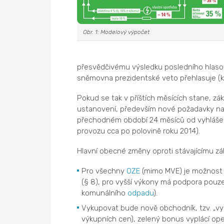
Obr. 1: Modelový výpočet
přesvědčivému výsledku posledního hlasová
sněmovna prezidentské veto přehlasuje (k
Pokud se tak v příštích měsících stane, zák
ustanovení, především nové požadavky na
přechodném období 24 měsíců od vyhlášení
provozu cca po polovině roku 2014).
Hlavní obecné změny oproti stávajícímu z
Pro všechny
OZE
(mimo MVE) je možnost 
(§ 8), pro vyšší výkony má podpora pouze
komunálního
odpadu
).
Vykupovat bude nově obchodník, tzv. „vyku
výkupních cen), zelený bonus vyplácí ope