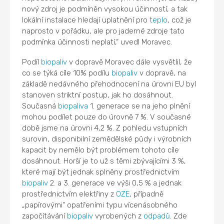
nový zdroj je podmíněn vysokou účinností, a tak
lokální instalace hledají uplatnění pro
teplo
, což je
naprosto v pořádku, ale pro jaderné zdroje tato
podmínka účinnosti neplatí,“ uvedl Moravec.
Podíl
biopaliv
v dopravě Moravec dále vysvětlil, že
co se týká cíle 10% podílu
biopaliv
v dopravě, na
základě nedávného přehodnocení na úrovni EU byl
stanoven striktní postup, jak ho dosáhnout.
Současná
biopaliva
1. generace se na jeho plnění
mohou podílet pouze do úrovně 7 %. V současné
době jsme na úrovni 4,2 %. Z pohledu vstupních
surovin, disponibilní zemědělské půdy i výrobních
kapacit by nemělo být problémem tohoto cíle
dosáhnout. Horší je to už s těmi zbývajícími 3 %,
které mají být jednak splněny prostřednictvím
biopaliv
2. a 3. generace ve výši 0,5 % a jednak
prostřednictvím elektřiny z
OZE
, případně
„papírovými“ opatřeními typu vícenásobného
započítávání
biopaliv
vyrobených z
odpadů
. Zde