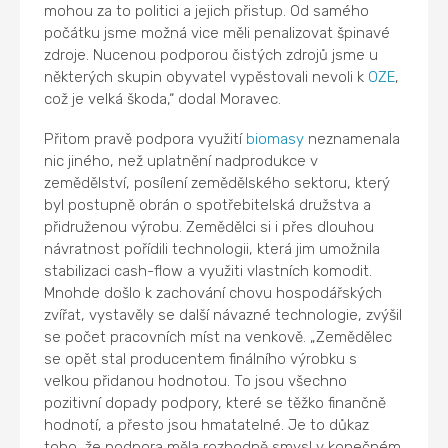
mohou za to politici a jejich přistup. Od samého
počátku jsme možná vice měli penalizovat špinavé
zdroje. Nucenou podporou čistých zdrojů jsme u
některých skupin obyvatel vypěstovali nevoli k
OZE
,
což je velká škoda,“ dodal Moravec.
Přitom pravě podpora využití
biomasy
neznamenala
nic jiného, než uplatnění nadprodukce v
zemědělství, posílení zemědělského sektoru, který
byl postupně obrán o spotřebitelská družstva a
přidruženou výrobu. Zemědělci si i přes dlouhou
návratnost pořídili technologii, která jim umožnila
stabilizaci cash-flow a využiti vlastních komodit.
Mnohde došlo k zachování chovu hospodářských
zvířat, vystavěly se další návazné technologie, zvýšil
se počet pracovních míst na venkově. „Zemědělec
se opět stal producentem finálního výrobku s
velkou přidanou hodnotou. To jsou všechno
pozitivní dopady podpory, které se těžko finančně
hodnotí, a přesto jsou hmatatelné. Je to důkaz
toho, že podpora měla rozhodně smysl v konečném