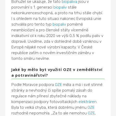
Bohužel se ukazuje, že tato
biopaliva
jsou v
porovnání s 1. generaci
biopaliv
stále
nekonkurenceschopná, a proto na trhu stále chybí.
I s ohledem na tuto situaci nakonec Evropská unie
schválila pro tento typ
biopaliv
poměrně
neambiciózní a pro členské státy víceméně
indikativní cil k roku 2020 ve výši 0,5 % podílu paliv v
dopravě. Uvidíme, zda v dohledné době vzniknou v
Evropě nějaké nové výrobní kapacity. V České
republice zatím o novém investičním záměru v
tomto směru nevíme.
Jaké by mělo byt využití OZE v zemědělství
a potravinářství?
Podle Moravce podpora
OZE
měla a má i své stinné
stránky a nevhodný či spíše pomalý zásah do
regulace nám přinesl zbytečné náklady na
kompenzaci podpory fotovoltaických
elektráren
.
Byla to velká chyba, která dobrému jménu
OZE
rozhodně nepomohla. „Za to ale nemohou
OZE
,