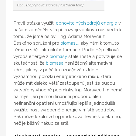
Obr. : Bioplynová stanice (ilustrační foto)
Pravě otázka využiti
obnovitelných zdrojů energie
v
našem zemědělství a při rozvoji venkova nás vedla k
tomu, že jsme oslovili Ing. Adama Moravce z
Českého sdruženi pro
biomasu
, aby nám k tomuto
tématu sdělil aktuální informace. Podle něj celková
výroba energie z
biomasy
stále roste a potvrzuje se
skutečnost, že
biomasa
není žádný alternativní
zdroj, jak byl z počátku označován. Jde o
významnou položku energetického mixu, která
může mít daleko větší zastoupení, jestliže budou
vytvořeny vhodné podmínky. Ing. Moravec tím nemá
na mysli jen přímou finanční podporu, ale i
nefinanční opatřeni umožňující lepší a jednodušší
využitelnost vyrobené energie v místě spotřeby.
Pak může lokální zdroj produkovat levnější elektřinu,
než je běžný nakup ze sítě.
Bioplynové stanice - energetická základna