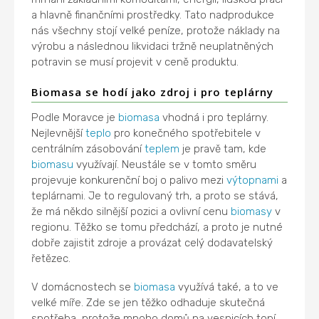
a hlavně finančními prostředky. Tato nadprodukce
nás všechny stojí velké peníze, protože náklady na
výrobu a následnou likvidaci tržně neuplatněných
potravin se musí projevit v ceně produktu.
Biomasa se hodí jako zdroj i pro teplárny
Podle Moravce je
biomasa
vhodná i pro teplárny.
Nejlevnější
teplo
pro konečného spotřebitele v
centrálním zásobování
teplem
je pravě tam, kde
biomasu
využívají. Neustále se v tomto směru
projevuje konkurenční boj o palivo mezi
výtopnami
a
teplárnami. Je to regulovaný trh, a proto se stává,
že má někdo silnější pozici a ovlivní cenu
biomasy
v
regionu. Těžko se tomu předchází, a proto je nutné
dobře zajistit zdroje a provázat celý dodavatelský
řetězec.
V domácnostech se
biomasa
využívá také, a to ve
velké míře. Zde se jen těžko odhaduje skutečná
spotřeba, protože mnoho domů na vesnicích topí