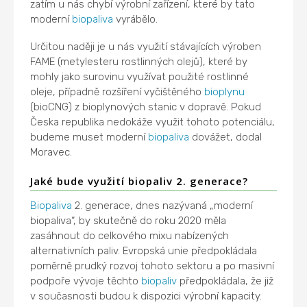
zatím u nás chybí výrobní zařízení, které by tato
moderní
biopaliva
vyrábělo.
Určitou naději je u nás využití stávajících výroben
FAME (metylesteru rostlinných olejů), které by
mohly jako surovinu využívat použité rostlinné
oleje, případně rozšíření vyčištěného
bioplynu
(bioCNG) z bioplynových stanic v dopravě. Pokud
Česka republika nedokáže využit tohoto potenciálu,
budeme muset moderní
biopaliva
dovážet, dodal
Moravec.
Jaké bude využití biopaliv 2. generace?
Biopaliva
2. generace, dnes nazývaná „moderní
biopaliva“, by skutečně do roku 2020 měla
zasáhnout do celkového mixu nabízených
alternativních paliv. Evropská unie předpokládala
poměrně prudký rozvoj tohoto sektoru a po masivní
podpoře vývoje těchto
biopaliv
předpokládala, že již
v současnosti budou k dispozici výrobní kapacity.