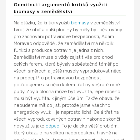
Odmítnutí argumentů kritiků využití
biomasy v zemědělství
Na otázku, že kritici využiti
biomasy
v zemědělství
tvrdí, že obilí a další plodiny by měly být pěstovány
pro zachování potravinové bezpečnosti, Adam
Moravec odpověděl, že zemědělství má několik
funkci a produkce potravin je jedna z nich.
Zemědělství muselo vždy zajistit vše pro chod
celých farem, které bývaly soběstačné téměř po
všech směrech a ještě musely vyprodukovat něco
na prodej. Pro potravinovou bezpečnost
potřebujeme asi něco kolem třetiny veškeré orné
půdy. Zbylá plocha může být využita, lépe řečeno
musí být využita, k jiným účelům. Takže obava, že
nebudeme mít co jist, protože jsme všechno
energeticky využili, je naprosto lichá. Celá třetina
všech vyprodukovaných potravin nakonec skončí
nevyužita jako
odpad
. To je daleko větší problém,
který ukazuje na velkou nadprodukci a hlavně na
mrhání základními komoditami, energií, lidskou prací