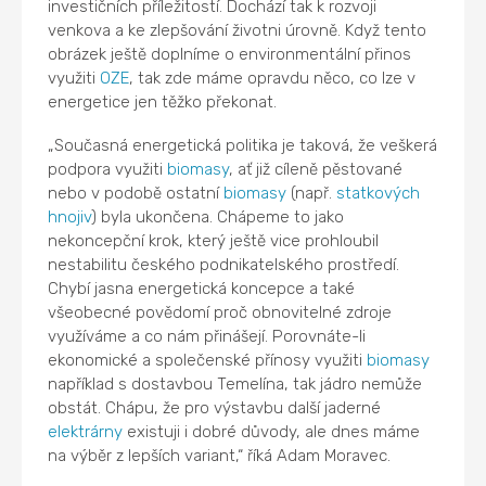
investičních příležitostí. Dochází tak k rozvoji
venkova a ke zlepšování životni úrovně. Když tento
obrázek ještě doplníme o environmentální přinos
využiti
OZE
, tak zde máme opravdu něco, co lze v
energetice jen těžko překonat.
„Současná energetická politika je taková, že veškerá
podpora využiti
biomasy
, ať již cíleně pěstované
nebo v podobě ostatní
biomasy
(např.
statkových
hnojiv
) byla ukončena. Chápeme to jako
nekoncepční krok, který ještě vice prohloubil
nestabilitu českého podnikatelského prostředí.
Chybí jasna energetická koncepce a také
všeobecné povědomí proč obnovitelné zdroje
využíváme a co nám přinášejí. Porovnáte-li
ekonomické a společenské přínosy využiti
biomasy
například s dostavbou Temelína, tak jádro nemůže
obstát. Chápu, že pro výstavbu další jaderné
elektrárny
existuji i dobré důvody, ale dnes máme
na výběr z lepších variant,“ říká Adam Moravec.