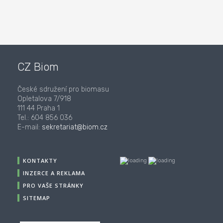
CZ Biom
České sdružení pro biomasu
Opletalova 7/918
111 44 Praha 1
Tel.: 604 856 036
E-mail:
sekretariat@biom.cz
KONTAKTY
INZERCE A REKLAMA
PRO VAŠE STRÁNKY
SITEMAP