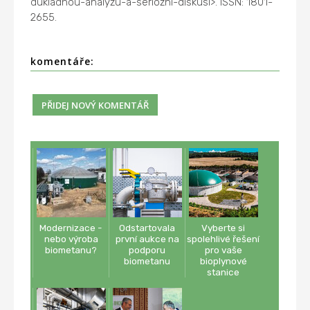
dukladnou-analyzu-a-seriozni-diskusi>. ISSN: 1801-
2655.
komentáře:
Modernizace -
Odstartovala
Vyberte si
nebo výroba
první aukce na
spolehlivé řešení
biometanu?
podporu
pro vaše
biometanu
bioplynové
stanice