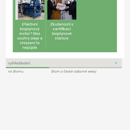
Efektivní
Zkušenosti s
bioplynový
certifikací
motor? Bez
bioplynové
souhry oleje a
stanice
chlazení to
nepůjde
na Biomu
Biom a české odborné weby