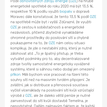
Podíl
obnovitelných zdrojů energie
(
OZE
) na hrubé
energetické spotřebě do roku 2020 má být 13,5 %,
respektive 10 % podílu využiti
biopaliv
v dopravě.
Moravec dále konstatoval, že tento 13,5 % podíl
OZE
na spotřebě může byt i vyšší. Zdůraznil, že využiti
OZE
je cestou k soběstačnosti a energetické
nezávislosti, přičemž zbytečně vynakládáme
ohromné prostředky do posilování sítí a chybně
poukazujeme na to, že
OZE
nám celou situaci
komplikuji, že jde o nestabilní zdroj, který je nutné
zálohovat atd. „To je špatný přistup, je třeba
vytvářet podmínky pro to, aby decentralizované
zdroje tvořily samostatné energeticky vyvážené
systémy, které si sáhnou nebo dodají jen omezený
příkon
. Měli bychom vice pracovat na řízení této
souhry sítí než na masivním tvrdém připojení. Je
zvláštní, jak si distribuce a přenosová soustava
vyčíslí vícenáklady na posilování sítí kvůli vzrůstající
výrobě z
OZE
, ale že daleko větší peníze je nutné
zainvestovat do sítí kvůli dostavbě Temelína, je
nepodstatné. Dalším zajímavým faktem je, že každý