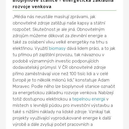
rozvoje venkova
„Média nás neustále masírují zprávami, jak
obnovitelné zdroje zatěžuji naše kapsy a státní
rozpočet. Skutečnost je ale jiná. Obnovitelným
zdrojům můžeme děkovat za zlevnění energie a
také za oslabení vlivu velké energetiky na trhu s
elektřinou. Využití
biomasy
dává lidem práci, a to jak
tu přímou při zajištění provozu, tak návaznou v
podobě významných investic podporujících
dodavatelský průmysl. V ČR obnovitelné zdroje
přímo zaměstnávají vice než 100 tisíc lidi a v celé
Evropě je to několik milionů lidi,“ konstatuje Adam
Moravec. Podle něho lze bioplynové stanice označit
za energetickou základnu rozvoje venkova. Nabízejí
totiž dostupnou elektrickou a
tepelnou energii
v
místech s levnější půdou pro investiční výstavbu a
také s nižšími náklady na lidské zdroje. Vznikají tak
projekty využívající vyprodukované energie k další
výrobě a dále zvyšuji počet pracovních a