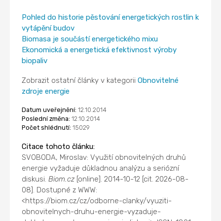
Pohled do historie pěstování energetických rostlin k
vytápění budov
Biomasa je součástí energetického mixu
Ekonomická a energetická efektivnost výroby
biopaliv
Zobrazit ostatní články v kategorii
Obnovitelné
zdroje energie
Datum uveřejnění:
12.10.2014
Poslední změna:
12.10.2014
Počet shlédnutí:
15029
Citace tohoto článku:
SVOBODA, Miroslav: Využití obnovitelných druhů
energie vyžaduje důkladnou analýzu a seriózní
diskusi.
Biom.cz
[online]. 2014-10-12 [cit. 2026-08-
08]. Dostupné z WWW:
<https://biom.cz/cz/odborne-clanky/vyuziti-
obnovitelnych-druhu-energie-vyzaduje-