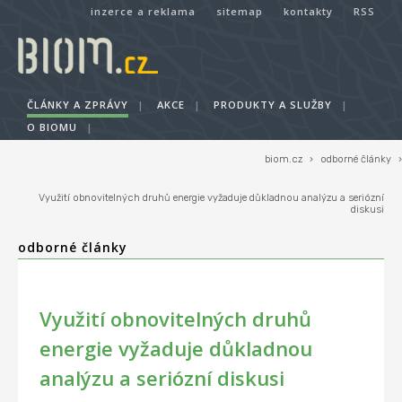
inzerce a reklama
sitemap
kontakty
RSS
ČLÁNKY A ZPRÁVY
|
AKCE
|
PRODUKTY A SLUŽBY
|
O BIOMU
|
biom.cz
›
odborné články
›
Využití obnovitelných druhů energie vyžaduje důkladnou analýzu a seriózní
diskusi
odborné články
Využití obnovitelných druhů
energie vyžaduje důkladnou
analýzu a seriózní diskusi