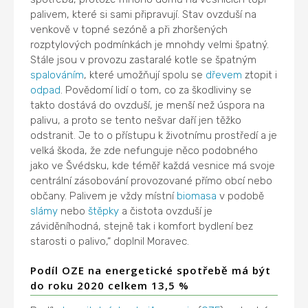
palivem, které si sami připravují. Stav ovzduší na
venkově v topné sezóně a při zhoršených
rozptylových podmínkách je mnohdy velmi špatný.
Stále jsou v provozu zastaralé kotle se špatným
spalováním
, které umožňují spolu se
dřevem
ztopit i
odpad
. Povědomí lidí o tom, co za škodliviny se
takto dostává do ovzduší, je menší než úspora na
palivu, a proto se tento nešvar daří jen těžko
odstranit. Je to o přístupu k životnímu prostředí a je
velká škoda, že zde nefunguje něco podobného
jako ve Švédsku, kde téměř každá vesnice má svoje
centrální zásobování provozované přímo obcí nebo
občany. Palivem je vždy místní
biomasa
v podobě
slámy
nebo
štěpky
a čistota ovzduší je
záviděníhodná, stejně tak i komfort bydlení bez
starosti o palivo,“ doplnil Moravec.
Podíl OZE na energetické spotřebě má být
do roku 2020 celkem 13,5 %