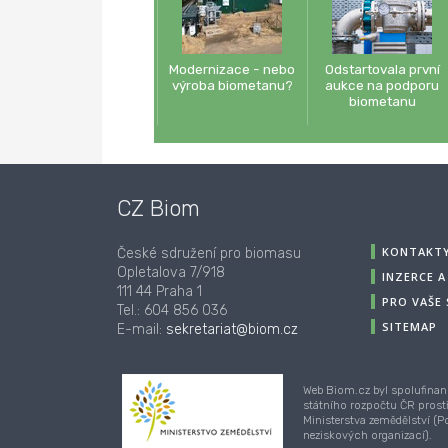
Modernizace - nebo
Odstartovala první
výroba biometanu?
aukce na podporu
biometanu
CZ Biom
KONTAKT
České sdružení pro biomasu
Opletalova 7/918
INZERCE 
111 44 Praha 1
PRO VAŠE
Tel.: 604 856 036
SITEMAP
E-mail:
sekretariat@biom.cz
Web Biom.cz byl spolufinan
státního rozpočtu ČR prost
Ministerstva zemědělství (
neziskových organizací).