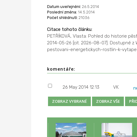
Datum uveřejnění:
26.5.2014
Poslední změna:
14.5.2014
Počet shlédnutí:
21036
Citace tohoto článku:
PETŘÍKOVÁ, Vlasta: Pohled do historie pěs
2014-05-26 [cit. 2026-08-07]. Dostupné z
pestovani-energetickych-rostlin-k-vytape
komentáře:
26 May 2014 12:13
VK
n