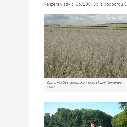
Nařízení vlády č. 86/2001 Sb. s podporou 5
Obr. 1: Hořčice sareptská - před sklizní, červenec
2007