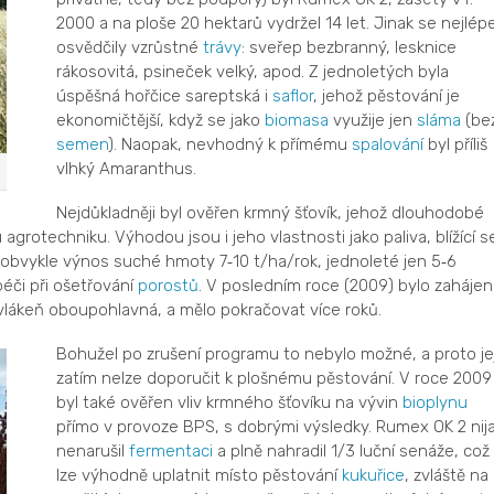
2000 a na ploše 20 hektarů vydržel 14 let. Jinak se nejlép
osvědčily vzrůstné
trávy
: sveřep bezbranný, lesknice
rákosovitá, psineček velký, apod. Z jednoletých byla
úspěšná hořčice sareptská i
saflor
, jehož pěstování je
ekonomičtější, když se jako
biomasa
využije jen
sláma
(be
semen
). Naopak, nevhodný k přímému
spalování
byl příliš
vlhký Amaranthus.
Nejdůkladněji byl ověřen krmný šťovík, jehož dlouhodobé
grotechniku. Výhodou jsou i jeho vlastnosti jako paliva, blížící s
 obvykle výnos suché hmoty 7
10 t/ha/rok, jednoleté jen 5
6
-
-
péči při ošetřování
porostů
. V posledním roce (2009) bylo zaháje
 vlákeň oboupohlavná, a mělo pokračovat více roků.
Bohužel po zrušení programu to nebylo možné, a proto je
zatím nelze doporučit k plošnému pěstování. V roce 2009
byl také ověřen vliv krmného šťovíku na vývin
bioplynu
přímo v provoze BPS, s dobrými výsledky. Rumex OK 2 nij
nenarušil
fermentaci
a plně nahradil 1/3 luční senáže, což
lze výhodně uplatnit místo pěstování
kukuřice
, zvláště na