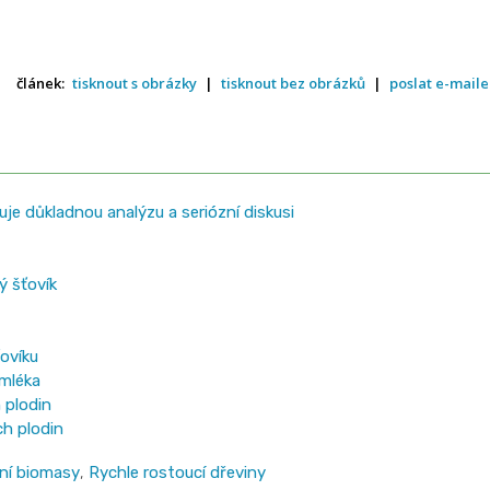
článek:
tisknout s obrázky
|
tisknout bez obrázků
|
poslat e-mail
je důkladnou analýzu a seriózní diskusi
ký šťovík
ovíku
 mléka
 plodin
ch plodin
ní biomasy
,
Rychle rostoucí dřeviny