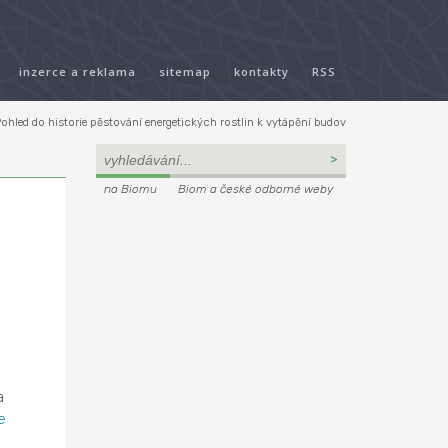
inzerce a reklama
sitemap
kontakty
RSS
ohled do historie pěstování energetických rostlin k vytápění budov
na Biomu
Biom a české odborné weby
a
e