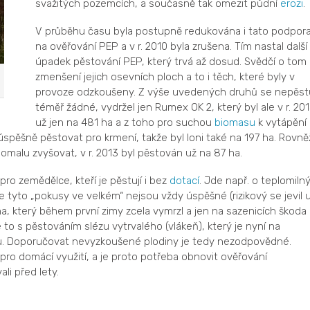
svažitých pozemcích, a současně tak omezit půdní
erozi
.
V průběhu času byla postupně redukována i tato podpor
na ověřování PEP a v r. 2010 byla zrušena. Tím nastal další
úpadek pěstování PEP, který trvá až dosud. Svědčí o tom
zmenšení jejich osevních ploch a to i těch, které byly v
provoze odzkoušeny. Z výše uvedených druhů se nepěstu
téměř žádné, vydržel jen Rumex OK 2, který byl ale v r. 20
už jen na 481 ha a z toho pro suchou
biomasu
k vytápění
spěšně pěstovat pro krmení, takže byl loni také na 197 ha. Rovně
omalu zvyšovat, v r. 2013 byl pěstován už na 87 ha.
ro zemědělce, kteří je pěstují i bez
dotací
. Jde např. o teplomiln
e tyto „pokusy ve velkém“ nejsou vždy úspěšné (rizikový se jevil 
a, který během první zimy zcela vymrzl a jen na sazenicích škoda
 to s pěstováním slézu vytrvalého (vlákeň), který je nyní na
u. Doporučovat nevyzkoušené plodiny je tedy nezodpovědné.
ě pro domácí využití, a je proto potřeba obnovit ověřování
li před lety.