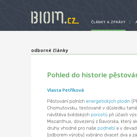
ČLÁNKY A ZPRÁVY
|
odborné články
Pohled do historie pěstová
Vlasta Petříková
Pěstování polních
energetických plodin
(P
Chomutovsku, testované v důsledku tamějš
návštěva švédských
porostů
při účasti vý
Miscanthus, dovezený z Bavorska, který ale
druhy vhodné pro naše
podnebí
a v devade
(odborem výroby) vybráno dvacet dva a za