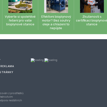
Vyberte si spolehlivé
Efektivní bioplynový
Zkušenosti s
řešení pro vaše
motor? Bez souhry
certifikací bioplynov
bioplynové stanice
oleje a chlazení to
stanice
nepůjde
Y
A REKLAMA
 STRÁNKY
cován z prostředků
řednictvím
Podpora nestátních