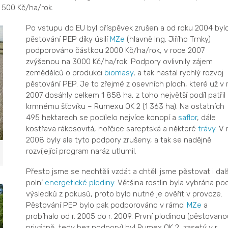
 500 Kč/ha/rok.
Po vstupu do EU byl příspěvek zrušen a od roku 2004 byl
pěstování PEP díky úsilí
MZe
(hlavně Ing. Jiřího Trnky)
podporováno částkou 2000 Kč/ha/rok, v roce 2007
zvýšenou na 3000 Kč/ha/rok. Podpory ovlivnily zájem
zemědělců o produkci
biomasy
, a tak nastal rychlý rozvoj
pěstování PEP. Je to zřejmé z osevních ploch, které už v r
2007 dosáhly celkem 1 858 ha, z toho největší podíl patřil
krmnému šťovíku – Rumexu OK 2 (1 363 ha). Na ostatních
495 hektarech se podílelo nejvíce konopí a
saflor
, dále
kostřava rákosovitá, hořčice sareptská a některé
trávy
. V r
2008 byly ale tyto podpory zrušeny, a tak se nadějně
rozvíjející program naráz utlumil.
Přesto jsme se nechtěli vzdát a chtěli jsme pěstovat i dalš
polní
energetické plodiny
. Většina rostlin byla vybrána po
výsledků z pokusů, proto bylo nutné je ověřit v provoze.
Pěstování PEP bylo pak podporováno v rámci
MZe
a
probíhalo od r. 2005 do r. 2009. První plodinou (pěstovano
privátně, tedy bez podpory) byl Rumex OK 2, zasetý v r.