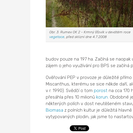
Obr. 3: Rumex OK 2 - Krmný šťovík v devátém roce
vegetace
, před sklizní dne 4.7.2008
budov pouze na 197 ha. Začíná se naopak ú
zájem o jeho využívání pro BPS se začíná p
Ověřování PEP v provoze je důležité přímo p
Miscanthus, kterému se sice někde daří, al
v r. 1990). Svědčí o tom
porost
na cca 170 h
přesáhla přes 10 milionů
korun
. Obdobné je
některých polích v dost neutěšeném stav
Biomasa
z polních kultur je důležitá hlavn
vytypovaných plodin, jak jsme to nastartova