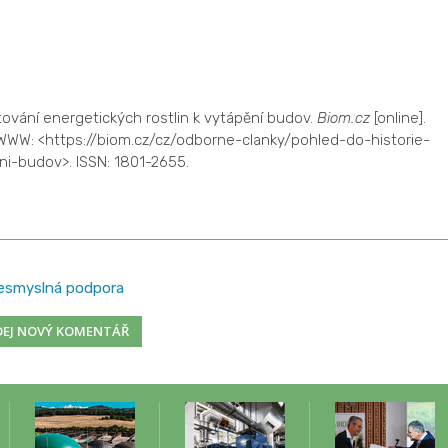
tování energetických rostlin k vytápění budov.
Biom.cz
[online].
 WWW: <https://biom.cz/cz/odborne-clanky/pohled-do-historie-
ni-budov>. ISSN: 1801-2655.
esmyslná podpora