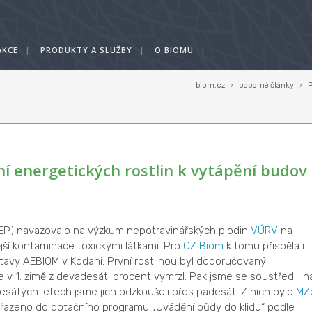
AKCE
|
PRODUKTY A SLUŽBY
|
O BIOMU
|
biom.cz
›
odborné články
›
P
ní energetických rostlin k vytápění budov
EP) navazovalo na výzkum nepotravinářských plodin
VÚRV
na
í kontaminace toxickými látkami. Pro
CZ Biom
k tomu přispěla i
stavy AEBIOM v Kodani. První rostlinou byl doporučovaný
 v 1. zimě z devadesáti procent vymrzl. Pak jsme se soustředili n
sátých letech jsme jich odzkoušeli přes padesát. Z nich bylo
MZ
řazeno do dotačního programu „Uvádění půdy do klidu“ podle