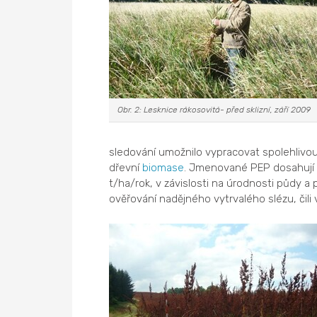
Obr. 2: Lesknice rákosovitá- před sklizní, září 2009
sledování umožnilo vypracovat spolehlivou a
dřevní
biomase
. Jmenované PEP dosahují
t/ha/rok, v závislosti na úrodnosti půdy a 
ověřování nadějného vytrvalého slézu, čili