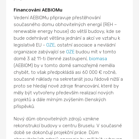
Financováni AEBIOMu
Vedení AEBIOMu připravuje přestěhování
současného domu obhovitelných energií (REH –
renewable energy house) do větší budovy, kde se
bude odehrávat většina jednání a akcí ve vztahu k
legislativě EU -
OZE
, ostatní asociace a nevládní
organizace zabývající se
OZE
budou mít v tomto
domě 3 až 11-ti členné zastoupení,
biomasa
(AEBIOM) by v tomto domě samozřejmě neměla
chybět, to však předpokládá asi 60 000 € ročně,
současné náklady na sekretariát jsou řádově nižší a
proto se hledají nové zdroje financování, které by
měly být vytvořeny především realizací nových
projektů a dále mírným zvýšením členských
příspěvků.
Nový dům obnovitelných zdrojů vznikne
rekonstrukcí budovy v centru Bruselu. V současné
době se dokončují projekční práce. Dům