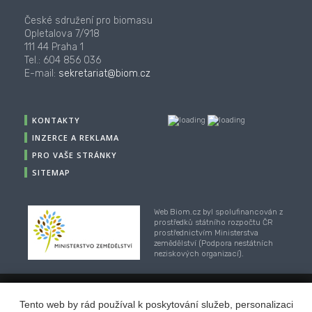
České sdružení pro biomasu
Opletalova 7/918
111 44 Praha 1
Tel.: 604 856 036
E-mail:
sekretariat@biom.cz
KONTAKTY
INZERCE A REKLAMA
PRO VAŠE STRÁNKY
SITEMAP
Web Biom.cz byl spolufinancován z
prostředků státního rozpočtu ČR
prostřednictvím Ministerstva
zemědělství (Podpora nestátních
neziskových organizací).
Tento web by rád používal k poskytování služeb, personalizaci
© 2001-2018, CZ Biom - České sdružení pro biomasu,