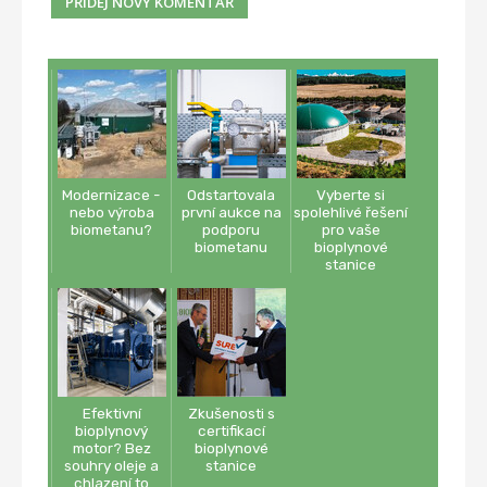
Modernizace -
Odstartovala
Vyberte si
nebo výroba
první aukce na
spolehlivé řešení
biometanu?
podporu
pro vaše
biometanu
bioplynové
stanice
Efektivní
Zkušenosti s
bioplynový
certifikací
motor? Bez
bioplynové
souhry oleje a
stanice
chlazení to