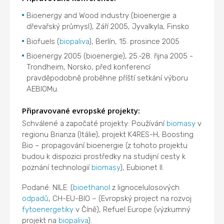
Bioenergy and Wood industry (bioenergie a
dřevařský průmysl), Září 2005, Jyvalkyla, Finsko
Biofuels (
biopaliva
), Berlín, 15. prosince 2005
Bioenergy 2005 (bioenergie), 25.-28. řijna 2005 -
Trondheim, Norsko, před konferencí
pravděpodobně proběhne příští setkání výboru
AEBIOMu.
Připravované evropské projekty:
Schválené a započaté projekty: Používání
biomasy
v
regionu Brianza (Itálie), projekt K4RES-H, Boosting
Bio – propagování bioenergie (z tohoto projektu
budou k dispozici prostředky na studijní cesty k
poznání technologií
biomasy
), Eubionet II.
Podané: NILE: (
bioethanol
z lignocelulosových
odpadů
, CH-EU-BIO – (Evropský project na rozvoj
fytoenergetiky
v Číně), Refuel Europe (výzkumný
projekt na
biopaliva
).