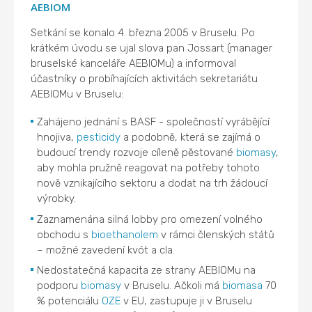
AEBIOM
Setkání se konalo 4. března 2005 v Bruselu. Po
krátkém úvodu se ujal slova pan Jossart (manager
bruselské kanceláře AEBIOMu) a informoval
účastníky o probíhajících aktivitách sekretariátu
AEBIOMu v Bruselu:
Zahájeno jednání s BASF - společností vyrábějící
hnojiva,
pesticidy
a podobně, která se zajímá o
budoucí trendy rozvoje cíleně pěstované
biomasy
,
aby mohla pružně reagovat na potřeby tohoto
nově vznikajícího sektoru a dodat na trh žádoucí
výrobky.
Zaznamenána silná lobby pro omezení volného
obchodu s
bioethanolem
v rámci členských států
– možné zavedení kvót a cla.
Nedostatečná kapacita ze strany AEBIOMu na
podporu
biomasy
v Bruselu. Ačkoli má
biomasa
70
% potenciálu
OZE
v EU, zastupuje ji v Bruselu