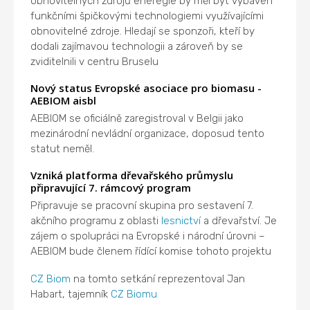
obnovitelných zdrojů eneregie by měl být vybaven
funkčními špičkovými technologiemi využívajícími
obnovitelné zdroje. Hledají se sponzoři, kteří by
dodali zajímavou technologii a zároveň by se
zviditelnili v centru Bruselu
Nový status Evropské asociace pro biomasu -
AEBIOM aisbl
AEBIOM se oficiálně zaregistroval v Belgii jako
mezinárodní nevládní organizace, doposud tento
statut neměl.
Vzniká platforma dřevařského průmyslu
připravující 7. rámcový program
Připravuje se pracovní skupina pro sestavení 7.
akčního programu z oblasti
lesnictví
a dřevařství. Je
zájem o spolupráci na Evropské i národní úrovni –
AEBIOM bude členem řídící komise tohoto projektu
CZ Biom
na tomto setkání reprezentoval Jan
Habart, tajemník
CZ Biomu