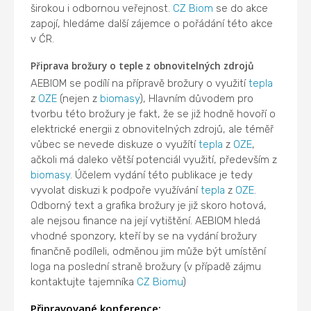
širokou i odbornou veřejnost.
CZ Biom
se do akce
zapojí, hledáme další zájemce o pořádání této akce
v ĆR.
Připrava brožury o teple z obnovitelných zdrojů
AEBIOM se podílí na přípravě brožury o využití
tepla
z
OZE
(nejen z
biomasy
), Hlavním důvodem pro
tvorbu této brožury je fakt, že se již hodně hovoří o
elektrické energii z obnovitelných zdrojů, ale téměř
vůbec se nevede diskuze o využítí
tepla
z
OZE
,
ačkoli má daleko větší potenciál využití, především z
biomasy
. Účelem vydání této publikace je tedy
vyvolat diskuzi k podpoře využívání
tepla
z
OZE
.
Odborný text a grafika brožury je již skoro hotová,
ale nejsou finance na její vytištění. AEBIOM hledá
vhodné sponzory, kteří by se na vydání brožury
finančně podíleli, odměnou jim může být umístění
loga na poslední straně brožury (v případě zájmu
kontaktujte tajemníka
CZ Biomu
)
Připravované konference: