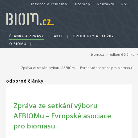
inzerce a reklama
sitemap
kontakty
RSS
ČLÁNKY A ZPRÁVY
|
AKCE
|
PRODUKTY A SLUŽBY
|
O BIOMU
|
biom.cz
›
odborné články
›
Zpráva ze setkání výboru AEBIOMu – Evropské asociace pro biomasu
odborné články
Zpráva ze setkání výboru
AEBIOMu – Evropské asociace
pro biomasu