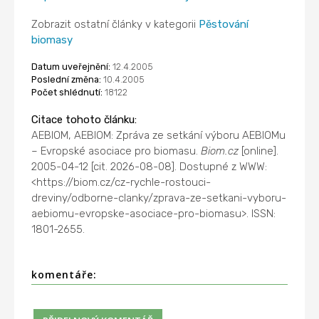
Zobrazit ostatní články v kategorii
Pěstování
biomasy
Datum uveřejnění:
12.4.2005
Poslední změna:
10.4.2005
Počet shlédnutí:
18122
Citace tohoto článku:
AEBIOM, AEBIOM: Zpráva ze setkání výboru AEBIOMu
– Evropské asociace pro biomasu.
Biom.cz
[online].
2005-04-12 [cit. 2026-08-08]. Dostupné z WWW:
<https://biom.cz/cz-rychle-rostouci-
dreviny/odborne-clanky/zprava-ze-setkani-vyboru-
aebiomu-evropske-asociace-pro-biomasu>. ISSN:
1801-2655.
komentáře: