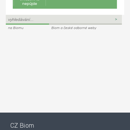
nepůjde
na Biomu
Biom a české odborné weby
CZ Biom