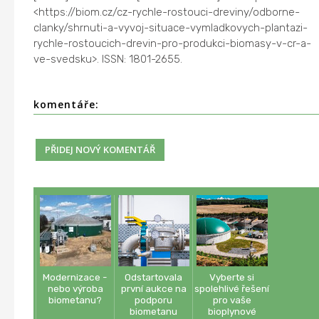
<https://biom.cz/cz-rychle-rostouci-dreviny/odborne-
clanky/shrnuti-a-vyvoj-situace-vymladkovych-plantazi-
rychle-rostoucich-drevin-pro-produkci-biomasy-v-cr-a-
ve-svedsku>. ISSN: 1801-2655.
komentáře:
Modernizace -
Odstartovala
Vyberte si
nebo výroba
první aukce na
spolehlivé řešení
biometanu?
podporu
pro vaše
biometanu
bioplynové