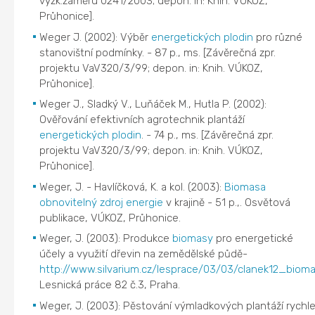
výzk.záměru 0241/2003; depon. in: Knih. VÚKOZ,
Průhonice].
Weger J. (2002): Výběr
energetických plodin
pro různé
stanovištní podmínky. - 87 p., ms. [Závěrečná zpr.
projektu VaV320/3/99; depon. in: Knih. VÚKOZ,
Průhonice].
Weger J., Sladký V., Luňáček M., Hutla P. (2002):
Ověřování efektivních agrotechnik plantáží
energetických plodin
. - 74 p., ms. [Závěrečná zpr.
projektu VaV320/3/99; depon. in: Knih. VÚKOZ,
Průhonice].
Weger, J. - Havlíčková, K. a kol. (2003):
Biomasa
obnovitelný zdroj energie
v krajině - 51 p.,. Osvětová
publikace, VÚKOZ, Průhonice.
Weger, J. (2003): Produkce
biomasy
pro energetické
účely a využití dřevin na zemědělské půdě-
http://www.silvarium.cz/lesprace/03/03/clanek12_bioma
Lesnická práce 82 č.3, Praha.
Weger, J. (2003): Pěstování výmladkových plantáží rychl