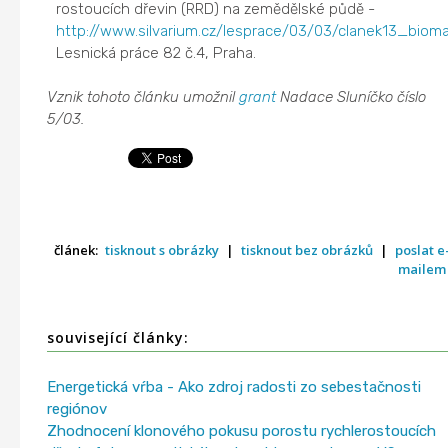
rostoucích dřevin (RRD) na zemědělské půdě -
http://www.silvarium.cz/lesprace/03/03/clanek13_biom
Lesnická práce 82 č.4, Praha.
Vznik tohoto článku umožnil
grant
Nadace Sluníčko číslo
5/03.
článek:
tisknout s obrázky
|
tisknout bez obrázků
|
poslat e
mailem
související články:
Energetická vŕba - Ako zdroj radosti zo sebestačnosti
regiónov
Zhodnocení klonového pokusu porostu rychlerostoucích