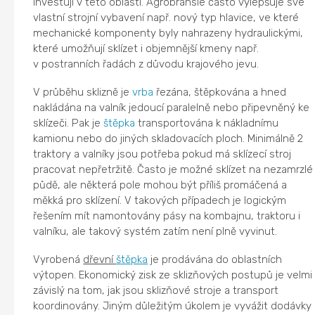
investují v této oblasti. Agrobränsle často vylepšuje své
vlastní strojní vybavení např. nový typ hlavice, ve které
mechanické komponenty byly nahrazeny hydraulickými,
které umožňují sklízet i objemnější kmeny např.
v postranních řadách z důvodu krajového jevu.
V průběhu sklizně je
vrba
řezána, štěpkována a hned
nakládána na valník jedoucí paralelně nebo připevněný ke
sklízeči. Pak je
štěpka
transportována k nákladnímu
kamionu nebo do jiných skladovacích ploch. Minimálně 2
traktory a valníky jsou potřeba pokud má sklízecí stroj
pracovat nepřetržitě. Často je možné sklízet na nezamrzlé
půdě, ale některá pole mohou být příliš promáčená a
měkká pro sklízení. V takových případech je logickým
řešením mít namontovány pásy na kombajnu, traktoru i
valníku, ale takový systém zatím není plně vyvinut.
Vyrobená
dřevní
štěpka
je prodávána do oblastních
výtopen. Ekonomický zisk ze sklizňových postupů je velmi
závislý na tom, jak jsou sklizňové stroje a transport
koordinovány. Jiným důležitým úkolem je vyvážit dodávky