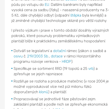
půdu po vstupu do
EU
. Dalšími bariérami byly například
vysoká cena za sadbu (řízky) - nasazená producenty na 3
5 Kč, dále chybějící odbyt (odpadní
štěpka
byla levnější) a
již zmíněné chybějící technologie sklizně pro větší rozlohy.
I přesto výzkum i praxe v tomto období dosáhly výraznýc
pokroků, které posunuly problematiku výmladkových
plantáží blíže k praktickému zemědělskému hospodaření:
Dotváří se legislativní a
dotační
rámec (zákon o sadbě a
osivu
č.
219/2003 Sb.
,
dotace
v rámci Horizontálního
programu rozvoje venkova -
HRDP
).
Specifikuje se sortiment RRD (19 topolů a 25
vrb
) a
zpřesňuje se jejich rajonizace.
Rozšiřuje se rozloha a produkce matečnic (v roce 2004 je
možné vyprodukovat více než půl milionu řízků
doporučených
klonů
) a plantáží.
Propracovávají se jednotlivé fáze pěstování zejm.
zakládání plantáží a podle nich se zpřesňuje ekonomická