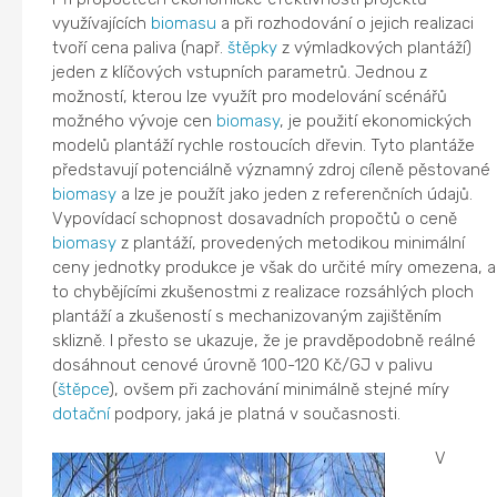
využívajících
biomasu
a při rozhodování o jejich realizaci
tvoří cena paliva (např.
štěpky
z výmladkových plantáží)
jeden z klíčových vstupních parametrů. Jednou z
možností, kterou lze využít pro modelování scénářů
možného vývoje cen
biomasy
, je použití ekonomických
modelů plantáží rychle rostoucích dřevin. Tyto plantáže
představují potenciálně významný zdroj cíleně pěstované
biomasy
a lze je použít jako jeden z referenčních údajů.
Vypovídací schopnost dosavadních propočtů o ceně
biomasy
z plantáží, provedených metodikou minimální
ceny jednotky produkce je však do určité míry omezena, a
to chybějícími zkušenostmi z realizace rozsáhlých ploch
plantáží a zkušeností s mechanizovaným zajištěním
sklizně. I přesto se ukazuje, že je pravděpodobně reálné
dosáhnout cenové úrovně 100-120 Kč/GJ v palivu
(
štěpce
), ovšem při zachování minimálně stejné míry
dotační
podpory, jaká je platná v současnosti.
V