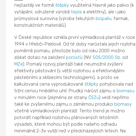
nejčastěji ve formě
štěpky
využitelná hlavně jako palivo (k
vytápění, sdružené výrobě
tepla
a elektřiny), ale i jako
průmyslová surovina (výroba tekutých
biopaliv
, farmak,
konstrukčních materiálů).
V České republice vznikla první výmladková plantáž v roce
1994 v Hřebči-Peklově. Od té doby narůstala jejich rozloha
poměrně pomalu, přestože bylo od roku 2000 možno
získat dotaci na založení
porostů
(NV
505/2000 Sb.
od
MZe
). Pomalý rozvoj plantáží také neumožnil zvýšení
efektivity pěstování (s větší rozlohou a efektivnějšími
pěstebními a sklízecími technologiemi), a proto se
kalkulovaná cena vyprodukované
štěpky
pohybovala nad
tržní cenou hnědého uhlí. Prudký nárůst zájmu o
biomasu
v minulém roce (zejména ze strany
ČEZu
) vedl nepřímo
také ke zvýšenému zájmu o záměrnou produkci
biomasy
včetně výmladkových plantáží. Tento trend je možno
potvrdit například rozlohou plánovaných letošních
výsadeb, které mohou být podle našeho odhadu
minimálně 2-3x vyšší než v předcházejících letech. Na