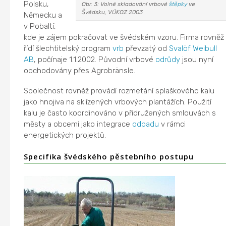
Polsku,
Obr. 3: Volné skladování vrbové
štěpky
ve
Švédsku, VÚKOZ 2003
Německu a
v Pobaltí,
kde je zájem pokračovat ve švédském vzoru. Firma rovněž
řídí šlechtitelský program
vrb
převzatý od
Svalöf Weibull
AB
, počínaje 1.1.2002. Původní vrbové
odrůdy
jsou nyní
obchodovány přes Agrobränsle.
Společnost rovněž provádí rozmetání splaškového kalu
jako hnojiva na sklízených vrbových plantážích. Použití
kalu je často koordinováno v přidružených smlouvách s
městy a obcemi jako integrace
odpadu
v rámci
energetických projektů.
Specifika švédského pěstebního postupu