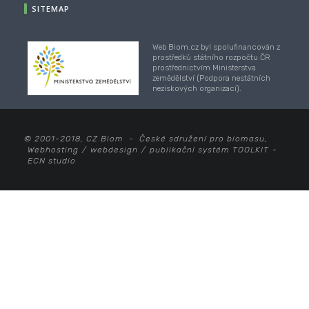
SITEMAP
Web Biom.cz byl spolufinancován z
prostředků státního rozpočtu ČR
prostřednictvím Ministerstva
zemědělství (Podpora nestátních
neziskových organizací).
© 2001-2018, CZ Biom - České sdružení pro biomasu,
Webhosting
/
webdesign
/
publikační systém TOOLKIT
-
ECN studio