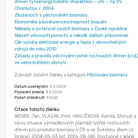
dřevin fytoenergetického charakteru – vrb – na VS
Chomutov, r. 2004
Zkušenosti s pěstováním biomasy
Ekonomika a konkurenceschopnost biopaliv
Náklady a potenciál využití biomasy v České republice
Sklizeň vrbových porostů a několik dalších připomínek
Cíle výroby elektrické energie a tepla z obnovitelných
zdrojů do roku 2010
Zásady a pravidla pěstování rychle rostoucích dřevin (r.r.d.
ve velmi krátkém obmýtí
Zobrazit ostatní články v kategorii
Pěstování biomasy
Datum uveřejnění:
3.5.2004
Poslední změna:
3.5.2004
Počet shlédnutí:
33062
Citace tohoto článku:
WEGER, Jan, VLASÁK, Petr, HAVLÍČKOVÁ, Kamila: Shrnutí a
vývoj situace výmladkových plantáží rychle rostoucích
dřevin pro produkci biomasy v ČR a ve Švédsku.
Biom.cz
[online]. 2004-05-03 [cit. 2026-08-08]. Dostupné z WWW: