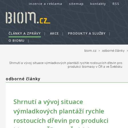
inzerce a reklama
sitemap
kontakty
RSS
ČLÁNKY A ZPRÁVY
|
AKCE
|
PRODUKTY A SLUŽBY
|
O BIOMU
|
biom.cz
›
odborné články
›
Shrnutí a vývoj situace výmladkových plantáží rychle rostoucích dřevin pro
produkci biomasy v ČR a ve Švédsku
odborné články
Shrnutí a vývoj situace
výmladkových plantáží rychle
rostoucích dřevin pro produkci