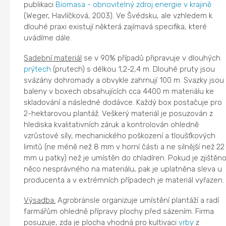
publikaci
Biomasa - obnovitelný zdroj energie v krajině
(Weger, Havlíčková, 2003). Ve Švédsku, ale vzhledem k
dlouhé praxi existují některá zajímavá specifika, které
uvádíme dále.
Sadební materiál
se v 90% případů připravuje v dlouhých
prýtech
(prutech) s délkou 1,2-2,4 m. Dlouhé pruty jsou
svázány dohromady a obvykle zahrnují 100 m. Svazky jsou
baleny v boxech obsahujících cca 4400 m materiálu ke
skladování a následné dodávce. Každý box postačuje pro
2-hektarovou plantáž. Veškerý materiál je posuzován z
hlediska kvalitativních záruk a kontrolován ohledně
vzrůstové síly, mechanického poškození a tloušťkových
limitů (ne méně než 8 mm v horní části a ne silnější než 22
mm u patky) než je umístěn do chladíren. Pokud je zjištěn
něco nesprávného na materiálu, pak je uplatněna sleva u
producenta a v extrémních případech je materiál vyřazen.
Výsadba:
Agrobränsle organizuje umístění plantáží a radí
farmářům ohledně přípravy plochy před sázením. Firma
posuzuje, zda je plocha vhodná pro kultivaci
vrby
z