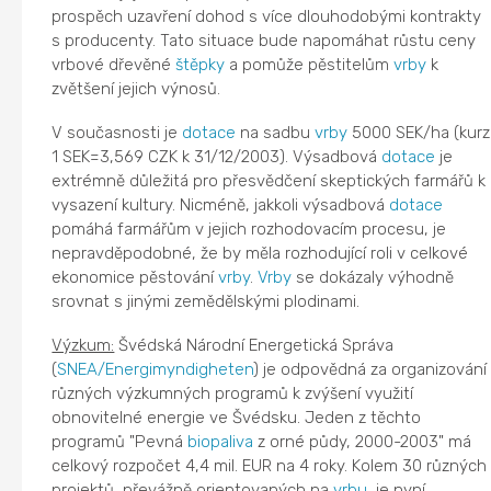
prospěch uzavření dohod s více dlouhodobými kontrakty
s producenty. Tato situace bude napomáhat růstu ceny
vrbové dřevěné
štěpky
a pomůže pěstitelům
vrby
k
zvětšení jejich výnosů.
V současnosti je
dotace
na sadbu
vrby
5000 SEK/ha (kurz
1 SEK=3,569 CZK k 31/12/2003). Výsadbová
dotace
je
extrémně důležitá pro přesvědčení skeptických farmářů k
vysazení kultury. Nicméně, jakkoli výsadbová
dotace
pomáhá farmářům v jejich rozhodovacím procesu, je
nepravděpodobné, že by měla rozhodující roli v celkové
ekonomice pěstování
vrby
.
Vrby
se dokázaly výhodně
srovnat s jinými zemědělskými plodinami.
Výzkum:
Švédská Národní Energetická Správa
(
SNEA/Energimyndigheten
) je odpovědná za organizování
různých výzkumných programů k zvýšení využití
obnovitelné energie ve Švédsku. Jeden z těchto
programů "Pevná
biopaliva
z orné půdy, 2000-2003" má
celkový rozpočet 4,4 mil. EUR na 4 roky. Kolem 30 různých
projektů, převážně orientovaných na
vrbu
, je nyní