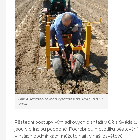
Obr. 4: Mechanizovaná výsadba řízků RRD, VÚKOZ
2004
Pěstební postupy výmladkových plantáží v ČR a Švédsku
jsou v principu podobné. Podrobnou metodiku pěstování
v našich podmínkách můžete najít v naší osvětové