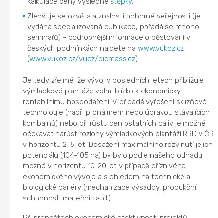
kalkulace ceny výsledné
štěpky
.
Zlepšuje se osvěta a znalosti odborné veřejnosti (je
vydána specializovaná publikace, pořádá se mnoho
seminářů) - podrobnější informace o pěstování v
českých podmínkách najdete na
www.vukoz.cz
(
www.vukoz.cz/vuoz/biomass.cz
).
Je tedy zřejmé, že vývoj v posledních letech přibližuje
výmladkové plantáže velmi blízko k ekonomicky
rentabilnímu hospodaření. V případě vyřešení sklizňové
technologie (např. pronájmem nebo úpravou stávajících
kombajnů) nebo při růstu cen ostatních paliv je možné
očekávat nárůst rozlohy výmladkových plantáží RRD v ČR
v horizontu 2-5 let. Dosažení maximálního rozvinutí jejich
potenciálu (104-105 ha) by bylo podle našeho odhadu
možné v horizontu 10-20 let v případě příznivého
ekonomického vývoje a s ohledem na technické a
biologické bariéry (mechanizace výsadby, produkční
schopnosti matečnic atd.).
Při propočtech ekonomické efektivnosti projektů