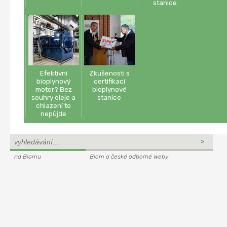
stanice
Efektivní
Zkušenosti s
bioplynový
certifikací
motor? Bez
bioplynové
souhry oleje a
stanice
chlazení to
nepůjde
na Biomu
Biom a české odborné weby