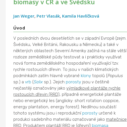
biomasy v ČR a ve Švédsku
Jan Weger
,
Petr Vlasák
,
Kamila Havlíčková
Úvod
V posledních dvou desetiletích se v západní Evropě (zejm.
Švédsku, Velké Británii, Rakousku a Německu) a také v
některých oblastech Severní Ameriky začíná na stále větší
rozloze zemědělské půdy testovat a i prakticky využívat
nová forma zemědělského hospodaření využívající tzv.
rychle rostoucích dřevin. To jsou v našich klimatických
podmínkách zatím hlavně vybrané
klony
topolů (
Populus
sp.) a
vrb
(
Salix
sp.). Jejich
porosty
jsou v češtině
nejčastěji označovány jako
výmladkové plantáže rychle
rostoucích dřevin (RRD)
, případně energetické plantáže
nebo energetický les (anglicky: short rotation coppice,
energy plantation, energy forest). Nedílnou součástí
tohoto systému jsou i reprodukční
porosty
určené k
produkci sadebního materiálu označované jako
matečnice
RRD
. Produktem plantáží RRD je (dřevní)
biomasa