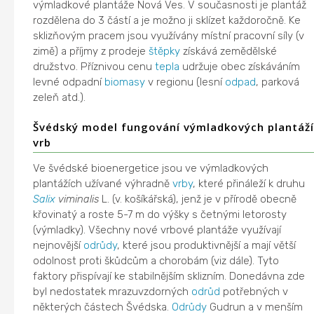
výmladkové plantáže Nová Ves. V současnosti je plantáž
rozdělena do 3 částí a je možno ji sklízet každoročně. Ke
sklizňovým pracem jsou využívány místní pracovní síly (v
zimě) a příjmy z prodeje
štěpky
získává zemědělské
družstvo. Příznivou cenu
tepla
udržuje obec získáváním
levné odpadní
biomasy
v regionu (lesní
odpad
, parková
zeleň atd.).
Švédský model fungování výmladkových plantáž
vrb
Ve švédské bioenergetice jsou ve výmladkových
plantážích užívané výhradně
vrby
, které přináleží k druhu
Salix
viminalis
L. (v. košíkářská), jenž je v přírodě obecně
křovinatý a roste 5-7 m do výšky s četnými letorosty
(výmladky). Všechny nové vrbové plantáže využívají
nejnovější
odrůdy
, které jsou produktivnější a mají větší
odolnost proti škůdcům a chorobám (viz dále). Tyto
faktory přispívají ke stabilnějším sklizním. Donedávna zde
byl nedostatek mrazuvzdorných
odrůd
potřebných v
některých částech Švédska.
Odrůdy
Gudrun a v menším