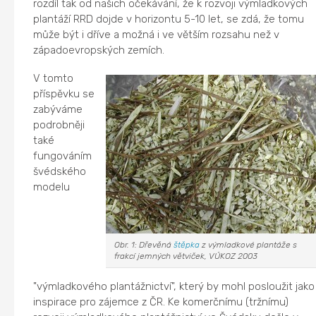
rozdíl tak od našich očekávání, že k rozvoji výmladkových
plantáží RRD dojde v horizontu 5-10 let, se zdá, že tomu
může být i dříve a možná i ve větším rozsahu než v
západoevropských zemích.
V tomto
příspěvku se
zabýváme
podrobněji
také
fungováním
švédského
modelu
Obr. 1: Dřevěná
štěpka
z výmladkové plantáže s
frakcí jemných větviček, VÚKOZ 2003
"výmladkového plantážnictví", který by mohl posloužit jako
inspirace pro zájemce z ČR. Ke komerčnímu (tržnímu)