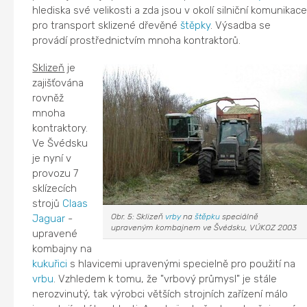
hlediska své velikosti a zda jsou v okolí silniční komunikac
pro transport sklizené dřevěné
štěpky
. Výsadba se
provádí prostřednictvím mnoha kontraktorů.
Sklizeň
je
zajišťována
rovněž
mnoha
kontraktory.
Ve Švédsku
je nyní v
provozu 7
sklízecích
strojů
Claas
Obr. 5: Sklizeň
vrby
na
štěpku
speciálně
Jaguar
-
upraveným kombajnem ve Švédsku, VÚKOZ 2003
upravené
kombajny na
kukuřici
s hlavicemi upravenými specielně pro použití na
vrbu
. Vzhledem k tomu, že "vrbový průmysl" je stále
nerozvinutý, tak výrobci větších strojních zařízení málo