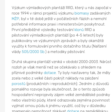
Výzkum výmladkových plantáží RRD, který u nás započal v
roce 1994 v rámci projektů výzkumu
biomasy
zadávaných
MŽP
, byl v té době ještě v počátečních fázích a nemohl
potřebné informace praxi i ministerstvům poskytnout.
První předběžné výsledky testování
klonů
RRD a
pěstování výmladkových plantáží (po 4-5 letech) byly
publikovány ve výzkumných zprávách a byly okamžitě
využity k formulování prvního dotačního titulu (Nařízení
vlády
505/2000 Sb.
) a metodiky pěstování.
Druhá skupina plantáží vzniká v období 2000-2003. Nárůst
rozloh je však menší než se očekávalo s ohledem na
příznivé podmínky
dotace
. Ty byly nastaveny tak, že měly
zcela nebo z velké části pokrýt náklady na založení
porostů
(produkčních i reprodukčních). Jedním z důvodů
pomalého rozvoje byla skutečnost, že o tento způsob
hospodaření neprojevily zájem velké zemědělské podniky
nebo vlastníci půdy, které odrazovala zejména povinnost
vyjímat ornou půdu k jinému využití, což by v důsledku
znamenalo nemožnost získávat
dotace
na zemědělskou