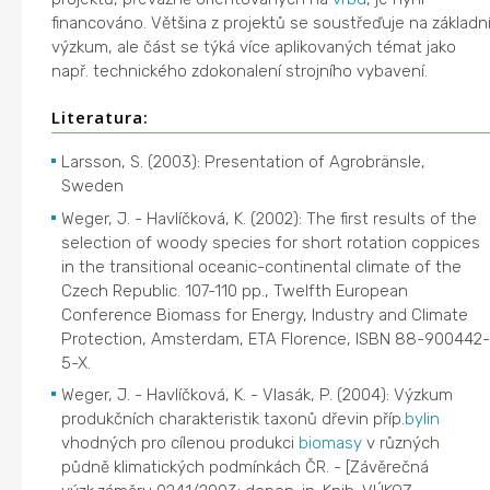
financováno. Většina z projektů se soustřeďuje na základn
výzkum, ale část se týká více aplikovaných témat jako
např. technického zdokonalení strojního vybavení.
Literatura:
Larsson, S. (2003): Presentation of Agrobränsle,
Sweden
Weger, J. - Havlíčková, K. (2002): The first results of the
selection of woody species for short rotation coppices
in the transitional oceanic-continental climate of the
Czech Republic. 107-110 pp., Twelfth European
Conference Biomass for Energy, Industry and Climate
Protection, Amsterdam, ETA Florence, ISBN 88-900442
5-X.
Weger, J. - Havlíčková, K. - Vlasák, P. (2004): Výzkum
produkčních charakteristik taxonů dřevin příp.
bylin
vhodných pro cílenou produkci
biomasy
v různých
půdně klimatických podmínkách ČR. - [Závěrečná