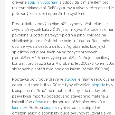
dřevěné
štěpky
výtopnám
s odpovídajícím areálem pro
rezervní skladování. Další výzkumy a vývoj v této oblasti je
potřebný k nalezení optimálního systému.
Produktivita vrbových plantáží a výnosy pěstitelům se
zvýšily při využití
kalu z ČOV
jako hnojiva. Aplikace kalu nen
povolena u potravinářských plodin a jeho likvidace na
skládkách je pro města/obce velmi nákladná. Řada měst i
obcí se vydala cestou smluv s Agrobränsle, kde jejich
splaškový kal je využíván na sklízených vrbových
plantážích. Většina nových plantáží začleňuje specifický
kontrakt pro využití kalu. V průběhu let 2002-3 kolem 50%
sklízených plantáží bylo hnojeno kalem (téměř 1500 ha).
Poptávka
po vrbové dřevěné
štěpce
je hlavně regulována
cenou a disponibilitou. Různé typy dřevitých
biopaliv
byly
k dispozici na "trhu" po mnoho let a byl zde nadbytek
paliva kvůli importu odpadového stavebního materiálu,
kalamitního
dřeva
a nadprodukce těžebních zbytků v
lesnictví
. Potřeba
biopaliv
nyní vzrostla a případné
omezení jejich disponibility bude ovlivňovat uživatele ve