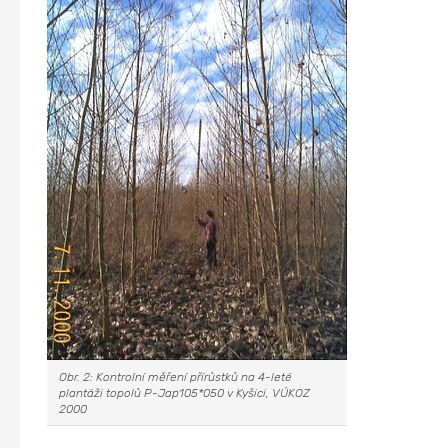
Obr. 2: Kontrolní měření přírůstků na 4-leté
plantáži topolů P-Jap105*050 v Kyšici, VÚKOZ
2000