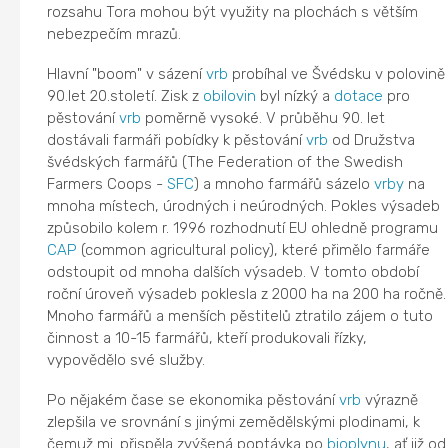
rozsahu Tora mohou být využity na plochách s větším
nebezpečím mrazů.
Hlavní "boom" v sázení
vrb
probíhal ve Švédsku v polovině
90.let 20.století. Zisk z
obilovin
byl nízký a
dotace
pro
pěstování
vrb
poměrně vysoké. V průběhu 90. let
dostávali farmáři pobídky k pěstování
vrb
od Družstva
švédských farmářů (The Federation of the Swedish
Farmers Coops -
SFC
) a mnoho farmářů sázelo
vrby
na
mnoha místech, úrodných i neúrodných. Pokles výsadeb
způsobilo kolem r. 1996 rozhodnutí EU ohledně programu
CAP
(common agricultural policy), které přimělo farmáře
odstoupit od mnoha dalších výsadeb. V tomto období
roční úroveň výsadeb poklesla z 2000 ha na 200 ha ročně.
Mnoho farmářů a menších pěstitelů ztratilo zájem o tuto
činnost a 10-15 farmářů, kteří produkovali řízky,
vypovědělo své služby.
Po nějakém čase se ekonomika pěstování
vrb
výrazně
zlepšila ve srovnání s jinými zemědělskými plodinami, k
čemuž mj. přispěla zvýšená poptávka po
bioplynu
, ať již od