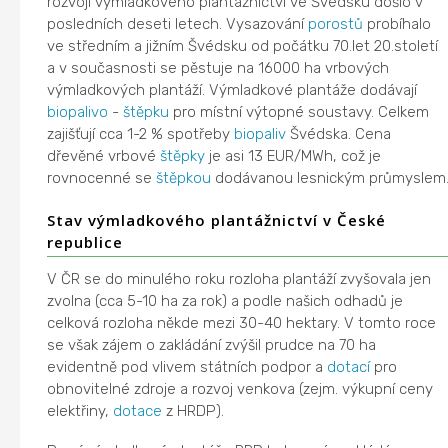
rozvoji výmladkového plantážnictví ve Švédsku došlo v
posledních deseti letech. Vysazování
porostů
probíhalo
ve středním a jižním Švédsku od počátku 70.let 20.století
a v současnosti se pěstuje na 16000 ha vrbových
výmladkových plantáží. Výmladkové plantáže dodávají
biopalivo
-
štěpku
pro místní výtopné soustavy. Celkem
zajišťují cca 1-2 % spotřeby
biopaliv
Švédska. Cena
dřevěné vrbové
štěpky
je asi 13 EUR/MWh, což je
rovnocenné se
štěpkou
dodávanou lesnickým průmyslem
Stav výmladkového plantážnictví v České
republice
V ČR se do minulého roku rozloha plantáží zvyšovala jen
zvolna (cca 5-10 ha za rok) a podle našich odhadů je
celková rozloha někde mezi 30-40 hektary. V tomto roce
se však zájem o zakládání zvýšil prudce na 70 ha
evidentně pod vlivem státních podpor a
dotací
pro
obnovitelné zdroje a rozvoj venkova (zejm. výkupní ceny
elektřiny,
dotace
z HRDP).