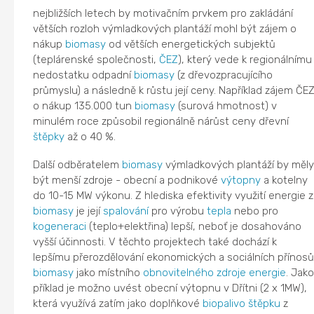
nejbližších letech by motivačním prvkem pro zakládání
větších rozloh výmladkových plantáží mohl být zájem o
nákup
biomasy
od větších energetických subjektů
(teplárenské společnosti,
ČEZ
), který vede k regionálnímu
nedostatku odpadní
biomasy
(z dřevozpracujícího
průmyslu) a následně k růstu její ceny. Například zájem ČE
o nákup 135.000 tun
biomasy
(surová hmotnost) v
minulém roce způsobil regionálně nárůst ceny dřevní
štěpky
až o 40 %.
Další odběratelem
biomasy
výmladkových plantáží by měl
být menší zdroje - obecní a podnikové
výtopny
a kotelny
do 10-15 MW výkonu. Z hlediska efektivity využití energie z
biomasy
je její
spalování
pro výrobu
tepla
nebo pro
kogeneraci
(teplo+elektřina) lepší, neboť je dosahováno
vyšší účinnosti. V těchto projektech také dochází k
lepšímu přerozdělování ekonomických a sociálních přínos
biomasy
jako místního
obnovitelného zdroje energie
. Jak
příklad je možno uvést obecní výtopnu v Dřítni (2 x 1MW),
která využívá zatím jako doplňkové
biopalivo
štěpku
z