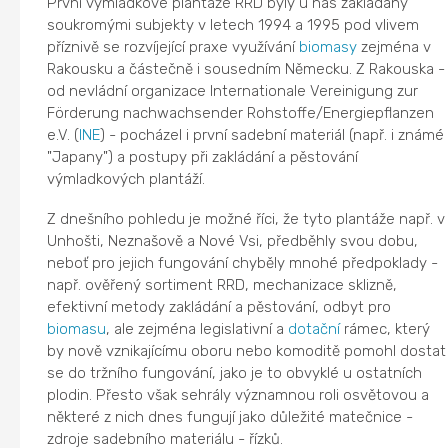
První výmladkové plantáže RRD byly u nás zakládány
soukromými subjekty v letech 1994 a 1995 pod vlivem
příznivě se rozvíjející praxe využívání
biomasy
zejména v
Rakousku a částečně i sousedním Německu. Z Rakouska -
od nevládní organizace Internationale Vereinigung zur
Förderung nachwachsender Rohstoffe/Energiepflanzen
e.V. (
INE
) - pocházel i první sadební materiál (např. i známé
"Japany") a postupy při zakládání a pěstování
výmladkových plantáží.
Z dnešního pohledu je možné říci, že tyto plantáže např. v
Unhošti, Neznašově a Nové Vsi, předběhly svou dobu,
neboť pro jejich fungování chyběly mnohé předpoklady -
např. ověřený sortiment RRD, mechanizace sklizně,
efektivní metody zakládání a pěstování, odbyt pro
biomasu
, ale zejména legislativní a
dotační
rámec, který
by nově vznikajícímu oboru nebo komoditě pomohl dostat
se do tržního fungování, jako je to obvyklé u ostatních
plodin. Přesto však sehrály významnou roli osvětovou a
některé z nich dnes fungují jako důležité matečnice -
zdroje sadebního materiálu - řízků.