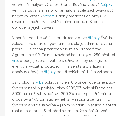
velkých či malých výtopen. Cena dřevěné vrbové
štěpky
velmi vzrostla, ale mnoho farmářů si stále zachovává svůj
negativní vztah k
vrbám
z doby předchozích omylů v
resortu a může trvat ještě značnou dobu než bude
obnovena jejich důvěra.
V současnosti je většina produkce vrbové
štěpky
Švédska
založena na soukromých farmách, ale je administrována
přes SFC a řízena prostřednictvím soukromé firmy
Agrobränsle AB. Ta má uzavřené kontrakty s 1250 pěstiteli
vrb
, propojuje zpracovatele s uživateli, aby se zajistilo
efektivní využití produkce. Firma se stará o sklizeň a
dodávky dřevěné
štěpky
do přilehlých místních výtopen.
Jako plodina
vrba
pokrývá kolem 0,5 % celkové orné půdy
Švédska např. v průběhu zimy 2002/03 bylo sklízeno cca
3000 ha, což zabezpečí asi 200 GWh energie. Průměrná
úroda byla 17,5 tun sušiny/hektar v regionu centrálního
Švédska a 21 t sušiny/ha v jižním Švédsku. Většina plantáž
rostla po dobu 4-5 let před sklizní, takže roční úroveň