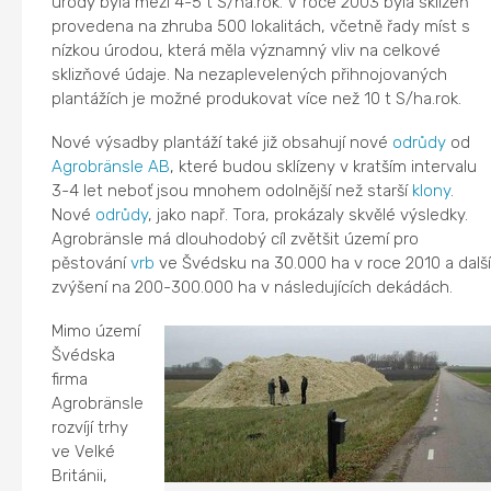
úrody byla mezi 4-5 t S/ha.rok. V roce 2003 byla sklizeň
provedena na zhruba 500 lokalitách, včetně řady míst s
nízkou úrodou, která měla významný vliv na celkové
sklizňové údaje. Na nezaplevelených přihnojovaných
plantážích je možné produkovat více než 10 t S/ha.rok.
Nové výsadby plantáží také již obsahují nové
odrůdy
od
Agrobränsle AB
, které budou sklízeny v kratším intervalu
3-4 let neboť jsou mnohem odolnější než starší
klony
.
Nové
odrůdy
, jako např. Tora, prokázaly skvělé výsledky.
Agrobränsle má dlouhodobý cíl zvětšit území pro
pěstování
vrb
ve Švédsku na 30.000 ha v roce 2010 a dalš
zvýšení na 200-300.000 ha v následujících dekádách.
Mimo území
Švédska
firma
Agrobränsle
rozvíjí trhy
ve Velké
Británii,