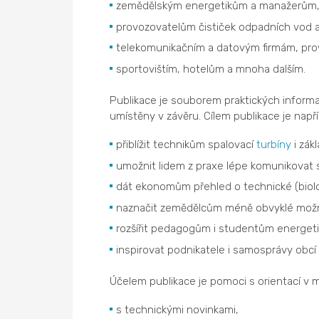
zemědělským energetikům a manažerům
provozovatelům čističek odpadních vod 
telekomunikačním a datovým firmám, pro
sportovištím, hotelům a mnoha dalším.
Publikace je souborem praktických informa
umístěny v závěru. Cílem publikace je napří
přiblížit technikům spalovací
turbíny
i zák
umožnit lidem z praxe lépe komunikovat s
dát ekonomům přehled o technické (biolo
naznačit zemědělcům méně obvyklé možn
rozšířit pedagogům i studentům energeti
inspirovat podnikatele i samosprávy obcí 
Účelem publikace je pomoci s orientací v 
s technickými novinkami,