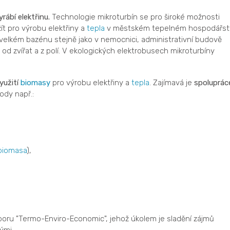
rábí elektřinu.
Technologie mikroturbín se pro široké možnosti
užít pro výrobu elektřiny a
tepla
v městském tepelném hospodářstv
 velkém bazénu stejně jako v nemocnici, administrativní budově
od zvířat a z polí. V ekologických elektrobusech mikroturbíny
yužití
biomasy
pro výrobu elektřiny a
tepla
. Zajímavá je
spoluprác
hody např.:
biomasa
),
oboru "Termo-Enviro-Economic", jehož úkolem je sladění zájmů
ými.