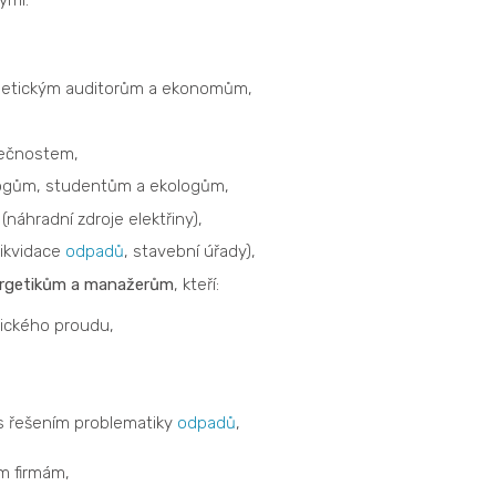
rgetickým auditorům a ekonomům,
ečnostem,
ogům, studentům a ekologům,
náhradní zdroje elektřiny),
likvidace
odpadů
, stavební úřady),
ergetikům a manažerům
, kteří:
rického proudu,
í s řešením problematiky
odpadů
,
m firmám,