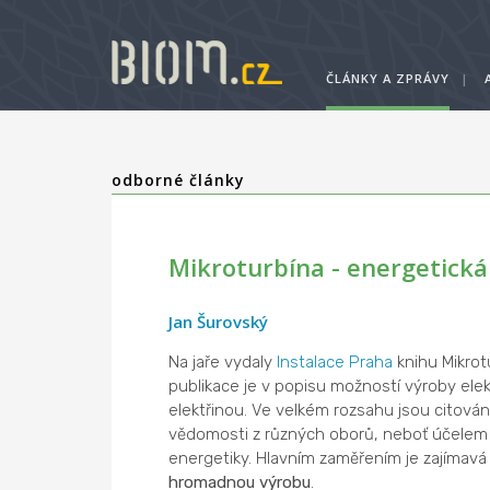
ČLÁNKY A ZPRÁVY
|
odborné články
Mikroturbína - energetická 
Jan Šurovský
Na jaře vydaly
Instalace Praha
knihu Mikrotu
publikace je v popisu možností výroby ele
elektřinou. Ve velkém rozsahu jsou citován
vědomosti z různých oborů, neboť účelem 
energetiky. Hlavním zaměřením je zajímavá
hromadnou výrobu
.