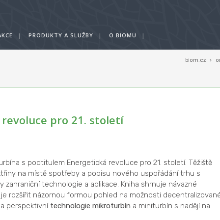
AKCE
|
PRODUKTY A SLUŽBY
|
O BIOMU
|
biom.cz
›
o
revoluce pro 21. století
rbína s podtitulem Energetická revoluce pro 21. století. Těžiště
ktřiny na místě spotřeby a popisu nového uspořádání trhu s
y zahraniční technologie a aplikace. Kniha shrnuje návazné
je rozšířit názornou formou pohled na možnosti decentralizovan
 a perspektivní
technologie mikroturbín
a miniturbín s nadějí na