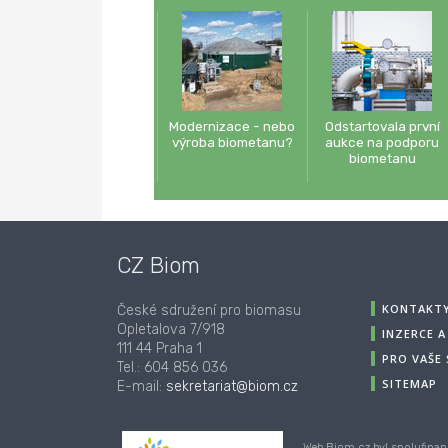
Modernizace - nebo
Odstartovala první
výroba biometanu?
aukce na podporu
biometanu
CZ Biom
KONTAKT
České sdružení pro biomasu
Opletalova 7/918
INZERCE 
111 44 Praha 1
PRO VAŠE
Tel.: 604 856 036
SITEMAP
E-mail:
sekretariat@biom.cz
Web Biom.cz byl spolufinan