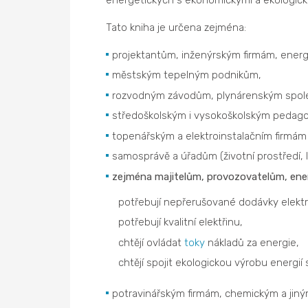
Tato kniha je určena zejména:
projektantům, inženýrským firmám, ene
městským tepelným podnikům,
rozvodným závodům, plynárenským spol
středoškolským i vysokoškolským pedag
topenářským a elektroinstalačním firmám (
samosprávě a úřadům (životní prostředí, 
zejména majitelům, provozovatelům, en
potřebují nepřerušované dodávky elekt
potřebují kvalitní elektřinu,
chtějí ovládat
toky
nákladů za energie,
chtějí spojit ekologickou výrobu energi
potravinářským firmám, chemickým a jiný