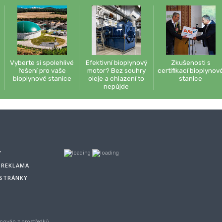
Vyberte si spolehlivé
Efektivní bioplynový
Zkušenosti s
řešení pro vaše
motor? Bez souhry
certifikací bioplynov
bioplynové stanice
oleje a chlazení to
stanice
nepůjde
Y
A REKLAMA
 STRÁNKY
cován z prostředků