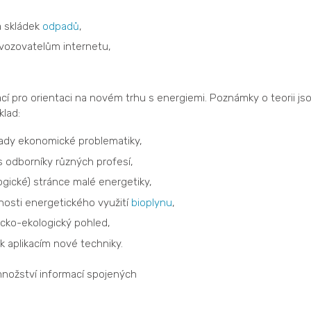
,
a skládek
odpadů
,
vozovatelům internetu,
cí pro orientaci na novém trhu s energiemi. Poznámky o teorii js
klad:
lady ekonomické problematiky,
 odborníky různých profesí,
gické) stránce malé energetiky,
osti energetického využití
bioplynu
,
cko-ekologický pohled,
k aplikacím nové techniky.
množství informací spojených