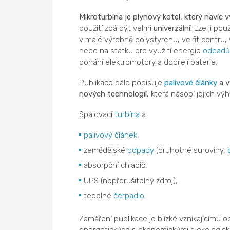
Mikroturbína je plynový kotel, který navíc vy
použití zdá být velmi
univerzální
. Lze ji po
v malé výrobně polystyrenu, ve fit centru,
nebo na statku pro využití energie
odpadů
pohání elektromotory a dobíjejí baterie.
Publikace dále popisuje
palivové články
a v
nových technologií
, která násobí jejich vý
Spalovací
turbína
a
palivový článek
,
zemědělské
odpady
(druhotné suroviny,
absorpční chladič,
UPS (nepřerušitelný zdroj),
tepelné
čerpadlo
.
Zaměření publikace je blízké vznikajícímu 
energetických s ekonomickými a ekologick