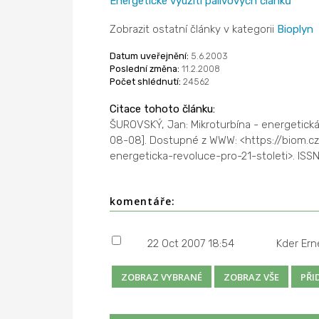
Energetické využití palivových článků
Zobrazit ostatní články v kategorii
Bioplyn
Datum uveřejnění:
5.6.2003
Poslední změna:
11.2.2008
Počet shlédnutí:
24562
Citace tohoto článku:
ŠUROVSKÝ, Jan: Mikroturbína - energetická 
08-08]. Dostupné z WWW: <https://biom.cz
energeticka-revoluce-pro-21-stoleti>. ISSN
komentáře:
22 Oct 2007 18:54
Kder Ern