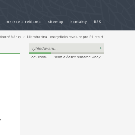
inzerce a reklama
sitemap
kontakty
RSS
dborné články
›
Mikroturbína - energetická revoluce pro 21. století
na Biomu
Biom a české odborné weby
é