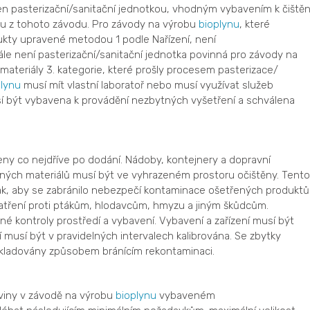
n pasterizační/sanitační jednotkou, vhodným vybavením k čištěn
zdu z tohoto závodu. Pro závody na výrobu
bioplynu
, které
dukty upravené metodou 1 podle Nařízení, není
ále není pasterizační/sanitační jednotka povinná pro závody na
 materiály 3. kategorie, které prošly procesem pasterizace/
plynu
musí mít vlastní laboratoř nebo musí využívat služeb
sí být vybavena k provádění nezbytných vyšetření a schválena
ny co nejdříve po dodání. Nádoby, kontejnery a dopravní
ných materiálů musí být ve vyhrazeném prostoru očištěny. Tento
ak, aby se zabránilo nebezpečí kontaminace ošetřených produktů
atření proti ptákům, hlodavcům, hmyzu a jiným škůdcům.
é kontroly prostředí a vybavení. Vybavení a zařízení musí být
 musí být v pravidelných intervalech kalibrována. Se zbytky
skladovány způsobem bránícím rekontaminaci.
oviny v závodě na výrobu
bioplynu
vybaveném