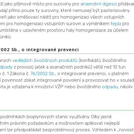
ží jako příjmové místo pro suroviny pro
anaerobní digesci
přidáva
ádají přímo pouze ty suroviny, které nemusejí být pasterizovány
oveň jako směšovací nádrž pro homogenizaci všech vstupních
lem pro homogenizaci vstupních surovin a výměníkem
tepla
pro
je umístěna v uzavřeném prostoru haly homogenizace za účelem
úniků.
2002 Sb., o integrované prevenci
vaných
vedlejších živočišných produktů
(konfiskátů živočišného
dpady
z provozů jatek a asanačních podniků) větší než 10 tun
y č. 1 Zákona č.
76/2002 Sb.
, o integrované prevenci, v platném
jí povinnost získat integrované povolení a provozovat ho v soula
ita je vztažena k množství VŽP nebo živočišného
odpadu
, nikoliv
podmínkách bioplynových stanic využívány. Díky jasně
tním právním požadavkům a možnostem aplikovat nejlepší
zení lze předpokládat bezproblémový proces. Vzhledem k „novosti