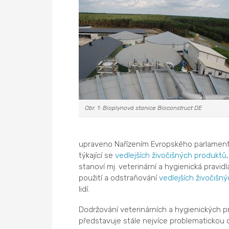
Obr. 1: Bioplynová stanice Bioconstruct DE
upraveno Nařízením Evropského parlamentu 
týkající se
vedlejších živočišných produktů
stanoví mj. veterinární a hygienická pravid
použití a odstraňování
vedlejších živočišn
lidí.
Dodržování veterinárních a hygienických p
představuje stále nejvíce problematickou 