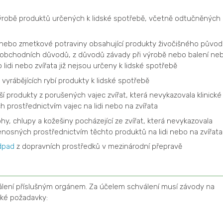
 výrobě produktů určených k lidské spotřebě, včetně odtučněných
nebo zmetkové potraviny obsahující produkty živočišného půvo
z obchodních důvodů, z důvodů závady při výrobě nebo balení ne
lidi nebo zvířata již nejsou určeny k lidské spotřebě
 vyrábějících rybí produkty k lidské spotřebě
jší produkty z porušených vajec zvířat, která nevykazovala klinické
prostřednictvím vajec na lidi nebo na zvířata
rohy, chlupy a kožešiny pocházející ze zvířat, která nevykazovala
nosných prostřednictvím těchto produktů na lidi nebo na zvířata
dpad
z dopravních prostředků v mezinárodní přepravě
álení příslušným orgánem. Za účelem schválení musí závody na
cké požadavky: