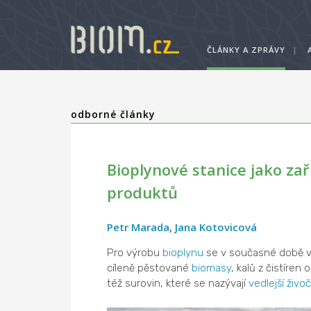
ČLÁNKY A ZPRÁVY
|
odborné články
Bioplynové stanice jako zař
produktů
Petr Marada
,
Jana Kotovicová
Pro výrobu
bioplynu
se v současné době ve
cíleně pěstované
biomasy
, kalů z čistíren
též surovin, které se nazývají
vedlejší živo