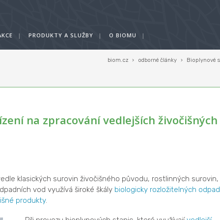
AKCE
|
PRODUKTY A SLUŽBY
|
O BIOMU
|
biom.cz
›
odborné články
›
Bioplynové s
ízení na zpracování vedlejších živočišných
dle klasických surovin živočišného původu, rostlinných surovin,
 odpadních vod využívá široké škály
biologicky rozložitelných odpa
čišné produkty
.