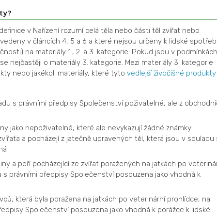
ty?
efinice v Nařízení rozumí celá těla nebo části těl zvířat nebo
edeny v článcích 4, 5 a 6 a které nejsou určeny k lidské spotřeb
čnosti) na materiály 1., 2. a 3. kategorie. Pokud jsou v podmínkác
 nejčastěji o materiály 3. kategorie. Mezi materiály 3. kategorie
kty nebo jakékoli materiály, které tyto
vedlejší živočišné produkty
ladu s právními předpisy Společenství poživatelné, ale z obchodn
eny jako nepoživatelné, které ale nevykazují žádné známky
ířata a pocházejí z jatečně upravených těl, která jsou v souladu 
ná
iny a peří pocházející ze zvířat poražených na jatkách po veteriná
adu s právními předpisy Společenství posouzena jako vhodná k
avců, která byla poražena na jatkách po veterinární prohlídce, na
 předpisy Společenství posouzena jako vhodná k porážce k lidské