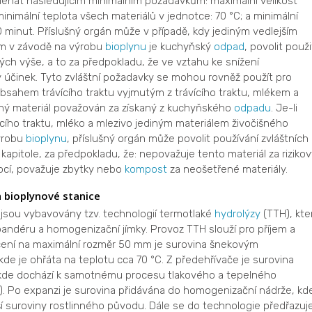
léhat následujícím minimálním požadavkům: maximální velikost
nimální teplota všech materiálů v jednotce: 70 °C; a minimální
 minut. Příslušný orgán může v případě, kdy jediným vedlejším
m v závodě na výrobu
bioplynu
je kuchyňský
odpad
, povolit použi
ých výše, a to za předpokladu, že ve vztahu ke snížení
účinek. Tyto zvláštní požadavky se mohou rovněž použít pro
obsahem trávícího traktu vyjmutým z trávícího traktu, mlékem a
aný materiál považován za získaný z kuchyňského
odpadu
. Je-li
vicího traktu, mléko a mlezivo jediným materiálem živočišného
ýrobu
bioplynu
, příslušný orgán může povolit používání zvláštních
apitole, za předpokladu, že: nepovažuje tento materiál za rizikov
ocí, považuje zbytky nebo
kompost
za neošetřené materiály.
h bioplynové stanice
jsou vybavovány tzv. technologií termotlaké
hydrolýzy
(TTH), kte
pandéru a homogenizační jímky. Provoz TTH slouží pro příjem a
rcení na maximální rozměr 50 mm je surovina šnekovým
e je ohřáta na teplotu cca 70 °C. Z předehřívače je surovina
 kde dochází k samotnému procesu tlakového a tepelného
rů). Po expanzi je surovina přidávána do homogenizační nádrže, kd
í suroviny rostlinného původu. Dále se do technologie předřazuj