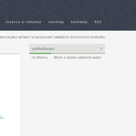
inzerce a reklama
sitemap
kontakty
RSS
tanice jako zařízení na zpracování vedlejších živočišných produktů
na Biomu
Biom a české odborné weby
dů
,