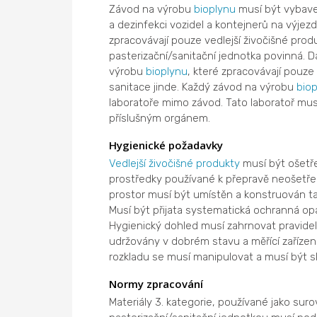
Závod na výrobu
bioplynu
musí být vybave
a dezinfekci vozidel a kontejnerů na výje
zpracovávají pouze vedlejší živočišné pro
pasterizační/sanitační jednotka povinná. D
výrobu
bioplynu
, které zpracovávají pouze
sanitace jinde. Každý závod na výrobu
bio
laboratoře mimo závod. Tato laboratoř mu
příslušným orgánem.
Hygienické požadavky
Vedlejší živočišné produkty
musí být ošetře
prostředky používané k přepravě neošetře
prostor musí být umístěn a konstruován t
Musí být přijata systematická ochranná op
Hygienický dohled musí zahrnovat pravideln
udržovány v dobrém stavu a měřící zařízení
rozkladu se musí manipulovat a musí být 
Normy zpracování
Materiály 3. kategorie, používané jako sur