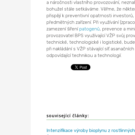
a náročnosti vlastního provozování, nezna
bohužel stále setkáváme. Věřme, že někter
přispějí k preventivní opatrnosti investor
předmětných zařízení. Při využívání (zprac
zamezení šíření
patogenů
, prevence a min
provozovatel BPS využívající VŽP svůj prov
technické, technologické i logistické, bude
při nakládání s VŽP stávající síť asanačních
odpovídající technikou a technologií.
související články:
Intenzifikace výroby bioplynu z rostlinných