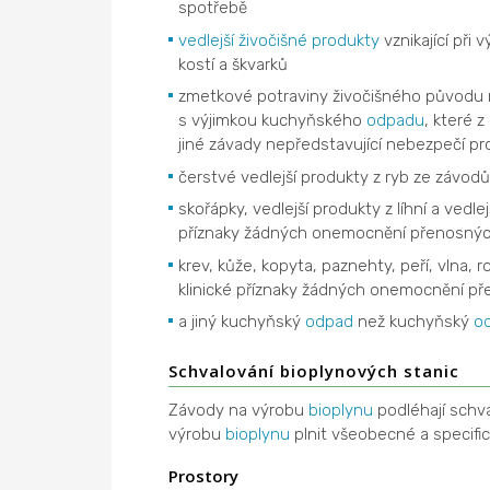
spotřebě
vedlejší živočišné produkty
vznikající při
kostí a škvarků
zmetkové potraviny živočišného původu 
s výjimkou kuchyňského
odpadu
, které 
jiné závady nepředstavující nebezpečí pro 
čerstvé vedlejší produkty z ryb ze závodů
skořápky, vedlejší produkty z líhní a vedle
příznaky žádných onemocnění přenosných 
krev, kůže, kopyta, paznehty, peří, vlna, 
klinické příznaky žádných onemocnění pře
a jiný kuchyňský
odpad
než kuchyňský
o
Schvalování bioplynových stanic
Závody na výrobu
bioplynu
podléhají schv
výrobu
bioplynu
plnit všeobecné a specifi
Prostory