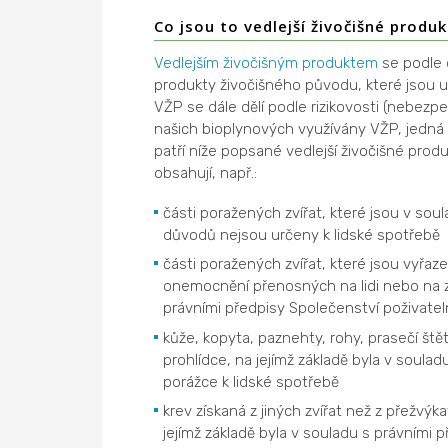
Co jsou to vedlejší živočišné produk
Vedlejším živočišným produktem
se podle d
produkty živočišného původu, které jsou uv
VŽP se dále dělí podle rizikovosti (nebezpe
našich bioplynových využívány VŽP, jedná se
patří níže popsané vedlejší živočišné produ
obsahují, např.:
části poražených zvířat, které jsou v sou
důvodů nejsou určeny k lidské spotřebě
části poražených zvířat, které jsou vyřaz
onemocnění přenosných na lidi nebo na zv
právními předpisy Společenství poživatel
kůže, kopyta, paznehty, rohy, prasečí štět
prohlídce, na jejímž základě byla v soul
porážce k lidské spotřebě
krev získaná z jiných zvířat než z přežvýk
jejímž základě byla v souladu s právními