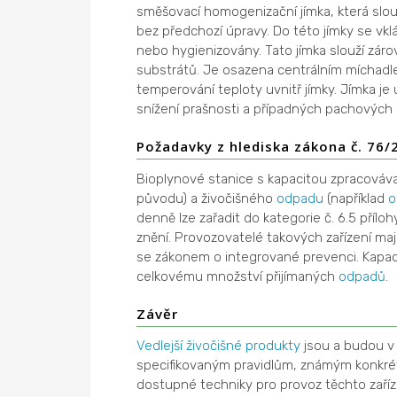
směšovací homogenizační jímka, která slou
bez předchozí úpravy. Do této jímky se vkl
nebo hygienizovány. Tato jímka slouží zár
substrátů. Je osazena centrálním míchad
temperování teploty uvnitř jímky. Jímka 
snížení prašnosti a případných pachových 
Požadavky z hlediska zákona č. 76/
Bioplynové stanice s kapacitou zpracová
původu) a živočišného
odpadu
(například
o
denně lze zařadit do kategorie č. 6.5 příloh
znění. Provozovatelé takových zařízení ma
se zákonem o integrované prevenci. Kapac
celkovému množství přijímaných
odpadů
.
Závěr
Vedlejší živočišné produkty
jsou a budou v 
specifikovaným pravidlům, známým konkré
dostupné techniky pro provoz těchto zaří