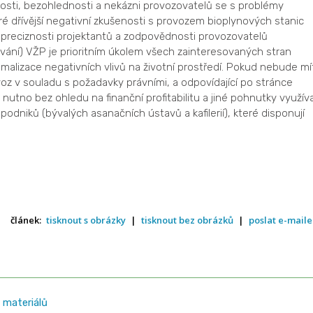
losti, bezohlednosti a nekázni provozovatelů se s problémy
é dřívější negativní zkušenosti s provozem bioplynových stanic
ů, preciznosti projektantů a zodpovědnosti provozovatelů
ování) VŽP je prioritním úkolem všech zainteresovaných stran
imalizace negativních vlivů na životní prostředí. Pokud nebude mí
oz v souladu s požadavky právními, a odpovídající po stránce
 nutno bez ohledu na finanční profitabilitu a jiné pohnutky využív
 podniků (bývalých asanačních ústavů a kafilerií), které disponují
článek:
tisknout s obrázky
|
tisknout bez obrázků
|
poslat e-mail
 materiálů