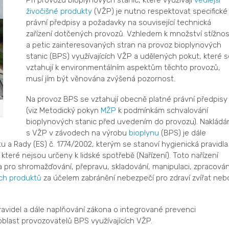
Při provozu bioplynových stanic, které využívají
vedlejší
živočišné produkty
(VŽP) je nutno respektovat specifické
právní předpisy a požadavky na související technická
zařízení dotčených provozů. Vzhledem k množství stížnos
a petic zainteresovaných stran na provoz bioplynových
stanic (BPS) využívajících VŽP a udělených pokut, které s
vztahují k environmentálním aspektům těchto provozů,
musí jím být věnována zvýšená pozornost.
Na provoz BPS se vztahují obecně platné právní předpisy
(viz Metodický pokyn
MŽP
k podmínkám schvalování
bioplynových stanic před uvedením do provozu). Nakládá
s VŽP v závodech na výrobu
bioplynu
(BPS) je dále
a Rady (ES) č. 1774/2002, kterým se stanoví hygienická pravidla
, které nejsou určeny k lidské spotřebě (Nařízení). Toto nařízení
la pro shromažďování, přepravu, skladování, manipulaci, zpracován
ých produktů
za účelem zabránění nebezpečí pro zdraví zvířat neb
ravidel a dále naplňování zákona o integrované prevenci
oblast provozovatelů BPS využívajících VŽP.