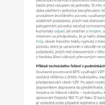
pasterizační/sanitační jednotkou musí pod
částic před vstupem do jednotky: 12 mm; mi
doba ošetření v jednotce bez přerušení: 60
produktem živočišného původu využívaný
zvláštních požadavků, jiných než stanoven
patogenních původců zaručují rovnocenný 
kuchyňský
odpad
, jeli smíchán s
hnojem
, 
mlezivem za předpokladu, že je takto získ
hnůj
, obsah trávicího traktu vyjmutý z trá
původu, který je upravován v závodě na v
požadavků, jiných než stanovených v této k
z hlediska šíření vážných přenosných nem
Příklad technického řešení v podmínkác
Současně povolované BPS využívající VŽP 
sestává většinou z drtiče, hydrolyzéru, ex
předzpracování všech VŽP. Po jejich rozd
dopravníkem dopravena do předehřívače, kd
čerpána do tlakové nádrže – hydrolyzéru,
zpracování (teplota 180 °C při tlaku 12 ba
je výsledná směs případně doplněna o dalš