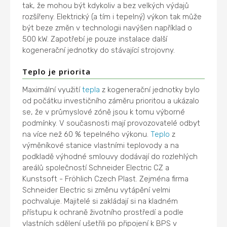
tak, že mohou být kdykoliv a bez velkých výdajů
rozšířeny. Elektrický (a tím i tepelný) výkon tak může
být beze změn v technologii navýšen například o
500 kW. Zapotřebí je pouze instalace další
kogenerační jednotky do stávající strojovny.
Teplo je priorita
Maximální využití
tepla
z kogenerační jednotky bylo
od počátku investičního záměru prioritou a ukázalo
se, že v průmyslové zóně jsou k tomu výborné
podmínky. V současnosti mají provozovatelé odbyt
na více než 60 % tepelného výkonu.
Teplo
z
výměníkové stanice vlastními teplovody a na
podkladě výhodné smlouvy dodávají do rozlehlých
areálů společností Schneider Electric CZ a
Kunstsoft - Fröhlich Czech Plast. Zejména firma
Schneider Electric si změnu vytápění velmi
pochvaluje. Majitelé si zakládají si na kladném
přístupu k ochraně životního prostředí a podle
vlastních sdělení ušetřili po připojení k BPS v