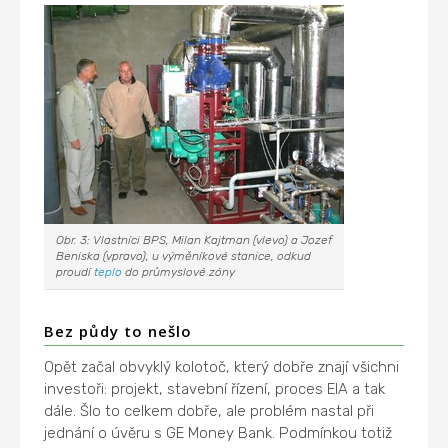
Obr. 3: Vlastníci BPS, Milan Kajtman (vlevo) a Jozef
Beniska (vpravo), u výměníkové stanice, odkud
proudí
teplo
do průmyslové zóny
Bez půdy to nešlo
Opět začal obvyklý kolotoč, který dobře znají všichni
investoři: projekt, stavební řízení, proces EIA a tak
dále. Šlo to celkem dobře, ale problém nastal při
jednání o úvěru s GE Money Bank. Podmínkou totiž