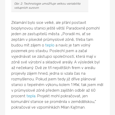
Obr. 2: Technologie umožňuje velkou variabilita
vstupních surovin
Zklamání bylo sice velké, ale přání postavit
bioplynovou stanici ještě větší. Paradoxně pomohl
jeden ze zastupitelů města. „Poradil mi, ať se
zeptám v písecké průmyslové zóně, třeba tam
budou mít zájem o
teplo
a navíc je tam volný
pozemek pro stavbu. Poslechl jsem a začal
vyjednávat se zástupci společností, která mají v
zóně své výrobní a skladové areály. A výsledek byl
až nečekaný: Dvě ze tří největších firem v areálu
projevily zájem hned, jedna si vzala čas na
rozmyšlenou. Pokud jsem tedy již dříve plánoval
stanici o tepelném výkonu kolem 1 MW, tak jsem měl
v průmyslové zóně předem zajištěn odběr až 60
procent
tepla
. Projekt mohl pokračovat, jen
komunální stanice se proměnila v zemědělskou,“
pokračoval ve vzpomínkách Milan Kajtman.