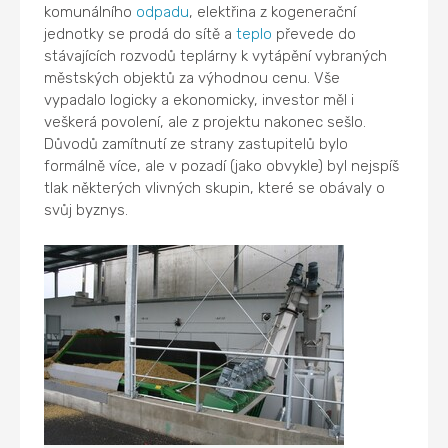
komunálního
odpadu
, elektřina z kogenerační
jednotky se prodá do sítě a
teplo
převede do
stávajících rozvodů teplárny k vytápění vybraných
městských objektů za výhodnou cenu. Vše
vypadalo logicky a ekonomicky, investor měl i
veškerá povolení, ale z projektu nakonec sešlo.
Důvodů zamítnutí ze strany zastupitelů bylo
formálně více, ale v pozadí (jako obvykle) byl nejspíš
tlak některých vlivných skupin, které se obávaly o
svůj byznys.