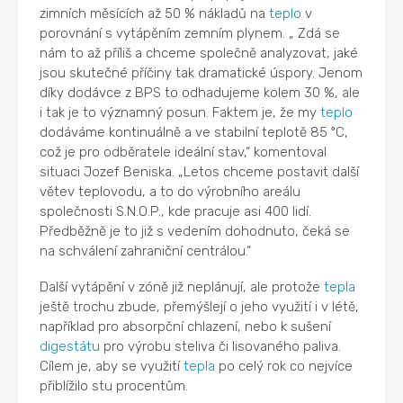
zimních měsících až 50 % nákladů na
teplo
v
porovnání s vytápěním zemním plynem. „ Zdá se
nám to až příliš a chceme společně analyzovat, jaké
jsou skutečné příčiny tak dramatické úspory. Jenom
díky dodávce z BPS to odhadujeme kolem 30 %, ale
i tak je to významný posun. Faktem je, že my
teplo
dodáváme kontinuálně a ve stabilní teplotě 85 ºC,
což je pro odběratele ideální stav,“ komentoval
situaci Jozef Beniska. „Letos chceme postavit další
větev teplovodu, a to do výrobního areálu
společnosti S.N.O.P., kde pracuje asi 400 lidí.
Předběžně je to již s vedením dohodnuto, čeká se
na schválení zahraniční centrálou.“
Další vytápění v zóně již neplánují, ale protože
tepla
ještě trochu zbude, přemýšlejí o jeho využití i v létě,
například pro absorpční chlazení, nebo k sušení
digestátu
pro výrobu steliva či lisovaného paliva.
Cílem je, aby se využití
tepla
po celý rok co nejvíce
přiblížilo stu procentům.