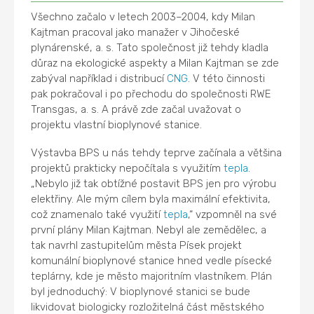
Všechno začalo v letech 2003–2004, kdy Milan
Kajtman pracoval jako manažer v Jihočeské
plynárenské, a. s. Tato společnost již tehdy kladla
důraz na ekologické aspekty a Milan Kajtman se zde
zabýval například i distribucí
CNG
. V této činnosti
pak pokračoval i po přechodu do společnosti RWE
Transgas, a. s. A právě zde začal uvažovat o
projektu vlastní bioplynové stanice.
Výstavba BPS u nás tehdy teprve začínala a většina
projektů prakticky nepočítala s využitím
tepla
.
„Nebylo již tak obtížné postavit BPS jen pro výrobu
elektřiny. Ale mým cílem byla maximální efektivita,
což znamenalo také využití
tepla
,“ vzpomněl na své
první plány Milan Kajtman. Nebyl ale zemědělec, a
tak navrhl zastupitelům města Písek projekt
komunální bioplynové stanice hned vedle písecké
teplárny, kde je město majoritním vlastníkem. Plán
byl jednoduchý: V bioplynové stanici se bude
likvidovat biologicky rozložitelná část městského