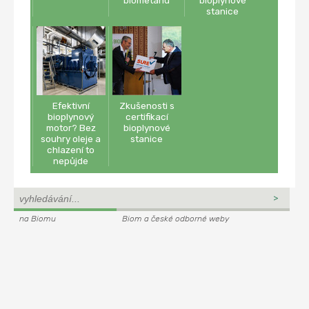
stanice
Efektivní
Zkušenosti s
bioplynový
certifikací
motor? Bez
bioplynové
souhry oleje a
stanice
chlazení to
nepůjde
na Biomu
Biom a české odborné weby