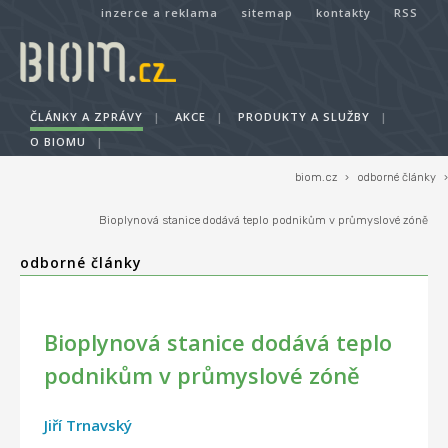
inzerce a reklama
sitemap
kontakty
RSS
ČLÁNKY A ZPRÁVY
|
AKCE
|
PRODUKTY A SLUŽBY
|
O BIOMU
|
biom.cz
›
odborné články
›
Bioplynová stanice dodává teplo podnikům v průmyslové zóně
odborné články
Bioplynová stanice dodává teplo
podnikům v průmyslové zóně
Jiří Trnavský