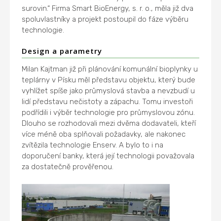
surovin.“ Firma Smart BioEnergy, s. r. o., měla již dva
spoluvlastníky a projekt postoupil do fáze výběru
technologie.
Design a parametry
Milan Kajtman již při plánování komunální bioplynky u
teplárny v Písku měl představu objektu, který bude
vyhlížet spíše jako průmyslová stavba a nevzbudí u
lidí představu nečistoty a zápachu. Tomu investoři
podřídili i výběr technologie pro průmyslovou zónu.
Dlouho se rozhodovali mezi dvěma dodavateli, kteří
více méně oba splňovali požadavky, ale nakonec
zvítězila technologie Enserv. A bylo to i na
doporučení banky, která její technologii považovala
za dostatečně prověřenou.