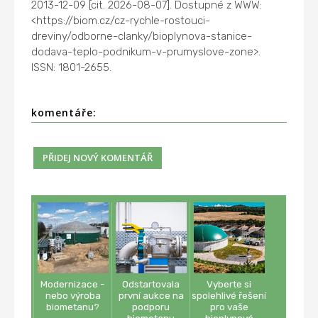
2013-12-09 [cit. 2026-08-07]. Dostupné z WWW:
<https://biom.cz/cz-rychle-rostouci-
dreviny/odborne-clanky/bioplynova-stanice-
dodava-teplo-podnikum-v-prumyslove-zone>.
ISSN: 1801-2655.
komentáře:
Modernizace -
Odstartovala
Vyberte si
nebo výroba
první aukce na
spolehlivé řešení
biometanu?
podporu
pro vaše
biometanu
bioplynové