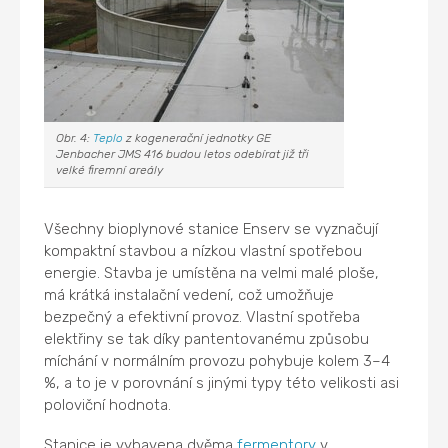
Obr. 4:
Teplo
z kogenerační jednotky GE
Jenbacher JMS 416 budou letos odebírat již tři
velké firemní areály
Všechny bioplynové stanice Enserv se vyznačují
kompaktní stavbou a nízkou vlastní spotřebou
energie. Stavba je umístěna na velmi malé ploše,
má krátká instalační vedení, což umožňuje
bezpečný a efektivní provoz. Vlastní spotřeba
elektřiny se tak díky pantentovanému způsobu
míchání v normálním provozu pohybuje kolem 3–4
%, a to je v porovnání s jinými typy této velikosti asi
poloviční hodnota.
Stanice je vybavena dvěma
fermentory
v