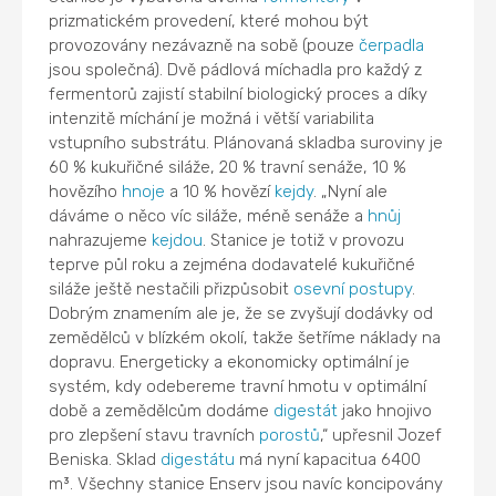
prizmatickém provedení, které mohou být
provozovány nezávazně na sobě (pouze
čerpadla
jsou společná). Dvě pádlová míchadla pro každý z
fermentorů zajistí stabilní biologický proces a díky
intenzitě míchání je možná i větší variabilita
vstupního substrátu. Plánovaná skladba suroviny je
60 % kukuřičné siláže, 20 % travní senáže, 10 %
hovězího
hnoje
a 10 % hovězí
kejdy
. „Nyní ale
dáváme o něco víc siláže, méně senáže a
hnůj
nahrazujeme
kejdou
. Stanice je totiž v provozu
teprve půl roku a zejména dodavatelé kukuřičné
siláže ještě nestačili přizpůsobit
osevní postupy
.
Dobrým znamením ale je, že se zvyšují dodávky od
zemědělců v blízkém okolí, takže šetříme náklady na
dopravu. Energeticky a ekonomicky optimální je
systém, kdy odebereme travní hmotu v optimální
době a zemědělcům dodáme
digestát
jako hnojivo
pro zlepšení stavu travních
porostů
,“ upřesnil Jozef
Beniska. Sklad
digestátu
má nyní kapacitua 6400
m³. Všechny stanice Enserv jsou navíc koncipovány