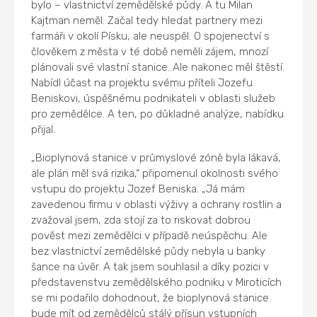
bylo – vlastnictví zemědělské půdy. A tu Milan
Kajtman neměl. Začal tedy hledat partnery mezi
farmáři v okolí Písku, ale neuspěl. O spojenectví s
člověkem z města v té době neměli zájem, mnozí
plánovali své vlastní stanice. Ale nakonec měl štěstí.
Nabídl účast na projektu svému příteli Jozefu
Beniskovi, úspěšnému podnikateli v oblasti služeb
pro zemědělce. A ten, po důkladné analýze, nabídku
přijal.
„Bioplynová stanice v průmyslové zóně byla lákavá,
ale plán měl svá rizika,“ připomenul okolnosti svého
vstupu do projektu Jozef Beniska. „Já mám
zavedenou firmu v oblasti výživy a ochrany rostlin a
zvažoval jsem, zda stojí za to riskovat dobrou
pověst mezi zemědělci v případě neúspěchu. Ale
bez vlastnictví zemědělské půdy nebyla u banky
šance na úvěr. A tak jsem souhlasil a díky pozici v
představenstvu zemědělského podniku v Miroticích
se mi podařilo dohodnout, že bioplynová stanice
bude mít od zemědělců stálý přísun vstupních