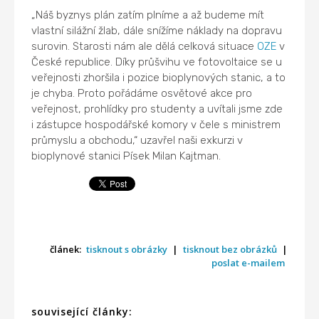
„Náš byznys plán zatím plníme a až budeme mít
vlastní silážní žlab, dále snížíme náklady na dopravu
surovin. Starosti nám ale dělá celková situace
OZE
v
České republice. Díky průšvihu ve fotovoltaice se u
veřejnosti zhoršila i pozice bioplynových stanic, a to
je chyba. Proto pořádáme osvětové akce pro
veřejnost, prohlídky pro studenty a uvítali jsme zde
i zástupce hospodářské komory v čele s ministrem
průmyslu a obchodu,“ uzavřel naši exkurzi v
bioplynové stanici Písek Milan Kajtman.
článek:
tisknout s obrázky
|
tisknout bez obrázků
|
poslat e-mailem
související články: