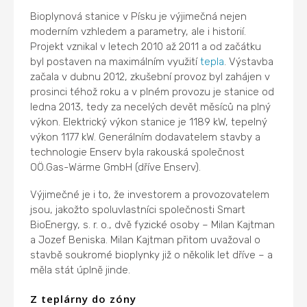
Bioplynová stanice v Písku je výjimečná nejen
moderním vzhledem a parametry, ale i historií.
Projekt vznikal v letech 2010 až 2011 a od začátku
byl postaven na maximálním využití
tepla
. Výstavba
začala v dubnu 2012, zkušební provoz byl zahájen v
prosinci téhož roku a v plném provozu je stanice od
ledna 2013, tedy za necelých devět měsíců na plný
výkon. Elektrický výkon stanice je 1189 kW, tepelný
výkon 1177 kW. Generálním dodavatelem stavby a
technologie Enserv byla rakouská společnost
OÖ.Gas-Wärme GmbH (dříve Enserv).
Výjimečné je i to, že investorem a provozovatelem
jsou, jakožto spoluvlastníci společnosti Smart
BioEnergy, s. r. o., dvě fyzické osoby – Milan Kajtman
a Jozef Beniska. Milan Kajtman přitom uvažoval o
stavbě soukromé bioplynky již o několik let dříve – a
měla stát úplně jinde.
Z teplárny do zóny