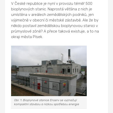
V České republice je nyní v provozu téměř 500
bioplynových stanic. Naprostá většina z nich je
umístěna v areálech zemědělských podniků, jen
výjimečně v obecní či městské zástavbě. Ale že by
někdo postavil zemědělskou bioplynovou stanici v
průmyslové zóně? A přece taková existuje, a to na
okraji města Písek.
Obr. 1: Bioplynové stanice Enserv se vyznačují
kompaktní stavbou a nízkou spotřebou energie