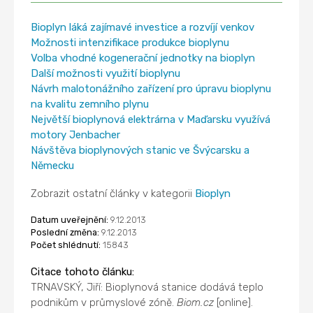
Bioplyn láká zajímavé investice a rozvíjí venkov
Možnosti intenzifikace produkce bioplynu
Volba vhodné kogenerační jednotky na bioplyn
Další možnosti využití bioplynu
Návrh malotonážního zařízení pro úpravu bioplynu
na kvalitu zemního plynu
Největší bioplynová elektrárna v Maďarsku využívá
motory Jenbacher
Návštěva bioplynových stanic ve Švýcarsku a
Německu
Zobrazit ostatní články v kategorii
Bioplyn
Datum uveřejnění:
9.12.2013
Poslední změna:
9.12.2013
Počet shlédnutí:
15843
Citace tohoto článku:
TRNAVSKÝ, Jiří: Bioplynová stanice dodává teplo
podnikům v průmyslové zóně.
Biom.cz
[online].