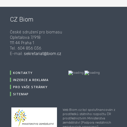
CZ Biom
České sdružení pro biomasu
Opletalova 7/918
111 44 Praha 1
Tel.: 604 856 036
E-mail:
sekretariat@biom.cz
KONTAKTY
INZERCE A REKLAMA
PRO VAŠE STRÁNKY
SITEMAP
Web Biom.cz byl spolufinancován z
prostředků státního rozpočtu ČR
prostřednictvím Ministerstva
zemědělství (Podpora nestátních
neziskových organizací).