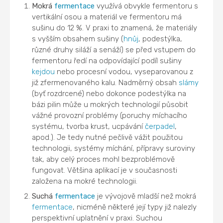
Mokrá
fermentace
využívá obvykle fermentoru s
vertikální osou a materiál ve fermentoru má
sušinu do 12 %. V praxi to znamená, že materiály
s vyšším obsahem sušiny (
hnůj
, podestýlka,
různé druhy siláží a senáží) se před vstupem do
fermentoru ředí na odpovídající podíl sušiny
kejdou
nebo procesní vodou, vyseparovanou z
již zfermenovaného kalu. Nadměrný obsah
slámy
(byť rozdrcené) nebo dokonce podestýlka na
bázi pilin může u mokrých technologií působit
vážné provozní problémy (poruchy míchacího
systému, tvorba krust, ucpávání
čerpadel
,
apod.). Je tedy nutné pečlivě vážit použitou
technologii, systémy míchání, přípravy suroviny
tak, aby celý proces mohl bezproblémově
fungovat. Většina aplikací je v současnosti
založena na mokré technologii.
Suchá
fermentace
je vývojově mladší než mokrá
fermentace
, nicméně některé její typy již nalezly
perspektivní uplatnění v praxi. Suchou