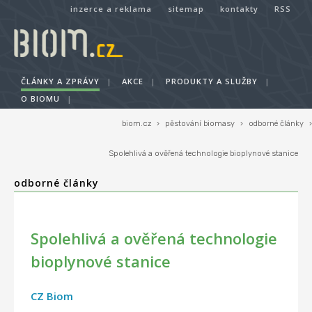
inzerce a reklama
sitemap
kontakty
RSS
ČLÁNKY A ZPRÁVY
|
AKCE
|
PRODUKTY A SLUŽBY
|
O BIOMU
|
biom.cz
›
pěstování biomasy
›
odborné články
›
Spolehlivá a ověřená technologie bioplynové stanice
odborné články
Spolehlivá a ověřená technologie
bioplynové stanice
CZ Biom