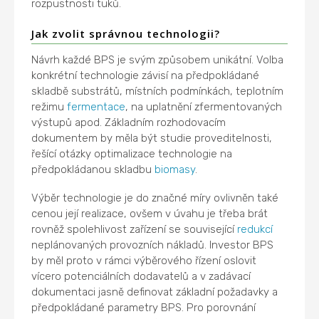
rozpustnosti tuků.
Jak zvolit správnou technologii?
Návrh každé BPS je svým způsobem unikátní. Volba
konkrétní technologie závisí na předpokládané
skladbě substrátů, místních podmínkách, teplotním
režimu
fermentace
, na uplatnění zfermentovaných
výstupů apod. Základním rozhodovacím
dokumentem by měla být studie proveditelnosti,
řešící otázky optimalizace technologie na
předpokládanou skladbu
biomasy
.
Výběr technologie je do značné míry ovlivněn také
cenou její realizace, ovšem v úvahu je třeba brát
rovněž spolehlivost zařízení se související
redukcí
neplánovaných provozních nákladů. Investor BPS
by měl proto v rámci výběrového řízení oslovit
vícero potenciálních dodavatelů a v zadávací
dokumentaci jasně definovat základní požadavky a
předpokládané parametry BPS. Pro porovnání