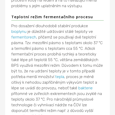
procesní vody na ředění a na to navazující menší
problémy s jejím uplatněním na výstupu.
Teplotní režim fermentačního procesu
Pro dosažení dlouhodobě stabilní produkce
bioplynu
je důležité udržování stálé teploty ve
fermentorech
, přičemž se používají dvě teplotní
pásma. Tzv. mezofilní pásmo s teplotami okolo 37 °C
a termofilní pásmo s teplotami cca 55 °C. Ačkoli
fermentační proces probíhá rychleji a teoreticky
také lépe při teplotě 55 °C, většina zemědělských
BPS využívá mezofilní režim. Důvodem k tomu může
být to, že na udržení teploty je v tomto případě
potřeba menší množství
tepla
, proces je méně
citlivý k nehodou zapříčiněným výkyvům teplot a
lépe se uvádí do provozu, neboť také
bakterie
přítomné ve zvířecích exkrementech jsou zvyklé na
teploty okolo 37 °C. Pro náročnější průmyslové
technologie či vyhnívací nádrže na ČOV lze
doporučit termofilní režim např. z důvodů vyšší