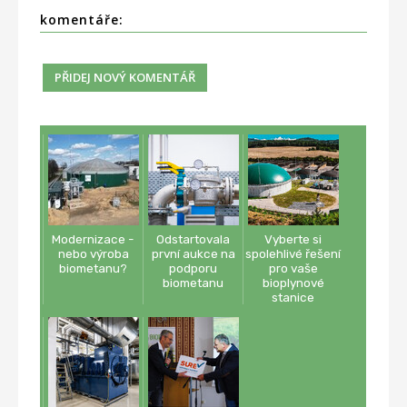
komentáře:
Modernizace -
Odstartovala
Vyberte si
nebo výroba
první aukce na
spolehlivé řešení
biometanu?
podporu
pro vaše
biometanu
bioplynové
stanice