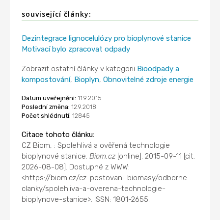
související články:
Dezintegrace lignocelulózy pro bioplynové stanice
Motivací bylo zpracovat odpady
Zobrazit ostatní články v kategorii
Bioodpady a
kompostování
,
Bioplyn
,
Obnovitelné zdroje energie
Datum uveřejnění:
11.9.2015
Poslední změna:
12.9.2018
Počet shlédnutí:
12845
Citace tohoto článku:
CZ Biom, : Spolehlivá a ověřená technologie
bioplynové stanice.
Biom.cz
[online]. 2015-09-11 [cit.
2026-08-08]. Dostupné z WWW:
<https://biom.cz/cz-pestovani-biomasy/odborne-
clanky/spolehliva-a-overena-technologie-
bioplynove-stanice>. ISSN: 1801-2655.