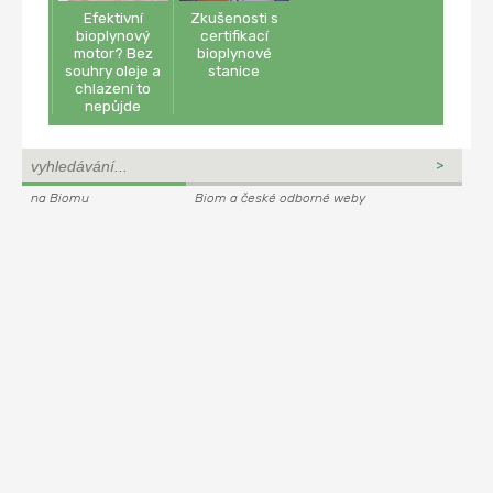
Efektivní
Zkušenosti s
bioplynový
certifikací
motor? Bez
bioplynové
souhry oleje a
stanice
chlazení to
nepůjde
na Biomu
Biom a české odborné weby