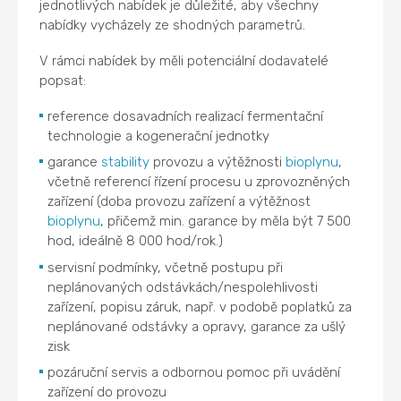
jednotlivých nabídek je důležité, aby všechny
nabídky vycházely ze shodných parametrů.
V rámci nabídek by měli potenciální dodavatelé
popsat:
reference dosavadních realizací fermentační
technologie a kogenerační jednotky
garance
stability
provozu a výtěžnosti
bioplynu
,
včetně referencí řízení procesu u zprovozněných
zařízení (doba provozu zařízení a výtěžnost
bioplynu
, přičemž min. garance by měla být 7 500
hod, ideálně 8 000 hod/rok.)
servisní podmínky, včetně postupu při
neplánovaných odstávkách/nespolehlivosti
zařízení, popisu záruk, např. v podobě poplatků za
neplánované odstávky a opravy, garance za ušlý
zisk
pozáruční servis a odbornou pomoc při uvádění
zařízení do provozu