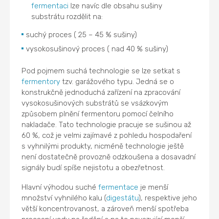
fermentaci
lze navíc dle obsahu sušiny
substrátu rozdělit na:
suchý proces ( 25 – 45 % sušiny)
vysokosušinový proces ( nad 40 % sušiny)
Pod pojmem suchá technologie se lze setkat s
fermentory
tzv. garážového typu. Jedná se o
konstrukčně jednoduchá zařízení na zpracování
vysokosušinových substrátů se vsázkovým
způsobem plnění fermentoru pomocí čelního
nakladače. Tato technologie pracuje se sušinou až
60 %, což je velmi zajímavé z pohledu hospodaření
s vyhnilými produkty, nicméně technologie ještě
není dostatečně provozně odzkoušena a dosavadní
signály budí spíše nejistotu a obezřetnost.
Hlavní výhodou suché
fermentace
je menší
množství vyhnilého kalu (
digestátu
), respektive jeho
větší koncentrovanost, a zároveň menší spotřeba