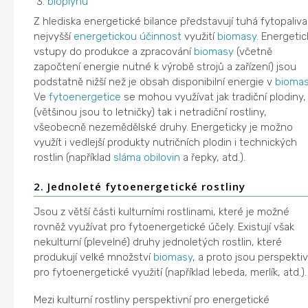
bioplynu
Z hlediska energetické bilance představují tuhá fytopaliva
nejvyšší
energetickou účinnost
využití
biomasy
. Energetic
vstupy do produkce a zpracování
biomasy
(včetně
započtení energie nutné k výrobě strojů a zařízení) jsou
podstatně nižší než je obsah disponibilní energie v
bioma
Ve
fytoenergetice
se mohou využívat jak tradiční plodiny,
(většinou jsou to letničky) tak i netradiční rostliny,
všeobecně nezemědělské druhy. Energeticky je možno
využít i vedlejší produkty nutričních plodin i technických
rostlin (například
sláma
obilovin
a řepky, atd.).
2. Jednoleté fytoenergetické rostliny
Jsou z větší části kulturními rostlinami, které je možné
rovněž využívat pro fytoenergetické účely. Existují však
nekulturní (plevelné) druhy jednoletých rostlin, které
produkují velké množství
biomasy
, a proto jsou perspektiv
pro fytoenergetické využití (například lebeda, merlík, atd.).
Mezi kulturní rostliny perspektivní pro energetické