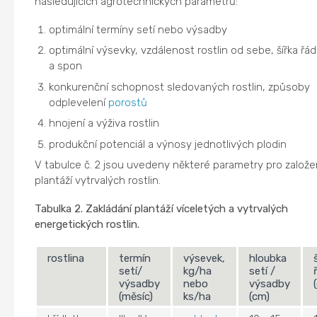
následujících agrotechnických parametrů:
optimální termíny setí nebo výsadby
optimální výsevky, vzdálenost rostlin od sebe, šířka řá
a spon
konkurenční schopnost sledovaných rostlin, způsoby
odplevelení
porostů
hnojení a výživa rostlin
produkční potenciál a výnosy jednotlivých plodin
V tabulce č. 2 jsou uvedeny některé parametry pro založe
plantáží vytrvalých rostlin.
Tabulka 2. Zakládání plantáží víceletých a vytrvalých
energetických rostlin.
rostlina
termín
výsevek,
hloubka
setí/
kg/ha
setí /
výsadby
nebo
výsadby
(měsíc)
ks/ha
(cm)