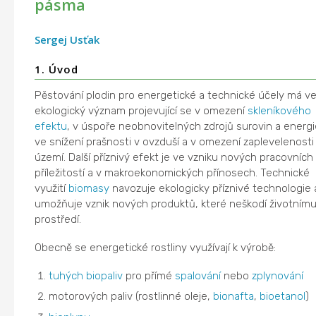
pásma
Sergej Usťak
1. Úvod
Pěstování plodin pro energetické a technické účely má ve
ekologický význam projevující se v omezení
skleníkového
efektu
, v úspoře neobnovitelných zdrojů surovin a energi
ve snížení prašnosti v ovzduší a v omezení zaplevelenosti
území. Další příznivý efekt je ve vzniku nových pracovních
příležitostí a v makroekonomických přínosech. Technické
využití
biomasy
navozuje ekologicky příznivé technologie 
umožňuje vznik nových produktů, které neškodí životním
prostředí.
Obecně se energetické rostliny využívají k výrobě:
tuhých biopaliv
pro přímé
spalování
nebo
zplynování
motorových paliv (rostlinné oleje,
bionafta
,
bioetanol
)