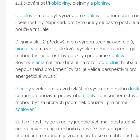
zužitkování patří
obiloviny
, olejniny a
pícniny
.
U
obilovin
může být využita pro
spalování
jenom
sláma
ne
i celé rostliny. Například, pro tyto účely se často pěstuje a
používá tritikale.
Olejniny slouží především pro výrobu technických olejů,
bionafty
a mazadel, ale kvůli vysoké koncentraci energie
mohou být celé rostliny použity i pro přímé
spalování
.
Rovněž
sláma
olejnin, která je na rozdíl od
obilnin
hrubá a
nepoužitelná pro krmení zvířat, je velice perspektivní pro
energetické využití.
Pícniny
v zeleném stavu (zvlášť při vysokém obsahu
dusík
se mohou používat pro výrobu
bioplynu
, v suchém stavu
mohou být za určitých podmínek použity i pro přímé
spalování
.
Kulturní rostliny ze skupiny jednoletých mají dostatečně
propracovanou agrotechniku a rovněž ochrana proti
chorobám a škůdcům je známa, proto se o těchto rostlin