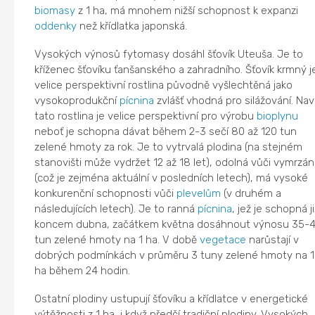
biomasy
z 1 ha, má mnohem nižší schopnost k expanzi
oddenky
než křídlatka japonská.
Vysokých výnosů fytomasy dosáhl šťovík Uteuša. Je to
kříženec šťovíku ťanšanského a zahradního. Šťovík krmný j
velice perspektivní rostlina původně vyšlechtěná jako
vysokoprodukční
pícnina
zvlášť vhodná pro silážování. Nav
tato rostlina je velice perspektivní pro výrobu
bioplynu
neboť je schopna dávat během 2-3 sečí 80 až 120 tun
zelené hmoty za rok. Je to vytrvalá plodina (na stejném
stanovišti může vydržet 12 až 18 let), odolná vůči vymrzán
(což je zejména aktuální v posledních letech), má vysoké
konkurenční schopnosti vůči
plevelům
(v druhém a
následujících letech). Je to ranná
pícnina
, jež je schopná ji
koncem dubna, začátkem května dosáhnout výnosu 35-
tun zelené hmoty na 1 ha. V době
vegetace
narůstají v
dobrých podmínkách v průměru 3 tuny zelené hmoty na 1
ha během 24 hodin.
Ostatní plodiny ustupují šťovíku a křídlatce v energetické
výtěžnosti z 1 ha, i když předčí tradiční plodiny. Vysokých