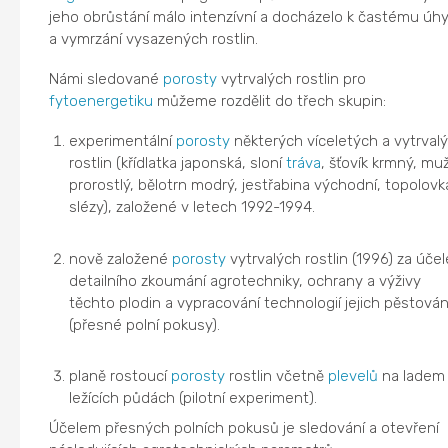
jeho obrůstání málo intenzívní a docházelo k častému úh
a vymrzání vysazených rostlin.
Námi sledované
porosty
vytrvalých rostlin pro
fytoenergetiku
můžeme rozdělit do třech skupin:
experimentální
porosty
některých víceletých a vytrval
rostlin (křídlatka japonská, sloní
tráva
, šťovík krmný, mu
prorostlý, bělotrn modrý, jestřabina východní, topolovk
slézy), založené v letech 1992-1994.
nově založené
porosty
vytrvalých rostlin (1996) za úče
detailního zkoumání agrotechniky, ochrany a výživy
těchto plodin a vypracování technologií jejich pěstován
(přesné polní pokusy).
planě rostoucí
porosty
rostlin včetně
plevelů
na ladem
ležících půdách (pilotní experiment).
Účelem přesných polních pokusů je sledování a otevření