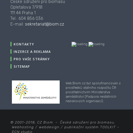
České sdružení pro biomasu
Opletalova 7/918
111 44 Praha 1
Tel.: 604 856 036
E-mail:
sekretariat@biom.cz
KONTAKTY
INZERCE A REKLAMA
PRO VAŠE STRÁNKY
SITEMAP
Web Biom.cz byl spolufinancován z
prostředků státního rozpočtu ČR
prostřednictvím Ministerstva
zemědělství (Podpora nestátních
neziskových organizací).
© 2001-2018, CZ Biom - České sdružení pro biomasu,
Webhosting
/
webdesign
/
publikační systém TOOLKIT
-
ECN studio