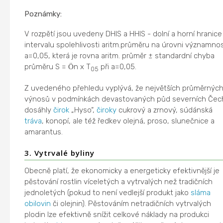
Poznámky:
V rozpětí jsou uvedeny DHIS a HHIS - dolní a horní hranice
intervalu spolehlivosti aritm.průměru na úrovni významnos
a=0,05, která je rovna aritm. průměr ± standardní chyba
průměru S =
n x T
při a=0,05.
Ö
05
Z uvedeného přehledu vyplývá, že největších průměrnýc
výnosů v podmínkách devastovaných půd severních Čec
dosáhly
čirok
„Hyso“,
čiroky
cukrový a zrnový, súdánská
tráva
, konopí, ale též ředkev olejná, proso, slunečnice a
amarantus.
3. Vytrvalé byliny
Obecně platí, že ekonomicky a energeticky efektivnější je
pěstování rostlin víceletých a vytrvalých než tradičních
jednoletých (pokud to není vedlejší produkt jako
sláma
obilovin
či olejnin). Pěstováním netradičních vytrvalých
plodin lze efektivně snížit celkové náklady na produkci