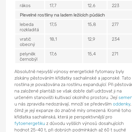
rákos
17,7
12,6
223
Plevelné rostliny na ladem ležících půdách
lebeda
17,5
15,8
277
rozkladitá
vratič
18,1
12,9
234
obecný
pelyněk
17,6
15,4
271
černobýl
Absolutně nejvyšší výnosy energetické fytomasy byly
získány pěstováním křídlatky sachalinské a japonské. Tato
rostlina je považována za rostlinu expandující. Při pěstová
na založené plantáži se však dobře daří udržovat ji na
určeném stanovišti kultivací okolního prostoru. Její
seme
u nás zpravidla nedozrávají, množí se především
oddenky
,
čímž je její expanze do značné míry omezená. Kromě toho
křídlatka sachalinská, která je perspektivnější pro
fytoenergetiku
z důvodu vyšších výnosů dosahujících
hodnot 25-40 t, při dobrých podmínkách až 60 t suché