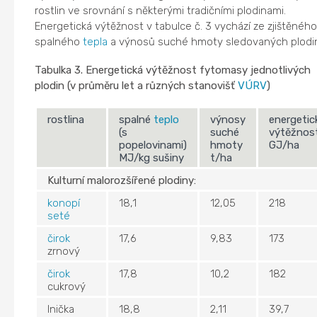
rostlin ve srovnání s některými tradičními plodinami.
Energetická výtěžnost v tabulce č. 3 vychází ze zjištěného
spalného
tepla
a výnosů suché hmoty sledovaných plodin
Tabulka 3. Energetická výtěžnost fytomasy jednotlivých
plodin (v průměru let a různých stanovišť
VÚRV
)
rostlina
spalné
teplo
výnosy
energetic
(s
suché
výtěžnos
popelovinami)
hmoty
GJ/ha
MJ/kg sušiny
t/ha
Kulturní malorozšířené plodiny:
konopí
18,1
12,05
218
seté
čirok
17,6
9,83
173
zrnový
čirok
17,8
10,2
182
cukrový
lnička
18,8
2,11
39,7