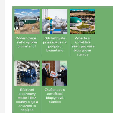
Modernizace -
Odstartovala
Vyberte si
nebo výroba
první aukce na
spolehlivé
biometanu?
podporu
řešení pro vaše
biometanu
bioplynové
stanice
Efektivní
Zkušenosti s
bioplynový
certifikací
motor? Bez
bioplynové
souhry oleje a
stanice
chlazení to
nepůjde