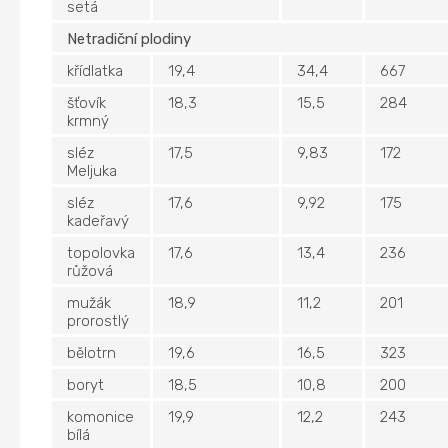
setá
Netradiční plodiny
křídlatka
19,4
34,4
667
šťovík
18,3
15,5
284
krmný
sléz
17,5
9,83
172
Meljuka
sléz
17,6
9,92
175
kadeřavý
topolovka
17,6
13,4
236
růžová
mužák
18,9
11,2
201
prorostlý
bělotrn
19,6
16,5
323
boryt
18,5
10,8
200
komonice
19,9
12,2
243
bílá