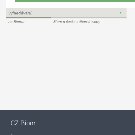
na Biomu
Biom a české odborné weby
CZ Biom