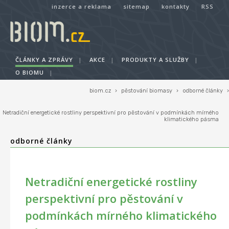
inzerce a reklama
sitemap
kontakty
RSS
ČLÁNKY A ZPRÁVY
|
AKCE
|
PRODUKTY A SLUŽBY
|
O BIOMU
|
biom.cz
›
pěstování biomasy
›
odborné články
›
Netradiční energetické rostliny perspektivní pro pěstování v podmínkách mírného
klimatického pásma
odborné články
Netradiční energetické rostliny
perspektivní pro pěstování v
podmínkách mírného klimatického