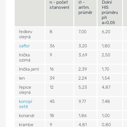
n - počet
-
Dolní
Ø
stanovení
aritm.
HIS
průměr
průměru
při
a=0,05
ředkev
8
7,00
6,20
olejná
saflor
36
3,20
1,80
lnička
9
3,69
2,50
ozimá
lnička jarní
16
2,39
1,70
len
39
2,24
1,54
řepice
12
5,23
4,87
olejná
konopí
45
9,77
7,48
seté
koriandr
18
1,86
1,00
krambe
9
4,81
0,80