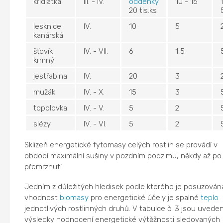
křídlatka
III. - IV.
oddenky
10 - 15
20 tis.ks
lesknice
IV.
10
5
kanárská
šťovík
IV. - VII.
6
1,5
krmný
jestřabina
IV.
20
3
mužák
IV. - X.
15
3
topolovka
IV. - V.
5
2
slézy
IV. - VI.
5
2
Sklizeň energetické fytomasy celých rostlin se provádí v
období maximální sušiny v pozdním podzimu, někdy až po
přemrznutí.
Jedním z důležitých hledisek podle kterého je posuzován
vhodnost
biomasy
pro energetické účely je spalné
teplo
jednotlivých rostlinných druhů. V tabulce č. 3 jsou uvede
výsledky hodnocení energetické výtěžnosti sledovaných