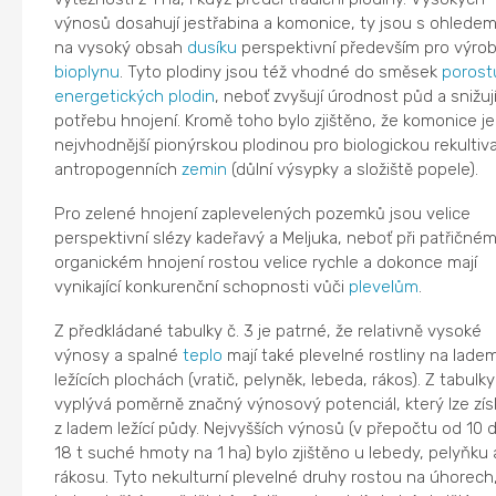
výnosů dosahují jestřabina a komonice, ty jsou s ohlede
na vysoký obsah
dusíku
perspektivní především pro výro
bioplynu
. Tyto plodiny jsou též vhodné do směsek
porost
energetických plodin
, neboť zvyšují úrodnost půd a snižuj
potřebu hnojení. Kromě toho bylo zjištěno, že komonice je
nejvhodnější pionýrskou plodinou pro biologickou rekultiva
antropogenních
zemin
(důlní výsypky a složiště popele).
Pro zelené hnojení zaplevelených pozemků jsou velice
perspektivní slézy kadeřavý a Meljuka, neboť při patřičné
organickém hnojení rostou velice rychle a dokonce mají
vynikající konkurenční schopnosti vůči
plevelům
.
Z předkládané tabulky č. 3 je patrné, že relativně vysoké
výnosy a spalné
teplo
mají také plevelné rostliny na lade
ležících plochách (vratič, pelyněk, lebeda, rákos). Z tabulky
vyplývá poměrně značný výnosový potenciál, který lze zís
z ladem ležící půdy. Nejvyšších výnosů (v přepočtu od 10 
18 t suché hmoty na 1 ha) bylo zjištěno u lebedy, pelyňku 
rákosu. Tyto nekulturní plevelné druhy rostou na úhorech