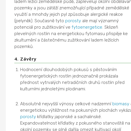
ladem ležící zemědělské půdě, zaplevelují okolní obděláva
pozemky a jsou zátěží znemožňující případné zemědělské
využití a mnohdy jejich pyl způsobuje alergické reakce
(pelyněk). Současně tyto
porosty
ale mají významný
potenciál pro zužitkování ve
fytoenergetice
. Sklizeň
plevelných rostlin na energetickou fytomasu přispěje ke
zkulturnění a částečnému zužitkování ladem ležících
pozemků.
4. Závěry
Hodnocení dlouhodobých pokusů s pěstováním
fytoenergetických rostlin jednoznačně prokázala
přednost vytrvalých netradičních druhů rostlin před
kulturními jednoletými plodinami.
Absolutně nejvyšší výnosy celkové nadzemní
biomasy
energetickou výtěžnost na pokusných plochách vykáza
porosty
křídlatky japonské a sachalinské.
Expandovatelnost křídlatky z pokusného stanoviště na
okolní pozemky se plně dařila omezit kultivací okolí