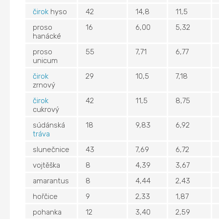
čirok
hyso
42
14,8
11,5
proso
16
6,00
5,32
hanácké
proso
55
7,71
6,77
unicum
čirok
29
10,5
7,18
zrnový
čirok
42
11,5
8,75
cukrový
súdánská
18
9,83
6,92
tráva
slunečnice
43
7,69
6,72
vojtěška
8
4,39
3,67
amarantus
8
4,44
2,43
hořčice
9
2,33
1,87
pohanka
12
3,40
2,59