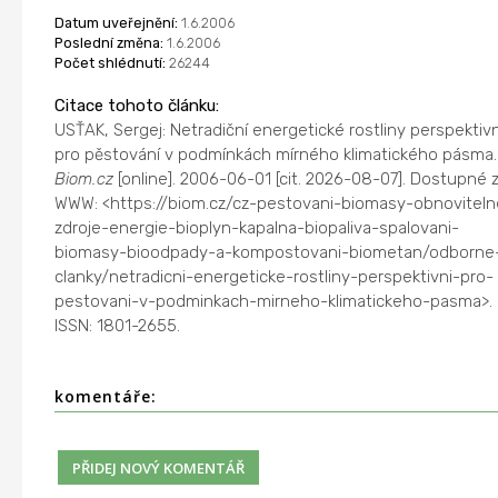
Datum uveřejnění:
1.6.2006
Poslední změna:
1.6.2006
Počet shlédnutí:
26244
Citace tohoto článku:
USŤAK, Sergej: Netradiční energetické rostliny perspektivn
pro pěstování v podmínkách mírného klimatického pásma.
Biom.cz
[online]. 2006-06-01 [cit. 2026-08-07]. Dostupné 
WWW: <https://biom.cz/cz-pestovani-biomasy-obnoviteln
zdroje-energie-bioplyn-kapalna-biopaliva-spalovani-
biomasy-bioodpady-a-kompostovani-biometan/odborne
clanky/netradicni-energeticke-rostliny-perspektivni-pro-
pestovani-v-podminkach-mirneho-klimatickeho-pasma>.
ISSN: 1801-2655.
komentáře: