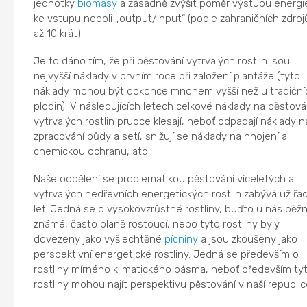
jednotky
biomasy
a zásadně zvýšit poměr výstupu energi
ke vstupu neboli „output/input“ (podle zahraničních zdroj
až 10 krát).
Je to dáno tím, že při pěstování vytrvalých rostlin jsou
nejvyšší náklady v prvním roce při založení plantáže (tyto
náklady mohou být dokonce mnohem vyšší než u tradiční
plodin). V následujících letech celkové náklady na pěstová
vytrvalých rostlin prudce klesají, neboť odpadají náklady n
zpracování půdy a setí, snižují se náklady na hnojení a
chemickou ochranu, atd.
Naše oddělení se problematikou pěstování víceletých a
vytrvalých nedřevních energetických rostlin zabývá už řa
let. Jedná se o vysokovzrůstné rostliny, buďto u nás běž
známé, často planě rostoucí, nebo tyto rostliny byly
dovezeny jako vyšlechtěné
pícniny
a jsou zkoušeny jako
perspektivní energetické rostliny. Jedná se především o
rostliny mírného klimatického pásma, neboť především ty
rostliny mohou najít perspektivu pěstování v naší republic