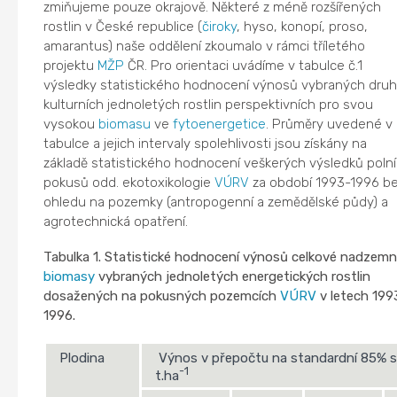
zmiňujeme pouze okrajově. Některé z méně rozšířených
rostlin v České republice (
čiroky
, hyso, konopí, proso,
amarantus) naše oddělení zkoumalo v rámci tříletého
projektu
MŽP
ČR. Pro orientaci uvádíme v tabulce č.1
výsledky statistického hodnocení výnosů vybraných dru
kulturních jednoletých rostlin perspektivních pro svou
vysokou
biomasu
ve
fytoenergetice
. Průměry uvedené v
tabulce a jejich intervaly spolehlivosti jsou získány na
základě statistického hodnocení veškerých výsledků poln
pokusů odd. ekotoxikologie
VÚRV
za období 1993-1996 b
ohledu na pozemky (antropogenní a zemědělské půdy) a
agrotechnická opatření.
Tabulka 1. Statistické hodnocení výnosů celkové nadzemn
biomasy
vybraných jednoletých energetických rostlin
dosažených na pokusných pozemcích
VÚRV
v letech 199
1996.
Plodina
Výnos v přepočtu na standardní 85% s
-1
t.ha