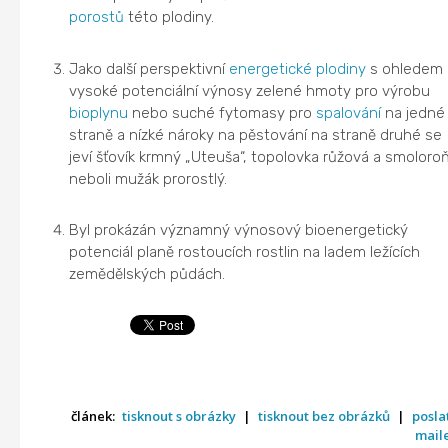
porostů
této plodiny.
Jako další perspektivní
energetické plodiny
s ohledem 
vysoké potenciální výnosy zelené hmoty pro výrobu
bioplynu
nebo suché fytomasy pro
spalování
na jedné
straně a nízké nároky na pěstování na straně druhé se
jeví šťovík krmný „Uteuša“, topolovka růžová a smoloro
neboli mužák prorostlý.
Byl prokázán významný výnosový bioenergetický
potenciál planě rostoucích rostlin na ladem ležících
zemědělských půdách.
článek:
tisknout s obrázky
|
tisknout bez obrázků
|
posla
mail