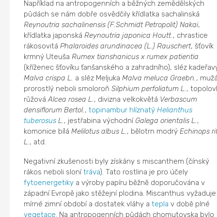
Například na antropogenních a běžných zemědělských
půdách se nám dobře osvědčily křídlatka sachalinská
Reynoutria sachalinensis (F.Schmidt Petropolit) Nakai
,
křídlatka japonská
Reynoutria japonica Houtt.
, chrastice
rákosovitá
Phalaroides arundinacea (L.) Rauschert
, šťovík
krmný Uteuša
Rumex tianshanicus x rumex patientia
(kříženec šťovíku ťanšanského a zahradního), sléz kadeřav
Malva crispa L.
a sléz Meljuka
Malva meluca Graebn.
, muž
prorostlý neboli smoloroň
Silphium perfoliatum L.
, topolov
růžová
Alcea rosea L.
, divizna velkokvětá
Verbascum
densiflorum Bertol.
,
topinambur hlíznatý
Helianthus
tuberosus
L.
, jestřabina východní
Galega orientalis L.
,
komonice bílá
Melilotus albus L.
, bělotrn modrý
Echinops ri
L.
, atd.
Negativní zkušenosti byly získány s miscanthem (čínský
rákos neboli sloní
tráva
). Tato rostlina je pro účely
fytoenergetiky
a výroby papíru běžně doporučována v
západní Evropě jako stěžejní plodina. Miscanthus vyžaduje
mírné zimní období a dostatek vláhy a
tepla
v době plné
vegetace
. Na antropogenních půdách chomutovska bylo