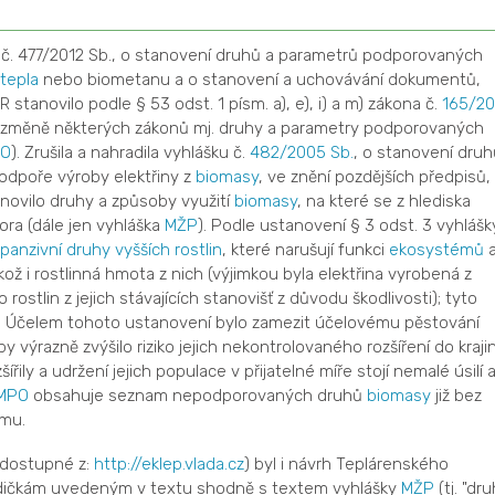
ka č. 477/2012 Sb., o stanovení druhů a parametrů podporovaných
tepla
nebo biometanu a o stanovení a uchovávání dokumentů,
tanovilo podle § 53 odst. 1 písm. a), e), i) a m) zákona č.
165/20
o změně některých zákonů mj. druhy a parametry podporovaných
O
). Zrušila a nahradila vyhlášku č.
482/2005 Sb.
, o stanovení druh
odpoře výroby elektřiny z
biomasy
, ve znění pozdějších předpisů,
novilo druhy a způsoby využití
biomasy
, na které se z hlediska
ora (dále jen vyhláška
MŽP
). Podle ustanovení § 3 odst. 3 vyhlášk
panzivní druhy
vyšších rostlin
, které narušují funkci
ekosystémů
 i rostlinná hmota z nich (výjimkou byla elektřina vyrobená z
ostlin z jejich stávajících stanovišť z důvodu škodlivosti); tyto
ky. Účelem tohoto ustanovení bylo zamezit účelovému pěstování
by výrazně zvýšilo riziko jejich nekontrolovaného rozšíření do kraji
šířily a udržení jejich populace v přijatelné míře stojí nemalé úsilí 
MPO
obsahuje seznam nepodporovaných druhů
biomasy
již bez
mu.
dostupné z:
http://eklep.vlada.cz
) byl i návrh Teplárenského
zdičkám uvedeným v textu shodně s textem vyhlášky
MŽP
(tj. "dr