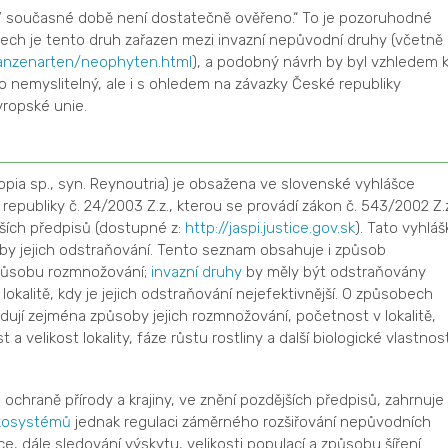
„V současné době není dostatečně ověřeno.“ To je pozoruhodné
tech je tento druh zařazen mezi invazní nepůvodní druhy (včetně
lanzenarten/neophyten.html
), a podobný návrh by byl vzhledem 
nemyslitelný, ale i s ohledem na závazky České republiky
vropské unie.
llopia sp., syn. Reynoutria) je obsažena ve slovenské vyhlášce
republiky č. 24/2003 Z.z., kterou se provádí zákon č. 543/2002 Z.z
jších předpisů (dostupné z:
http://jaspi.justice.gov.sk
). Tato vyhláš
y jejich odstraňování. Tento seznam obsahuje i způsob
působu rozmnožování;
invazní druhy
by měly být odstraňovány
lokalitě, kdy je jejich odstraňování nejefektivnější. O způsobech
dují zejména způsoby jejich rozmnožování, početnost v lokalitě,
a velikost lokality, fáze růstu rostliny a další biologické vlastnost
o ochraně přírody a krajiny, ve znění pozdějších předpisů, zahrnuje
kosystémů
jednak regulaci záměrného rozšiřování nepůvodních
, dále sledování výskytu, velikosti populací a způsobu šíření