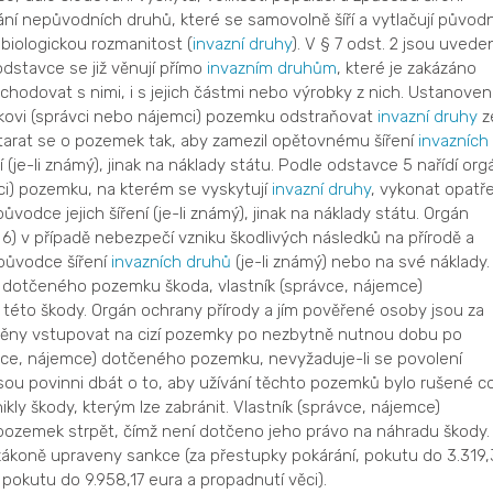
í nepůvodních druhů, které se samovolně šíří a vytlačují původn
í biologickou rozmanitost (
invazní druhy
). V § 7 odst. 2 jsou uvede
dstavce se již věnují přímo
invazním druhům
, které je zakázáno
hodovat s nimi, i s jejich částmi nebo výrobky z nich. Ustanoven
íkovi (správci nebo nájemci) pozemku odstraňovat
invazní druhy
z
rat se o pozemek tak, aby zamezil opětovnému šíření
invazních
í (je-li známý), jinak na náklady státu. Podle odstavce 5 nařídí org
mci) pozemku, na kterém se vyskytují
invazní druhy
, vykonat opatře
ůvodce jejich šíření (je-li známý), jinak na náklady státu. Orgán
6) v případě nebezpečí vzniku škodlivých následků na přírodě a
původce šíření
invazních druhů
(je-li známý) nebo na své náklady.
ci) dotčeného pozemku škoda, vlastník (správce, nájemce)
to škody. Orgán ochrany přírody a jím pověřené osoby jsou za
ěny vstupovat na cizí pozemky po nezbytně nutnou dobu po
ávce, nájemce) dotčeného pozemku, nevyžaduje-li se povolení
jsou povinni dbát o to, aby užívání těchto pozemků bylo rušené c
ly škody, kterým lze zabránit. Vlastník (správce, nájemce)
ozemek strpět, čímž není dotčeno jeho právo na náhradu škody.
zákoně upraveny sankce (za přestupky pokárání, pokutu do 3.319
y pokutu do 9.958,17 eura a propadnutí věci).