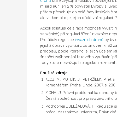
druhů
stále zvyšují a náklady související 
miliard eur, jen 2 % obyvatel Evropy si uv
přitom přesahuje do celé řady lidských činn
aktivit komplikuje jejich efektivní regulaci
Ačkoli existuje celá řada možností využití
sankčních) při regulaci šíření invazních ne
Pro účely regulace
invazních druhů
by bylo
jejichž úprava vychází z ustanovení § 32 zá
předpisů, podle kterého je jejich účelem j
finanční zvýhodnění takového využívání pří
tedy které nesnižuje biologickou rozmani
Použité zdroje
KLOZ, M., MOTLÍK, J., PETRŽÍLEK, P. et a
komentářem. Praha: Linde, 2007. s. 200.
ZICHA, J. Právní problematika ochrany bio
Česká společnost pro právo životního p
Podrobněji DOLEŽALOVÁ, H. Regulace šíř
práce. Masarykova univerzita, Právnická