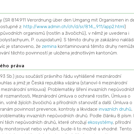
ismy (SR 814.911 Verordnung über den Umgang mit Organismen in d
dostupné z:
http://www.admin.ch/ch/d/sr/814_911/app2.html
)
ůvodních organismů (rostlin a živočichů), v němž je uvedena i
 polystachyum, P. cuspidatum). S těmito druhy je zakázáno naklád
avíc je stanoveno, že
zemina
kontaminovaná těmito druhy nemůž
žování těchto povinností je uložena jednotlivým kantonům.
kého práva
1993 Sb.) jsou součástí právního řádu vyhlášené mezinárodní
souhlas a jimiž je Česká republika vázána (stanoví-li mezinárodní
 mezinárodní smlouva). Problematiky šíření invazních nepůvodníc
ké rozmanitosti, Mezinárodní úmluva o ochraně rostlin, Úmluva o
, volně žijících živočichů a přírodních stanovišť a další. Úmluva o
tranám povinnost prevence, kontroly a likvidace
invazních druhů
,
 problematiky invazních nepůvodních druhů. Podle článku 8 písm. 
ní těch nepůvodních druhů, které ohrožují
ekosystémy
, přírodní
ěly monitorovat nebo vyhubit, bude-li to možné a vhodné. Tento