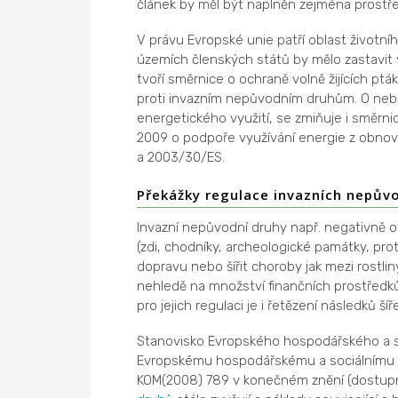
článek by měl být naplněn zejména prostře
V právu Evropské unie patří oblast životníh
územích členských států by mělo zastavit 
tvoří směrnice o ochraně volně žijících pt
proti invazním nepůvodním druhům. O nebez
energetického využití, se zmiňuje i směr
2009 o podpoře využívání energie z obnov
a 2003/30/ES.
Překážky regulace invazních nepův
Invazní nepůvodní druhy např. negativně o
(zdi, chodníky, archeologické památky, pro
dopravu nebo šířit choroby jak mezi rostlin
nehledě na množství finančních prostředk
pro jejich regulaci je i řetězení následků šíř
Stanovisko Evropského hospodářského a s
Evropskému hospodářskému a sociálnímu vý
KOM(2008) 789 v konečném znění (dostup