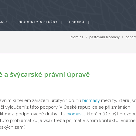
AKCE
|
PRODUKTY A SLUŽBY
|
O BIOMU
|
biom.cz
›
pěstování biomasy
›
odborn
ké a švýcarské právní úpravě
avním kritériem zařazení určitých druhů
biomasy
mezi ty, které js
i vyloučení z této podpory. V České republice se při změnách
dit mezi podporované druhy i tu
biomasu
, která může být hrozbo
 Tuto problematiku je však třeba pojímat v širším kontextu, včetně
pských zemí.