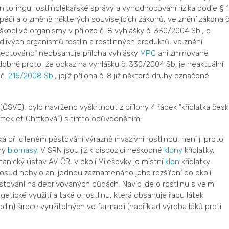
oringu rostlinolékařské správy a vyhodnocování rizika podle § 
é péči a o změně některých souvisejících zákonů, ve znění zákona č
škodlivé organismy v příloze č. 8 vyhlášky č. 330/2004 Sb., o
odlivých organismů rostlin a rostlinných produktů, ve znění
kceptováno“ neobsahuje příloha vyhlášky
MPO
ani zmiňované
obně proto, že odkaz na vyhlášku č. 330/2004 Sb. je neaktuální,
 č.
215/2008 Sb.
, jejíž příloha č. 8 již některé druhy označené
(ČSVE), bylo navrženo vyškrtnout z přílohy 4 řádek "křídlatka česk
rtek et Chrtková“) s tímto odůvodněním:
á při cíleném pěstování výrazně invazivní rostlinou, není ji proto
hy
biomasy
. V SRN jsou již k dispozici neškodné
klony
křídlatky,
tanický ústav AV ČR, v okolí Milešovky je místní
klon
křídlatky
oposud nebylo ani jednou zaznamenáno jeho rozšíření do okolí.
ěstování na deprivovaných půdách. Navíc jde o rostlinu s velmi
etické využití a také o rostlinu, která obsahuje řadu látek
din) široce využitelných ve farmacii (například výroba léků proti