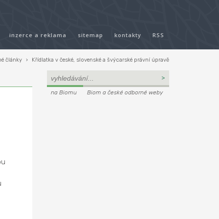
inzerce a reklama
sitemap
kontakty
RSS
é články
›
Křídlatka v české, slovenské a švýcarské právní úpravě
na Biomu
Biom a české odborné weby
ou
u