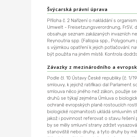
Švýcarská právní úprava
Příloha č. 2 Nařízení o nakládání s organ
Umwelt - Freisetzungsverordnung, FrSV, 
obsahuje seznam zakázaných invazních nep
Reynoutria spp. (Fallopia spp., Polygonum
s výjimkou opatření k jejich potlačování; n
být použita na jiném místě. Kontrola dodr
Závazky z mezinárodního a evrops
Podle čl. 10 Ústavy České republiky (č. 1/
smlouvy, k jejichž ratifikaci dal Parlament 
smlouva něco jiného než zákon, použije se
druhů se týkají zejména Úmluva o biologic
ochraně evropských planě rostoucích rostlin
biologické rozmanitosti ukládá smluvním s
jakož i povinnost referovat o stavu řešení
by se měly smluvní strany zdržet vysazová
stanoviště nebo druhy, a tyto druhy by m