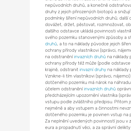
nepůvodních druhů, a konečně odstraňován
druhy z jejich přirozených biotopů a snižuj
podmínky šíření nepůvodních druhů; další o
dovážet, držet, pěstovat, rozmnožovat, obc
dalšího odstavce ukládá povinnosti vlastn
svého pozemku stanovenými způsoby a sta
druhů
, a to na náklady původce jejich šířen
ochrany přírody vlastníkovi (správci, náje
na odstranění
invazních druhů
na náklady p
ochrany přírody též může (podle odstavce 
krajině, odstranit
invazní druhy
na náklady 
Vznikne-li tím vlastníkovi (správci, nájem
dotčeného pozemku má nárok na náhradu té
účelem odstranění
invazních druhů
oprávn
předcházejícím upozornění vlastníka (spr
vstupu podle zvláštního předpisu. Přitom 
nejméně a aby vstupem a činnostmi nevznik
dotčeného pozemku je povinen vstup na p
Za neplnění uvedených povinností jsou v 
eura a propadnutí věci, a za správní delikt