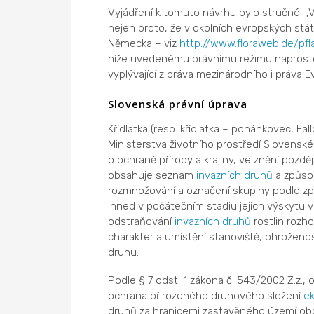
Vyjádření k tomuto návrhu bylo stručné: 
nejen proto, že v okolních evropských stá
Německa – viz
http://www.floraweb.de/pf
níže uvedenému právnímu režimu naprosto 
vyplývající z práva mezinárodního i práva E
Slovenská právní úprava
Křídlatka (resp. křídlatka – pohánkovec, Fa
Ministerstva životního prostředí Slovenské 
o ochraně přírody a krajiny, ve znění pozdě
obsahuje seznam
invazních druhů
a způsob
rozmnožování a označení skupiny podle z
ihned v počátečním stadiu jejich výskytu v 
odstraňování
invazních druhů
rostlin rozho
charakter a umístění stanoviště, ohroženost 
druhu.
Podle § 7 odst. 1 zákona č. 543/2002 Z.z., 
ochrana přirozeného druhového složení
e
druhů za hranicemi zastavěného území obce