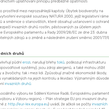
dnictvím uplatňování principu předběžné opatrnosti.
o prostředí mezi nejrozsáhlejší kapitoly. Úbytek biodiverzity na
vytvoření evropské soustavy NATURA 2000, jejíž legislativní ráme
áků a směrnice o stanovištích, které obsahují ustanovení o ochran
pečí invazních druhů rostlin, pěstovaných za účelem jejich
nice Evropského parlamentu a Rady 2009/28/EC ze dne 23. dubna
itelných zdrojů a o změně a následném zrušení směrnic 2001/77/
odních druhů
vlivňují půdní
erozi
, narušují břehy
toků
, poškozují infrastrukturu
tipovodňové systémy), jsou zdroji alergenů, a také mohou ztížit
y a živočichy, tak i mezi lidi. Způsobují značné ekonomické škody,
ů vynakládaných na jejich kontrolu a likvidaci. Významným důvod
ení
invazních druhů
.
ociálního výboru ke Sdělení Komise Radě, Evropskému parlament
boru a Výboru regionů – Plán strategie EU pro invazivní druhy
né z:
http://eur-lex.europa.eu
) uvádí, že ačkoli se počty
invazních