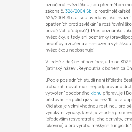
označené hvězdičkou jsou předmětem monit
zákona č.
326/2004 Sb.
, o rostlinolékařsk
626/2004 Sb., a jsou uvedeny jako invazní 
opatřeních proti zavlékání a rozšiřování šk
pozdějších předpisů."). Přes poznámku „a
hvězdičky, a tedy ani poznámky (pravděpod
neboť byla zrušena a nahrazena vyhláškou
hvězdičkou neobsahuje).
V jedné z dalších připomínek, a to od KOZE 
(latinský název „Reynoutria x bohemica Ch
„Podle posledních studií není křídlatka česk
třeba zahrnovat mezi nepodporované dru
vytvoření obdobného
klonu
připravuje i Bo
pěstován na polích již více než 10 let a d
Křídlatka je velmi vhodnou rostlinou pro p
vysokými výnosy, která je vhodná pro energ
(především resveratrol a jeho deriváty, emo
rakovině) a pro výrobu měkkých fungicidů.“