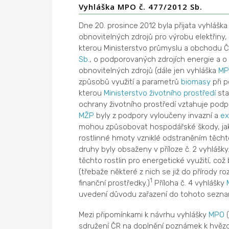
Vyhláška MPO č. 477/2012 Sb.
Dne 20. prosince 2012 byla přijata vyhláš
obnovitelných zdrojů pro výrobu elektřiny,
kterou Ministerstvo průmyslu a obchodu ČR s
Sb.
, o podporovaných zdrojích energie a 
obnovitelných zdrojů (dále jen vyhláška
MP
způsobů využití a parametrů
biomasy
při p
kterou
Ministerstvo životního prostředí
sta
ochrany životního prostředí vztahuje podp
MŽP
byly z podpory vyloučeny invazní a
ex
mohou způsobovat hospodářské škody, jakož
rostlinné hmoty vzniklé odstraněním těchto r
druhy byly obsaženy v příloze č. 2 vyhláš
těchto rostlin pro energetické využití, což 
(třebaže některé z nich se již do přírody roz
1
finanční prostředky.)
Příloha č. 4 vyhlášky
uvedení důvodu zařazení do tohoto sezna
Mezi připomínkami k návrhu vyhlášky
MPO
(
sdružení ČR na doplnění poznámek k hvě