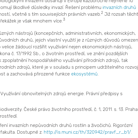
s biologickými invazemi dosahují v Evropě každoročně nejméně 10
ědomují škodlivé důsledky invazí. Řešení problému
invazních druhů
2
ostí, včetně s tím souvisejících právních vazeb.
Již rozsah těch
3
. Překážek je však mnohem více.
 různých nástrojů (koncepčních, administrativních, ekonomických,
původních druhů, jejich vlastní využití je z různých důvodů omezen
 velice žádoucí rozšířit využívání nejen ekonomických nástrojů,
kona č. 17/1992 Sb., o životním prostředí, ve znění pozdějších
ak zpoplatnění hospodářského využívání přírodních zdrojů, tak
rodních zdrojů, které je v souladu s principem udržitelného rozvoj
tost a zachovává přirozené funkce
ekosystémů
.
l. Využívání obnovitelných zdrojů energie. Právní předpisy s
diverzity. České právo životního prostředí, č. 1, 2011. s. 13. Praha
rostředí.
ení invazních nepůvodních druhů rostlin a živočichů. Rigorózní
 fakulta. Dostupné z:
http://is.muni.cz/th/320942/pravf_r_b1/
.