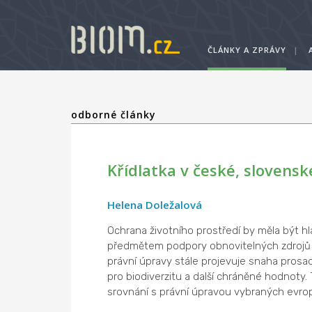
ČLÁNKY A ZPRÁVY
|
odborné články
Křídlatka v české, slovens
Helena Doležalová
Ochrana životního prostředí by měla být hl
předmětem podpory obnovitelných zdrojů č
právní úpravy stále projevuje snaha prosa
pro biodiverzitu a další chráněné hodnoty.
srovnání s právní úpravou vybraných evro