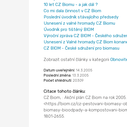
10 let CZ Biomu - a jak dál ?
Co mi dala činnost v CZ Biom
Poslední úvodník stávajícího předsedy
Usnesení z valné hromady CZ Biomu
Úvodník pro tištěný BIOM
Výroční zpráva CZ BIOM - Českého sdružen
Usnesení z Valné hromady CZ Biom konané
CZ BIOM - České sdružení pro biomasu
Zobrazit ostatní články v kategorii
Obnovite
Datum uveřejnění:
14.3.2005
Poslední změna:
13.3.2005
Počet shlédnutí:
20309
Citace tohoto článku:
CZ Biom, : Akční plán CZ Biom na rok 2005
<https://biom.cz/cz-pestovani-biomasy-ob
biomasy-bioodpady-a-kompostovani-biome
1801-2655.