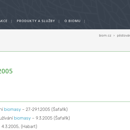
AKCE
|
PRODUKTY A SLUŽBY
|
O BIOMU
|
biom.cz
›
pěstová
2005
ní
biomasy
– 27.-29.1.2005 (Šafařík)
užívání
biomasy
– 9.3.2005 (Šafařík)
 4.3.2005, (Habart)