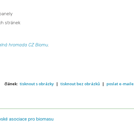
panely
ch stránek
alná hromada CZ Biomu
.
článek:
tisknout s obrázky
|
tisknout bez obrázků
|
poslat e-mail
pské asociace pro biomasu