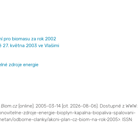
í pro biomasu za rok 2002
 27. května 2003 ve Vlašimi
lné zdroje energie
.
Biom.cz
[online]. 2005-03-14 [cit. 2026-08-06]. Dostupné z WWW:
novitelne-zdroje-energie-bioplyn-kapalna-biopaliva-spalovani-
tan/odborne-clanky/akcni-plan-cz-biom-na-rok-2005>. ISSN: