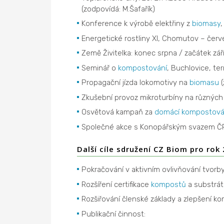
(zodpovídá: M.Šafařík)
Konference k výrobě elektřiny z
biomasy
,
Energetické rostliny XI, Chomutov – červ
Země Živitelka: konec srpna / začátek zář
Seminář o
kompostování
, Buchlovice, te
Propagační jízda lokomotivy na
biomasu
(
Zkušební provoz mikroturbíny na různých 
Osvětová kampaň za
domácí kompostová
Společné akce s Konopářským svazem ČR 
Další cíle sdružení CZ Biom pro rok
Pokračování v aktivním ovlivňování tvorby
Rozšíření certifikace
kompostů
a substrát
Rozšiřování členské základy a zlepšení k
Publikační činnost: