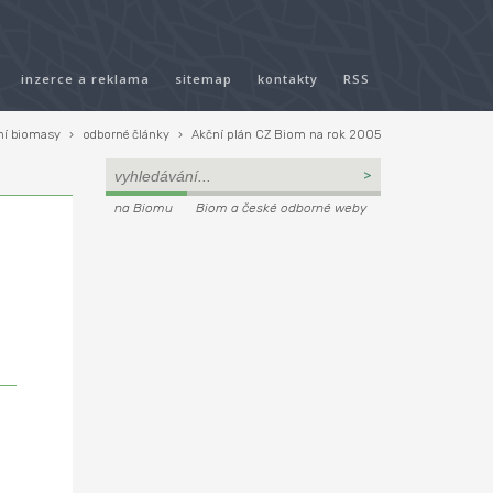
inzerce a reklama
sitemap
kontakty
RSS
ní biomasy
›
odborné články
›
Akční plán CZ Biom na rok 2005
na Biomu
Biom a české odborné weby