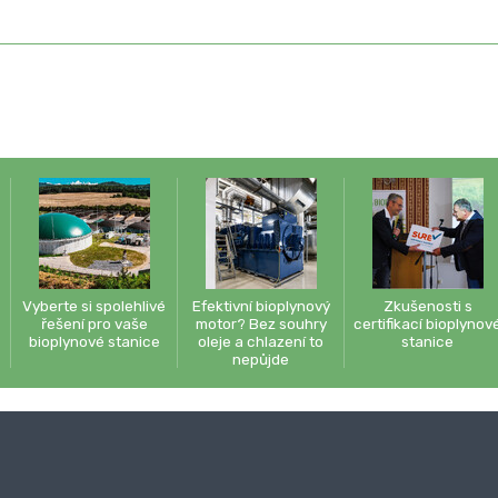
Vyberte si spolehlivé
Efektivní bioplynový
Zkušenosti s
řešení pro vaše
motor? Bez souhry
certifikací bioplynov
bioplynové stanice
oleje a chlazení to
stanice
nepůjde