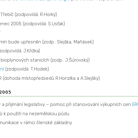
 Třebíč (zodpovídá: R.Horký)
enec 2005 (zodpovídá: S.Usťak)
í
rmín bude upřesněn (zodp.: Slejška, Maňásek)
zodpovídá: J.Křižka)
bioplynových stanicích (zodp.: J.Šúrovský)
ní
(zodpovídá: T.Hodek)
(dohoda místopředsedů R.Honzíka a A.Slejšky)
 2005
 a přijímání legislativy – pomoc při stanovování výkupních cen
ER
ů k použití na nezemělskou půdu
omunikace v rámci členské základny