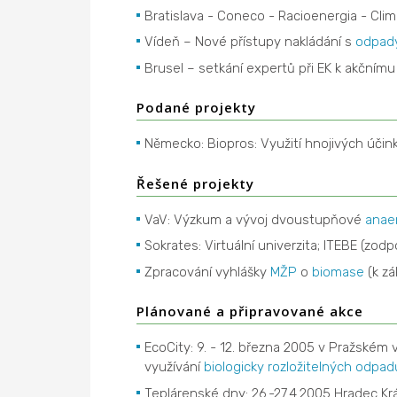
Bratislava - Coneco - Racioenergia - Clim
Vídeň – Nové přístupy nakládání s
odpad
Brusel – setkání expertů při EK k akčním
Podané projekty
Německo: Biopros: Využití hnojivých účin
Řešené projekty
VaV: Výzkum a vývoj dvoustupňové
anae
Sokrates: Virtuální univerzita; ITEBE (zodpo
Zpracování vyhlášky
MŽP
o
biomase
(k z
Plánované a připravované akce
EcoCity: 9. - 12. března 2005 v Pražském
využívání
biologicky rozložitelných odpad
Teplárenské dny: 26.-27.4.2005 Hradec Kr