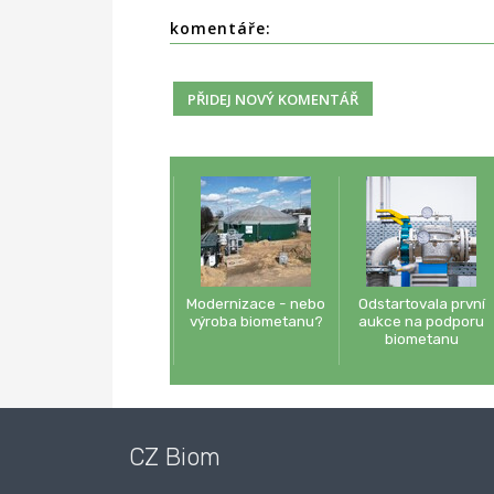
komentáře:
Modernizace - nebo
Odstartovala první
výroba biometanu?
aukce na podporu
biometanu
CZ Biom