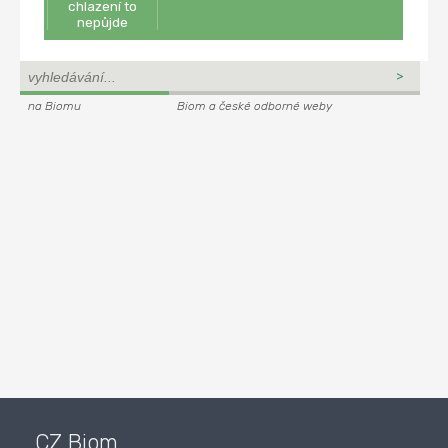
chlazení to
nepůjde
na Biomu
Biom a české odborné weby
CZ Biom