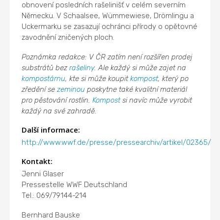
obnovení posledních rašelinišť v celém severním
Německu. V Schaalsee, Wümmewiese, Drömlingu a
Uckermarku se zasazují ochránci přírody o opětovné
zavodnění zničených ploch.
Poznámka redakce: V ČR zatím není rozšířen prodej
substrátů bez
rašeliny
. Ale každý si může zajet na
kompostárnu
, kte si může koupit
kompost
, který po
zředění se
zeminou
poskytne také kvalitní materiál
pro pěstování rostlin.
Kompost
si navíc může vyrobit
každý na své zahradě.
Další informace:
http://www.wwf.de/presse/pressearchiv/artikel/02365/
Kontakt:
Jenni Glaser
Pressestelle WWF Deutschland
Tel.: 069/79144-214
Bernhard Bauske