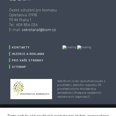
České sdružení pro biomasu
Opletalova 7/918
111 44 Praha 1
Tel.: 604 856 036
E-mail:
sekretariat@biom.cz
KONTAKTY
INZERCE A REKLAMA
PRO VAŠE STRÁNKY
SITEMAP
Web Biom.cz byl spolufinancován z
prostředků státního rozpočtu ČR
prostřednictvím Ministerstva
zemědělství (Podpora nestátních
neziskových organizací).
© 2001-2018, CZ Biom - České sdružení pro biomasu,
Tento web by rád používal k poskytování služeb, personalizaci