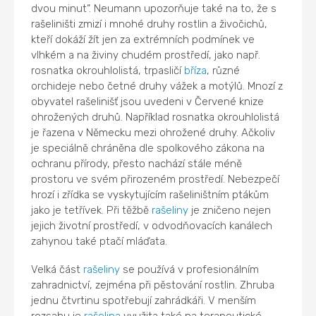
dvou minut“. Neumann upozorňuje také na to, že s
rašeliništi zmizí i mnohé druhy rostlin a živočichů,
kteří dokáží žít jen za extrémních podmínek ve
vlhkém a na živiny chudém prostředí, jako např.
rosnatka okrouhlolistá, trpasličí
bříza
, různé
orchideje nebo četné druhy vážek a motýlů. Mnozí z
obyvatel rašelinišť jsou uvedeni v Červené knize
ohrožených druhů. Například rosnatka okrouhlolistá
je řazena v Německu mezi ohrožené druhy. Ačkoliv
je speciálně chráněna dle spolkového zákona na
ochranu přírody, přesto nachází stále méně
prostoru ve svém přirozeném prostředí. Nebezpečí
hrozí i zřídka se vyskytujícím rašeliništním ptákům
jako je tetřívek. Při těžbě
rašeliny
je zničeno nejen
jejich životní prostředí, v odvodňovacích kanálech
zahynou také ptačí mláďata.
Velká část
rašeliny
se používá v profesionálním
zahradnictví, zejména při pěstování rostlin. Zhruba
jednu čtvrtinu spotřebují zahrádkáři. V menším