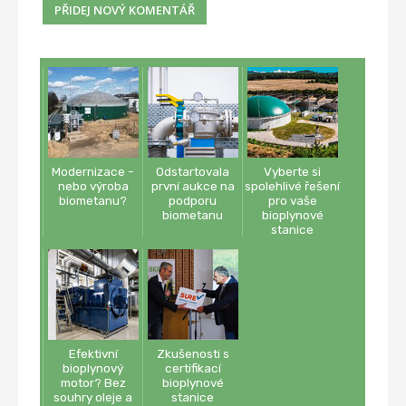
Modernizace -
Odstartovala
Vyberte si
nebo výroba
první aukce na
spolehlivé řešení
biometanu?
podporu
pro vaše
biometanu
bioplynové
stanice
Efektivní
Zkušenosti s
bioplynový
certifikací
motor? Bez
bioplynové
souhry oleje a
stanice