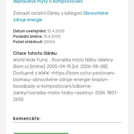
Nepravdivé mýty o kompostovaní
Zobrazit ostatní články v kategorii
Obnovitelné
zdroje energie
Datum uveřejnění:
15.4.2005
Poslední změna:
15.4.2005
Počet shlédnutí:
22056
Citace tohoto článku:
World Wide Fund, : Rosnatka místo těžby rašeliny.
Biom.cz
[online]. 2005-04-15 [cit. 2026-08-08].
Dostupné z WWW: <https://biom.cz/cz-pestovani-
biomasy-obnovitelne-zdroje-energie-bioplyn-
bioodpady-a-kompostovani/odborne-
clanky/rosnatka-misto-tezby-raseliny>. ISSN: 1801-
2655.
komentáře: