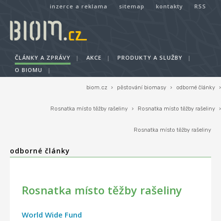
inzerce a reklama
sitemap
kontakty
RSS
ČLÁNKY A ZPRÁVY
|
AKCE
|
PRODUKTY A SLUŽBY
|
O BIOMU
|
biom.cz
›
pěstování biomasy
›
odborné články
›
Rosnatka místo těžby rašeliny
›
Rosnatka místo těžby rašeliny
›
Rosnatka místo těžby rašeliny
odborné články
Rosnatka místo těžby rašeliny
World Wide Fund