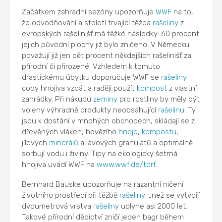
Začátkem zahradní sezóny upozorňuje
WWF
na to,
že odvodňování a století trvající těžba
rašeliny
z
evropských rašelinišť má těžké následky: 60 procent
jejich původní plochy již bylo zničeno. V Německu
považují již jen pět procent někdejších rašelinišť za
přírodní či přirozené. Vzhledem k tomuto
drastickému úbytku doporučuje WWF se
rašeliny
coby hnojiva vzdát a raději použít
kompost
z vlastní
zahrádky. Při nákupu
zeminy
pro rostliny by měly být
voleny výhradně produkty neobsahující
rašelinu
. Ty
jsou k dostání v mnohých obchodech, skládají se z
dřevěných vláken, hovězího
hnoje
,
kompostu
,
jílových
minerálů
a lávových granulátů a optimálně
sorbují vodu i živiny. Tipy na ekologicky šetrná
hnojiva uvádí WWF na
www.wwf.de/torf
.
Bernhard Bauske upozorňuje na razantní ničení
životního prostředí při těžbě
rašeliny
: „než se vytvoří
dvoumetrová vrstva
rašeliny
uplyne asi 2000 let.
Takové přírodní dědictví zničí jeden bagr během