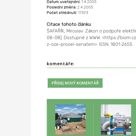
Datum uveřejnění:
1.4.2005
Poslední změna:
2.4.2005
Počet shlédnutí:
17393
Citace tohoto článku:
ŠAFAŘÍK, Miroslav: Zákon o podpoře elektř
08-08]. Dostupné z WWW: <https://biom.cz
z-oze-prosel-senatem>. ISSN: 1801-2655.
komentáře: