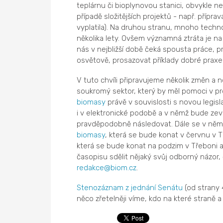
teplárnu či bioplynovou stanici, obvykle nem
případě složitějších projektů - např. přípr
vyplatila). Na druhou stranu, mnoho technol
několika lety. Ovšem významná ztráta je na
nás v nejbližší době čeká spousta práce, 
osvětově, prosazovat příklady dobré praxe 
V tuto chvíli připravujeme několik změn a no
soukromý sektor, který by měl pomoci v pr
biomasy
právě v souvislosti s novou legisl
i v elektronické podobě a v němž bude ze
pravděpodobně následovat. Dále se v něm j
biomasy
, která se bude konat v červnu v T
která se bude konat na podzim v Třeboni a
časopisu sdělit nějaký svůj odborný názor, 
redakce@biom.cz
.
Stenozáznam z jednání Senátu
(od strany 
něco zřetelněji víme, kdo na které straně a