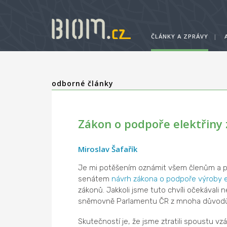
ČLÁNKY A ZPRÁVY
|
odborné články
Zákon o podpoře elektřiny
Miroslav Šafařík
Je mi potěšením oznámit všem členům a 
senátem
návrh zákona o podpoře výroby el
zákonů. Jakkoli jsme tuto chvíli očekávali
sněmovně Parlamentu ČR z mnoha důvodů, k
Skutečností je, že jsme ztratili spoustu vzá