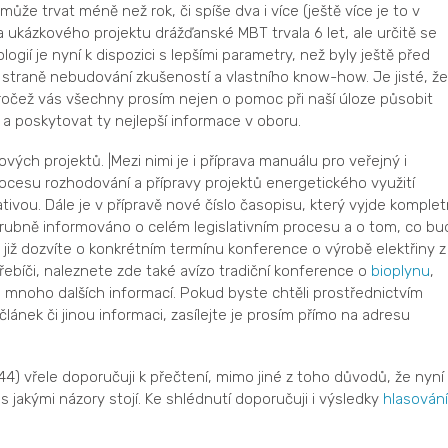
ůže trvat méně než rok, či spíše dva i více (ještě více je to v
ava ukázkového projektu drážďanské MBT trvala 6 let, ale určitě se
ogií je nyní k dispozici s lepšími parametry, než byly ještě před
 straně nebudování zkušeností a vlastního know-how. Je jisté, že
pročež vás všechny prosím nejen o pomoc při naší úloze působit
a poskytovat ty nejlepší informace v oboru.
vých projektů. |Mezi nimi je i příprava manuálu pro veřejný i
ocesu rozhodování a přípravy projektů energetického využití
ativou. Dále je v přípravě nové číslo časopisu, který vyjde komple
vrubně informováno o celém legislativním procesu a o tom, co bu
iž dozvíte o konkrétním termínu konference o výrobě elektřiny z
řebíči, naleznete zde také avízo tradiční konference o
bioplynu
,
 mnoho dalších informací. Pokud byste chtěli prostřednictvím
článek či jinou informaci, zasílejte je prosím přímo na adresu
44) vřele doporučuji k přečtení, mimo jiné z toho důvodů, že nyní
 s jakými názory stojí. Ke shlédnutí doporučuji i výsledky
hlasování