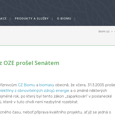
AKCE
|
PRODUKTY A SLUŽBY
|
O BIOMU
|
biom.cz
›
 z OZE prošel Senátem
příznivcům
CZ Biomu
a
biomasy
obecně, že včera, 31.3.2005 proše
ektřiny z obnovitelných zdrojů energie
a o změně některých
 nejméně rok, po který byl tento zákon „zaparkován“ v poslanecké
teré v tuto chvíli není nezbytné rozebírat.
cného času, neboť příprava kvalitního projektu, ať již se jedná o