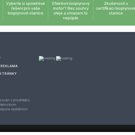
Vyberte si spolehlivé
Efektivní bioplynový
Zkušenosti s
řešení pro vaše
motor? Bez souhry
certifikací bioplynov
bioplynové stanice
oleje a chlazení to
stanice
nepůjde
Y
A REKLAMA
 STRÁNKY
cován z prostředků
řednictvím
Podpora nestátních