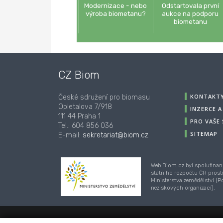
Modernizace - nebo
Odstartovala první
výroba biometanu?
aukce na podporu
biometanu
CZ Biom
KONTAKT
České sdružení pro biomasu
Opletalova 7/918
INZERCE 
111 44 Praha 1
PRO VAŠE
Tel.: 604 856 036
SITEMAP
E-mail:
sekretariat@biom.cz
Web Biom.cz byl spolufinan
státního rozpočtu ČR prost
Ministerstva zemědělství (
neziskových organizací).