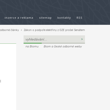
inzerce a reklama
sitemap
kontakty
RSS
odborné články
›
Zákon o podpoře elektřiny z OZE prošel Senátem
na Biomu
Biom a české odborné weby
l