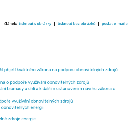
článek:
tisknout s obrázky
|
tisknout bez obrázků
|
poslat e-mail
l přijetí kvalitního zákona na podporu obnovitelných zdrojů
ona o podpoře využívání obnovitelných zdrojů
ní biomasy a uhlí a k dalším ustanovením návrhu zákona o
poře využívání obnovitelných zdrojů
 obnovitelných energií
lné zdroje energie