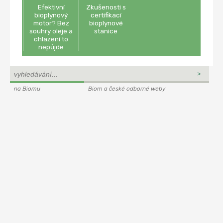
Efektivní
Zkušenosti s
bioplynový
certifikací
motor? Bez
bioplynové
souhry oleje a
stanice
chlazení to
nepůjde
na Biomu
Biom a české odborné weby