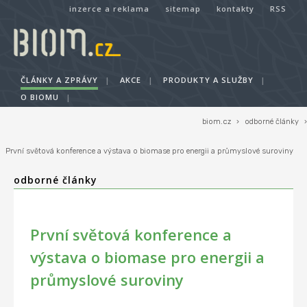
inzerce a reklama
sitemap
kontakty
RSS
ČLÁNKY A ZPRÁVY
|
AKCE
|
PRODUKTY A SLUŽBY
|
O BIOMU
|
biom.cz
›
odborné články
›
První světová konference a výstava o biomase pro energii a průmyslové suroviny
odborné články
První světová konference a
výstava o biomase pro energii a
průmyslové suroviny