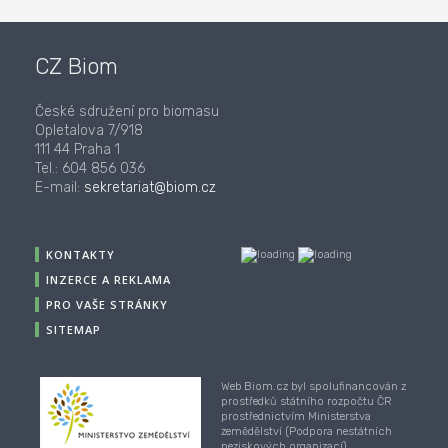
CZ Biom
České sdružení pro biomasu
Opletalova 7/918
111 44 Praha 1
Tel.: 604 856 036
E-mail:
sekretariat@biom.cz
KONTAKTY
INZERCE A REKLAMA
PRO VAŠE STRÁNKY
SITEMAP
Web Biom.cz byl spolufinancován z
prostředků státního rozpočtu ČR
prostřednictvím Ministerstva
zemědělství (Podpora nestátních
neziskových organizací).