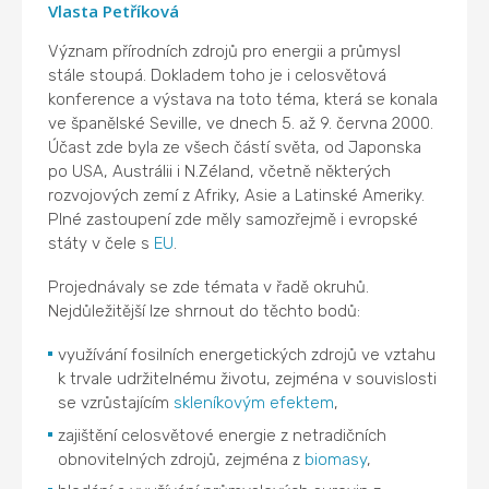
Vlasta Petříková
Význam přírodních zdrojů pro energii a průmysl
stále stoupá. Dokladem toho je i celosvětová
konference a výstava na toto téma, která se konala
ve španělské Seville, ve dnech 5. až 9. června 2000.
Účast zde byla ze všech částí světa, od Japonska
po USA, Austrálii i N.Zéland, včetně některých
rozvojových zemí z Afriky, Asie a Latinské Ameriky.
Plné zastoupení zde měly samozřejmě i evropské
státy v čele s
EU
.
Projednávaly se zde témata v řadě okruhů.
Nejdůležitější lze shrnout do těchto bodů:
využívání fosilních energetických zdrojů ve vztahu
k trvale udržitelnému životu, zejména v souvislosti
se vzrůstajícím
skleníkovým efektem
,
zajištění celosvětové energie z netradičních
obnovitelných zdrojů, zejména z
biomasy
,