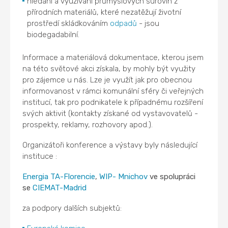
hledání a využívání průmyslových surovin z
přírodních materiálů, které nezatěžují životní
prostředí skládkováním
odpadů
- jsou
biodegadabilní.
Informace a materiálová dokumentace, kterou jsem
na této světové akci získala, by mohly být využity
pro zájemce u nás. Lze je využít jak pro obecnou
informovanost v rámci komunální sféry či veřejných
institucí, tak pro podnikatele k případnému rozšíření
svých aktivit (kontakty získané od vystavovatelů -
prospekty, reklamy, rozhovory apod.).
Organizátoři konference a výstavy byly následující
instituce :
Energia TA-Florencie
,
WIP- Mnichov
ve spolupráci
se
CIEMAT-Madrid
za podpory dalších subjektů: