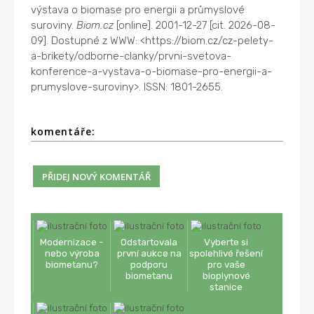
výstava o biomase pro energii a průmyslové
suroviny.
Biom.cz
[online]. 2001-12-27 [cit. 2026-08-
09]. Dostupné z WWW: <https://biom.cz/cz-pelety-
a-brikety/odborne-clanky/prvni-svetova-
konference-a-vystava-o-biomase-pro-energii-a-
prumyslove-suroviny>. ISSN: 1801-2655.
komentáře:
Modernizace -
Odstartovala
Vyberte si
nebo výroba
první aukce na
spolehlivé řešení
biometanu?
podporu
pro vaše
biometanu
bioplynové
stanice