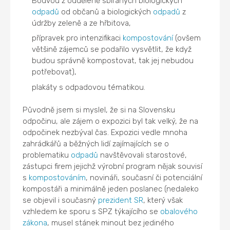
Bodvou z odděleně sbíraných biologických
odpadů
od občanů a biologických
odpadů
z
údržby zeleně a ze hřbitova,
přípravek pro intenzifikaci
kompostování
(ovšem
většině zájemců se podařilo vysvětlit, že když
budou správně kompostovat, tak jej nebudou
potřebovat),
plakáty s odpadovou tématikou.
Původně jsem si myslel, že si na Slovensku
odpočinu, ale zájem o expozici byl tak velký, že na
odpočinek nezbýval čas. Expozici vedle mnoha
zahrádkářů a běžných lidí zajímajících se o
problematiku
odpadů
navštěvovali starostové,
zástupci firem jejichž výrobní program nějak souvisí
s
kompostováním
, novináři, současní či potenciální
kompostáři a minimálně jeden poslanec (nedaleko
se objevil i současný
prezident SR
, který však
vzhledem ke sporu s SPZ týkajícího se
obalového
zákona
, musel stánek minout bez jediného