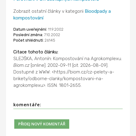
Zobrazit ostatní články v kategorii
Bioodpady a
kompostování
Datum uveřejnění:
11.9.2002
Poslední změna:
7.10.2002
Počet shlédnutí:
26145
Citace tohoto článku:
SLEJŠKA, Antonín: Kompostování na Agrokomplexu.
Biom.cz
[online]. 2002-09-11 [cit. 2026-08-09].
Dostupné z WWW: <https://biom.cz/cz-pelety-a-
brikety/odborne-clanky/kompostovani-na-
agrokomplexu>. ISSN: 1801-2655.
komentáře: