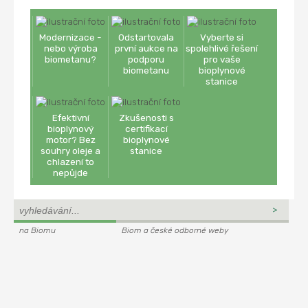
Modernizace -
Odstartovala
Vyberte si
nebo výroba
první aukce na
spolehlivé řešení
biometanu?
podporu
pro vaše
biometanu
bioplynové
stanice
Efektivní
Zkušenosti s
bioplynový
certifikací
motor? Bez
bioplynové
souhry oleje a
stanice
chlazení to
nepůjde
na Biomu
Biom a české odborné weby