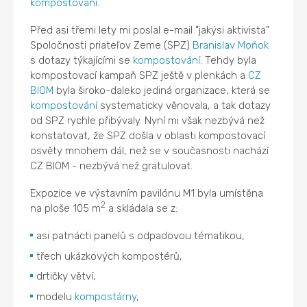
kompostování
.
Před asi třemi lety mi poslal e-mail "jakýsi aktivista"
Spoločnosti priateľov Zeme (SPZ)
Branislav Moňok
s dotazy týkajícími se
kompostování
. Tehdy byla
kompostovací kampaň SPZ ještě v plenkách a
CZ
BIOM
byla široko-daleko jediná organizace, která se
kompostování
systematicky věnovala, a tak dotazy
od SPZ rychle přibývaly. Nyní mi však nezbývá než
konstatovat, že SPZ došla v oblasti kompostovací
osvěty mnohem dál, než se v současnosti nachází
CZ BIOM - nezbývá než gratulovat.
Expozice ve výstavním pavilónu M1 byla umístěna
2
na ploše 105 m
a skládala se z:
asi patnácti panelů s odpadovou tématikou,
třech ukázkových kompostérů,
drtičky větví,
modelu
kompostárny
,