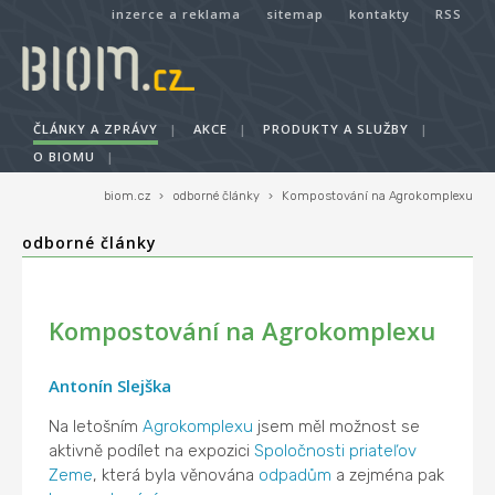
inzerce a reklama
sitemap
kontakty
RSS
ČLÁNKY A ZPRÁVY
|
AKCE
|
PRODUKTY A SLUŽBY
|
O BIOMU
|
biom.cz
›
odborné články
›
Kompostování na Agrokomplexu
odborné články
Kompostování na Agrokomplexu
Antonín Slejška
Na letošním
Agrokomplexu
jsem měl možnost se
aktivně podílet na expozici
Spoločnosti priateľov
Zeme
, která byla věnována
odpadům
a zejména pak