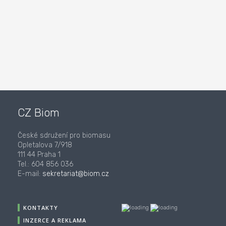
CZ Biom
České sdružení pro biomasu
Opletalova 7/918
111 44 Praha 1
Tel.: 604 856 036
E-mail:
sekretariat@biom.cz
KONTAKTY
INZERCE A REKLAMA