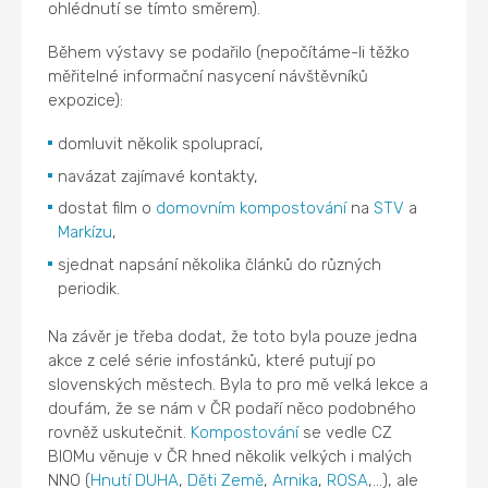
ohlédnutí se tímto směrem).
Během výstavy se podařilo (nepočítáme-li těžko
měřitelné informační nasycení návštěvníků
expozice):
domluvit několik spoluprací,
navázat zajímavé kontakty,
dostat film o
domovním kompostování
na
STV
a
Markízu
,
sjednat napsání několika článků do různých
periodik.
Na závěr je třeba dodat, že toto byla pouze jedna
akce z celé série infostánků, které putují po
slovenských městech. Byla to pro mě velká lekce a
doufám, že se nám v ČR podaří něco podobného
rovněž uskutečnit.
Kompostování
se vedle CZ
BIOMu věnuje v ČR hned několik velkých i malých
NNO (
Hnutí DUHA
,
Děti Země
,
Arnika
,
ROSA
,...), ale