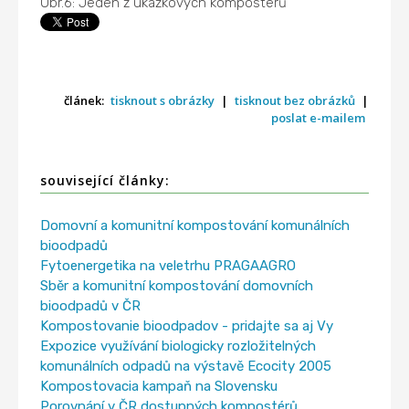
Obr.6: Jeden z ukázkových kompostérů
článek:
tisknout s obrázky
|
tisknout bez obrázků
|
poslat e-mailem
související články:
Domovní a komunitní kompostování komunálních
bioodpadů
Fytoenergetika na veletrhu PRAGAAGRO
Sběr a komunitní kompostování domovních
bioodpadů v ČR
Kompostovanie bioodpadov - pridajte sa aj Vy
Expozice využívání biologicky rozložitelných
komunálních odpadů na výstavě Ecocity 2005
Kompostovacia kampaň na Slovensku
Porovnání v ČR dostupných kompostérů