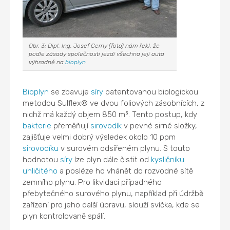
Obr. 3: Dipl. Ing. Josef Cerny (foto) nám řekl, že
podle zásady společnosti jezdí všechna její auta
výhradně na
bioplyn
Bioplyn
se zbavuje
síry
patentovanou biologickou
metodou Sulflex® ve dvou foliových zásobnících, z
nichž má každý objem 850 m³. Tento postup, kdy
bakterie
přeměňují
sirovodík
v pevné sirné složky,
zajišťuje velmi dobrý výsledek okolo 10 ppm
sirovodíku
v surovém odsířeném plynu. S touto
hodnotou
síry
lze plyn dále čistit od
kysličníku
uhličitého
a posléze ho vhánět do rozvodné sítě
zemního plynu. Pro likvidaci případného
přebytečného surového plynu, například při údržbě
zařízení pro jeho další úpravu, slouží svíčka, kde se
plyn kontrolovaně spálí.