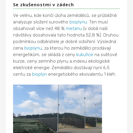
Se zkušenostmi v zádech
Ve velínu, kde končí úloha zemědělců, se průběžně
analyzuje složení surového
bioplynu
. Ten musí
obsahovat více než 48 %
metanu
(v době naší
návštěvy dosahovala tato hodnota 52,8 %). Druhou
podmínkou odběratele je dobré odsíření. Výsledná
cena
bioplynu
, za kterou ho zemědělci prodávají
energetikům, se skládá z ceny
kukuřice
na světové
burze, ceny zemního plynu a indexu ekologické
elektrické energie. Zemědělci dostávají nyní 6,5
centu za
bioplyn
energetického ekvivalentu 1 kWh.