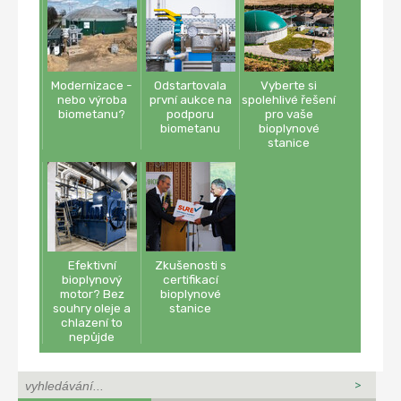
Modernizace -
Odstartovala
Vyberte si
nebo výroba
první aukce na
spolehlivé řešení
biometanu?
podporu
pro vaše
biometanu
bioplynové
stanice
Efektivní
Zkušenosti s
bioplynový
certifikací
motor? Bez
bioplynové
souhry oleje a
stanice
chlazení to
nepůjde