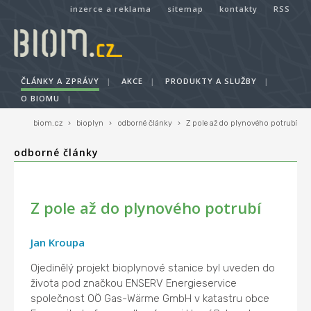
inzerce a reklama
sitemap
kontakty
RSS
ČLÁNKY A ZPRÁVY
|
AKCE
|
PRODUKTY A SLUŽBY
|
O BIOMU
|
biom.cz
›
bioplyn
›
odborné články
›
Z pole až do plynového potrubí
odborné články
Z pole až do plynového potrubí
Jan Kroupa
Ojedinělý projekt bioplynové stanice byl uveden do
života pod značkou ENSERV Energieservice
společnost OÖ Gas-Wärme GmbH v katastru obce