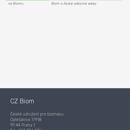
na Biomu
Biom a české odborné weby
CZ Biom
České sdružení pro biomasu
Opletalova 7/918
111 44 Praha 1