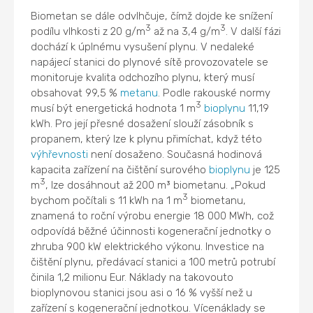
Biometan se dále odvlhčuje, čímž dojde ke snížení
3
3
podílu vlhkosti z 20 g/m
až na 3,4 g/m
. V další fázi
dochází k úplnému vysušení plynu. V nedaleké
napájecí stanici do plynové sítě provozovatele se
monitoruje kvalita odchozího plynu, který musí
obsahovat 99,5 %
metanu
. Podle rakouské normy
3
musí být energetická hodnota 1 m
bioplynu
11,19
kWh. Pro její přesné dosažení slouží zásobník s
propanem, který lze k plynu přimíchat, když této
výhřevnosti
není dosaženo. Současná hodinová
kapacita zařízení na čištění surového
bioplynu
je 125
3
m
, lze dosáhnout až 200 m³ biometanu. „Pokud
3
bychom počítali s 11 kWh na 1 m
biometanu,
znamená to roční výrobu energie 18 000 MWh, což
odpovídá běžné účinnosti kogenerační jednotky o
zhruba 900 kW elektrického výkonu. Investice na
čištění plynu, předávací stanici a 100 metrů potrubí
činila 1,2 milionu Eur. Náklady na takovouto
bioplynovou stanici jsou asi o 16 % vyšší než u
zařízení s kogenerační jednotkou. Vícenáklady se