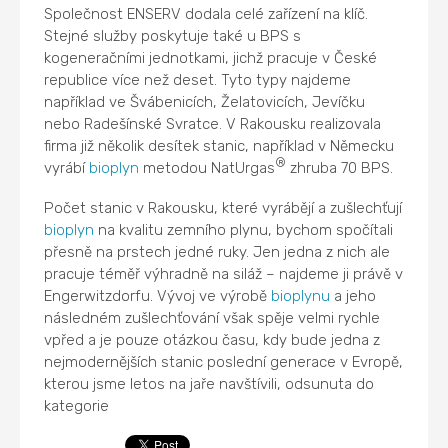
Společnost ENSERV dodala celé zařízení na klíč.
Stejné služby poskytuje také u BPS s
kogeneračními jednotkami, jichž pracuje v České
republice více než deset. Tyto typy najdeme
například ve Švábenicích, Želatovicích, Jevíčku
nebo Radešínské Svratce. V Rakousku realizovala
firma již několik desítek stanic, například v Německu
®
vyrábí
bioplyn
metodou NatUrgas
zhruba 70 BPS.
Počet stanic v Rakousku, které vyrábějí a zušlechťují
bioplyn
na kvalitu zemního plynu, bychom spočítali
přesně na prstech jedné ruky. Jen jedna z nich ale
pracuje téměř výhradně na siláž – najdeme ji právě v
Engerwitzdorfu. Vývoj ve výrobě
bioplynu
a jeho
následném zušlechťování však spěje velmi rychle
vpřed a je pouze otázkou času, kdy bude jedna z
nejmodernějších stanic poslední generace v Evropě,
kterou jsme letos na jaře navštívili, odsunuta do
kategorie