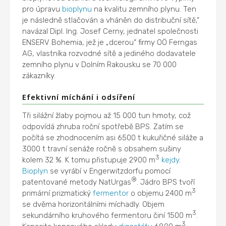
pro úpravu
bioplynu
na kvalitu zemního plynu. Ten
je následně stlačován a vháněn do distribuční sítě,“
navázal Dipl. Ing. Josef Cerny, jednatel společnosti
ENSERV Bohemia, jež je „dcerou“ firmy OÖ Ferngas
AG, vlastníka rozvodné sítě a jediného dodavatele
zemního plynu v Dolním Rakousku se 70 000
zákazníky.
Efektivní míchání i odsíření
Tři silážní žlaby pojmou až 15 000 tun hmoty, což
odpovídá zhruba roční spotřebě BPS. Zatím se
počítá se zhodnocením asi 6500 t kukuřičné siláže a
3000 t travní senáže ročně s obsahem sušiny
3
kolem 32 %. K tomu přistupuje 2900 m
kejdy
.
Bioplyn
se vyrábí v Engerwitzdorfu pomocí
®
patentované metody NatUrgas
. Jádro BPS tvoří
3
primární prizmatický
fermentor
o objemu 2400 m
se dvěma horizontálními míchadly. Objem
3
sekundárního kruhového fermentoru činí 1500 m
.
3