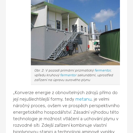
Obr. 2: V pozadí primární prizmatický
fermentor
,
vpředu kruhový
fermentor
sekundární, uprostřed
zařízení na úpravu surového plynu
„Konverze energie z obnovitelných zdrojů přímo do
její nejušlechtilejší formy, tedy
metanu
, je velmi
náročný proces, ovšem ve prospěch perspektivního
energetického hospodářství. Zásadní výhodou této
technologie je možnost vtláčení a uchování plynu v
rozvodné síti. Zdejší zařízení kombinuje vlastní
bioplynovou stanici a technologii aminové vypírky