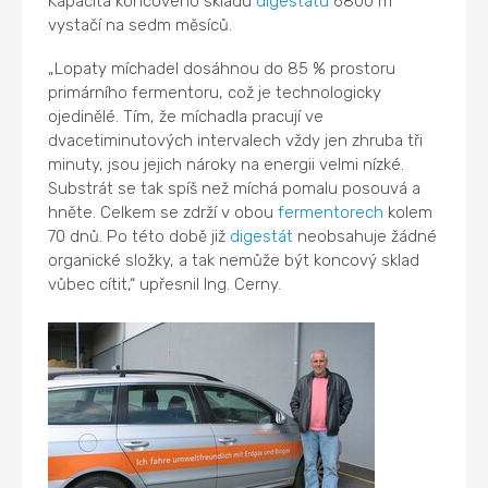
Kapacita koncového skladu
digestátu
6800 m
vystačí na sedm měsíců.
„Lopaty míchadel dosáhnou do 85 % prostoru
primárního fermentoru, což je technologicky
ojedinělé. Tím, že míchadla pracují ve
dvacetiminutových intervalech vždy jen zhruba tři
minuty, jsou jejich nároky na energii velmi nízké.
Substrát se tak spíš než míchá pomalu posouvá a
hněte. Celkem se zdrží v obou
fermentorech
kolem
70 dnů. Po této době již
digestát
neobsahuje žádné
organické složky, a tak nemůže být koncový sklad
vůbec cítit,“ upřesnil Ing. Cerny.