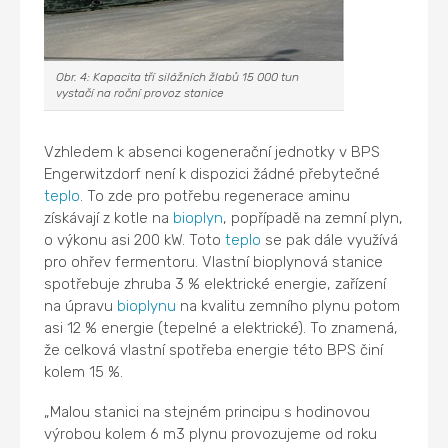
Obr. 4: Kapacita tří silážních žlabů 15 000 tun
vystačí na roční provoz stanice
Vzhledem k absenci kogenerační jednotky v BPS
Engerwitzdorf není k dispozici žádné přebytečné
teplo
. To zde pro potřebu regenerace aminu
získávají z kotle na
bioplyn
, popřípadě na zemní plyn,
o výkonu asi 200 kW. Toto
teplo
se pak dále využívá
pro ohřev fermentoru. Vlastní bioplynová stanice
spotřebuje zhruba 3 % elektrické energie, zařízení
na úpravu
bioplynu
na kvalitu zemního plynu potom
asi 12 % energie (tepelné a elektrické). To znamená,
že celková vlastní spotřeba energie této BPS činí
kolem 15 %.
„Malou stanici na stejném principu s hodinovou
výrobou kolem 6 m3 plynu provozujeme od roku