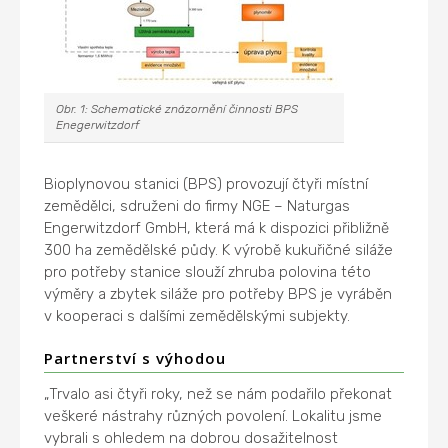
Obr. 1: Schematické znázornění činnosti BPS
Enegerwitzdorf
Bioplynovou stanici (BPS) provozují čtyři místní
zemědělci, sdruženi do firmy NGE – Naturgas
Engerwitzdorf GmbH, která má k dispozici přibližně
300 ha zemědělské půdy. K výrobě kukuřičné siláže
pro potřeby stanice slouží zhruba polovina této
výměry a zbytek siláže pro potřeby BPS je vyráběn
v kooperaci s dalšími zemědělskými subjekty.
Partnerství s výhodou
„Trvalo asi čtyři roky, než se nám podařilo překonat
veškeré nástrahy různých povolení. Lokalitu jsme
vybrali s ohledem na dobrou dosažitelnost