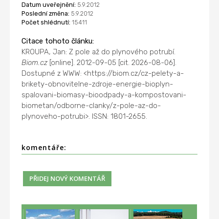
Datum uveřejnění:
5.9.2012
Poslední změna:
5.9.2012
Počet shlédnutí:
15411
Citace tohoto článku:
KROUPA, Jan: Z pole až do plynového potrubí.
Biom.cz
[online]. 2012-09-05 [cit. 2026-08-06].
Dostupné z WWW: <https://biom.cz/cz-pelety-a-
brikety-obnovitelne-zdroje-energie-bioplyn-
spalovani-biomasy-bioodpady-a-kompostovani-
biometan/odborne-clanky/z-pole-az-do-
plynoveho-potrubi>. ISSN: 1801-2655.
komentáře: