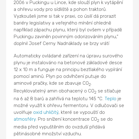
2006 v Puckingu u Lince, kde slouží plyn k vytápění
a ohřevu vody pro sídliště a pohon traktorů.
Vyzkoušeli jsme si tak v praxi, co úsilí dá prorazit
bariéry legislativy a veřejného mínění ohledně
například zápachu plynu, který byl ovšem v případě
Puckingu zaviněn povinným odorizováním plynu,“
doplnil Josef Cerny. Nadnáklady se brzy vrátí
Automaticky ovládané zařízení na úpravu surového
plynu je instalováno na betonové základové desce
12 x 10 m a funguje na principu beztlakého vypírání
pomocí aminů. Plyn po odvlhčení putuje do
aminové pračky, kde se zbavuje CO
.
2
Recyklovatelný amin obohacený o CO
se stlačuje
2
na 6 až 8 barů a zahřívá na teplotu 145 °C.
Teplo
je
možné využít k ohřevu fermentoru. V odlučovači se
uvolňuje
oxid uhličitý
, které se vypouští do
atmosféry
. Pro snížení koncentrace CO
se do
2
media před vypuštěním do ovzduší přidává
pětinásobné množství vzduchu.