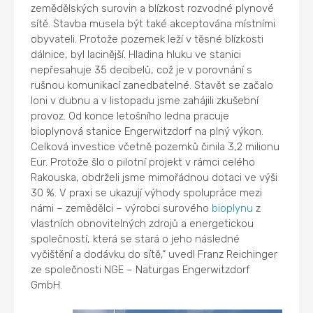
zemědělských surovin a blízkost rozvodné plynové
sítě. Stavba musela být také akceptována místními
obyvateli. Protože pozemek leží v těsné blízkosti
dálnice, byl lacinější. Hladina hluku ve stanici
nepřesahuje 35 decibelů, což je v porovnání s
rušnou komunikací zanedbatelné. Stavět se začalo
loni v dubnu a v listopadu jsme zahájili zkušební
provoz. Od konce letošního ledna pracuje
bioplynová stanice Engerwitzdorf na plný výkon.
Celková investice včetně pozemků činila 3,2 milionu
Eur. Protože šlo o pilotní projekt v rámci celého
Rakouska, obdrželi jsme mimořádnou dotaci ve výši
30 %. V praxi se ukazují výhody spolupráce mezi
námi – zemědělci – výrobci surového
bioplynu
z
vlastních obnovitelných zdrojů a energetickou
společností, která se stará o jeho následné
vyčištění a dodávku do sítě,“ uvedl Franz Reichinger
ze společnosti NGE – Naturgas Engerwitzdorf
GmbH.