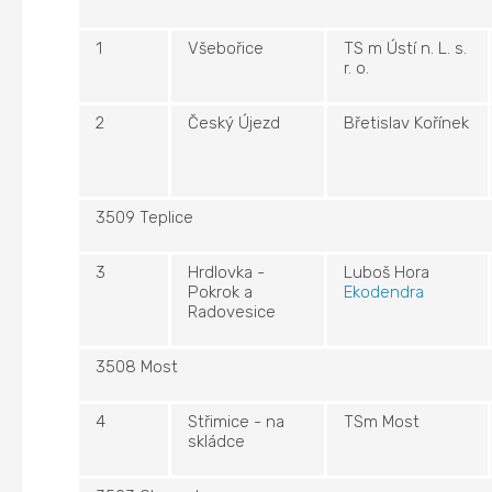
1
Všebořice
TS m Ústí n. L. s.
r. o.
2
Český Újezd
Břetislav Kořínek
3509 Teplice
3
Hrdlovka -
Luboš Hora
Pokrok a
Ekodendra
Radovesice
3508 Most
4
Střimice - na
TSm Most
skládce