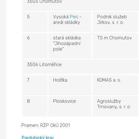
3503 Chomutov
5
Vysoká
Pec
-
Podnik služeb
areál skládky
Jirkov, s. r. o.
6
stará skládka
TS m Chomutov
"Jihozápadní
pole"
3506 Litoměřice
7
Hošťka
KOMAS a. s.
8
Ploskovice
Agroslužby
Trnovany, s. r. o.
Pramen: RŽP OkÚ 2001
Pardubický kraj