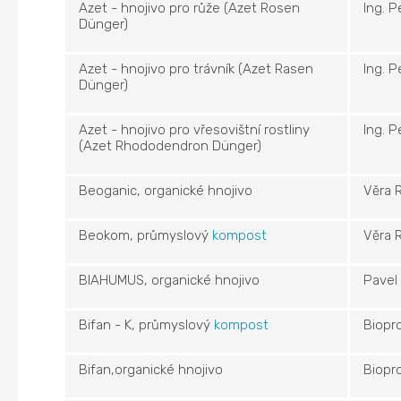
Azet - hnojivo pro růže (Azet Rosen
Ing. 
Dünger)
Azet - hnojivo pro trávník (Azet Rasen
Ing. 
Dünger)
Azet - hnojivo pro vřesovištní rostliny
Ing. 
(Azet Rhododendron Dünger)
Beoganic, organické hnojivo
Věra 
Beokom, průmyslový
kompost
Věra 
BIAHUMUS, organické hnojivo
Pavel 
Bifan - K, průmyslový
kompost
Biopr
Bifan,organické hnojivo
Biopr