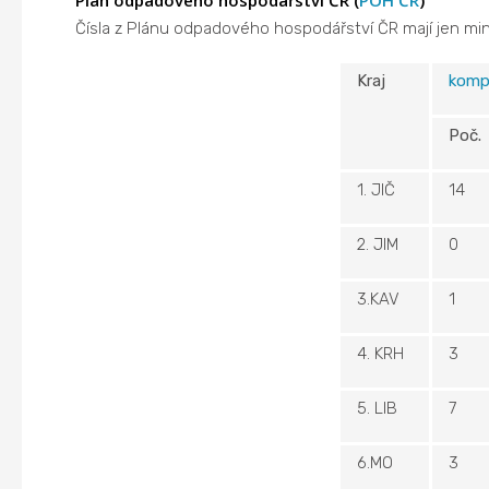
Čísla z Plánu odpadového hospodářství ČR mají jen mi
Kraj
komp
Poč.
1. JIČ
14
2. JIM
0
3.KAV
1
4. KRH
3
5. LIB
7
6.MO
3