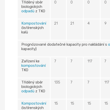
Tříděný sběr
0
0
0
0
biologických
odpadů
z TKO
Kompostování
21
21
4
9
čistírenských
kalů
Prognózované dodatečné kapacity pro nakládání s
kapacity)
Zařízení ke
7
7
117
7
kompostování
TKO
Tříděný sběr
135
7
7
117
biologických
odpadů
z TKO
Kompostování
15
15
15
15
čistírenských