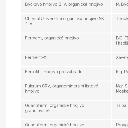
Býčkovo hnojivo B IV, organické hnojivo
M. Bý
Chrysal Univerzální organické hnojivo NK
Thoole
4-6
Ferment, organické hnojivo
BIO-FE
Hradiš
Ferment-X
Xaver
Fertofit - hnojivo pro zahradu
Ing. 
Fulcrum CRV, organominerální listové
Mgr. 
hnojivo
Moske
Guanoferm, organické hnojivo
Talpa
granulované
Guanoferm, organické hnojivo
Proag