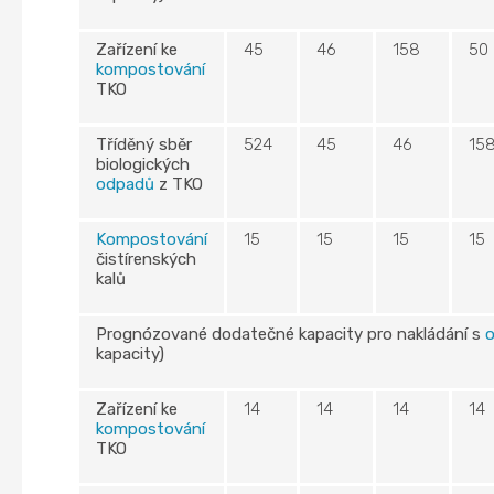
Zařízení ke
45
46
158
50
kompostování
TKO
Tříděný sběr
524
45
46
15
biologických
odpadů
z TKO
Kompostování
15
15
15
15
čistírenských
kalů
Prognózované dodatečné kapacity pro nakládání s
kapacity)
Zařízení ke
14
14
14
14
kompostování
TKO