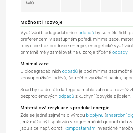
kalů
Možnosti rozvoje
Využívání biodegradabilních
odpadů
by se mělo řídit, 
preferencemi v sestupném pořadí: minimalizace, materi
recyklace bez produkce energie, energetické využívání
primárně měly zaměřovat na u zdroje tříděné
odpady
.
Minimalizace
U biodegradabilních
odpadů
je pod minimalizací možn
znovupoužívání oděvů, šetrného využívání papíru, apod
Snad by se do této kategorie mohlo zahrnout rovněž z
bezproblémových
odpadů
z kuchyní (obvykle z jídelen, r
Materiálová recyklace s produkcí energie
Zde se jedná zejména o výrobu
bioplynu
(
anaerobní di
jenž může být spalován v kogeneračních jednotkách 
jsou sice např. oproti
kompostárnám
investičně náročně