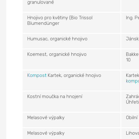
granulované
Hnojivo pro květiny (Bio Trissol
Ing. 
Blumendünger
Humusac, organické hnojivo
Jánsk
Koemest, organické hnojivo
Bakker
10
Kompost
Kartek, organické hnojivo
Kartek
kompo
Kostní moučka na hnojení
Zahrá
Úhřet
Melasové výpalky
Obilní
Melasové výpalky
Lihov