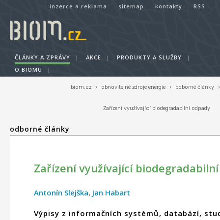
inzerce a reklama
sitemap
kontakty
RSS
ČLÁNKY A ZPRÁVY
|
AKCE
|
PRODUKTY A SLUŽBY
|
O BIOMU
|
biom.cz
›
obnovitelné zdroje energie
›
odborné články
›
Zařízení využívající biodegradabilní odpady
odborné články
Zařízení využívající biodegradabiln
Antonín Slejška
,
Jan Habart
Výpisy z informačních systémů, databází, stud