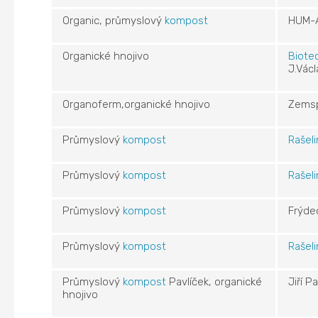
Organic, průmyslový
kompost
HUM-A
Organické hnojivo
Biote
J.Václ
Organoferm,organické hnojivo
Zemsp
Průmyslový
kompost
Rašeli
Průmyslový
kompost
Rašeli
Průmyslový
kompost
Frýde
Průmyslový
kompost
Rašeli
Průmyslový
kompost
Pavlíček, organické
Jiří P
hnojivo