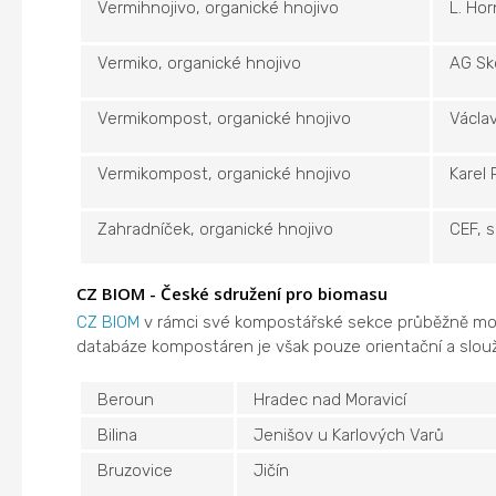
Vermihnojivo, organické hnojivo
L. Ho
Vermiko, organické hnojivo
AG Sk
Vermikompost, organické hnojivo
Václav
Vermikompost, organické hnojivo
Karel
Zahradníček, organické hnojivo
CEF, s
CZ BIOM - České sdružení pro biomasu
CZ BIOM
v rámci své kompostářské sekce průběžně moni
databáze kompostáren je však pouze orientační a slouží
Beroun
Hradec nad Moravicí
Bilina
Jenišov u Karlových Varů
Bruzovice
Jičín