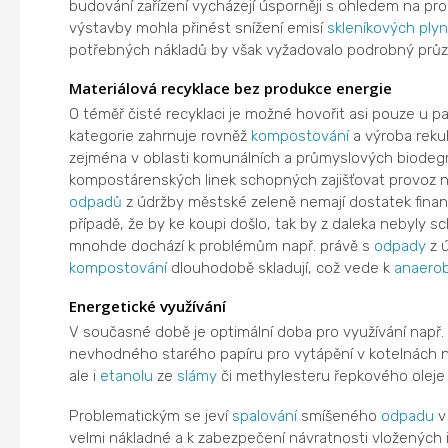
budování zařízení vycházejí úsporněji s ohledem na pr
výstavby mohla přinést snížení emisí
skleníkových ply
potřebných nákladů by však vyžadovalo podrobný prů
Materiálová recyklace bez produkce energie
O téměř čisté recyklaci je možné hovořit asi pouze u pa
kategorie zahrnuje rovněž
kompostování
a výroba reku
zejména v oblasti komunálních a průmyslových biodeg
kompostárenských linek schopných zajišťovat provoz 
odpadů
z údržby městské zeleně nemají dostatek finan
případě, že by ke koupi došlo, tak by z daleka nebyly s
mnohde dochází k problémům např. právě s
odpady
z 
kompostování
dlouhodobě skladují, což vede k
anaero
Energetické využívání
V současné době je optimální doba pro využívání např.
nevhodného starého papíru pro vytápění v kotelnách 
ale i
etanolu
ze
slámy
či methylesteru řepkového oleje z
Problematickým se jeví
spalování
smíšeného
odpadu
v
velmi nákladné a k zabezpečení návratnosti vložených 