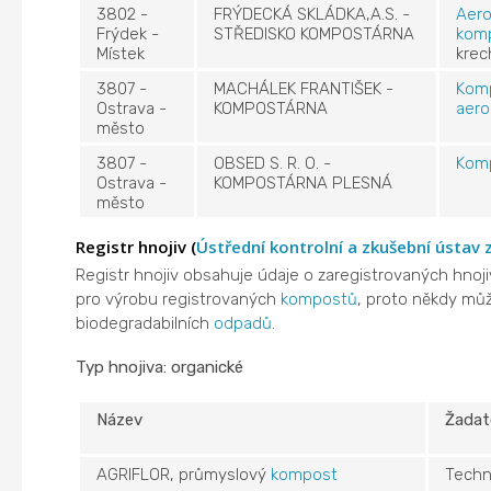
3802 -
FRÝDECKÁ SKLÁDKA,A.S. -
Aero
Frýdek -
STŘEDISKO KOMPOSTÁRNA
kom
Místek
krec
3807 -
MACHÁLEK FRANTIŠEK -
Kom
Ostrava -
KOMPOSTÁRNA
aero
město
3807 -
OBSED S. R. O. -
Kom
Ostrava -
KOMPOSTÁRNA PLESNÁ
město
Registr hnojiv (
Ústřední kontrolní a zkušební ústav
Registr hnojiv obsahuje údaje o zaregistrovaných hnoj
pro výrobu registrovaných
kompostů
, proto někdy můž
biodegradabilních
odpadů
.
Typ hnojiva: organické
Název
Žadat
AGRIFLOR, průmyslový
kompost
Techn