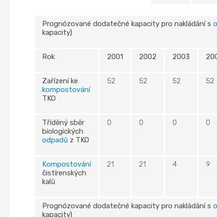
Prognózované dodatečné kapacity pro nakládání s
kapacity)
Rok
2001
2002
2003
20
Zařízení ke
52
52
52
52
kompostování
TKO
Tříděný sběr
0
0
0
0
biologických
odpadů
z TKO
Kompostování
21
21
4
9
čistírenských
kalů
Prognózované dodatečné kapacity pro nakládání s
kapacity)