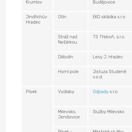
Krumlov
Budějovice
Jindřichův
Otín
EKO skládka s.r.o.
Hradec
Stráž nad
TS Třeboň, s.r.o.
Nežárkou
Děbolín
Lesy J. Hradec
Horní pole
Jistuza Studené
v.o.d.
Písek
Vydlaby
Odpady
s.r.o.
Milevsko,
Služby Milevsko
Jenišovice
Písek -
Městské služby