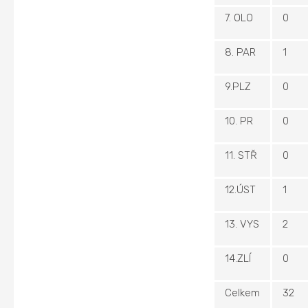
7. OLO
0
8. PAR
1
9.PLZ
0
10. PR
0
11. STŘ
0
12.ÚST
1
13. VYS
2
14.ZLÍ
0
Celkem
32