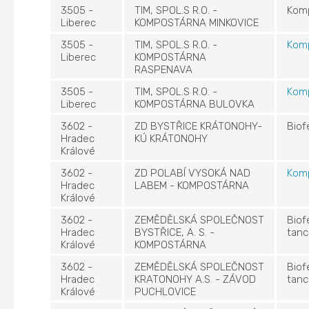
3505 -
TIM, SPOL.S R.O. -
Kom
Liberec
KOMPOSTÁRNA MINKOVICE
3505 -
TIM, SPOL.S R.O. -
Kom
Liberec
KOMPOSTÁRNA
RASPENAVA
3505 -
TIM, SPOL.S R.O. -
Kom
Liberec
KOMPOSTÁRNA BULOVKA
3602 -
ZD BYSTŘICE KRÁTONOHY-
Biof
Hradec
KÚ KRÁTONOHY
Králové
3602 -
ZD POLABÍ VYSOKÁ NAD
Kom
Hradec
LABEM - KOMPOSTÁRNA
Králové
3602 -
ZEMĚDĚLSKÁ SPOLEČNOST
Biof
Hradec
BYSTŘICE, A. S. -
tanc
Králové
KOMPOSTÁRNA
3602 -
ZEMĚDĚLSKÁ SPOLEČNOST
Biof
Hradec
KRATONOHY A.S. - ZÁVOD
tanc
Králové
PUCHLOVICE