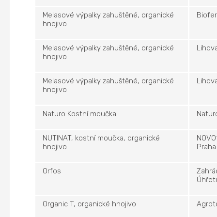
Melasové výpalky zahuštěné, organické
Biofer
hnojivo
Melasové výpalky zahuštěné, organické
Lihova
hnojivo
Melasové výpalky zahuštěné, organické
Lihova
hnojivo
Naturo Kostní moučka
Natur
NUTINAT, kostní moučka, organické
NOVOt
hnojivo
Praha
Orfos
Zahrá
Úhřet
Organic T, organické hnojivo
Agrot