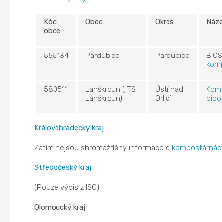
Kód
Obec
Okres
Náze
obce
555134
Pardubice
Pardubice
BIOS
kom
580511
Lanškroun ( TS
Ústí nad
Kom
Lanškroun)
Orlicí
bio
Královéhradecký kraj
Zatím nejsou shromážděny informace o
kompostárnác
Středočeský kraj
(Pouze výpis z ISO)
Olomoucký kraj