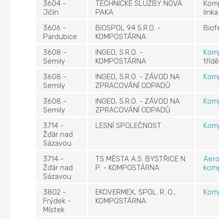
3604 -
TECHNICKÉ SLUŽBY NOVÁ
Kom
Jičín
PAKA
linka
3606 -
BIOSPOL 94 S.R.O. -
Biof
Pardubice
KOMPOSTÁRNA
3608 -
INGEO, S.R.O. -
Kom
Semily
KOMPOSTÁRNA
třídě
3608 -
INGEO, S.R.O. - ZÁVOD NA
Kom
Semily
ZPRACOVÁNÍ ODPADŮ
3608 -
INGEO, S.R.O. - ZÁVOD NA
Kom
Semily
ZPRACOVÁNÍ ODPADŮ
3714 -
LESNÍ SPOLEČNOST
Kom
Žďár nad
Sázavou
3714 -
TS MĚSTA A.S. BYSTŘICE N.
Aero
Žďár nad
P. - KOMPOSTÁRNA
kom
Sázavou
3802 -
EKOVERMEX, SPOL. R. O.,
Kom
Frýdek -
KOMPOSTÁRNA
Místek