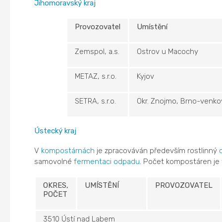
Jihomoravský kraj
Provozovatel
Umístění
Zemspol, a.s.
Ostrov u Macochy
METAZ, s.r.o.
Kyjov
SETRA, s.r.o.
Okr. Znojmo, Brno-venko
Ústecký kraj
V
kompostárnách
je zpracováván především rostlinný
samovolné
fermentaci
odpadu
. Počet kompostáren je 
OKRES,
UMÍSTĚNÍ
PROVOZOVATEL
POČET
3510 Ústí nad Labem