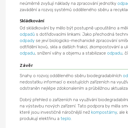
neúměrně zvyšují náklady na zpracování jednotky
odpa
zavádění a rozvoj systémů odděleného sběru a recykla
Skládkování
Od skládkování by mělo být postupně upouštěno a měl
odpadů
s dotřiďovacími linkami. Jako přechodná tech
odpady
se jeví biologicko-mechanické zpracování sm
odtřídění kovů, skla a dalších frakcí, zkompostování a u
odpadu
, snížení váhy a objemu a stabilizace
odpadu
, 
Závěr
Snahy o rozvoj odděleného sběru biodegradabilních
od
nedostatku informací o existujících zařízeních na využí
odstraněn nejlépe zdokonalením a průběžnou aktualiz
Dobrý přehled o zařízeních na využívání biodegradabil
na výstavbu nových zařízení. Tato podpora by měla sm
které jsou investičně náročnější než
kompostárny
, ale
produkují elektřinu a
teplo
.