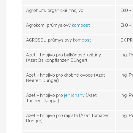
Agrohum, organické hnojivo
EKO -
Agrokom, průmyslový
kompost
EKO -
AGROSOL, průmyslový
kompost
OK PR
Azet - hnojivo pro balkónové květiny
Ing. 
(Azet Balkonpflanzen Dünger)
Azet - hnojivo pro drobné ovoce (Azet
Ing. 
Beeren Dünger)
Azet - hnojivo pro
jehličnany
(Azet
Ing. 
Tannen Dünger)
Azet - hnojivo pro rajčata (Azet Tomaten
Ing. 
Dünger)