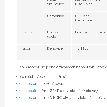
Smrkovice
Písek, s.r.o.
Cerhonice
CEF, s.r.o.,
Cerhonice
Prachatice
Libínské
František Hejtmáne
sedlo
Tábor
Klenovice
TS Tábor
V současnosti se jedná o záměrech na výstavbu čtyř 
pro město Veselí nad Lužnicí,
kompostárna
RSMO Vltava,
kompostárna
firmy ZDAR a.s. v lokalitě Mydlovary,
kompostárna
firmy VINDEX JIH s.r.o. v lokalitě Jarošov