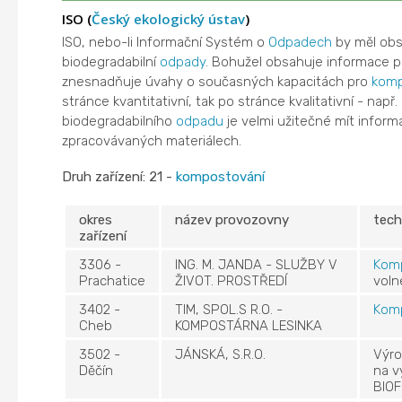
ISO (
Český ekologický ústav
)
ISO, nebo-li Informační Systém o
Odpadech
by měl obsa
biodegradabilní
odpady
. Bohužel obsahuje informace po
znesnadňuje úvahy o současných kapacitách pro
komp
stránce kvantitativní, tak po stránce kvalitativní - nap
biodegradabilního
odpadu
je velmi užitečné mít informa
zpracovávaných materiálech.
Druh zařízení: 21 -
kompostování
okres
název provozovny
tech
zařízení
3306 -
ING. M. JANDA - SLUŽBY V
Kom
Prachatice
ŽIVOT. PROSTŘEDÍ
voln
3402 -
TIM, SPOL.S R.O. -
Kom
Cheb
KOMPOSTÁRNA LESINKA
3502 -
JÁNSKÁ, S.R.O.
Výr
Děčín
na v
BIO