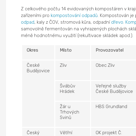
Z celkového počtu 14 evidovaných kompostáren v kraji (v
zařízeními pro
kompostování
odpadů
. Kompostován je 
odpad
, kaly z ČOV, stromová kůra, odpadní
dřevo
.
Komp
samovolně fermentován na vyhrazených plochách skl
méně hodnotnému využití (rekultivace skládek apod.).
Okres
Místo
Provozovatel
České
Zliv
Obec Zliv
Budějovice
Švábův
Veřejné služby
Hrádek
České Budějovice
Žár u
HBS Grundland
Trhových
Svinů
Český
Větřní
OK projekt Č.