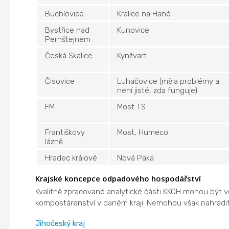
Buchlovice
Kralice na Hané
Bystřice nad
Kunovice
Pernštejnem
Česká Skalice
Kynžvart
Čisovice
Luhačovice (měla problémy a
není jisté, zda funguje)
FM
Most TS
Františkovy
Most, Humeco
lázně
Hradec králové
Nová Paka
Krajské koncepce odpadového hospodářství
Kvalitně zpracované analytické části KKOH mohou být 
kompostárenství v daném kraji. Nemohou však nahradit 
Jihočeský kraj