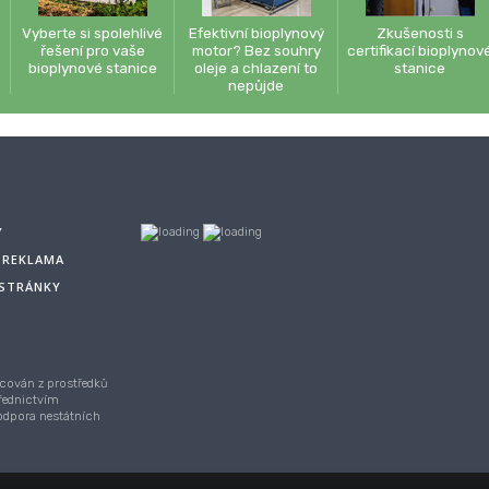
Vyberte si spolehlivé
Efektivní bioplynový
Zkušenosti s
řešení pro vaše
motor? Bez souhry
certifikací bioplynov
bioplynové stanice
oleje a chlazení to
stanice
nepůjde
Y
A REKLAMA
 STRÁNKY
cován z prostředků
řednictvím
Podpora nestátních