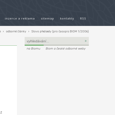
inzerce a reklama
sitemap
kontakty
RSS
e
›
odborné články
›
Slovo předsedy (pro časopis BIOM 1/2006)
na Biomu
Biom a české odborné weby
 z