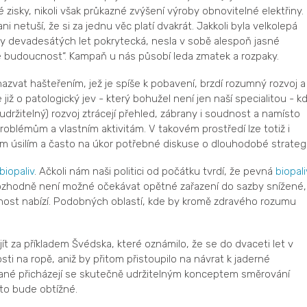
zisky, nikoli však průkazné zvýšení výroby obnovitelné elektřiny.
ni netuší, že si za jednu věc platí dvakrát. Jakkoli byla velkolepá
 devadesátých let pokrytecká, nesla v sobě alespoň jasné
še budoucnost“. Kampaň u nás působí leda zmatek a rozpaky.
 nazvat hašteřením, jež je spíše k pobavení, brzdí rozumný rozvoj a
již o patologický jev - který bohužel není jen naší specialitou - k
(udržitelný) rozvoj ztrácejí přehled, zábrany i soudnost a namísto
lémům a vlastním aktivitám. V takovém prostředí lze totiž i
m úsilím a často na úkor potřebné diskuse o dlouhodobé strategi
biopaliv
. Ačkoli nám naši politici od počátku tvrdí, že pevná
biopal
rozhodně není možné očekávat opětné zařazení do sazby snížené,
ost nabízí. Podobných oblastí, kde by kromě zdravého rozumu
jít za příkladem Švédska, které oznámilo, že se do dvaceti let v
ti na ropě, aniž by přitom přistoupilo na návrat k jaderné
řané přicházejí se skutečně udržitelným konceptem směrování
 to bude obtížné.