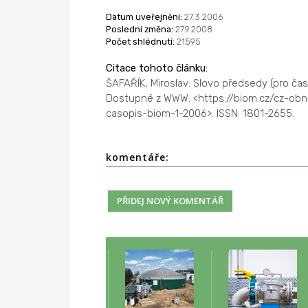
Datum uveřejnění:
27.3.2006
Poslední změna:
27.9.2008
Počet shlédnutí:
21595
Citace tohoto článku:
ŠAFAŘÍK, Miroslav: Slovo předsedy (pro ča
Dostupné z WWW: <https://biom.cz/cz-obn
casopis-biom-1-2006>. ISSN: 1801-2655.
komentáře: