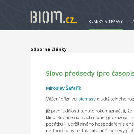
ČLÁNKY A ZPRÁVY
|
odborné články
Slovo předsedy (pro časopi
Miroslav Šafařík
Vážení příznivci
biomasy
a udržitelného roz
již první události tohoto roku naznačují,
klidu. Situace na trzích s energií ukazuje 
počátku – udržitelného hospodaření s energ
rostoucí ceny a stále citelnější projevy g