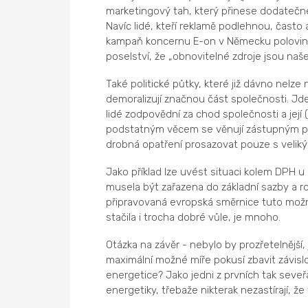
marketingový tah, který přinese dodatečné 
Navíc lidé, kteří reklamě podlehnou, často a
kampaň koncernu E-on v Německu poloviny
poselství, že „obnovitelné zdroje jsou na
Také politické půtky, které již dávno nelze
demoralizují značnou část společnosti. Jde 
lidé zodpovědní za chod společnosti a její 
podstatným věcem se věnují zástupným prob
drobná opatření prosazovat pouze s veliký
Jako příklad lze uvést situaci kolem DPH u
musela být zařazena do základní sazby a 
připravovaná evropská směrnice tuto možn
stačila i trocha dobré vůle, je mnoho.
Otázka na závěr - nebylo by prozřetelnější, 
maximální možné míře pokusí zbavit závislos
energetice? Jako jedni z prvních tak seve
energetiky, třebaže nikterak nezastírají, že