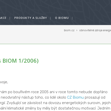
AKCE
|
PRODUKTY A SLUŽBY
|
O BIOMU
|
biom.cz
›
obnovitelné zdroje energi
s BIOM 1/2006)
voje,
 že nám po bouřlivém roce 2005 ani v roce tomto nebude dopřáno
na neodvratný nástup toho, co lidé okolo
CZ Biomu
prosazují od
ií. Zvyšující se závislost na dovozu energetických surovin, jejich
lobální klimatické změny by měly být dostatečnou motivací. Jedním