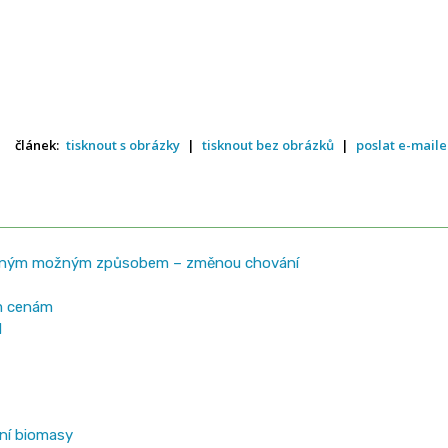
článek:
tisknout s obrázky
|
tisknout bez obrázků
|
poslat e-mail
diným možným způsobem – změnou chování
m cenám
M
ní biomasy