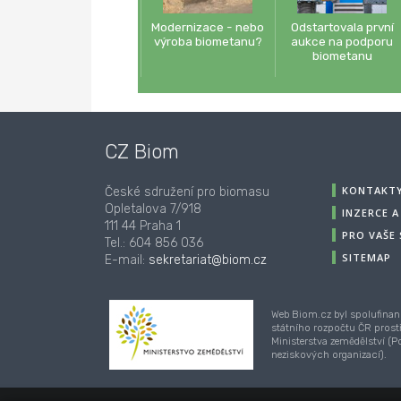
Modernizace - nebo
Odstartovala první
výroba biometanu?
aukce na podporu
biometanu
CZ Biom
KONTAKT
České sdružení pro biomasu
Opletalova 7/918
INZERCE 
111 44 Praha 1
PRO VAŠE
Tel.: 604 856 036
SITEMAP
E-mail:
sekretariat@biom.cz
Web Biom.cz byl spolufinan
státního rozpočtu ČR prost
Ministerstva zemědělství (
neziskových organizací).