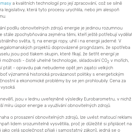
omasy
a kvalitních technologií pro její zpracování, což se silně
 legislativy, která tyto procesy urychlila, nebo jim alespoň
mu.
ání podílu obnovitelných zdrojů energie je jedinou rozumnou
e stále zpochybňována zejména těmi, kteří ještě potřebují vyděla
álního světa, tj. na energii ropy, uhlí i na energii jaderné. V
hy megalomanských projektů doprovázené prognózami, že spotřeba
elu jsou pod tlakem skupin, které říkají, že šetřit energií je
vé možnosti - čisté uhelné technologie, skladování CO
v mořích,
2
í ptát - opravdu pak nebudeme opět jen zajatci velkých
eboť významná historická provázanost politiky s energetickým
čnostní a ekonomické problémy by se jen prohloubily. Cena za
 vysoká.
š nevěří, jsou v lednu uveřejněné výsledky Eurobarometru, v nichž
í míru úspor energie a využívání obnovitelných zdrojů.
snaha o prosazení obnovitelných zdrojů, lze uvést matoucí reklam
paň lidem srozumitelně vysvětlila, proč je důležité si připlácet na
 jako celá společnost přijali i samostatný zákon), jedná se o