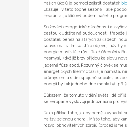
našich úkolů je pomoci zajistit dostatek
bi
ukazuje i v této topné sezóně. Také podpora
nebránila, je klíčový bodem našeho progra
Snižování energetické náročnosti a zvyšov
cestou k udržitelné budoucnosti, třebaže j
dostatek peněz na starých základech industri
souvislosti s tím se stále objevují návr
energie musí stále růst. Také úředníci v Brus
nesmysl, když již brzy přijdou ke slovu no
jaderná fúze apod. Rozumný člověk se mus
energetických firem? Otázka je namístě, n
průmyslem a s tím spojené sociální, bezpe
energii by tak jednoho dne mohla být příliš
Důkazem, že tomuto vidění světa lidé příli
se Evropané vyslovují jednoznačně pro vyšš
Jako příklad toho, jak by neměla vypadat 
na tzv. zelenou energii. Místo toho, aby kam
rozvoj obnovitelných zdrojů (pročež jsme si