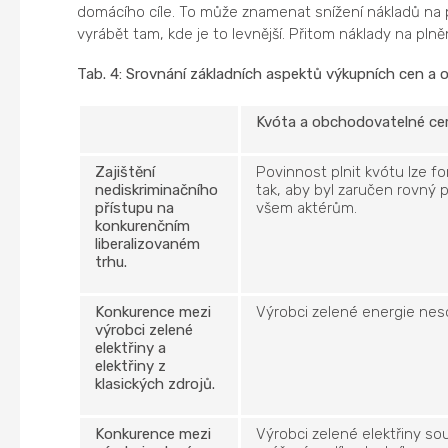
domácího cíle. To může znamenat snížení nákladů na p
vyrábět tam, kde je to levnější. Přitom náklady na pln
Tab. 4: Srovnání základních aspektů výkupních cen a 
Kvóta a obchodovatelné cer
Zajištění
Povinnost plnit kvótu lze f
nediskriminačního
tak, aby byl zaručen rovný p
přístupu na
všem aktérům.
konkurenčním
liberalizovaném
trhu.
Konkurence mezi
Výrobci zelené energie nesou
výrobci zelené
elektřiny a
elektřiny z
klasických zdrojů.
Konkurence mezi
Výrobci zelené elektřiny sou