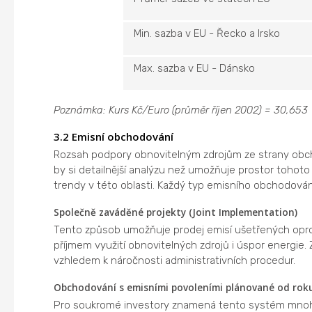
Min. sazba v EU - Řecko a Irsko
Max. sazba v EU - Dánsko
Poznámka:
Kurs Kč/Euro (průměr říjen 2002) = 30,653
3.2 Emisní obchodování
Rozsah podpory obnovitelným zdrojům ze strany obcho
by si detailnější analýzu než umožňuje prostor tohot
trendy v této oblasti. Každý typ emisního obchodován
Společně zaváděné projekty (Joint Implementation)
Tento způsob umožňuje prodej emisí ušetřených opro
příjmem využití obnovitelných zdrojů i úspor energie. 
vzhledem k náročnosti administrativních procedur.
Obchodování s emisními povoleními plánované od roku
Pro soukromé investory znamená tento systém mnohe