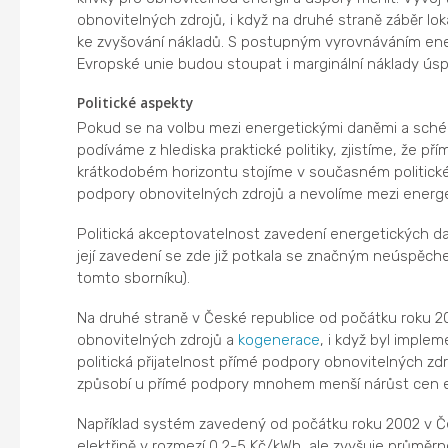
obnovitelných zdrojů, i když na druhé straně záběr 
ke zvyšování nákladů. S postupným vyrovnáváním en
Evropské unie budou stoupat i marginální náklady úsp
Politické aspekty
Pokud se na volbu mezi energetickými daněmi a sch
podíváme z hlediska praktické politiky, zjistíme, že pří
krátkodobém horizontu stojíme v současném politic
podpory obnovitelných zdrojů a nevolíme mezi energ
Politická akceptovatelnost zavedení energetických dan
její zavedení se zde již potkala se značným neúspěchem
tomto sborníku).
Na druhé straně v České republice od počátku roku 2
obnovitelných zdrojů a
kogenerace
, i když byl impl
politická přijatelnost přímé podpory obnovitelných zd
způsobí u přímé podpory mnohem menší nárůst cen el
Například systém zavedený od počátku roku 2002 v Č
elektřině v rozmezí 0,2-5 Kč/kWh, ale zvyšuje průměrn