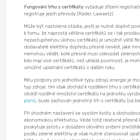
Fungování trhu s certifikáty
vyžaduje zřízení registrač
registruje jejich převody (Rader, Lawaetz).
Může být nastolena otázka, jestli je nutné doplnit p
k tomu, že naprostá většina certifikátů se i tak prod
nezastupitelnou úlohou certifikátů je umožnit větší flex
dodavatelé elektřiny dopředu přesně nevědí, jaké množ
nemohou vědět, kolik přesně musí odevzdat zelených ce
kdo mají více certifikátů, než ukládá povinnost, je m
umožnit uplatnění certifikátů v dalším roku.
Míru podpory pro jednotlivé typy zdrojů energie je mo
typ zdroje, tím však dochází k rozdělení trhu s certifi
obdrží rozdílné množství certifikátů na jednotku vyro
plynů
, bude zachován jednotný trh s certifikáty (viz
Při vhodném nastavení se systém kvóty a obchodovate
ekonomickou efektivitou. Vede totiž relativně přesně
poskytuje jistotu v dosažení cílového snížení znečiště
podílu zelené elektřiny je však nutné stanovovat opatr