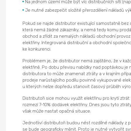
Na jednom území může být víc distribučních sítí (na
Je nutné zabezpečit složité přerozdělení nákladů výk
Pokud se najde distributor existující samostatně bez
která nemá žádné zákazníky, a nemá tedy komu prodáva
obchod a zřídit za nemalých nákladů obchodní provo
elektřiny. Integrovaná distribuční a obchodní společn
ke konkurenci.
Problémem je, že distributor nemá zajištěno, že v k
elektřině. Po dobu převisu nabídky nad poptávkou je 
distributora to může znamenat ztráty a v krajním pří
prodeje narůstajícího podílu povinně vykupované elekt
u kterých nelze dopředu stanovit časový průběh výroby
Distributoři sice mohou využít elektřinu pro krytí zt
rozmezí 7-10% dodávek elektřiny. Dnes jsou tyto ztrá
však může nastat opačná situace.
Jednotliví distributoři budou nést rozdílné náklady z 
se bude geograficky měnit. Proto je nutné vytvořit 