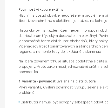
Povinnost výkupu elektřiny
Hlavním a dosud obvykle nedořešeným problémem při
liberalizovaném trhu s elektřinou je otázka, na koho j
Historicky byl na každém území jeden monopolní obcho
distributorem (fyzickým dodavatelem elektřiny). Po
jednoznačně tento distributor-obchodník, který pokr
Vícenáklady (rozdíl garantovaných a standardních ce
regionu, a nemohlo tedy dojít k žádné diskriminaci.
Na liberalizovaném trhu je situace podstatně složitěj
propojeny. Proto zákon musí jednoznačně určit, na ko
obchodníka.
1. varianta - povinnost uvalena na distributora
První varianta, uvalení povinnosti výkupu zelené elektř
problémů:
Distributor nemusí být schopný zabezpečit odbyt po