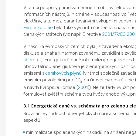
V rámci podpory přímo zaměřené na obnovitelné zdroj
informačních nástrojů, nicméně v současnosti volí vě
elektřiny, a to mezi garantovanými výkupními cenami 
Evropské unie
byla také vyvinutá částečná snaha nas
členských státech (viz např. Directive
2001/77/EC
200
V několika evropských zemích byla již zavedena ekolo
diskuse a snaha k harmonizovanému zavádění a zvyšo
sborníku
). Energetické daně internalizují negativní ex
obnovitelnou energii, která je z energetických daní
emisemi
skleníkových plynů
(v rámci společně zavádě
emisním povoleními pro CO
na úrovni Evropské unie 
2
a návrh Evropské komise (
2001
)). Nelze tedy využít p
formulovat zvláštní schéma typu kvóty anebo výkupn
3.1 Energetické daně vs. schémata pro zelenou ele
Srovnání výhodnosti energetických daní a schémat p
aspektů:
minimalizace společenských nákladů na snížení nega