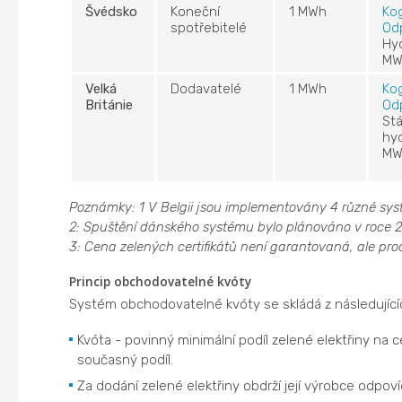
Švédsko
Koneční
1 MWh
Ko
spotřebitelé
Od
Hy
M
Velká
Dodavatelé
1 MWh
Ko
Británie
Od
Stá
hy
M
Poznámky:
1 V Belgii jsou implementovány 4 různé syst
2: Spuštění dánského systému bylo plánováno v roce 2
3: Cena zelených certifikátů není garantovaná, ale prod
Princip obchodovatelné kvóty
Systém obchodovatelné kvóty se skládá z následující
Kvóta - povinný minimální podíl zelené elektřiny n
současný podíl.
Za dodání zelené elektřiny obdrží její výrobce odpovíd