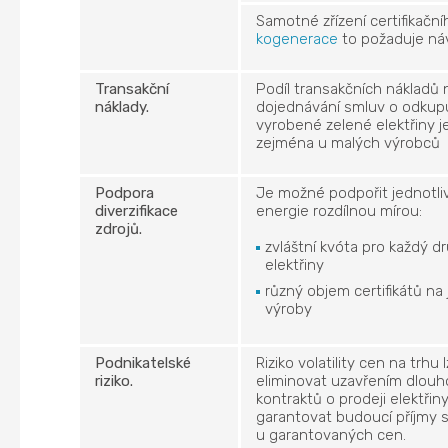
Samotné zřízení certifikačn
kogenerace
to požaduje náv
Transakční
Podíl transakčních nákladů 
náklady.
dojednávání smluv o odkup
vyrobené zelené elektřiny j
zejména u malých výrobců
Podpora
Je možné podpořit jednotli
diverzifikace
energie rozdílnou mírou:
zdrojů.
zvláštní kvóta pro každý d
elektřiny
různý objem certifikátů na
výroby
Podnikatelské
Riziko volatility cen na trhu 
riziko.
eliminovat uzavřením dlou
kontraktů o prodeji elektřiny
garantovat budoucí příjmy s
u garantovaných cen.