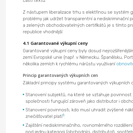
části textu.
Z nástupem liberalizace trhu s elektřinou se systém 
problémy jak udržet transparentní a nediskriminační 
a zelených obchodovatelných certifikátů je s tímto pr
republice vhodnější.
4.1 Garantované výkupní ceny
Garantované výkupní ceny byly dosud nejrozšířenějším
zemí Evropské unie (např. v Německu, Španělsku, Por
několika zemích k rychlému nárůstu využívaní
obnovit
Princip garantovaných výkupních cen
Základní principy systému garantovaných výkupních ce
Stanovení subjektů, na které se vztahuje povinnost
společnosti fungující zároveň jako distributor i obch
Stanovení povinnosti, kdo musí uhradit zvýšené nákl
6
znečišťovatel platí
.
Zajištění nediskriminačního, rovnoměrného rozdělení 
pod jednu kategorii (obchodníci, distributoři, spotřeb