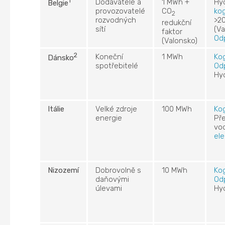
1
Dodavatelé a
1 MWh +
Hy
Belgie
provozovatelé
CO
ko
2
rozvodných
>2
redukční
sítí
(Va
faktor
Od
(Valonsko)
2
Koneční
1 MWh
Ko
Dánsko
spotřebitelé
Od
Hy
Itálie
Velké zdroje
100 MWh
Ko
energie
Př
vo
ele
Nizozemí
Dobrovolně s
10 MWh
Ko
daňovými
Od
úlevami
Hy