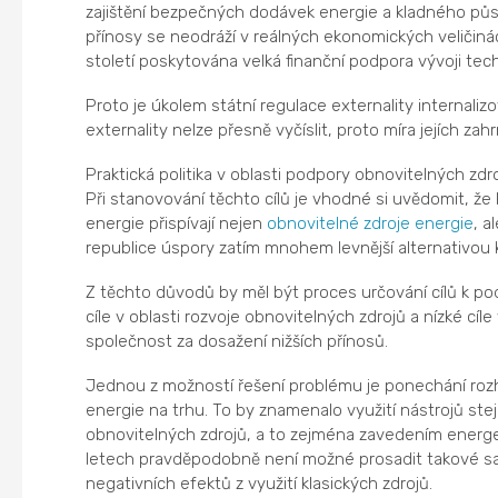
zajištění bezpečných dodávek energie a kladného půso
přínosy se neodráží v reálných ekonomických veličinách
století poskytována velká finanční podpora vývoji techn
Proto je úkolem státní regulace externality internaliz
externality nelze přesně vyčíslit, proto míra jejích z
Praktická politika v oblasti podpory obnovitelných zdr
Při stanovování těchto cílů je vhodné si uvědomit, že
energie přispívají nejen
obnovitelné zdroje energie
, a
republice úspory zatím mnohem levnější alternativou 
Z těchto důvodů by měl být proces určování cílů k pod
cíle v oblasti rozvoje obnovitelných zdrojů a nízké c
společnost za dosažení nižších přínosů.
Jednou z možností řešení problému je ponechání rozh
energie na trhu. To by znamenalo využití nástrojů ste
obnovitelných zdrojů, a to zejména zavedením energeti
letech pravděpodobně není možné prosadit takové saz
negativních efektů z využití klasických zdrojů.