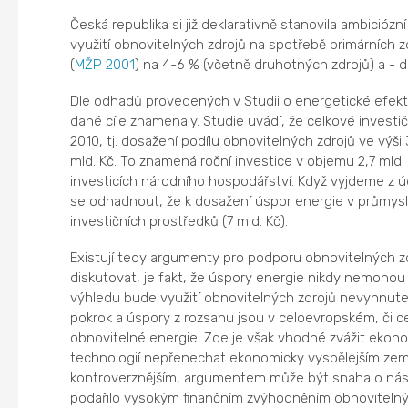
Česká republika si již deklarativně stanovila ambicióz
využití obnovitelných zdrojů na spotřebě primárních zd
(
MŽP
2001
) na 4-6 % (včetně druhotných zdrojů) a - dl
Dle odhadů provedených v Studii o energetické efekti
dané cíle znamenaly. Studie uvádí, že celkové investi
2010, tj. dosažení podílu obnovitelných zdrojů ve výš
mld. Kč. To znamená roční investice v objemu 2,7 mld.
investicích národního hospodářství. Když vyjdeme z úda
se odhadnout, že k dosažení úspor energie v průmyslu
investičních prostředků (7 mld. Kč).
Existují tedy argumenty pro podporu obnovitelných zd
diskutovat, je fakt, že úspory energie nikdy nemoho
výhledu bude využití obnovitelných zdrojů nevyhnutel
pokrok a úspory z rozsahu jsou v celoevropském, či c
obnovitelné energie. Zde je však vhodné zvážit ekonom
technologií nepřenechat ekonomicky vyspělejším zemím
kontroverznějším, argumentem může být snaha o násl
podařilo vysokým finančním zvýhodněním obnovitelný