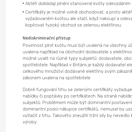
Aktéři dokládají plnění stanovené kvóty odevzdáním 
Certifikáty je možné volně obchodovat, a proto akté
vyžadovaném kvótou ale stačí, když nakoupí a odevzd
kopírovat fyzický obchod se zelenou elektřinou.
Nediskriminační přístup
Povinnost plnit kvótu musí být uvalená na všechny úč
uvalena například na obchodní dodavatele s elektřino
možné uvalit na různé typy subjektů: dodavatele, ob
spotřebitele. Například v Británii je každý dodavatel e
celkového množství dodávané elektřiny svým zákazník
zákonem uvalena na spotřebitele.
Dobré fungování trhu se zelenými certifikáty vyžaduj
nabídky či poptávky po certifikátech. Na straně nabídky
subjektů. Problémem může být dominantní postavení n
dominantní pozici nákupce certifikátů, nemusel by uza
vytlačit z trhu. Takovéto zneužití tržní síly by nevedlo
výroby.