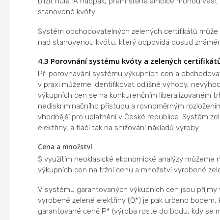
blížit nule. A naopak, přemrštěné ambice mohou v
stanovené kvóty.
Systém obchodovatelných zelených certifikátů může 
nad stanovenou kvótu, který odpovídá dosud známém
4.3 Porovnání systému kvóty a zelených certifik
Při porovnávání systému výkupních cen a obchodovateln
v praxi můžeme identifikovat odlišné výhody, nevýhody
výkupních cen se na konkurenčním liberalizovaném trh
nediskriminačního přístupu a rovnoměrným rozložení
vhodnější pro uplatnění v České republice. Systém zel
elektřiny, a tlačí tak na snižování nákladů výroby.
Cena a množství
S využitím neoklasické ekonomické analýzy můžeme n
výkupních cen na tržní cenu a množství vyrobené zelen
V systému garantovaných výkupních cen jsou příjmy v
vyrobené zelené elektřiny (Q*) je pak určeno bodem, k
garantované ceně P* (výroba roste do bodu, kdy se ma