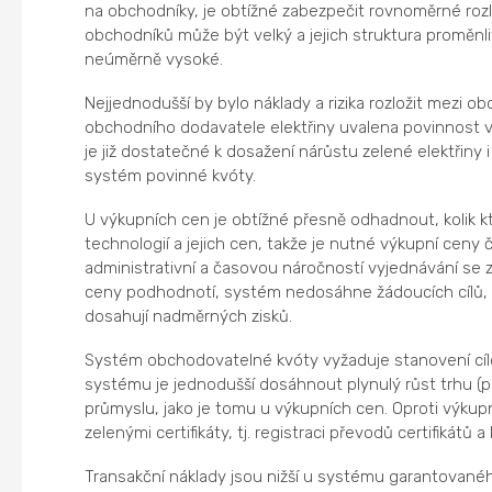
na obchodníky, je obtížné zabezpečit rovnoměrné rozlož
obchodníků může být velký a jejich struktura proměnl
neúměrně vysoké.
Nejjednodušší by bylo náklady a rizika rozložit mezi 
obchodního dodavatele elektřiny uvalena povinnost v
je již dostatečné k dosažení nárůstu zelené elektřiny
systém povinné kvóty.
U výkupních cen je obtížné přesně odhadnout, kolik kte
technologií a jejich cen, takže je nutné výkupní ceny
administrativní a časovou náročností vyjednávání se
ceny podhodnotí, systém nedosáhne žádoucích cílů, a
dosahují nadměrných zisků.
Systém obchodovatelné kvóty vyžaduje stanovení cílo
systému je jednodušší dosáhnout plynulý růst trhu (
průmyslu, jako je tomu u výkupních cen. Oproti výku
zelenými certifikáty, tj. registraci převodů certifikátů a
Transakční náklady jsou nižší u systému garantované