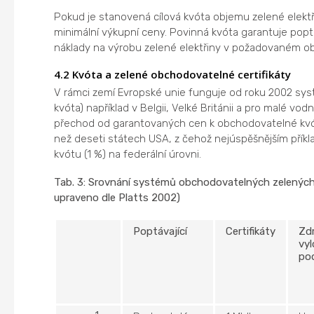
Pokud je stanovená cílová kvóta objemu zelené elektř
minimální výkupní ceny. Povinná kvóta garantuje poptáv
náklady na výrobu zelené elektřiny v požadovaném o
4.2 Kvóta a zelené obchodovatelné certifikáty
V rámci zemí Evropské unie funguje od roku 2002 sys
kvóta) například v Belgii, Velké Británii a pro malé vod
přechod od garantovaných cen k obchodovatelné kv
než deseti státech USA, z čehož nejúspěšnějším přík
kvótu (1 %) na federální úrovni.
Tab. 3: Srovnání systémů obchodovatelných zelených 
upraveno dle Platts 2002)
Poptávající
Certifikáty
Zd
vyl
po