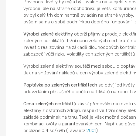
Povinnost kvóty by měla být uvalena na subjekt s dos
výrobce, ale na straně obchodníků je větší konkurenc
by byl celý trh dominantně ovládán na straně výroby, 
ovšem sama o sobě podmínkou dobrého fungování libera
Výrobci zelené elektřiny
obdrží příjmy z prodeje elektři
zelených certifikátů. Tržní cenu zelených certifikátů
investic realizována na základě dlouhodobých kontraktů
zabezpečí vůči riziku volatility cen zelených certifiká
Výrobci zelené elektřiny soutěží mezi sebou o poptáv
tlak na snižování nákladů a cen výroby zelené elektřin
Poptávka po zelených certifikátech
se odvíjí od kvóty
odevzdáním příslušného počtu certifikátů na konci tzv
Cena zelených certifikátů
závisí především na rozdílu 
elektřiny z ostatních zdrojů, respektive tržní ceny el
základě podmínek na trhu. Také je však možné dočasně,
kombinaci kvóty a garantovaných cen. Například půvo
přibližně 0,4 Kč/kWh (Lawaetz
2001
).