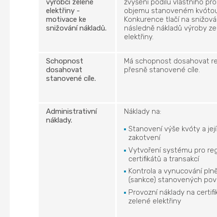
výrobci zelené
zvýšení podílu vlastního pr
elektřiny -
objemu stanoveném kvótou
motivace ke
Konkurence tlačí na snižová
snižování nákladů.
následně nákladů výroby ze
elektřiny.
Schopnost
Má schopnost dosahovat re
dosahovat
přesně stanovené cíle.
stanovené cíle.
Administrativní
Náklady na:
náklady.
Stanovení výše kvóty a její
zakotvení
Vytvoření systému pro reg
certifikátů a transakcí
Kontrola a vynucování plně
(sankce) stanovených pov
Provozní náklady na certifi
zelené elektřiny