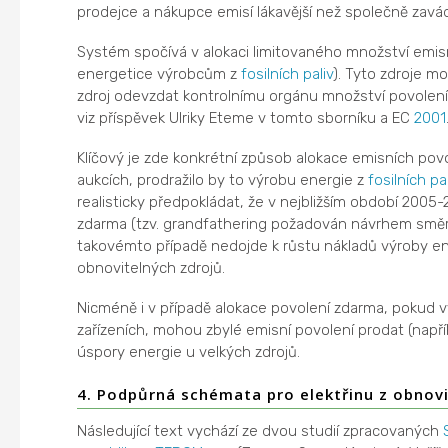
prodejce a nákupce emisí lákavější než společně zavá
Systém spočívá v alokaci limitovaného množství emis
energetice výrobcům z
fosilních paliv
). Tyto zdroje 
zdroj odevzdat kontrolnímu orgánu množství povolení
viz příspěvek Ulriky Eteme v tomto sborníku a EC
2001
Klíčový je zde konkrétní způsob alokace emisních pov
aukcích, prodražilo by to výrobu energie z
fosilních pa
realisticky předpokládat, že v nejbližším období 20
zdarma (tzv. grandfathering požadován návrhem směrn
takovémto případě nedojde k růstu nákladů výroby e
obnovitelných zdrojů.
Nicméně i v případě alokace povolení zdarma, pokud výr
zařízeních, mohou zbylé emisní povolení prodat (např
úspory energie u velkých zdrojů.
4. Podpůrná schémata pro elektřinu z obnovi
Následující text vychází ze dvou studií zpracovaných