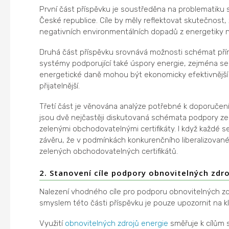
První část příspěvku je soustředěna na problematiku 
České republice. Cíle by měly reflektovat skutečnost, 
negativních environmentálních dopadů z energetiky n
Druhá část příspěvku srovnává možnosti schémat přím
systémy podporující také úspory energie, zejména se 
energetické daně mohou být ekonomicky efektivnější al
přijatelnější.
Třetí část je věnována analýze potřebné k doporuče
jsou dvě nejčastěji diskutovaná schémata podpory ze
zelenými obchodovatelnými certifikáty. I když každé 
závěru, že v podmínkách konkurenčního liberalizované
zelených obchodovatelných certifikátů.
2. Stanovení cíle podpory obnovitelných zdr
Nalezení vhodného cíle pro podporu obnovitelných z
smyslem této části příspěvku je pouze upozornit na kl
Využití
obnovitelných zdrojů energie
směřuje k cílům s