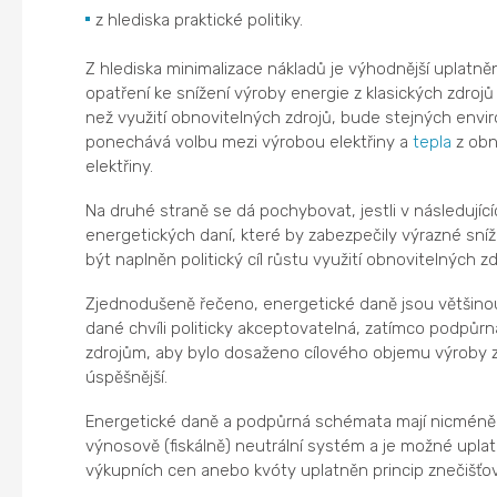
z hlediska praktické politiky.
Z hlediska minimalizace nákladů je výhodnější uplatně
opatření ke snížení výroby energie z klasických zdroj
než využití obnovitelných zdrojů, bude stejných env
ponechává volbu mezi výrobou elektřiny a
tepla
z obn
elektřiny.
Na druhé straně se dá pochybovat, jestli v následující
energetických daní, které by zabezpečily výrazné sní
být naplněn politický cíl růstu využití obnovitelných z
Zjednodušeně řečeno, energetické daně jsou většinou c
dané chvíli politicky akceptovatelná, zatímco podpů
zdrojům, aby bylo dosaženo cílového objemu výroby z 
úspěšnější.
Energetické daně a podpůrná schémata mají nicméně 
výnosově (fiskálně) neutrální systém a je možné uplatni
výkupních cen anebo kvóty uplatněn princip znečišťova