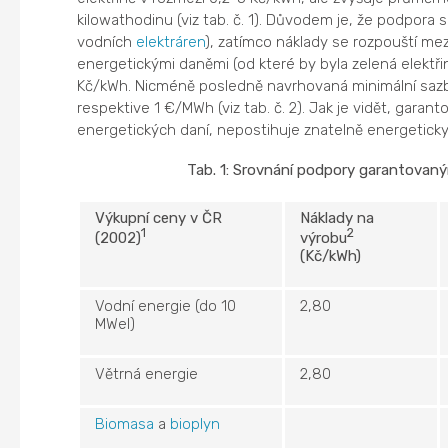
kilowathodinu (viz tab. č. 1). Důvodem je, že podpora 
vodních
elektráren
), zatímco náklady se rozpouští me
energetickými daněmi (od které by byla zelená elektři
Kč/kWh. Nicméně posledně navrhovaná minimální sazba 
respektive 1 €/MWh (viz tab. č. 2). Jak je vidět, garan
energetických daní, nepostihuje znatelně energeticky
Tab. 1: Srovnání podpory garantovan
Výkupní ceny v ČR
Náklady na
1
2
(2002)
výrobu
(Kč/kWh)
Vodní energie (do 10
2,80
MWel)
Větrná energie
2,80
Biomasa
a
bioplyn