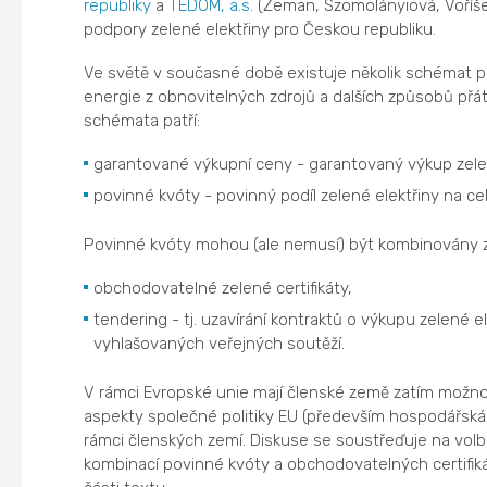
republiky
a
TEDOM, a.s.
(Zeman, Szomolányiová, Voříš
podpory zelené elektřiny pro Českou republiku.
Ve světě v současné době existuje několik schémat pří
energie z obnovitelných zdrojů a dalších způsobů přát
schémata patří:
garantované výkupní ceny - garantovaný výkup zelen
povinné kvóty - povinný podíl zelené elektřiny na c
Povinné kvóty mohou (ale nemusí) být kombinovány z 
obchodovatelné zelené certifikáty,
tendering - tj. uzavírání kontraktů o výkupu zelené
vyhlašovaných veřejných soutěží.
V rámci Evropské unie mají členské země zatím možnost
aspekty společné politiky EU (především hospodářská s
rámci členských zemí. Diskuse se soustřeďuje na vo
kombinací povinné kvóty a obchodovatelných certifiká