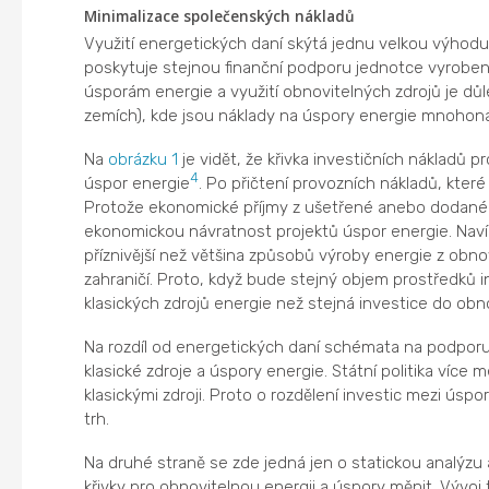
Minimalizace společenských nákladů
Využití energetických daní skýtá jednu velkou výho
poskytuje stejnou finanční podporu jednotce vyroben
úsporám energie a využití obnovitelných zdrojů je důl
zemích), kde jsou náklady na úspory energie mnohoná
Na
obrázku 1
je vidět, že křivka investičních nákladů 
4
úspor energie
. Po přičtení provozních nákladů, které 
Protože ekonomické příjmy z ušetřené anebo dodané
ekonomickou návratnost projektů úspor energie. Navíc
příznivější než většina způsobů výroby energie z obno
zahraničí. Proto, když bude stejný objem prostředků i
klasických zdrojů energie než stejná investice do obn
Na rozdíl od energetických daní schémata na podporu
klasické zdroje a úspory energie. Státní politika více 
klasickými zdroji. Proto o rozdělení investic mezi úspo
trh.
Na druhé straně se zde jedná jen o statickou analýzu
křivky pro obnovitelnou energii a úspory měnit. Vývoj