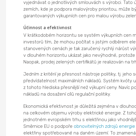
vyjednávat o jednotlivých smlouvách s výrobci. Tato ú
zemích, kde je podpora malovýroby prioritou, může 
garantovaných výkupních cen pro malou výrobu zelené
Účinnost a efektivnost
V krátkodobém horizontu se systém výkupních cen můž
investorů tím, že mohou počítat s jistým odběrem el
stanovených cenách je tak zaručený rychlý nárůst vý
v dlouhém horizontu ukázat jako nevýhodné, protože n
Naopak, prodej zelených certifikátů je realizován na t
Jedním z kritérií je přesnost nástroje politiky, tj. je
předvídatelnost maximálních nákladů. Systém kvóty ur
z tohoto hlediska přesnější než výkupní ceny. Navíc po
nákladů na dosažení cílů regulační politiky.
Ekonomická efektivnost je důležitá zejména v dlouhod
na celkovém objemu výroby elektrické energie. Z toh
jednotném evropském trhu s elektřinou jako vhodnější 
Směrnice EU o podpoře
obnovitelných zdrojů energie
elektřiny spotřebované na daném území. To znamená, že