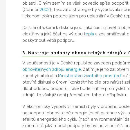
oblasti . Jiným zemím se však povedlo spíše podpořit do
(Connor
2002
). Takováto strategie by vyžadovala sou
i ekonomickým potenciálem pro uplatnění v České rep
Dalšími otázkami k diskusi jsou, jaká část cílového o
elektřiny a jaká část na výrobu
tepla
a zda směřovat p
poskytnout větší podporu.
3. Nástroje podpory obnovitelných zdrojů a 
V současnosti je v České republice zaveden podpůrn
obnovitelných zdrojů energie
. Zatím je jeho zakotv
zpochybnitelné a
Ministerstvo životního prostředí
plá
otevírá diskusi o úrovni konkrétního cíle pro nárůst ze
dlouhodobou podporu. Také bude nutné promyslet roz
zdrojů, to však již není předmětem tohoto příspěvku.
V ekonomicky vyspělých zemích byly v průběhu posled
na podporu obnovitelné energie (např. garance výkupní
efektů energetického cyklu (např. environmentální d
zkoumající, jaký model podpory by byl nejvhodnější p