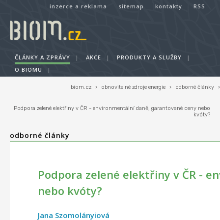
inzerce a reklama
sitemap
kontakty
RSS
ČLÁNKY A ZPRÁVY
|
AKCE
|
PRODUKTY A SLUŽBY
|
O BIOMU
|
biom.cz
›
obnovitelné zdroje energie
›
odborné články
›
Podpora zelené elektřiny v ČR - environmentální daně, garantované ceny nebo
kvóty?
odborné články
Podpora zelené elektřiny v ČR - e
nebo kvóty?
Jana Szomolányiová