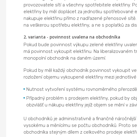
provozovatele sítí a všechny spotřebitele elektřiny. P
elektřiny by měl doplácet za jednotku spotřebované elek
nakupuje elektřinu přímo z nadřazené přenosové sítě
na veškerou spotřebu elektřiny, a ne s poplatků za dis
2. varianta - povinnost uvalena na obchodníka
Pokud bude povinnost výkupu zelené elektřiny uvalena
má povinnost vykoupit elektřinu. Na liberalizovaném t
monopolní obchodník na daném území.
Pokud by měl každý obchodník povinnost vykoupit v
rozložení objemu vykoupené elektřiny mezi jednotliv
Nutnost vytvoření systému rovnoměrného přerozděl
Případný problém s prodejem elektřiny, pokud by obj
obzvlášť u nákupu elektřiny jejíž objem se mění v záv
U obchodníků je administrativně a finančně náročnější
vysokému a měnícímu se počtu obchodníků. Proto se 
obchodníka stejným dílem z celkového prodeje elektř