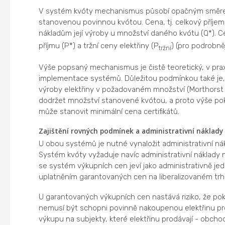
V systém kvóty mechanismus působí opačným směrem.
stanovenou povinnou kvótou. Cena, tj. celkový příjem
nákladům její výroby u množství daného kvótu (Q*). Ce
příjmu (P*) a tržní ceny elektřiny (P
) (pro podrobně
tržní
Výše popsaný mechanismus je čistě teoretický, v praxi
implementace systémů. Důležitou podmínkou také je, 
výroby elektřiny v požadovaném množství (Morthors
dodržet množství stanovené kvótou, a proto výše pokut
může stanovit minimální cena certifikátů.
Zajištění rovných podmínek a administrativní náklady
U obou systémů je nutné vynaložit administrativní nák
Systém kvóty vyžaduje navíc administrativní náklady 
se systém výkupních cen jeví jako administrativně jed
uplatněním garantovaných cen na liberalizovaném trhu,
U garantovaných výkupních cen nastává riziko, že poku
nemusí být schopni povinně nakoupenou elektřinu proda
výkupu na subjekty, které elektřinu prodávají - obch