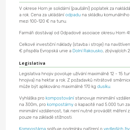
V okrese Horn je solidární (paušální) poplatek za naklád
a rok. Cena za ukládání
odpadu
na skládku komunálníh
mezi 100-120 € na tunu.
Farmáři dostávají od Odpadové asociace okresu Horn 4
Celkové investiční náklady (stavba i stroje) na navštív
€ přispěla Evropská unie a
Dolní Rakousko
, zbývajících 2
Legislativa
Legislativa hnojiv povoluje užívání maximálně 12 - 15 tu
hnojiva) na hektar a rok. Z požadavků nitrátové směrni
může být aplikováno maximálně 170 kg
dusíku
.
Vyhláška pro
kompostování
stanovuje minimální vzdál
na 300m, pro
kompostárny
o kapacitě nad 5.000 tun za
minimální vzdálenost, tak není nutné provádět měření z
pouze na základě stížnosti.
Kompostárna
splňuje podmínky nařízení o
vedlejších ž