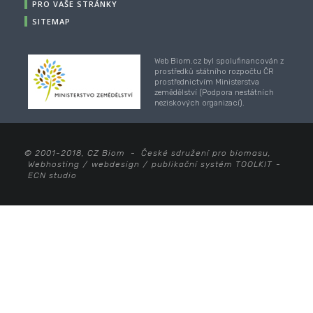
PRO VAŠE STRÁNKY
SITEMAP
Web Biom.cz byl spolufinancován z
prostředků státního rozpočtu ČR
prostřednictvím Ministerstva
zemědělství (Podpora nestátních
neziskových organizací).
© 2001-2018, CZ Biom - České sdružení pro biomasu,
Webhosting
/
webdesign
/
publikační systém TOOLKIT
-
ECN studio