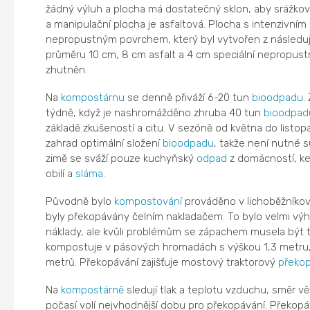
žádný výluh a plocha má dostatečný sklon, aby srážkov
a manipulační plocha je asfaltová. Plocha s intenzivn
nepropustným povrchem, který byl vytvořen z následují
průměru 10 cm, 8 cm asfalt a 4 cm speciální nepropustný
zhutněn.
Na
kompostárnu
se denně přiváží 6-20 tun
bioodpadu
.
týdně, když je nashromážděno zhruba 40 tun
bioodpad
základě zkušeností a citu. V sezóně od května do listop
zahrad optimální složení
bioodpadu
, takže není nutné s
zimě se sváží pouze kuchyňský
odpad
z domácností, ke
obilí a
sláma
.
Původně bylo
kompostování
prováděno v lichoběžníko
byly překopávány čelním nakladačem. To bylo velmi výh
náklady, ale kvůli problémům se zápachem musela být 
kompostuje v pásových hromadách s výškou 1,3 metru,
metrů. Překopávání zajišťuje mostový traktorový
překo
Na
kompostárně
sledují tlak a teplotu vzduchu, směr v
počasí volí nejvhodnější dobu pro překopávání. Překopá