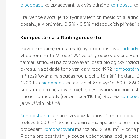
bioodpadu
ke zpracování, tak výsledného
kompostu
ke 
Frekvence svozu je 1 x týdně v letních měsících a jedno
obsahuje v průměru 0,3% - 0,5% nežádoucích příměsí, a
Kompostárna u Rodingersdorfu
Původním záměrem farmářů bylo kompostovat
odpady
vhodném místě. V roce 1991 založily obce v okresu Horn
farmáři smlouvu na zpracovávání části biologicky rozlo
okresu. Na základě toho vznikla v roce 1992
kompostárn
2
m
rozšiřována na současnou plochu téměř 1 hektaru. 
1.200 tun
bioodpadu
za rok, z nichž se vyrábí 500 až 6
substrátů pro pěstování květin, pěstování vánočních st
hnojení orné půdy (celkem cca 110 ha). Rovněž
kompos
je využíván lokálně.
Kompostárna
se nachází ve vzdálenosti 1 km od obce. 
2
rozloze 5.000 m
. Sklad surovin a manipulační plocha 
2
procesem
kompostování
má rozlohu 2.300 m
. Plocha 
Plocha pro dozrávání je pouze upěchována, což je dosta