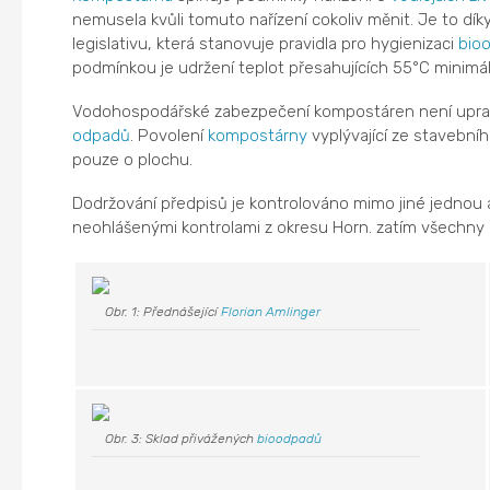
nemusela kvůli tomuto nařízení cokoliv měnit. Je to dí
legislativu, která stanovuje pravidla pro hygienizaci
bio
podmínkou je udržení teplot přesahujících 55°C minimál
Vodohospodářské zabezpečení kompostáren není upravov
odpadů
. Povolení
kompostárny
vyplývající ze stavebníh
pouze o plochu.
Dodržování předpisů je kontrolováno mimo jiné jednou
neohlášenými kontrolami z okresu Horn. zatím všechny 
Obr. 1: Přednášející
Florian Amlinger
Obr. 3: Sklad přivážených
bioodpadů