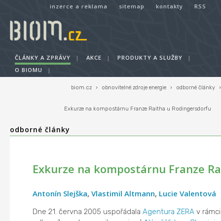
inzerce a reklama
sitemap
kontakty
RSS
ČLÁNKY A ZPRÁVY
|
AKCE
|
PRODUKTY A SLUŽBY
|
O BIOMU
|
biom.cz
›
obnovitelné zdroje energie
›
odborné články
›
Exkurze na kompostárnu Franze Raitha u Rodingersdorfu
odborné články
Exkurze na kompostárnu Franze Ra
Antonín Slejška
,
Vlastimil Altmann
,
Lucie Valentová
Dne 21. června 2005 uspořádala
Agentura ZERA
v rámci