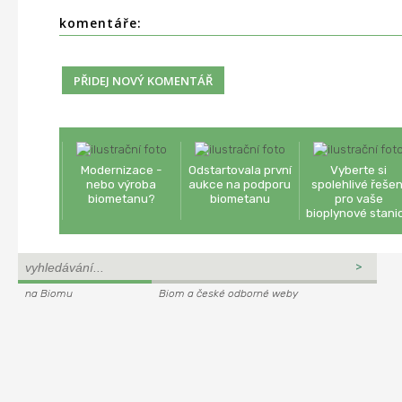
komentáře:
Modernizace -
Odstartovala první
Vyberte si
nebo výroba
aukce na podporu
spolehlivé řešen
biometanu?
biometanu
pro vaše
bioplynové stani
na Biomu
Biom a české odborné weby