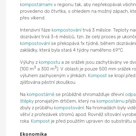
kompostárnami
v regionu tak, aby nepřekopávali všichn
provedeno do čtvrtka, s ohledem na možný zápach, kt
přes víkend.
Intenzivní fáze
kompostování
trvá 3 měsíce. Teploty na
dozrávání trvá 3-6 měsíců, tzn. že celý proces je ukon
kompostování
se překopává 1x týdně, během dozrávání
zakládky, která byla stará 4 týdny naměřeno 69°C.
Výluhy z
kompostu
a ze srážek jsou zachytávány ve dv
3
3
(100 m
a 300 m
). V oblasti je pouze 500 mm srážek r
výluhem zachyceným v jímkách.
Kompost
se kropí pře
zjišťována pěstní zkouškou.
Na
kompostárně
se průběžně shromažďuje dřevní
odpa
štěpky
pronajatým drtičem, který na
kompostárnu
přijíž
zbyly z průběhu
kompostování
. Na hromadách byly vidět
větví z prořezávek stromů apod. Rovněž sítování vyro
roka.
Kompost
je před použitím upraven do substrátu
Ekonomika