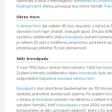
odborníky a obce z mikroregionů
Náměšťsko
a
Chvojnic
Rodingersdorf
, kterou provozují dva místní farmáři:
Fran
Okres Horn
V
okrese Horn
žije celkem 40 tisíc obyvatel, z čehož je 3
obyvatel tvoří např. chataři, chalupáři apod. Zhruba 6
systému odděleného sběru
bioodpadu
(ostatní kompos
je celkem 20 obcí s rozšířenou pravomocí, pod které sp
představuje přibližně 15 tisíc domácností.
Sběr bioodpadu
V roce 1992 bylo v okrese Horn sebráno 1.600 tun
bioo
Zvýšení intenzity odděleného sběru
bioodpadu
bylo do
zodpovědná
Odpadová asociace okresu Horn
.
Bioodpad
z obcí sbírá firma Saubemacher do 120 litro
obdržely jednotlivé domácnosti zdarma. Po zvážení
bio
v okresu je
bioodpad
odvezen na některou z celkem 6 k
sdružení farmářů, kteří z
bioodpadu
v roce 2004 vyrobil
kompostáren je dán „principem blízkosti“, který v EU zn