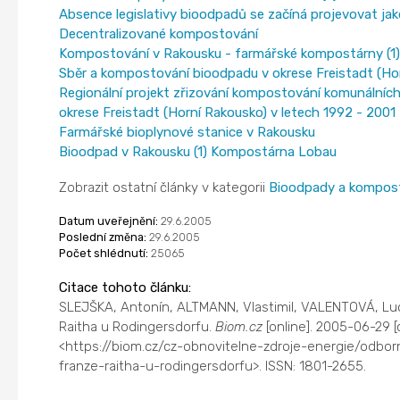
Absence legislativy bioodpadů se začíná projevovat ja
Decentralizované kompostování
Kompostování v Rakousku - farmářské kompostárny (1)
Sběr a kompostování bioodpadu v okrese Freistadt (Ho
Regionální projekt zřizování kompostování komunální
okrese Freistadt (Horní Rakousko) v letech 1992 - 2001
Farmářské bioplynové stanice v Rakousku
Bioodpad v Rakousku (1) Kompostárna Lobau
Zobrazit ostatní články v kategorii
Bioodpady a kompos
Datum uveřejnění:
29.6.2005
Poslední změna:
29.6.2005
Počet shlédnutí:
25065
Citace tohoto článku:
SLEJŠKA, Antonín, ALTMANN, Vlastimil, VALENTOVÁ, Lu
Raitha u Rodingersdorfu.
Biom.cz
[online]. 2005-06-29 
<https://biom.cz/cz-obnovitelne-zdroje-energie/odbo
franze-raitha-u-rodingersdorfu>. ISSN: 1801-2655.