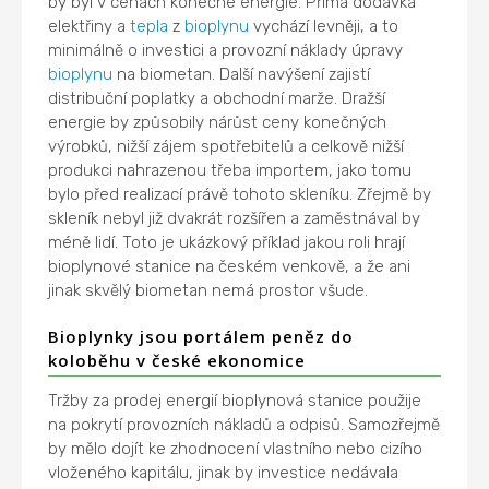
by byl v cenách konečné energie. Přímá dodávka
elektřiny a
tepla
z
bioplynu
vychází levněji, a to
minimálně o investici a provozní náklady úpravy
bioplynu
na biometan. Další navýšení zajistí
distribuční poplatky a obchodní marže. Dražší
energie by způsobily nárůst ceny konečných
výrobků, nižší zájem spotřebitelů a celkově nižší
produkci nahrazenou třeba importem, jako tomu
bylo před realizací právě tohoto skleníku. Zřejmě by
skleník nebyl již dvakrát rozšířen a zaměstnával by
méně lidí. Toto je ukázkový příklad jakou roli hrají
bioplynové stanice na českém venkově, a že ani
jinak skvělý biometan nemá prostor všude.
Bioplynky jsou portálem peněz do
koloběhu v české ekonomice
Tržby za prodej energií bioplynová stanice použije
na pokrytí provozních nákladů a odpisů. Samozřejmě
by mělo dojít ke zhodnocení vlastního nebo cizího
vloženého kapitálu, jinak by investice nedávala