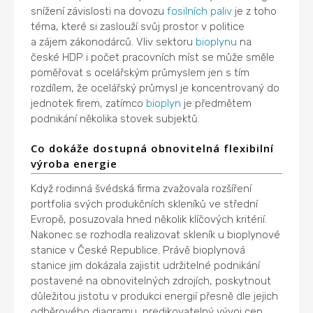
snížení závislosti na dovozu
fosilních paliv
je z toho
téma, které si zaslouží svůj prostor v politice
a zájem zákonodárců. Vliv sektoru
bioplynu
na
české HDP i počet pracovních míst se může směle
poměřovat s ocelářským průmyslem jen s tím
rozdílem, že ocelářský průmysl je koncentrovaný do
jednotek firem, zatímco
bioplyn
je předmětem
podnikání několika stovek subjektů.
Co dokáže dostupná obnovitelná flexibilní
výroba energie
Když rodinná švédská firma zvažovala rozšíření
portfolia svých produkčních skleníků ve střední
Evropě, posuzovala hned několik klíčových kritérií.
Nakonec se rozhodla realizovat skleník u bioplynové
stanice v České Republice. Právě bioplynová
stanice jim dokázala zajistit udržitelné podnikání
postavené na obnovitelných zdrojích, poskytnout
důležitou jistotu v produkci energií přesně dle jejich
odběrového diagramu, predikovatelný vývoj cen