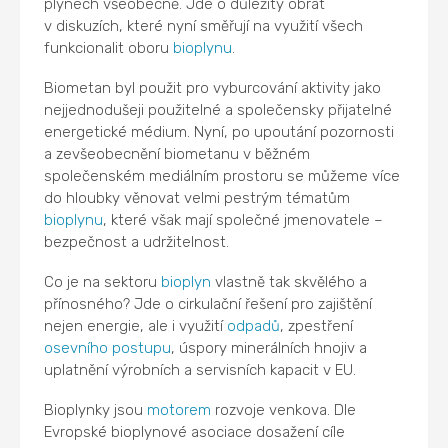
plynech všeobecně. Jde o důležitý obrat
v diskuzích, které nyní směřují na využití všech
funkcionalit oboru
bioplynu
.
Biometan byl použit pro vyburcování aktivity jako
nejjednodušeji použitelné a společensky přijatelné
energetické médium. Nyní, po upoutání pozornosti
a zevšeobecnění biometanu v běžném
společenském mediálním prostoru se můžeme více
do hloubky věnovat velmi pestrým tématům
bioplynu
, které však mají společné jmenovatele –
bezpečnost a udržitelnost.
Co je na sektoru
bioplyn
vlastně tak skvělého a
přínosného? Jde o cirkulační řešení pro zajištění
nejen energie, ale i využití
odpadů
, zpestření
osevního postupu
, úspory minerálních hnojiv a
uplatnění výrobních a servisních kapacit v EU.
Bioplynky jsou
motorem
rozvoje venkova. Dle
Evropské bioplynové asociace dosažení cíle