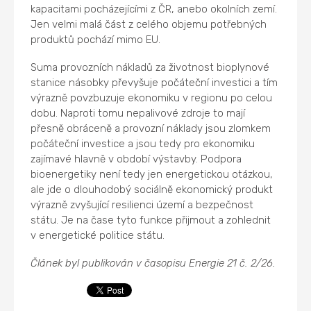
kapacitami pocházejícími z ČR, anebo okolních zemí.
Jen velmi malá část z celého objemu potřebných
produktů pochází mimo EU.
Suma provozních nákladů za životnost bioplynové
stanice násobky převyšuje počáteční investici a tím
výrazně povzbuzuje ekonomiku v regionu po celou
dobu. Naproti tomu nepalivové zdroje to mají
přesně obráceně a provozní náklady jsou zlomkem
počáteční investice a jsou tedy pro ekonomiku
zajímavé hlavně v období výstavby. Podpora
bioenergetiky není tedy jen energetickou otázkou,
ale jde o dlouhodobý sociálně ekonomický produkt
výrazně zvyšující resilienci území a bezpečnost
státu. Je na čase tyto funkce přijmout a zohlednit
v energetické politice státu.
Článek byl publikován v časopisu Energie 21 č. 2/26.