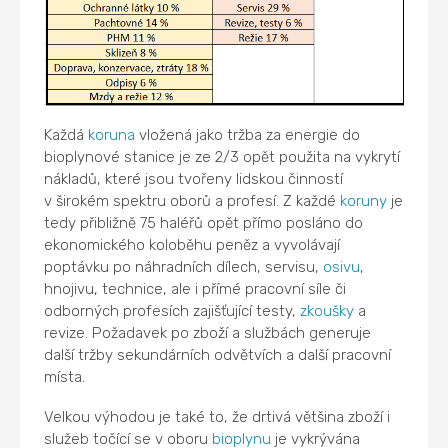
Každá
koruna
vložená jako tržba za energie do
bioplynové stanice je ze 2/3 opět použita na vykrytí
nákladů, které jsou tvořeny lidskou činností
v širokém spektru oborů a profesí. Z každé
koruny
je
tedy přibližně 75 haléřů opět přímo posláno do
ekonomického koloběhu peněz a vyvolávají
poptávku po náhradních dílech, servisu,
osivu
,
hnojivu, technice, ale i přímé pracovní síle či
odborných profesích zajišťující testy,
zkoušky
a
revize. Požadavek po zboží a službách generuje
další tržby sekundárních odvětvích a další pracovní
místa.
Velkou výhodou je také to, že drtivá většina zboží i
služeb točící se v oboru
bioplynu
je vykrývána