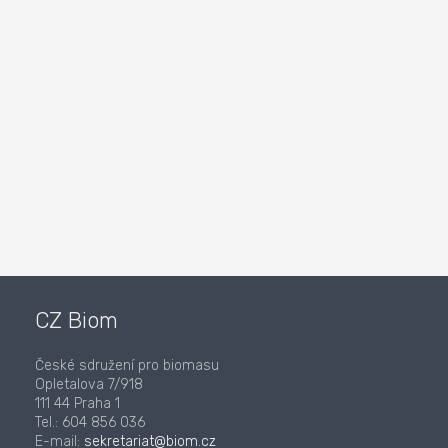
CZ Biom
České sdružení pro biomasu
Opletalova 7/918
111 44 Praha 1
Tel.: 604 856 036
E-mail:
sekretariat@biom.cz