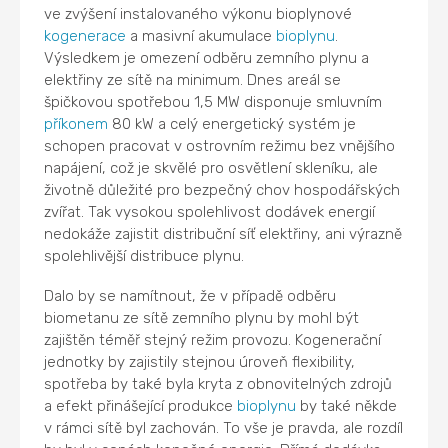
ve zvýšení instalovaného výkonu bioplynové
kogenerace
a masivní akumulace
bioplynu
.
Výsledkem je omezení odběru zemního plynu a
elektřiny ze sítě na minimum. Dnes areál se
špičkovou spotřebou 1,5 MW disponuje smluvním
příkonem
80 kW a celý energetický systém je
schopen pracovat v ostrovním režimu bez vnějšího
napájení, což je skvělé pro osvětlení skleníku, ale
životně důležité pro bezpečný chov hospodářských
zvířat. Tak vysokou spolehlivost dodávek energií
nedokáže zajistit distribuční síť elektřiny, ani výrazně
spolehlivější distribuce plynu.
Dalo by se namítnout, že v případě odběru
biometanu ze sítě zemního plynu by mohl být
zajištěn téměř stejný režim provozu. Kogenerační
jednotky by zajistily stejnou úroveň flexibility,
spotřeba by také byla kryta z obnovitelných zdrojů
a efekt přinášející produkce
bioplynu
by také někde
v rámci sítě byl zachován. To vše je pravda, ale rozdíl