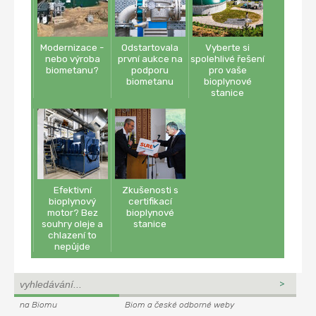
Modernizace -
Odstartovala
Vyberte si
nebo výroba
první aukce na
spolehlivé řešení
biometanu?
podporu
pro vaše
biometanu
bioplynové
stanice
Efektivní
Zkušenosti s
bioplynový
certifikací
motor? Bez
bioplynové
souhry oleje a
stanice
chlazení to
nepůjde
na Biomu
Biom a české odborné weby