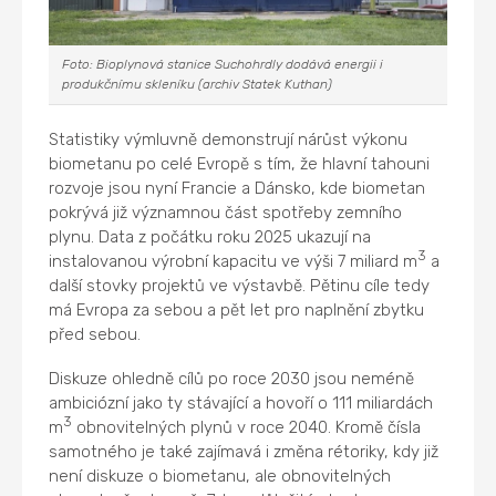
Foto: Bioplynová stanice Suchohrdly dodává energii i
produkčnímu skleníku (archiv Statek Kuthan)
Statistiky výmluvně demonstrují nárůst výkonu
biometanu po celé Evropě s tím, že hlavní tahouni
rozvoje jsou nyní Francie a Dánsko, kde biometan
pokrývá již významnou část spotřeby zemního
plynu. Data z počátku roku 2025 ukazují na
3
instalovanou výrobní kapacitu ve výši 7 miliard m
a
další stovky projektů ve výstavbě. Pětinu cíle tedy
má Evropa za sebou a pět let pro naplnění zbytku
před sebou.
Diskuze ohledně cílů po roce 2030 jsou neméně
ambiciózní jako ty stávající a hovoří o 111 miliardách
3
m
obnovitelných plynů v roce 2040. Kromě čísla
samotného je také zajímavá i změna rétoriky, kdy již
není diskuze o biometanu, ale obnovitelných