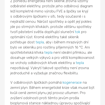
Z pohledu energetika není skleník zrovna vzorný
odběratel elektřiny, protože jeho odběrový diagram
leží kompletně mimo výrobu FVE a špičky se kryjí
s odběrovými špičkami v síti, tedy současně i s
nejdražší cenou. Nárůst spotřeby a opět její pokles
jde po strmých křivkách, protože většinu spotřeby
tvoří pěstební světla doplňující sluneční
tok
pro
optimální růst. Kromě elektřiny také skleník
potřebuje dost
tepla
, aby i během mrazivých dní
bylo ve skleníku pro rostliny příjemných 16 °C. Ani
spotřebitelská křivka
tepla
není ideální přímkou, ale
dosahuje velkých výkyvů a pro větší komplikovanost
se vrcholy odběrových křivek elektřiny a
tepla
nepotkávají. Vykrytí takové spotřeby není zrovna
jednoduché a vyžaduje značnou flexibilitu.
V odběrových špičkách pomáhá
kogenerace
na
zemní plyn. Během energetické krize však musel být
kvůli ceně zemní plynu její provoz utlumen. Pro
zvýšení odolnosti proti těmto jevům prošla
bioplynová stanice nákladnou úpravou spočívající