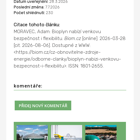
Datum uveřejnění:
28.3.2026
Poslední změna:
7.7.2026
Počet shlédnutí:
230
Citace tohoto článku:
MORAVEC, Adam: Bioplyn nabízí venkovu
bezpečnost i flexibilitu.
Biom.cz
[online]. 2026-03-28
[cit. 2026-08-06]. Dostupné z WWW:
<https://biom.cz/cz-obnovitelne-zdroje-
energie/odborne-clanky/bioplyn-nabizi-venkovu-
bezpecnost-i-flexibilitu>. ISSN: 1801-2655.
komentáře: