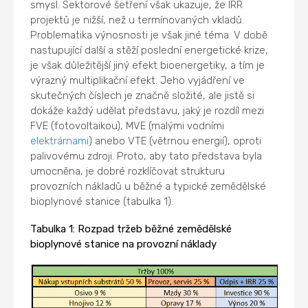
smysl. Sektorové šetření však ukazuje, že IRR
projektů je nižší, než u termínovaných vkladů.
Problematika výnosnosti je však jiné téma. V době
nastupující další a stěží poslední energetické krize,
je však důležitější jiný efekt bioenergetiky, a tím je
výrazný multiplikační efekt. Jeho vyjádření ve
skutečných číslech je značně složité, ale jistě si
dokáže každý udělat představu, jaký je rozdíl mezi
FVE (fotovoltaikou), MVE (malými vodními
elektrárnami
) anebo VTE (větrnou energií), oproti
palivovému zdroji. Proto, aby tato představa byla
umocněna, je dobré rozklíčovat strukturu
provozních nákladů u běžné a typické zemědělské
bioplynové stanice (tabulka 1).
Tabulka 1: Rozpad tržeb běžné zemědělské
bioplynové stanice na provozní náklady