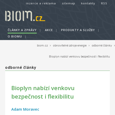
inzerce a reklama
sitemap
kontakty
RSS
ČLÁNKY A ZPRÁVY
|
AKCE
|
PRODUKTY A SLUŽBY
|
O BIOMU
|
biom.cz
›
obnovitelné zdroje energie
›
odborné články
›
Bioplyn nabízí venkovu bezpečnost i flexibilitu
odborné články
Bioplyn nabízí venkovu
bezpečnost i flexibilitu
Adam Moravec