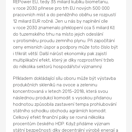
REPower EU, tedy 35 miliard kubíku biometanu,
v roce 2030 přinese pro trh EU nových 500 000
pracovních míst a do peněžního oběhu se rozpustí
12 miliard EUR ročně. Jen u nás by naplnění cíle
v roce 2030 znamenalo překlopení cca 5 miliard Kč
do tuzemského trhu na místo jejich odeslání
v protisměru proudu zemního plynu. Při započítání
ceny emisních úspor a podpory může toto číslo být
i třikrát větší. Další nárůst ekonomiky pak zajistí
multiplikační efekt, který je díky rozprostření tržeb
do několika sektorů hospodářství významný.
Příkladem dokládající sílu oboru může být výstavba
produkčních skleníků na ovoce a zeleninu
koncentrovaná v letech 2015–2018, která svou
následnou produkcí komodit s vysokou přidanou
hodnotou způsobila zastavení tempa prohlubování
státního schodku obchodu agrárních komodit.
Celkový efekt finanční páky se rovná několika
procentům českého HDP. Když přidáme význam
státní bezpečnosti díky decentrální výrobě energií a