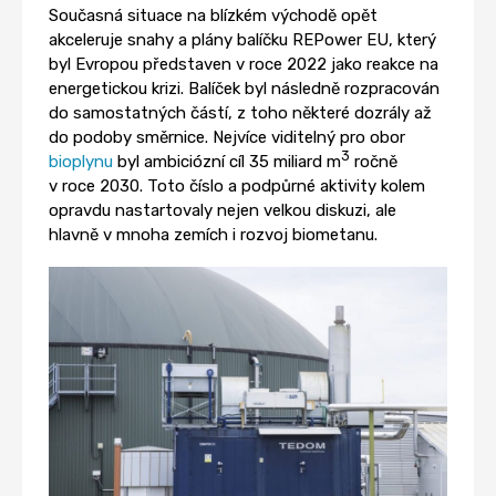
Současná situace na blízkém východě opět
akceleruje snahy a plány balíčku REPower EU, který
byl Evropou představen v roce 2022 jako reakce na
energetickou krizi. Balíček byl následně rozpracován
do samostatných částí, z toho některé dozrály až
do podoby směrnice. Nejvíce viditelný pro obor
3
bioplynu
byl ambiciózní cíl 35 miliard m
ročně
v roce 2030. Toto číslo a podpůrné aktivity kolem
opravdu nastartovaly nejen velkou diskuzi, ale
hlavně v mnoha zemích i rozvoj biometanu.