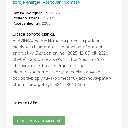
zdroje energie
,
Pěstování biomasy
Datum uveřejnění:
7.12.2025
Poslední změna:
8.1.2026
Počet shlédnutí:
2288
Citace tohoto článku:
HLAVINKA, Ha My: Německá provozní podpora
bioplynu a biometanu jako nová páteř stabilní
energetiky.
Biom.cz
[online]. 2025-12-07 [cit. 2026-
08-09]. Dostupné z WWW: <https://biom.cz/cz-
obnovitelne-zdroje-energie-kapalna-
biopaliva/odborne-clanky/nemecka-provozni-
podpora-bioplynu-a-biometanu-jako-nova-pater-
stabilni-energetiky>. ISSN: 1801-2655.
komentáře: