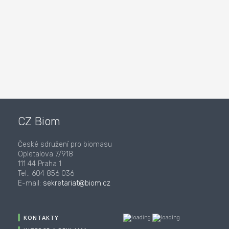
CZ Biom
České sdružení pro biomasu
Opletalova 7/918
111 44 Praha 1
Tel.: 604 856 036
E-mail:
sekretariat@biom.cz
KONTAKTY