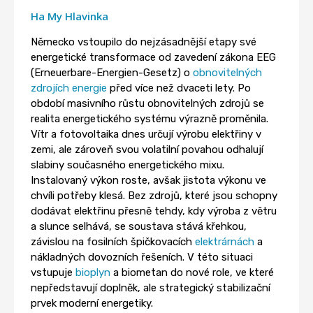
Ha My Hlavinka
Německo vstoupilo do nejzásadnější etapy své
energetické transformace od zavedení zákona EEG
(Erneuerbare-Energien-Gesetz) o
obnovitelných
zdrojích energie
před více než dvaceti lety. Po
období masivního růstu obnovitelných zdrojů se
realita energetického systému výrazně proměnila.
Vítr a fotovoltaika dnes určují výrobu elektřiny v
zemi, ale zároveň svou volatilní povahou odhalují
slabiny současného energetického mixu.
Instalovaný výkon roste, avšak jistota výkonu ve
chvíli potřeby klesá. Bez zdrojů, které jsou schopny
dodávat elektřinu přesně tehdy, kdy výroba z větru
a slunce selhává, se soustava stává křehkou,
závislou na fosilních špičkovacích
elektrárnách
a
nákladných dovozních řešeních. V této situaci
vstupuje
bioplyn
a biometan do nové role, ve které
nepředstavují doplněk, ale strategický stabilizační
prvek moderní energetiky.