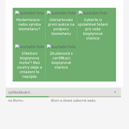
Modernizace -
Odstartovala
Vyberte si
nebo výroba
první aukce na
spolehlivé řešení
biometanu?
podporu
pro vaše
biometanu
bioplynové
stanice
Efektivní
Zkušenosti s
bioplynový
certifikací
motor? Bez
bioplynové
souhry oleje a
stanice
chlazení to
nepůjde
na Biomu
Biom a české odborné weby