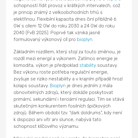
schopností řídit provoz v krátkých intervalech, což
je princip známý z velkoobchodních trhů s
elektřinou. Flexibilní kapacita dnes činí přibližně 6
GW s cílem 12 GW do roku 2030 a 24 GW do roku
2040 (FvB 2025). Poprvé tak vzniká jasně
formulovaný výkonový cíl pro
bioplyn
.
Základním rozdílem, který stojí za touto změnou, je
rozdíl mezi energií a výkonem. Zatímco energie je
komodita, výkon je předpoklad
stability
soustavy.
Bez výkonu roste potřeba regulační energie,
zvyšuje se riziko nestability a v krajním případě hrozí
kolaps soustavy.
Bioplyn
je dnes jedním z mála
obnovitelných zdrojů, který dokáže poskytovat
primární, sekundární i terciární regulaci. Tím se stává
skutečným konkurentem fosilních špičkových
zdrojů. Během období tzv. “dark doldrums”, kdy není
k dispozici ani vítr ani slunce, nabývá tato
schopnost klíčového významu.