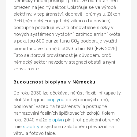
Německý model posiluje i proto, že biometan není
omezen na jediný sektor. Uplatňuje se ve výrobě
elektřiny, v teplárenství, dopravě i průmyslu. Zákon
GEG (německý Energetický zákon o budovách)
postupně požaduje využití obnovitelné složky v
nových systémech vytápění, zatímco emisní kvóta
s pokutou 600 eur za tunu CO
podporuje využití
2
biometanu ve formě bioCNG a bioLNG (FvB 2025).
Tato sektorová provázanost je důvodem, proč
německý sektor navzdory stagnaci obstál a nyní
znovu roste.
Budoucnost bioplynu v Německu
Do roku 2030 lze očekávat nárůst flexibilní kapacity,
hlubší integraci
bioplynu
do výkonových trhů,
posilování vazeb na teplárenství a postupné
nahrazování fosilních špičkovacích zdrojů. Kolem
roku 2040 může
bioplyn
plnit roli poslední obranné
linie
stability
v systému založeném převážně na
větru a fotovoltaice.