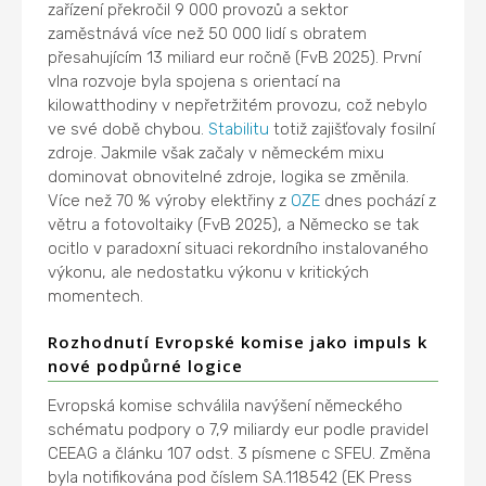
zařízení překročil 9 000 provozů a sektor
zaměstnává více než 50 000 lidí s obratem
přesahujícím 13 miliard eur ročně (FvB 2025). První
vlna rozvoje byla spojena s orientací na
kilowatthodiny v nepřetržitém provozu, což nebylo
ve své době chybou.
Stabilitu
totiž zajišťovaly fosilní
zdroje. Jakmile však začaly v německém mixu
dominovat obnovitelné zdroje, logika se změnila.
Více než 70 % výroby elektřiny z
OZE
dnes pochází z
větru a fotovoltaiky (FvB 2025), a Německo se tak
ocitlo v paradoxní situaci rekordního instalovaného
výkonu, ale nedostatku výkonu v kritických
momentech.
Rozhodnutí Evropské komise jako impuls k
nové podpůrné logice
Evropská komise schválila navýšení německého
schématu podpory o 7,9 miliardy eur podle pravidel
CEEAG a článku 107 odst. 3 písmene c SFEU. Změna
byla notifikována pod číslem SA.118542 (EK Press