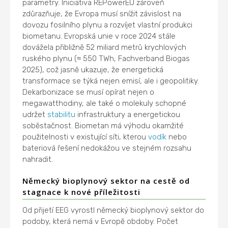
parametry. Iniciativa REPowerEU zároveň
zdůrazňuje, že Evropa musí snížit závislost na
dovozu fosilního plynu a rozvíjet vlastní produkci
biometanu. Evropská unie v roce 2024 stále
dovážela přibližně 52 miliard metrů krychlových
ruského plynu (≈ 550 TWh, Fachverband Biogas
2025), což jasně ukazuje, že energetická
transformace se týká nejen emisí, ale i geopolitiky.
Dekarbonizace se musí opírat nejen o
megawatthodiny, ale také o molekuly schopné
udržet
stabilitu
infrastruktury a energetickou
soběstačnost. Biometan má výhodu okamžité
použitelnosti v existující síti, kterou
vodík
nebo
bateriová řešení nedokážou ve stejném rozsahu
nahradit.
Německý bioplynový sektor na cestě od
stagnace k nové příležitosti
Od přijetí EEG vyrostl německý bioplynový sektor do
podoby, která nemá v Evropě obdoby. Počet