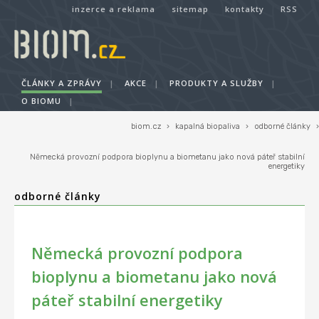
inzerce a reklama
sitemap
kontakty
RSS
ČLÁNKY A ZPRÁVY
|
AKCE
|
PRODUKTY A SLUŽBY
|
O BIOMU
|
biom.cz
›
kapalná biopaliva
›
odborné články
›
Německá provozní podpora bioplynu a biometanu jako nová páteř stabilní
energetiky
odborné články
Německá provozní podpora
bioplynu a biometanu jako nová
páteř stabilní energetiky