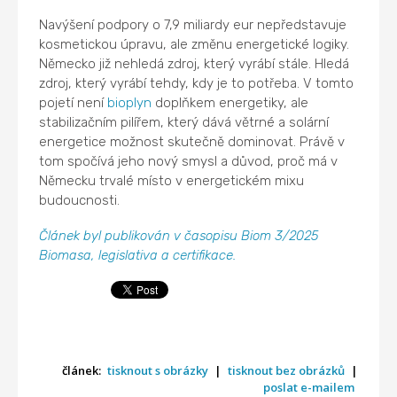
Navýšení podpory o 7,9 miliardy eur nepředstavuje
kosmetickou úpravu, ale změnu energetické logiky.
Německo již nehledá zdroj, který vyrábí stále. Hledá
zdroj, který vyrábí tehdy, kdy je to potřeba. V tomto
pojetí není
bioplyn
doplňkem energetiky, ale
stabilizačním pilířem, který dává větrné a solární
energetice možnost skutečně dominovat. Právě v
tom spočívá jeho nový smysl a důvod, proč má v
Německu trvalé místo v energetickém mixu
budoucnosti.
Článek byl publikován v časopisu Biom 3/2025
Biomasa, legislativa a certifikace.
článek:
tisknout s obrázky
|
tisknout bez obrázků
|
poslat e-mailem