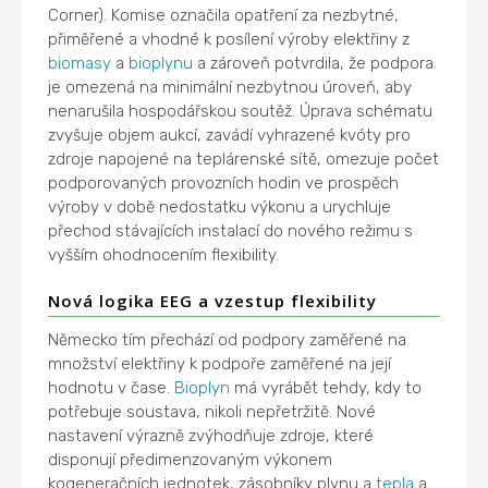
Corner). Komise označila opatření za nezbytné,
přiměřené a vhodné k posílení výroby elektřiny z
biomasy
a
bioplynu
a zároveň potvrdila, že podpora
je omezená na minimální nezbytnou úroveň, aby
nenarušila hospodářskou soutěž. Úprava schématu
zvyšuje objem aukcí, zavádí vyhrazené kvóty pro
zdroje napojené na teplárenské sítě, omezuje počet
podporovaných provozních hodin ve prospěch
výroby v době nedostatku výkonu a urychluje
přechod stávajících instalací do nového režimu s
vyšším ohodnocením flexibility.
Nová logika EEG a vzestup flexibility
Německo tím přechází od podpory zaměřené na
množství elektřiny k podpoře zaměřené na její
hodnotu v čase.
Bioplyn
má vyrábět tehdy, kdy to
potřebuje soustava, nikoli nepřetržitě. Nové
nastavení výrazně zvýhodňuje zdroje, které
disponují předimenzovaným výkonem
kogeneračních jednotek, zásobníky plynu a
tepla
a