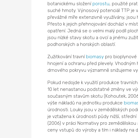
botanickému složení
porostu
, použité pra
suché hmoty. Výnosový potenciál TTP je v 
převážné míře extenzivně využívány, jsou
Přesto k jejich přehnojování dochází v mí
opatření. Jedná se o velmi malý podíl pl
jsou nízké stavy skotu a ovcí a jinému zuži
podhorských a horských oblastí.
Zužitkování travní
biomasy
pro bioplynové 
hnojení a ochranu před plevely. Vhodným
drnového pokryvu významně snižujeme vypl
Pokud nedojde k využití produkce travníc
10 let nenastanou podstatné změny ve vý
současným stavům skotu (Kohoutek, 2006).
výše nákladů na jednotku produkce
bioma
úrodnosti. Louky jsou v zemědělských pod
je vztažena k úrodnosti půdy nižší, středn
(2006) v práci Normativy pro zemědělskou 
ceny vstupů do výroby a tím i náklady na