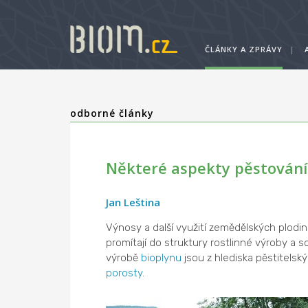
ČLÁNKY A ZPRÁVY
|
odborné články
Některé aspekty pěstování
Jan Leština
Výnosy a další využití zemědělských plodi
promítají do struktury rostlinné výroby a 
výrobě
bioplynu
jsou z hlediska pěstitels
porosty
.