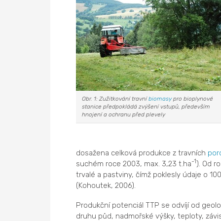
Obr. 1: Zužitkování travní
biomasy
pro bioplynové
stanice předpokládá zvýšení vstupů, především
hnojení a ochranu před plevely
dosažena celková produkce z travních
por
-1
suchém roce 2003, max. 3,23 t.ha
). Od r
trvalé a pastviny, čímž poklesly údaje o 10
(Kohoutek, 2006).
Produkční potenciál TTP se odvíjí od geo
druhu půd, nadmořské výšky, teploty, závis