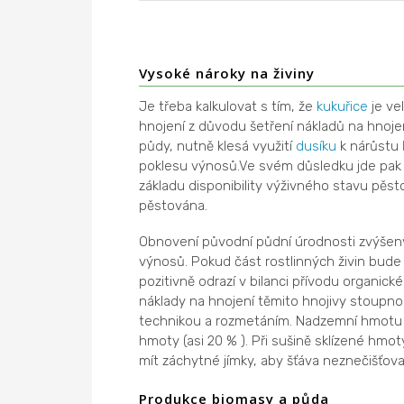
Vysoké nároky na živiny
Je třeba kalkulovat s tím, že
kukuřice
je ve
hnojení z důvodu šetření nákladů na hnoj
půdy, nutně klesá využití
dusíku
k nárůstu
poklesu výnosů.Ve svém důsledku jde pak n
základu disponibility výživného stavu pěsto
pěstována.
Obnovení původní půdní úrodnosti zvýšený
výnosů. Pokud část rostlinných živin bud
pozitivně odrazí v bilanci přívodu organic
náklady na hnojení těmito hnojivy stoupn
technikou a rozmetáním. Nadzemní hmot
hmoty (asi 20 % ). Při sušině sklízené hmo
mít záchytné jímky, aby šťáva neznečišťov
Produkce biomasy a půda