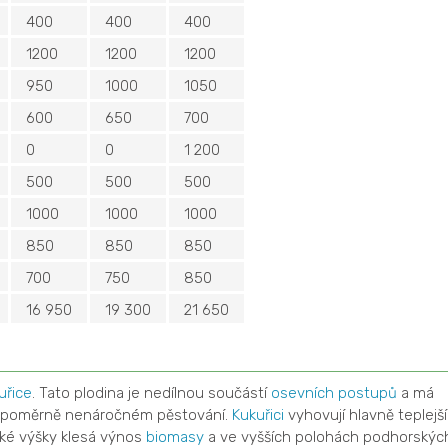
400
400
400
1200
1200
1200
950
1000
1050
600
650
700
0
0
1 200
500
500
500
1000
1000
1000
850
850
850
700
750
850
16 950
19 300
21 650
uřice
. Tato plodina je nedílnou součástí
osevních postupů
a má
y poměrně nenáročném pěstování.
Kukuřici
vyhovují hlavně teplejší
ské výšky klesá výnos
biomasy
a ve vyšších polohách podhorskýc