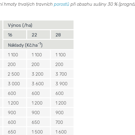
vní hmoty trvalých travních
porostů
při obsahu sušiny 30 % (prognó
Výnos (/ha)
16
22
28
-1
Náklady (Kč.ha
)
1 100
1 100
1 100
200
200
200
2 500
3 200
3 700
3 000
3 600
3 900
600
600
600
1 200
1 200
1 200
900
900
900
600
650
700
650
1 500
1 600