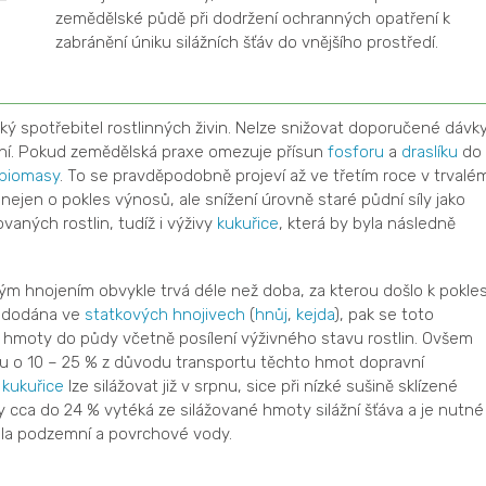
zemědělské půdě při dodržení ochranných opatření k
zabránění úniku silážních šťáv do vnějšího prostředí.
lký spotřebitel rostlinných živin. Nelze snižovat doporučené dávk
ení. Pokud zemědělská praxe omezuje přísun
fosforu
a
draslíku
do
biomasy
. To se pravděpodobně projeví až ve třetím roce v trvalé
ejen o pokles výnosů, ale snížení úrovně staré půdní síly jako
vaných rostlin, tudíž i výživy
kukuřice
, která by byla následně
m hnojením obvykle trvá déle než doba, za kterou došlo k pokle
e dodána ve
statkových hnojivech
(
hnůj
,
kejda
), pak se toto
ké hmoty do půdy včetně posílení výživného stavu rostlin. Ovšem
ou o 10 – 25 % z důvodu transportu těchto hmot dopravní
u
kukuřice
lze silážovat již v srpnu, sice při nízké sušině sklízené
ty cca do 24 % vytéká ze silážované hmoty silážní šťáva a je nutné
ala podzemní a povrchové vody.