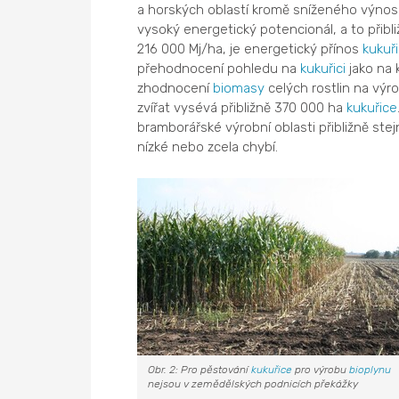
a horských oblastí kromě sníženého výno
vysoký energetický potencionál, a to přibl
216 000 Mj/ha, je energetický přínos
kukuř
přehodnocení pohledu na
kukuřici
jako na 
zhodnocení
biomasy
celých rostlin na výr
zvířat vysévá přibližně 370 000 ha
kukuřice
bramborářské výrobní oblasti přibližně ste
nízké nebo zcela chybí.
Obr. 2: Pro pěstování
kukuřice
pro výrobu
bioplynu
nejsou v zemědělských podnicích překážky