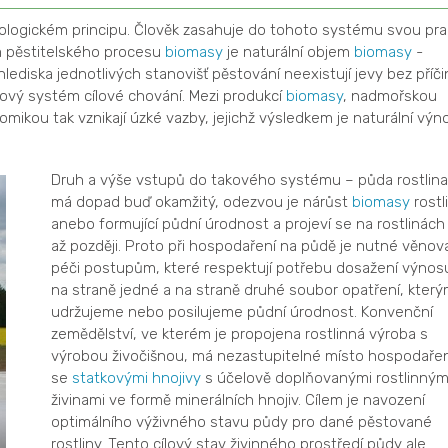
biologickém principu. Člověk zasahuje do tohoto systému svou prac
m pěstitelského procesu
biomasy
je naturální objem
biomasy
-
 hlediska jednotlivých stanovišť pěstování neexistují jevy bez příči
ový systém cílové chování. Mezi produkcí
biomasy
, nadmořskou
ikou tak vznikají úzké vazby, jejichž výsledkem je naturální výn
Druh a výše vstupů do takového systému – půda rostlina
má dopad buď okamžitý, odezvou je nárůst
biomasy
rostli
anebo formující půdní úrodnost a projeví se na rostlinách
až později. Proto při hospodaření na půdě je nutné věnov
péči postupům, které respektují potřebu dosažení výnos
na straně jedné a na straně druhé soubor opatření, který
udržujeme nebo posilujeme půdní úrodnost. Konvenční
zemědělství, ve kterém je propojena rostlinná výroba s
výrobou živočišnou, má nezastupitelné místo hospodařen
se
statkovými hnojivy
s účelově doplňovanými rostlinným
živinami ve formě minerálních hnojiv. Cílem je navození
optimálního výživného stavu půdy pro dané pěstované
rostliny. Tento cílový stav živinného prostředí půdy ale