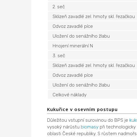
2. seč
Sklizeň zavadlé zel. hmoty skl. řezačkou
Odvoz zavadlé píce
Uložení do senážního žlabu
Hnojení minerální N
3. seč
Sklizeň zavadlé zel. hmoty skl. řezačkou
Odvoz zavadlé píce
Uložení do senážního žlabu
Celkové náklady
Kukuřice v osevním postupu
Důležitou vstupní surovinou do BPS je
kuk
vysoký nárůstu
biomasy
při technologick
oblasti České republiky. S růstem nadmoř