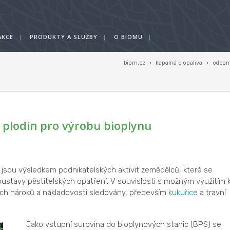
AKCE
|
PRODUKTY A SLUŽBY
|
O BIOMU
|
biom.cz
›
kapalná biopaliva
›
odborn
 plodin pro výrobu bioplynu
n jsou výsledkem podnikatelských aktivit zemědělců, které se
soustavy pěstitelských opatření. V souvislosti s možným využitím 
kých nároků a nákladovosti sledovány, především
kukuřice
a travní
Jako vstupní surovina do bioplynových stanic (BPS) se