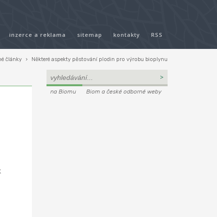
inzerce a reklama
sitemap
kontakty
RSS
é články
›
Některé aspekty pěstování plodin pro výrobu bioplynu
na Biomu
Biom a české odborné weby
k