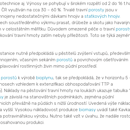
totechnice aj. Výnosy se pohybují v širokém rozpětí od 2 do 16 t.h
ČR využíván na cca 30 – 60 %. Trvalé travní
porosty
jsou v
 hnojeny nedostatečnými dávkami hnojiv a
statkových hnojiv
.
stech soustředěného výkrmu prasat, drůbeže a skotu jako havarijn
och v celostátním měřítku. Důvodem omezené péče o travní
porost
tkování travní hmoty zatím nebyly příležitosti. Toto se týká zejmé
stanice nutně předpokládá u pěstitelů zvýšení vstupů, předevší
 hnojením, včasným sekáním
porostů
a povrchovým ošetřováním
avování rostlinných živin mimo půdní prostředí.
h
porostů
k výrobě
bioplynu
, tak se předpokládá, že v horizontu 5 
nosech vzhledem k extenzifikaci obhospodařování TTP a
 Náklady na pěstování travní hmoty na loukách ukazuje tabulka 1
sy
je závislá na stanovištních podmínkách, zejména půdní
nicích převážně na půdách s nižší úrodností. Uvedená výše nákla
í a vyšší. Vysokou nákladovost produkce
biomasy
uvádí také Kavka
a potravinářskou výrobu. Nutno také vzít v úvahu, že nadále rost
 dosahovanou produkci.