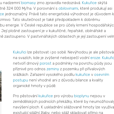
su nadzemní
biomasy
zrno zpravidla nedozrává.
Kukuřice
skýtá
ižně 324 000 Mj/ha. V porovnání s
obilovinami
, které produkují asi
ice
jednoznačný. Právě tato energetická výhodnost je důvodem k
krmivo. Tato skutečnost je také předpokladem k dobrému
obu energie. V České republice se pro účely krmení hospodářský
. Její plošné zastoupení je v kukuřičné, řepařské, obilnářské a
jně zastoupeno. V pastvinářských oblastech je její zastoupení vel
Kukuřici
lze pěstovat i po sobě. Nevýhodou je ale pěstová
na svazích, kde je zvýšené nebezpečí vodní
eroze
.
Kukuři
netvoří drnový
porost
a podmínky na povrchu půdy jsou
příznivé pro odnos
zeminy
z pozemku při přívalových
srážkách. Zařazení vysokého podílu
kukuřice
v
osevním
postupu
není vhodné ani z důvodu bilance a kvality
organické hmoty v půdě.
Pro pěstování
kukuřice
pro výrobu
bioplynu
nejsou v
zemědělských podnicích překážky, které by neumožňoval
navýšení ploch. K uskladnění silážované hmoty lze využíva
existující silážní žlaby, nebo siláž skladovat přímo na