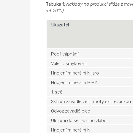
Tabulka 1:
Náklady na produkci siláže z tra
rok 2010)
Ukazatel
Podíl vápnění
Válení, smykování
Hnojení minerální N jaro
Hnojení minerální P + K
1. seč
Sklizeň zavadlé zel. hmoty skl. řezačkou
Odvoz zavadlé píce
Uložení do senážního žlabu
Hnojení minerální N