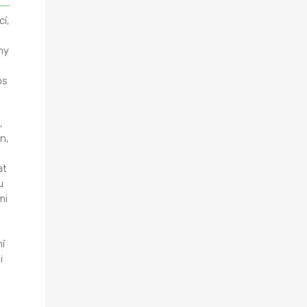
í,
ny
os
,
n,
at
u
mi
í
i