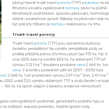
pěstují hlavně trvalé travní
porosty
(TTP) a
kukuřice
na sil
Množství a kvalita vypěstované
biomasy
závisí na půdně-
klimatických podmínkách, způsobu pěstování, technologii
sklizně i posklizňové úpravě. Náklady na pěstování však m
být pokryty tržbami za
biomasu
realizovanou na trhu.
Trvalé travní porosty
Trvalé travní
porosty
(TTP) jsou významnou kulturou
českého zemědělství. Na výměře zemědělské půdy se
podílejí přibližně jednou čtvrtinou ploch (asi 970 tis. ha). V
roce 2005 byla na výměře 853 tis. ha sklízených TTP při
-1
výnosu 3,12 t.ha
dosažena produkce
sena
2 664 tis. tun
sena
. V průměru posledních pěti let (2001 - 2005) byla
-1
-1
ostů
2 568 tis. t při průměrném výnosu 2,97 t.ha
(min. 2,41 t.ha
oku 2002 uvádí ČSÚ výměru sklízených TTP a zrušil členění na louk
0 – 150 tis. ha oproti údajům z katastru evidence nemovitostí
logicko-petrografických podmínek, genetického půdního typu a
í na srážkách, expozici pozemku, hladině spodní vody,