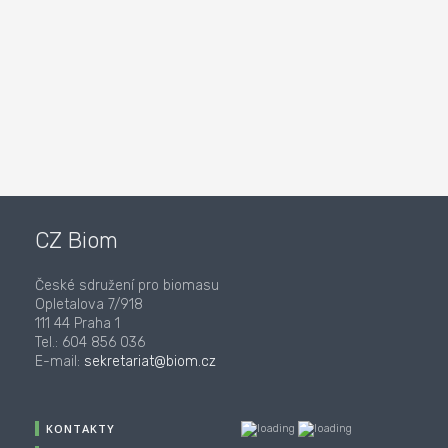
CZ Biom
České sdružení pro biomasu
Opletalova 7/918
111 44 Praha 1
Tel.: 604 856 036
E-mail:
sekretariat@biom.cz
KONTAKTY