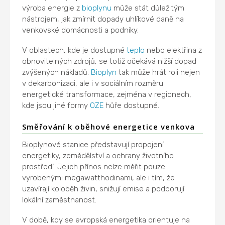
výroba energie z
bioplynu
může stát důležitým
nástrojem, jak zmírnit dopady uhlíkové daně na
venkovské domácnosti a podniky.
V oblastech, kde je dostupné
teplo
nebo elektřina z
obnovitelných zdrojů, se totiž očekává nižší dopad
zvýšených nákladů.
Bioplyn
tak může hrát roli nejen
v dekarbonizaci, ale i v sociálním rozměru
energetické transformace, zejména v regionech,
kde jsou jiné formy
OZE
hůře dostupné.
Směřování k oběhové energetice venkova
Bioplynové stanice představují propojení
energetiky, zemědělství a ochrany životního
prostředí. Jejich přínos nelze měřit pouze
vyrobenými megawatthodinami, ale i tím, že
uzavírají koloběh živin, snižují emise a podporují
lokální zaměstnanost.
V době, kdy se evropská energetika orientuje na