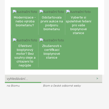
Modernizace -
Odstartovala
Vyberte si
nebo výroba
první aukce na
spolehlivé řešení
biometanu?
podporu
pro vaše
biometanu
bioplynové
stanice
Efektivní
Zkušenosti s
bioplynový
certifikací
motor? Bez
bioplynové
souhry oleje a
stanice
chlazení to
nepůjde
na Biomu
Biom a české odborné weby