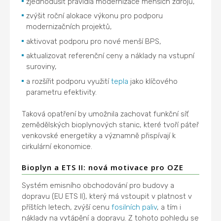
zjednodušit pravidla modernizace menších zdrojů,
zvýšit roční alokace výkonu pro podporu
modernizačních projektů,
aktivovat podporu pro nové menší BPS,
aktualizovat referenční ceny a náklady na vstupní
suroviny,
a rozšířit podporu využití
tepla
jako klíčového
parametru efektivity.
Taková opatření by umožnila zachovat funkční síť
zemědělských bioplynových stanic, které tvoří páteř
venkovské energetiky a významně přispívají k
cirkulární ekonomice.
Bioplyn a ETS II: nová motivace pro OZE
Systém emisního obchodování pro budovy a
dopravu (EU ETS II), který má vstoupit v platnost v
příštích letech, zvýší cenu
fosilních paliv
, a tím i
náklady na vytápění a dopravu. Z tohoto pohledu se