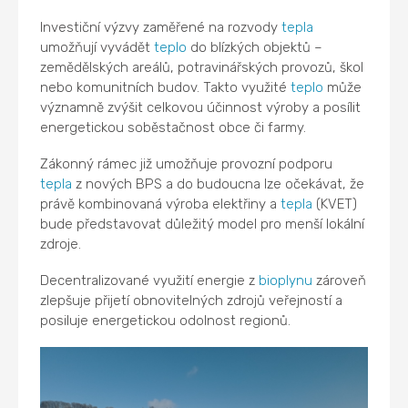
Investiční výzvy zaměřené na rozvody
tepla
umožňují vyvádět
teplo
do blízkých objektů –
zemědělských areálů, potravinářských provozů, škol
nebo komunitních budov. Takto využité
teplo
může
významně zvýšit celkovou účinnost výroby a posílit
energetickou soběstačnost obce či farmy.
Zákonný rámec již umožňuje provozní podporu
tepla
z nových BPS a do budoucna lze očekávat, že
právě kombinovaná výroba elektřiny a
tepla
(KVET)
bude představovat důležitý model pro menší lokální
zdroje.
Decentralizované využití energie z
bioplynu
zároveň
zlepšuje přijetí obnovitelných zdrojů veřejností a
posiluje energetickou odolnost regionů.