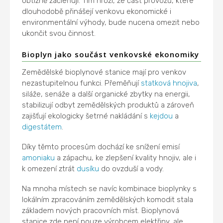
obtížně začleňují. Tím hrozí, že část provozů, které
dlouhodobě přinášejí venkovu ekonomické i
environmentální výhody, bude nucena omezit nebo
ukončit svou činnost.
Bioplyn jako součást venkovské ekonomiky
Zemědělské bioplynové stanice mají pro venkov
nezastupitelnou funkci. Přeměňují
statková hnojiva
,
siláže, senáže a další organické zbytky na energii,
stabilizují odbyt zemědělských produktů a zároveň
zajišťují ekologicky šetrné nakládání s
kejdou
a
digestátem
.
Díky těmto procesům dochází ke snížení emisí
amoniaku
a zápachu, ke zlepšení kvality hnojiv, ale i
k omezení ztrát
dusíku
do ovzduší a vody.
Na mnoha místech se navíc kombinace bioplynky s
lokálním zpracováním zemědělských komodit stala
základem nových pracovních míst. Bioplynová
stanice zde není pouze výrobcem elektřiny, ale