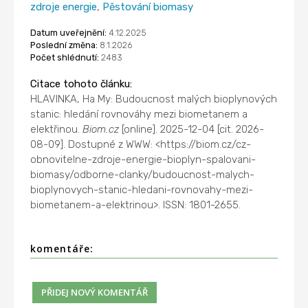
zdroje energie
,
Pěstování biomasy
Datum uveřejnění:
4.12.2025
Poslední změna:
8.1.2026
Počet shlédnutí:
2483
Citace tohoto článku:
HLAVINKA, Ha My: Budoucnost malých bioplynových
stanic: hledání rovnováhy mezi biometanem a
elektřinou.
Biom.cz
[online]. 2025-12-04 [cit. 2026-
08-09]. Dostupné z WWW: <https://biom.cz/cz-
obnovitelne-zdroje-energie-bioplyn-spalovani-
biomasy/odborne-clanky/budoucnost-malych-
bioplynovych-stanic-hledani-rovnovahy-mezi-
biometanem-a-elektrinou>. ISSN: 1801-2655.
komentáře: