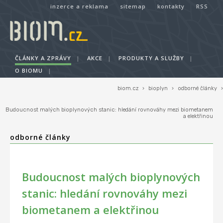
inzerce a reklama
sitemap
kontakty
RSS
ČLÁNKY A ZPRÁVY
|
AKCE
|
PRODUKTY A SLUŽBY
|
O BIOMU
|
biom.cz
›
bioplyn
›
odborné články
›
Budoucnost malých bioplynových stanic: hledání rovnováhy mezi biometanem
a elektřinou
odborné články
Budoucnost malých bioplynových
stanic: hledání rovnováhy mezi
biometanem a elektřinou