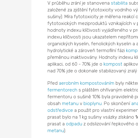
V průběhu zrání je stanovena
stabilita
subs
založené za zjištění fytotoxicity vodního v
sušiny). Míra fytotoxicity je měřena reakcí 
fytotoxických meziproduktů vznikajících 
hodnoty indexu klíčivosti vyjádřeného v p
indexu klíčivosti jsou ukazatelem nepříto
organických kyselin, fenolických kyselin a
hydrolytické a zároveň termofilní fázi
komp
přeměnou inaktivovány. Hodnoty indexu kl
aplikaci, od 60 - 70% jde o
kompost
aplikov
nad 70% jde o dokonale stabilizovaný zral
Před
aerobním
kompostováním
byly někte
fermentorech
s pláštěm ohřívaným elektr
fermentoru o sušině 10% byla pravidelně 
obsah
metanu
v
bioplynu
. Po skončení
an
odstředivce
a použit pro vlastní experimen
prasat bylo na 1 kg sušiny vsázky získáno
1
prasat a
odpadu
z odslizování řepkového o
metanu
).