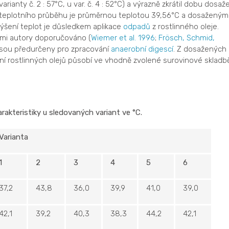
nty č. 2 : 57°C, u var. č. 4 : 52°C) a výrazně zkrátil dobu dosaže
ka teplotního průběhu je průměrnou teplotou 39,56°C a dosaženým
ýšení teplot je důsledkem aplikace
odpadů
z rostlinného oleje.
ími autory doporučováno (
Wiemer et al. 1996
;
Frösch, Schmid,
sou předurčeny pro zpracování
anaerobní digescí
. Z dosažených
í rostlinných olejů působí ve vhodně zvolené surovinové skladb
arakteristiky u sledovaných variant ve °C.
Varianta
1
2
3
4
5
6
37,2
43,8
36,0
39,9
41,0
39,0
42,1
39,2
40,3
38,3
44,2
42,1