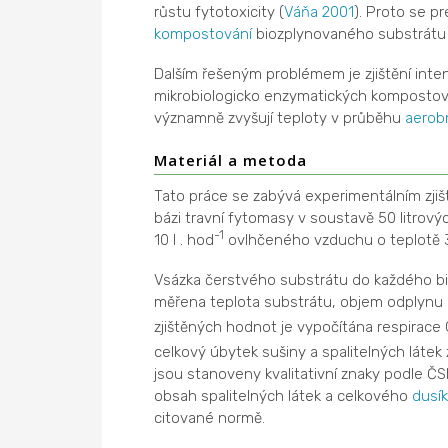
růstu fytotoxicity (
Váňa 2001
). Proto se p
kompostování
biozplynovaného substrátu 
Dalším řešeným problémem je zjištění inten
mikrobiologicko enzymatických kompostov
významně zvyšují teploty v průběhu
aerob
Materiál a metoda
Tato práce se zabývá experimentálním zjiš
bázi travní fytomasy v soustavě 50 litro
-1
10 l . hod
ovlhčeného vzduchu o teplotě 
Vsázka čerstvého substrátu do každého b
měřena teplota substrátu, objem odplynu
zjištěných hodnot je vypočítána respirace
celkový úbytek sušiny a spalitelných látek
jsou stanoveny kvalitativní znaky podle Č
obsah spalitelných látek a celkového
dusí
citované normě.