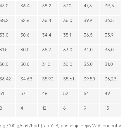
43,0
36,4
38,2
37,0
47,3
38,5
38,2
32,8
36,4
36,0
39,9
36,5
33,0
30,6
34,4
35,1
36,5
33,9
31,5
30,0
35,2
33,0
34,0
33,0
30,0
30,0
31,0
30,0
33,0
31,0
36,42
34,68
35,93
35,61
39,50
36,28
51
57
48
52
54
49
8
4
12
6
9
13
g /100 g/suš./hod. (tab. č. 3) dosahuje nejvyšších hodnot v