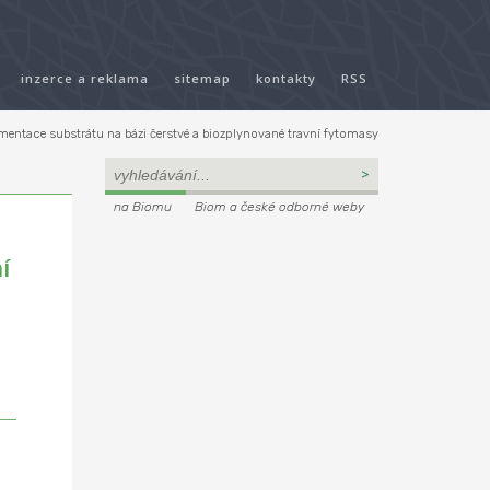
inzerce a reklama
sitemap
kontakty
RSS
rmentace substrátu na bázi čerstvé a biozplynované travní fytomasy
na Biomu
Biom a české odborné weby
í