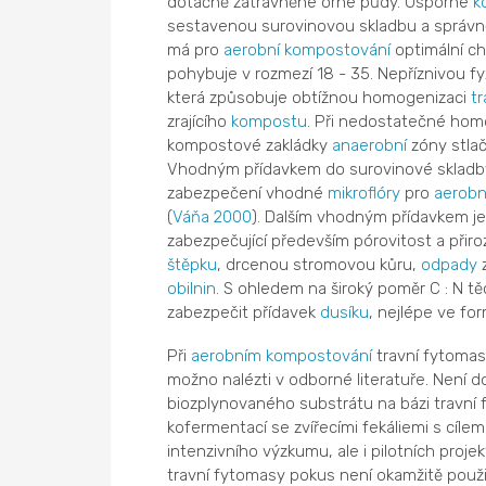
dotačně zatravněné orné půdy. Úsporné
k
sestavenou surovinovou skladbu a správně
má pro
aerobní
kompostování
optimální c
pohybuje v rozmezí 18 - 35. Nepříznivou f
která způsobuje obtížnou homogenizaci
tr
zrajícího
kompostu
. Při nedostatečné hom
kompostové zakládky
anaerobní
zóny stlač
Vhodným přídavkem do surovinové sklad
zabezpečení vhodné
mikroflóry
pro
aerobn
(
Váňa 2000
). Dalším vhodným přídavkem je l
zabezpečující především pórovitost a přiroz
štěpku
, drcenou stromovou kůru,
odpady
z
obilnin
. S ohledem na široký poměr C : N tě
zabezpečit přídavek
dusíku
, nejlépe ve form
Při
aerobním
kompostování
travní fytomasy
možno nalézti v odborné literatuře. Není
biozplynovaného substrátu na bázi travní
kofermentací se zvířecími fekáliemi s cílem
intenzivního výzkumu, ale i pilotních projek
travní fytomasy pokus není okamžitě použi