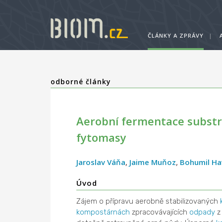
ČLÁNKY A ZPRÁVY
|
odborné články
Aerobní fermentace substrá
fytomasy
Jaroslav Váňa
,
Jaime Muňoz
,
Bohumil Ha
Úvod
Zájem o přípravu aerobně stabilizovaných
kompostárnách
zpracovávajících
odpady
z 