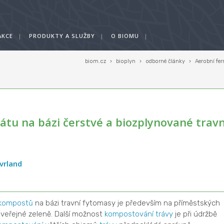
AKCE
|
PRODUKTY A SLUŽBY
|
O BIOMU
|
biom.cz
›
bioplyn
›
odborné články
›
Aerobní fe
tu na bázi čerstvé a biozplynované travn
vrland
kompostů
na bázi travní fytomasy je především na příměstských
veřejné zeleně. Další možnost
kompostování
trávy
je při údržbě