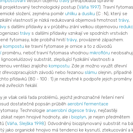
ompostování
větších objemů
trávy
předpokládá správně
 projektovaný technologický postup (
Váňa 1997
). Travní fytoma
hemické složení, zejména poměr
uhlíku
a
dusíku
(C : N), který se
yzikální vlastností je nízká redukovaná objemová hmotnost
trávy
,
ávy
s dalšími přídavky a v průběhu zrání velkou objemovou
redukc
ogenizaci
trávy
s dalšími přídavky vznikají ve spodních vrstvách
ené fytomasy, kde probíhá hnití
trávy
, provázené zápachem.
by
kompostu
ke travní fytomase je ornice a to z důvodů
í
proměnu, neboť travní fytomasa vhodnou
mikroflóru
neobsahuj
ignocelulózový substrát, zlepšující fyzikální vlastnosti a
enou ventilaci zrajícího
kompostu
. Zde je možno využít dřevní
 dřevozpracujících závodů nebo řezanou
slámu
olejnin, případně
chto přídavků (80 - 100 : 1) je nezbytné k podpoře jejich proměny
ě zvířecích fekálií.
 je však celá řada problémů, jejichž jednoznačné řešení není
 dosud dostatečně popsán průběh
aerobní
fermentace
 fytomasy. Technologie
anaerobní digesce
trávy
, nejčastěji
 získat nejen hnojivé hodnoty, ale i
bioplyn
, je nejen předmětem
tů (
Váňa, Slejška 1998
). Odvodněný biozplynovaný substrát na bá
tý jako organické hnojivo má tendenci ke kysnutí, ztekucování a 