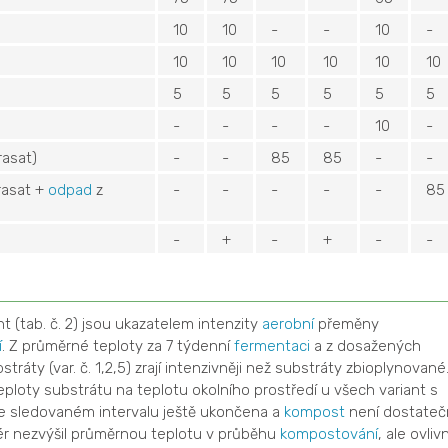
10
10
-
-
10
-
10
10
10
10
10
10
5
5
5
5
5
5
-
-
-
-
10
-
asat)
-
-
85
85
-
-
asat +
odpad
z
-
-
-
-
-
85
-
+
-
+
-
-
t (tab. č. 2) jsou ukazatelem intenzity
aerobní
přeměny
í
. Z průměrné teploty za 7 týdenní
fermentaci
a z dosažených
ráty (var. č. 1,2,5) zrají intenzivněji než substráty zbioplynované
eploty substrátu na teplotu okolního prostředí u všech variant s
ve sledovaném intervalu ještě ukončena a
kompost
není dostateč
ér nezvýšil průměrnou teplotu v průběhu
kompostování
, ale ovlivn