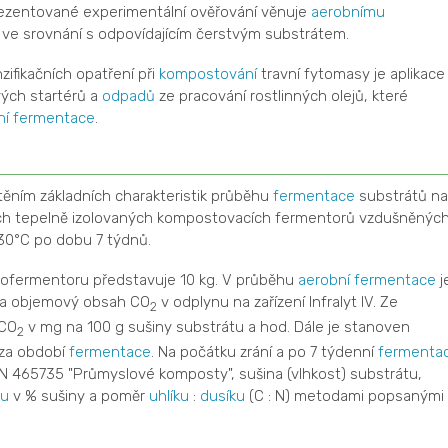
rezentované experimentální ověřování věnuje
aerobnímu
ve srovnání s odpovídajícím čerstvým substrátem.
zifikačních opatření při
kompostování
travní fytomasy je aplikace
ých startérů a
odpadů
ze pracování rostlinných olejů, které
ní
fermentace
.
těním základních charakteristik průběhu
fermentace
substrátů na
vých tepelně izolovaných kompostovacích fermentorů vzdušněnýc
30°C po dobu 7 týdnů.
iofermentoru představuje 10 kg. V průběhu
aerobní
fermentace
j
 a objemový obsah CO
v odplynu na zařízení Infralyt IV. Ze
2
 CO
v mg na 100 g sušiny substrátu a hod. Dále je stanoven
2
 za období
fermentace
. Na počátku zrání a po 7 týdenní
fermentac
SN 465735 "Průmyslové komposty", sušina (vlhkost) substrátu,
ku
v % sušiny a poměr
uhlíku
:
dusíku
(C : N) metodami popsanými