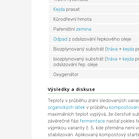
Kejda
prasat
Kůrodřevní hmota
Pařeništní
zemina
Odpad
z odslizování řepkového oleje
Biozplynovaný substrát (
tráva
+
kejda
pr
biozplynovaný substrát (
tráva
+
kejda
pr
odslizování řep. oleje
Oxygenátor
Výsledky a diskuse
Teploty v průběhu zrání sledovaných varian
organických látek
v průběhu
kompostován
maximálních teplot vyplývá, že čerstvé subst
závěrečné fázi
fermentace
nastal pokles t
výjimkou varianty č. 5, kde přeměna není 
stabilizován. Aplikovaný kompostový start