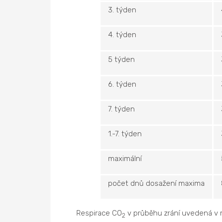
3. týden
4. týden
5 týden
6. týden
7. týden
1.-7. týden
maximální
počet dnů dosažení maxima
Respirace CO
v průběhu zrání uvedená v m
2