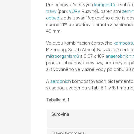
Pro přípravu čerstvých
kompostů
a substr
trávy
(park
VÚRV
Ruzyně), pařeništní
zemi
odpad
z odslizování řepkového oleje (s obs
sušině 11% a kůrodřevní hmota z papírensk
40 mm.
Ve dvou kombinacích čerstvého
kompost
Mizenbug, South Africa). Na základě certif
mikroorganismů
a 0,07 x 109
anaerobních
produkt obsahoval amylázy, proteázy a lip
aktivovaného ve vlažné vody po dobu 30 m
A
aerobních
kompostovacích biofermentore
skladbou uvedenou v tab. č 1 (v % hmotnos
Tabulka č. 1
Surovina
Travní fytomasa