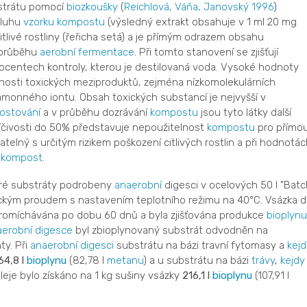
trátu pomocí
biozkoušky
(
Reichlová, Váňa, Janovský 1996
)
ýluhu
vzorku
kompostu
(výsledný extrakt obsahuje v 1 ml 20 mg
citlivé rostliny (řeřicha setá) a je přímým odrazem obsahu
v průběhu
aerobní
fermentace
. Při tomto stanovení se zjišťují
rocentech kontroly, kterou je destilovaná voda. Vysoké hodnoty
mnosti toxických meziproduktů, zejména nízkomolekulárních
 amonného iontu. Obsah toxických substancí je nejvyšší v
ostování
a v průběhu dozrávání
kompostu
jsou tyto látky další
íčivosti do 50% představuje nepoužitelnost
kompostu
pro přímo
atelný s určitým rizikem poškození citlivých rostlin a při hodnotác
ý
kompost
.
ré substráty podrobeny
anaerobní
digesci v ocelových 50 l "Batc
ickým proudem s nastavením teplotního režimu na 40°C. Vsázka 
promíchávána po dobu 60 dnů a byla zjišťována produkce
bioplynu
aerobní digesce
byl zbioplynovaný substrát odvodněn na
ty. Při
anaerobní digesci
substrátu na bázi travní fytomasy a
kejd
64,8 l
bioplynu
(82,78 l
metanu
) a u substrátu na bázi
trávy
,
kejdy
leje bylo získáno na 1 kg sušiny vsázky
216,1 l
bioplynu
(107,91 l