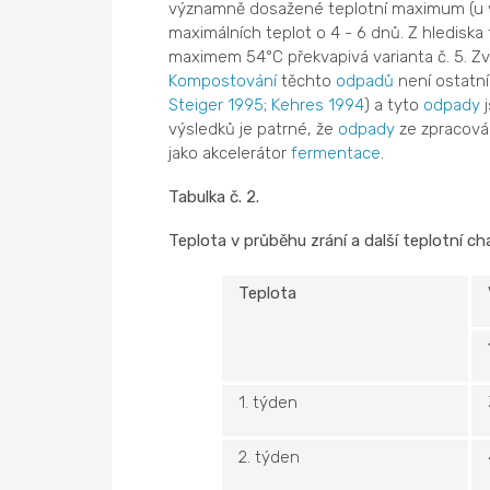
významně dosažené teplotní maximum (u varia
maximálních teplot o 4 - 6 dnů. Z hledis
maximem 54°C překvapivá varianta č. 5. Zv
Kompostování
těchto
odpadů
není ostatn
Steiger 1995
;
Kehres 1994
) a tyto
odpady
j
výsledků je patrné, že
odpady
ze zpracován
jako akcelerátor
fermentace
.
Tabulka č. 2.
Teplota v průběhu zrání a další teplotní ch
Teplota
1. týden
2. týden