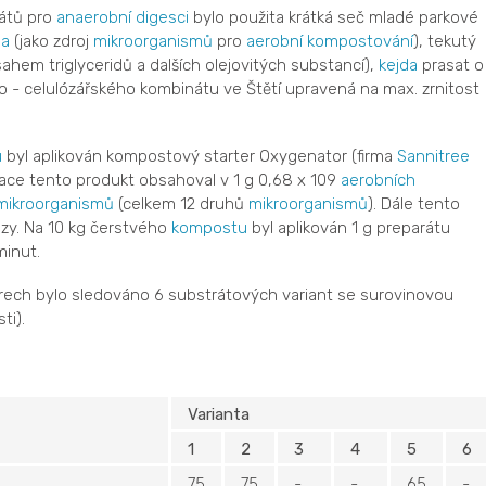
átů pro
anaerobní digesci
bylo použita krátká seč mladé parkové
na
(jako zdroj
mikroorganismů
pro
aerobní
kompostování
), tekutý
ahem triglyceridů a dalších olejovitých substancí),
kejda
prasat o
o - celulózářského kombinátu ve Štětí upravená na max. zrnitost
u
byl aplikován kompostový starter Oxygenator (firma
Sannitree
ikace tento produkt obsahoval v 1 g 0,68 x 109
aerobních
mikroorganismů
(celkem 12 druhů
mikroorganismů
). Dále tento
ázy. Na 10 kg čerstvého
kompostu
byl aplikován 1 g preparátu
inut.
ch bylo sledováno 6 substrátových variant se surovinovou
ti).
Varianta
1
2
3
4
5
6
75
75
-
-
65
-