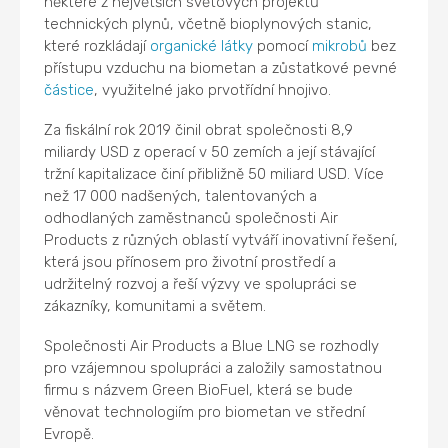
některé z největších světových projektů
technických plynů, včetně bioplynových stanic,
které rozkládají
organické látky
pomocí
mikrobů
bez
přístupu vzduchu na biometan a zůstatkové pevné
částice
, využitelné jako prvotřídní hnojivo.
Za fiskální rok 2019 činil obrat společnosti 8,9
miliardy USD z operací v 50 zemích a její stávající
tržní kapitalizace činí přibližně 50 miliard USD. Více
než 17 000 nadšených, talentovaných a
odhodlaných zaměstnanců společnosti Air
Products z různých oblastí vytváří inovativní řešení,
která jsou přínosem pro životní prostředí a
udržitelný rozvoj a řeší výzvy ve spolupráci se
zákazníky, komunitami a světem.
Společnosti Air Products a Blue LNG se rozhodly
pro vzájemnou spolupráci a založily samostatnou
firmu s názvem Green BioFuel, která se bude
věnovat technologiím pro biometan ve střední
Evropě.