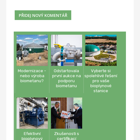
Modernizace -
Odstartovala
Vyberte si
nebo výroba
první aukce na
spolehlivé řešení
biometanu?
podporu
pro vaše
biometanu
bioplynové
stanice
Efektivní
Zkušenosti s
bioplynový
certifikací