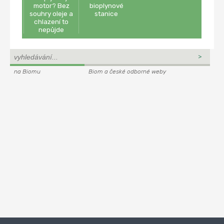
motor? Bez
bioplynové
souhry oleje a
stanice
chlazení to
nepůjde
na Biomu
Biom a české odborné weby