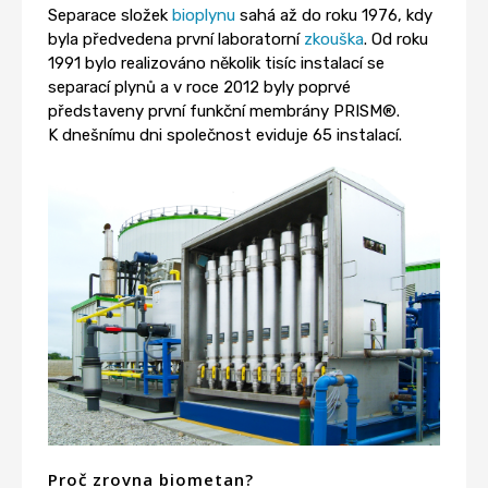
Separace složek
bioplynu
sahá až do roku 1976, kdy
byla předvedena první laboratorní
zkouška
. Od roku
1991 bylo realizováno několik tisíc instalací se
separací plynů a v roce 2012 byly poprvé
představeny první funkční membrány PRISM®.
K dnešnímu dni společnost eviduje 65 instalací.
Proč zrovna biometan?