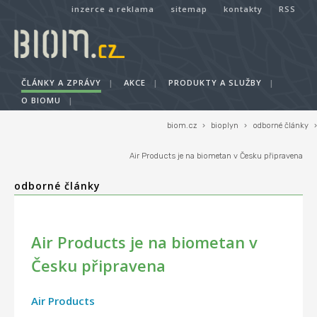
inzerce a reklama
sitemap
kontakty
RSS
ČLÁNKY A ZPRÁVY
|
AKCE
|
PRODUKTY A SLUŽBY
|
O BIOMU
|
biom.cz
›
bioplyn
›
odborné články
›
Air Products je na biometan v Česku připravena
odborné články
Air Products je na biometan v
Česku připravena
Air Products