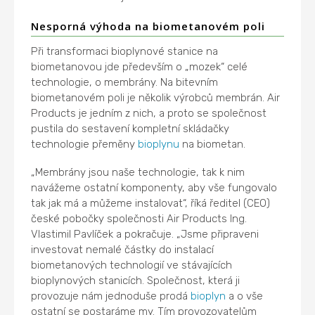
Nesporná výhoda na biometanovém poli
Při transformaci bioplynové stanice na
biometanovou jde především o „mozek“ celé
technologie, o membrány. Na bitevním
biometanovém poli je několik výrobců membrán. Air
Products je jedním z nich, a proto se společnost
pustila do sestavení kompletní skládačky
technologie přeměny
bioplynu
na biometan.
„Membrány jsou naše technologie, tak k nim
navážeme ostatní komponenty, aby vše fungovalo
tak jak má a můžeme instalovat“, říká ředitel (CEO)
české pobočky společnosti Air Products Ing.
Vlastimil Pavlíček a pokračuje. „Jsme připraveni
investovat nemalé částky do instalací
biometanových technologií ve stávajících
bioplynových stanicích. Společnost, která ji
provozuje nám jednoduše prodá
bioplyn
a o vše
ostatní se postaráme my. Tím provozovatelům