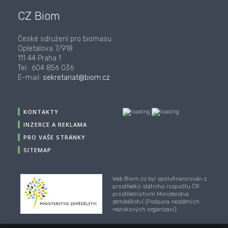
CZ Biom
České sdružení pro biomasu
Opletalova 7/918
111 44 Praha 1
Tel.: 604 856 036
E-mail:
sekretariat@biom.cz
KONTAKTY
INZERCE A REKLAMA
PRO VAŠE STRÁNKY
SITEMAP
Web Biom.cz byl spolufinancován z
prostředků státního rozpočtu ČR
prostřednictvím Ministerstva
zemědělství (Podpora nestátních
neziskových organizací).