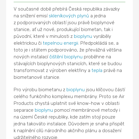
V současné době přebírá Česká republika závazky
na snížení emisí
skleníkových plynů
a jedna
z podporovaných oblastí jsou právě bioplynové
stanice, ať už nové, produkující biometan, tak i
původní, které v minulosti z
bioplynu
vyráběly
elektrickou či
tepelnou energii
. Předpokládá se, a
toto je i státem podporováno, že převážná většina
nových instalací
čištění bioplynu
proběhne na
stávajících bioplynových stanicích, které se budou
transformovat z výroben elektřiny a
tepla
právě na
biometanové stanice.
Pro výrobu biometanu z
bioplynu
jsou klíčovou částí
celého funkčního komplexu membrány. Proto se Air
Products chystá uplatnit své know-how v oblasti
separace
bioplynu
pomocí membránové metody i
na území České republiky, kde zatím stojí pouze
jedna takováto instalace. Důvodem je snaha přispět
k naplnění cílů národního akčního plánu a dosažení
udržitelného rozvoje.