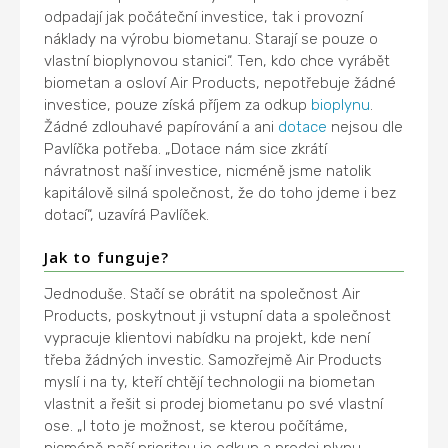
odpadají jak počáteční investice, tak i provozní
náklady na výrobu biometanu. Starají se pouze o
vlastní bioplynovou stanici“. Ten, kdo chce vyrábět
biometan a osloví Air Products, nepotřebuje žádné
investice, pouze získá příjem za odkup
bioplynu
.
Žádné zdlouhavé papírování a ani
dotace
nejsou dle
Pavlíčka potřeba. „Dotace nám sice zkrátí
návratnost naší investice, nicméně jsme natolik
kapitálově silná společnost, že do toho jdeme i bez
dotací“, uzavírá Pavlíček.
Jak to funguje?
Jednoduše. Stačí se obrátit na společnost Air
Products, poskytnout ji vstupní data a společnost
vypracuje klientovi nabídku na projekt, kde není
třeba žádných investic. Samozřejmě Air Products
myslí i na ty, kteří chtějí technologii na biometan
vlastnit a řešit si prodej biometanu po své vlastní
ose. „I toto je možnost, se kterou počítáme,
nicméně naší prioritou je odkup a prodej plynu.