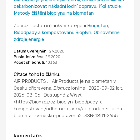
dekarbonizovat nákladní lodní dopravu, říká studie
Metody čištění bioplynu na biometan
Zobrazit ostatní články v kategorii
Biometan
,
Bioodpady a kompostování
,
Bioplyn
,
Obnovitelné
zdroje energie
Datum uveřejnění:
2.9.2020
Poslední změna:
2.9.2020
Počet shlédnutí:
10363
Citace tohoto článku:
AIR PRODUCTS , : Air Products je na biometan v
Česku připravena.
Biom.cz
[online]. 2020-09-02 [cit.
2026-08-06]. Dostupné z WWW:
<https://biom.cz/cz-bioplyn-bioodpady-a-
kompostovani/odborne-clanky/air-products-je-na-
biometan-v-cesku-pripravena>. ISSN: 1801-2655.
komentáře: