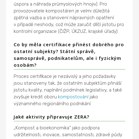
úspora a náhrada průmyslových hnojiv). Pro
provozovatele kompostáren je velmi důležitá
zpětná vazba a stanovení nápravných opatření
v případě neshody, což může zaručit dílčí jistotu pro
kontrolní organizace (ČIŽP, ÚKZUZ, krajské úřady).
Co by měla certifikace přinést dobrého pro
ostatní subjekty? Státní správě,
samosprávě, podnikatelům, ale i fyzickým
osobám?
Proces certifikace je nezávislý a jeho požadavky
jsou stanoveny tak, že ostatním subjektům přináší
jistotu kvality, naplnění podmínek legislativy, a také
zvyšuje kredit oboru
kompostování
jako
významného regionálního podnikání.
Jaké aktivity připravuje ZERA?
„Kompost a bioekonomika“ jako podpora
udržitelnosti, inovace, samostatnosti, zdravé půdy