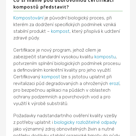
Co si máme pod dobrovolnou certifikací
kompostů představit?
Kompostování
je původní biologický proces, při
kterém za dodržení specifických podmínek vzniká
stabilní produkt –
kompost
, který přispívá k udržení
zdravé půdy.
Certifikace je nový program, jehož cílem je
zabezpečit standardní vysokou kvalitu
kompostu
,
potvrzením splnění biologických podmínek procesu
a definováním konkrétní kvality pro jeho využití.
Certifikovaný
kompost
lze s jistotou uplatnit při
revitalizaci půd degradovaných a ohrožených
erozí
,
pro bezpečnou aplikaci na půdách v oblastech
ochrany podzemních a povrchových vod a pro
využití k výrobě substrátů.
Požadavky nadstandartního ověření kvality vzešly
z potřeby uplatnit i
biologicky rozložitelné odpady
jako významný zdroj obnovitelných živin a nutné
potřeby dodávky stabilní organické hmoty do půdy,