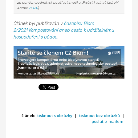
za daných podmínek používat značku „Pečeť kvality“. (zdroj/
Archiv
ZERA
)
Článek byl publikován v
časopisu Biom
2/2021 Kompostování aneb cesta k udržitelnému
hospodaření s půdou
.
článek:
tisknout s obrázky
|
tisknout bez obrázků
|
poslat e-mailem