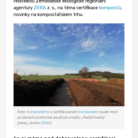
ředitelkou Zemědělské ekologické regionální
agentury
ZERA
z. s., na téma certifikace
kompostů
,
novinky na kompostářském trhu.
Foto:
Kompostárna
s certifikovaným
kompostem
bude moci
za daných podmínek používat značku „Pečeť kvality“.
(zdroj_Archiv
ZERA
)