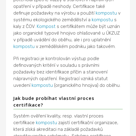
opatření v případě neshody. Certifikace také
definuje požadavky na výrobu a použití
kompostu
v
systému ekologického zemědělství a
kompostu
s
kaly z ČOV.
Kompost
s certifikátem může být uznán
jako organické typové hnojivo ohlašované u ÚKZUZ
v případě uvádění do oběhu, ale i pro uplatnění
kompostu
v zemědělském podniku jako takovém.
Při registraci je kontrolován výstup podle
definovaných kritérií v souladu s právními
požadavky bez identifikace příčin a stanovení
nápravných opatření. Registrací vzniká statut
uvedení
kompostu
(organického hnojiva) do oběhu.
Jak bude probíhat vlastní proces
certifikace?
Systém ověření kvality, resp. vlastní proces
certifikace
kompostu
zajistí certifikační organizace,
která získá akreditaci na základě požadavků
akreditovaného schématu „Schéma certifikace