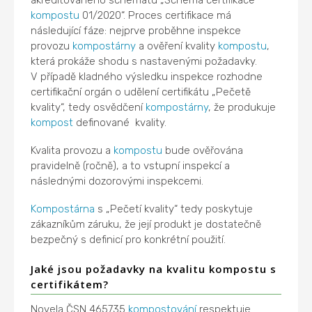
kompostu
01/2020“. Proces certifikace má
následující fáze: nejprve proběhne inspekce
provozu
kompostárny
a ověření kvality
kompostu
,
která prokáže shodu s nastavenými požadavky.
V případě kladného výsledku inspekce rozhodne
certifikační orgán o udělení certifikátu „Pečetě
kvality“, tedy osvědčení
kompostárny
, že produkuje
kompost
definované kvality.
Kvalita provozu a
kompostu
bude ověřována
pravidelně (ročně), a to vstupní inspekcí a
následnými dozorovými inspekcemi.
Kompostárna
s „Pečetí kvality“ tedy poskytuje
zákazníkům záruku, že její produkt je dostatečně
bezpečný s definicí pro konkrétní použití.
Jaké jsou požadavky na kvalitu kompostu s
certifikátem?
Novela ČSN 465735
kompostování
respektuje