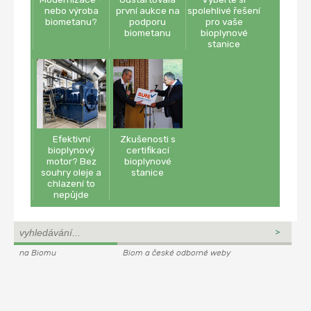
nebo výroba
první aukce na
spolehlivé řešení
biometanu?
podporu
pro vaše
biometanu
bioplynové
stanice
Efektivní
Zkušenosti s
bioplynový
certifikací
motor? Bez
bioplynové
souhry oleje a
stanice
chlazení to
nepůjde
na Biomu
Biom a české odborné weby