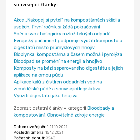
související články:
Akce „Nakopej si pytel“ na kompostárnách sklidila
úspěch. První ročník si žádá pokračování
Sběr a svoz biologicky rozložitelných odpadů
Evropský parlament podporuje využití kompostů a
digestátů místo průmyslových hnojiv
Bioplynka, kompostárna a časem možná i pyrolýza
Bioodpad se promění na energii a hnojivo
Komposty na bázi separovaného digestátu a jejich
aplikace na ornou půdu
Aplikace kalů z čistíren odpadních vod na
zemědělské půdě a související legislativa
Využití digestátu jako hnojiva
Zobrazit ostatní články v kategorii
Bioodpady a
kompostování
,
Obnovitelné zdroje energie
Datum uveřejnění:
21.10.2021
Poslední změna:
15.12.2021
Počet shlédnutí:
9243