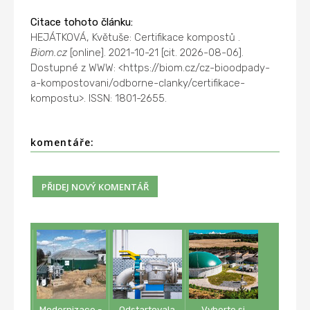
Citace tohoto článku:
HEJÁTKOVÁ, Květuše: Certifikace kompostů .
Biom.cz
[online]. 2021-10-21 [cit. 2026-08-06].
Dostupné z WWW: <https://biom.cz/cz-bioodpady-
a-kompostovani/odborne-clanky/certifikace-
kompostu>. ISSN: 1801-2655.
komentáře:
Modernizace -
Odstartovala
Vyberte si