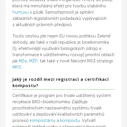
která má mimořádný efekt pro tvorbu stabilního
humusu
v půdě. Samozřejmostí je splnění
základních legislativních požadavků vyplývajících
z aktuálních právních předpisů.
Touto cestou jde nejen EU novou politikou Zelené
dohody, ale také v naší republice je bioekonomika
(tj. efektivnější využívání biologických zdrojů a
transformace k udržitelnému rozvoji) prioritní oblastí
jak
MZe
,
MŽP
, tak také v nové Národní RIS3 strategii
MPO
.
Jaký je rozdíl mezi registrací a certifikací
kompostu?
Certifikace je program pro trvale udržitelný systém
recyklace BRO–bioekonomika. Zajišťuje
prostřednictvím nastaveného systému trvalé
udržování a zlepšování kvalitativních parametrů
procesů
kompostárny
a
kompostu
. Vytváří
potenciál zpětné vazby a stanovení nápravných