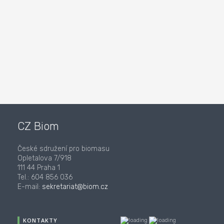
CZ Biom
České sdružení pro biomasu
Opletalova 7/918
111 44 Praha 1
Tel.: 604 856 036
E-mail:
sekretariat@biom.cz
KONTAKTY