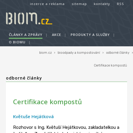
inzerce a reklama
sitemap
kontakty
RSS
ČLÁNKY A ZPRÁVY
|
AKCE
|
PRODUKTY A SLUŽBY
|
O BIOMU
|
biom.cz
›
bioodpady a kompostování
›
odborné články
›
Certifikace kompostů
odborné články
Certifikace kompostů
Květuše Hejátková
Rozhovor s Ing. Květuší Hejátkovou, zakladatelkou a