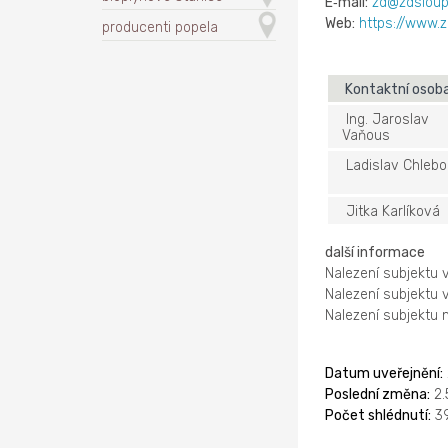
E‑mail:
zd@zdsloup
Web:
https://www.z
producenti popela
Kontaktní osob
Ing. Jaroslav
Vaňous
Ladislav Chleb
Jitka Karlíková
další informace
Nalezení subjektu 
Nalezení subjektu 
Nalezení subjektu
Datum uveřejnění:
Poslední změna:
2.
Počet shlédnutí:
3