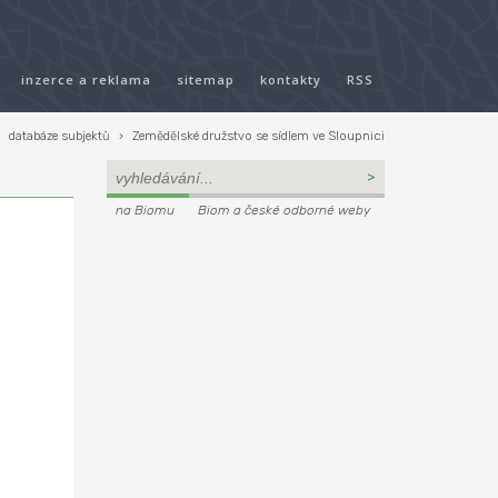
inzerce a reklama
sitemap
kontakty
RSS
›
databáze subjektů
›
Zemědělské družstvo se sídlem ve Sloupnici
na Biomu
Biom a české odborné weby