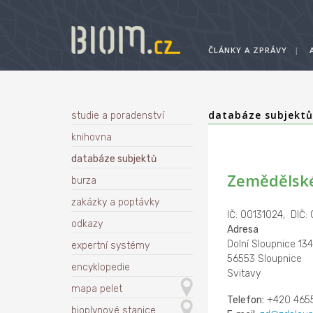
ČLÁNKY A ZPRÁVY
|
databáze subjekt
studie a poradenství
knihovna
databáze subjektů
Zemědělské
burza
zakázky a poptávky
IČ: 00131024, DIČ:
odkazy
Adresa
Dolní Sloupnice 134
expertní systémy
56553 Sloupnice
encyklopedie
Svitavy
mapa pelet
Telefon:
+420 4655
bioplynové stanice