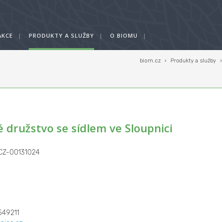
AKCE
|
PRODUKTY A SLUŽBY
|
O BIOMU
|
biom.cz
›
Produkty a služby
ů
 družstvo se sídlem ve Sloupnici
 CZ-00131024
49211