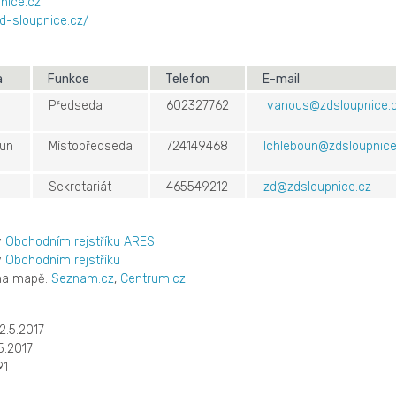
nice.cz
d-sloupnice.cz/
a
Funkce
Telefon
E-mail
Předseda
602327762
vanous@zdsloupnice.
oun
Místopředseda
724149468
lchleboun@zdsloupnice
Sekretariát
465549212
zd@zdsloupnice.cz
v
Obchodním rejstříku ARES
v
Obchodním rejstříku
 na mapě:
Seznam.cz
,
Centrum.cz
2.5.2017
5.2017
91