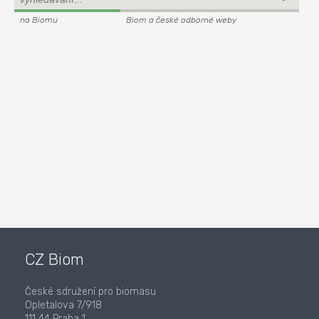
na Biomu
Biom a české odborné weby
CZ Biom
České sdružení pro biomasu
Opletalova 7/918
111 44 Praha 1