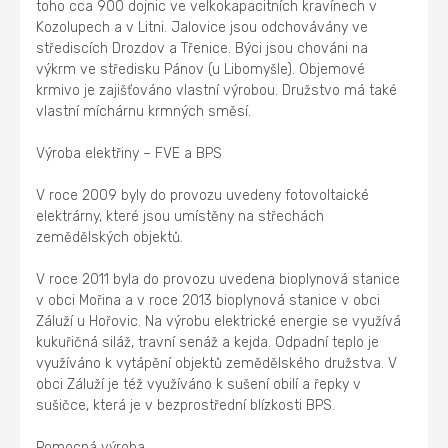
toho cca 900 dojnic ve velkokapacitních kravínech v
Kozolupech a v Litni. Jalovice jsou odchovávány ve
střediscích Drozdov a Třenice. Býci jsou chováni na
výkrm ve středisku Pánov (u Libomyšle). Objemové
krmivo je zajišťováno vlastní výrobou. Družstvo má také
vlastní míchárnu krmných směsí.
Výroba elektřiny – FVE a BPS
V roce 2009 byly do provozu uvedeny fotovoltaické
elektrárny, které jsou umístěny na střechách
zemědělských objektů.
V roce 2011 byla do provozu uvedena bioplynová stanice
v obci Mořina a v roce 2013 bioplynová stanice v obci
Záluží u Hořovic. Na výrobu elektrické energie se využívá
kukuřičná siláž, travní senáž a kejda. Odpadní teplo je
využíváno k vytápění objektů zemědělského družstva. V
obci Záluží je též využíváno k sušení obilí a řepky v
sušičce, která je v bezprostřední blízkosti BPS.
Pomocná výroba