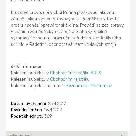
Družstvo provozuje v obci Mořina práškovou lakovnu,
zámečnickou výrobu a kovovýrobu. Rovněž se v tomto
areálu nachází opravárenská dílna. Provádí se zde opravy
vlastních zemědělských strojů a techniky. V dílně
vykonávají odbornou praxi učni středního zemědělského
učiliště v Radotíně, obor opravář zemědělských strojů.
další informace
Nalezení subjektu v
Obchodním rejstříku ARES
Nalezení subjektu v
Obchodním rejstříku
Nalezení subjektu na mapě:
Seznam.cz
,
Centrum.cz
Datum uveřejnění:
25.4.2017
Poslední změna:
25.4.2017
Počet shlédnutí:
369