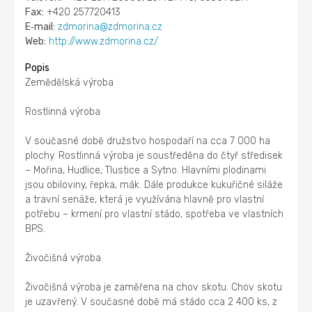
Fax:
+420 257720413
E‑mail:
zdmorina@zdmorina.cz
Web:
http://www.zdmorina.cz/
Popis
Zemědělská výroba
Rostlinná výroba
V současné době družstvo hospodaří na cca 7 000 ha
plochy. Rostlinná výroba je soustředěna do čtyř středisek
– Mořina, Hudlice, Tlustice a Sytno. Hlavními plodinami
jsou obiloviny, řepka, mák. Dále produkce kukuřičné siláže
a travní senáže, která je využívána hlavně pro vlastní
potřebu – krmení pro vlastní stádo, spotřeba ve vlastních
BPS.
Živočišná výroba
Živočišná výroba je zaměřena na chov skotu. Chov skotu
je uzavřený. V současné době má stádo cca 2 400 ks, z