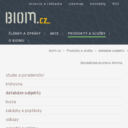
inzerce a reklama
sitemap
kontakty
RSS
ČLÁNKY A ZPRÁVY
|
AKCE
|
PRODUKTY A SLUŽBY
|
O BIOMU
|
biom.cz
›
Produkty a služby
›
databáze subjektů
›
Zemědělské družstvo Mořina
studie a poradenství
knihovna
databáze subjektů
burza
zakázky a poptávky
odkazy