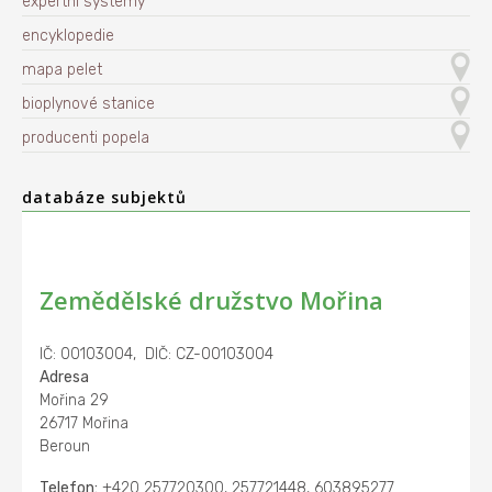
expertní systémy
encyklopedie
mapa pelet
bioplynové stanice
producenti popela
databáze subjektů
Zemědělské družstvo Mořina
IČ: 00103004, DIČ: CZ-00103004
Adresa
Mořina 29
26717 Mořina
Beroun
Telefon:
+420 257720300, 257721448, 603895277