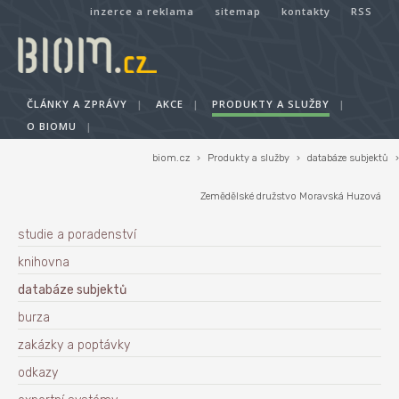
inzerce a reklama
sitemap
kontakty
RSS
ČLÁNKY A ZPRÁVY
|
AKCE
|
PRODUKTY A SLUŽBY
|
O BIOMU
|
biom.cz
›
Produkty a služby
›
databáze subjektů
›
Zemědělské družstvo Moravská Huzová
studie a poradenství
knihovna
databáze subjektů
burza
zakázky a poptávky
odkazy