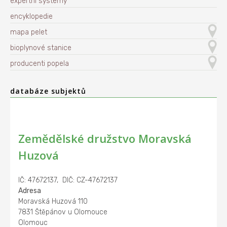
expertní systémy
encyklopedie
mapa pelet
bioplynové stanice
producenti popela
databáze subjektů
Zemědělské družstvo Moravská
Huzová
IČ: 47672137, DIČ: CZ-47672137
Adresa
Moravská Huzová 110
7831 Štěpánov u Olomouce
Olomouc