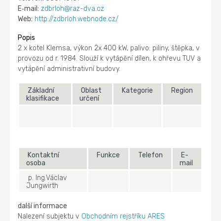
E‑mail:
zdbrloh@raz-dva.cz
Web:
http://zdbrloh.webnode.cz/
Popis
2 x kotel Klemsa, výkon 2x 400 kW, palivo: piliny, štěpka, v
provozu od r. 1984. Slouží k vytápění dílen, k ohřevu TUV a
vytápění administrativní budovy.
Základní
Oblast
Kategorie
Region
klasifikace
určení
Kontaktní
Funkce
Telefon
E-
osoba
mail
p. Ing.Václav
Jungwirth
další informace
Nalezení subjektu v
Obchodním rejstříku ARES