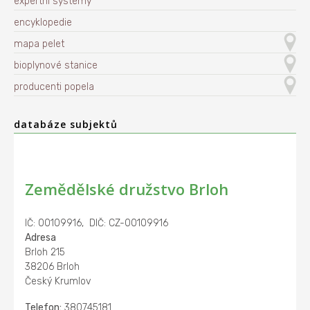
expertní systémy
encyklopedie
mapa pelet
bioplynové stanice
producenti popela
databáze subjektů
Zemědělské družstvo Brloh
IČ: 00109916, DIČ: CZ-00109916
Adresa
Brloh 215
38206 Brloh
Český Krumlov
Telefon:
380745181