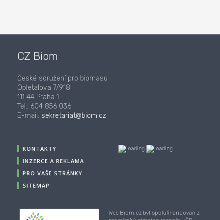
CZ Biom
České sdružení pro biomasu
Opletalova 7/918
111 44 Praha 1
Tel.: 604 856 036
E-mail:
sekretariat@biom.cz
KONTAKTY
INZERCE A REKLAMA
PRO VAŠE STRÁNKY
SITEMAP
Web Biom.cz byl spolufinancován z