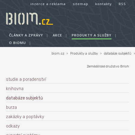
inzerce a reklama
sitemap
kontakty
RSS
ČLÁNKY A ZPRÁVY
|
AKCE
|
PRODUKTY A SLUŽBY
|
O BIOMU
|
biom.cz
›
Produkty a služby
›
databáze subjektů
›
Zemědělské družstvo Brloh
studie a poradenství
knihovna
databáze subjektů
burza
zakázky a poptávky
odkazy