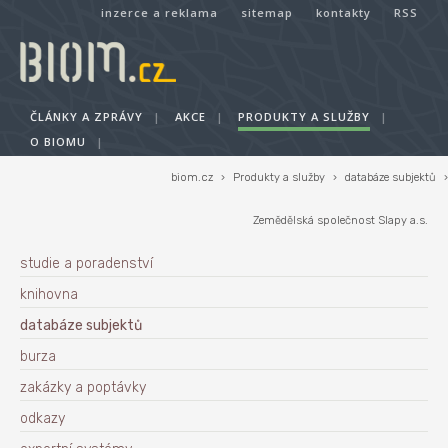
inzerce a reklama
sitemap
kontakty
RSS
ČLÁNKY A ZPRÁVY
|
AKCE
|
PRODUKTY A SLUŽBY
|
O BIOMU
|
biom.cz
›
Produkty a služby
›
databáze subjektů
›
Zemědělská společnost Slapy a.s.
studie a poradenství
knihovna
databáze subjektů
burza
zakázky a poptávky
odkazy