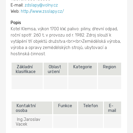
E‑mail:
zdslapy@volny.cz
Web:
http://www.zsslapy.cz/
Popis
Kotel Klemsa, výkon 1700 kW, palivo: piliny, dřevní odpad,
roční spotř. 260 t, v provozu od r. 1982. Zdroj slouží k
vytápění tří objektů družstva.<br><br>Zemědělská výroba,
výroba a opravy zemědělských strojů, ubytovací a
hostinská činnost.
Základní
Oblast
Kategorie
Region
klasifikace
určení
Kontaktní
Funkce
Telefon
E-
osoba
mail
Ing.Jaroslav
Vacek