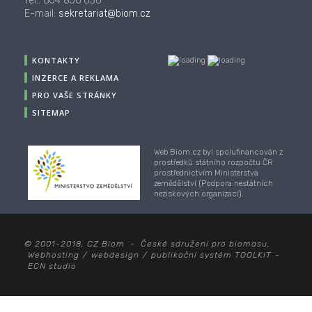
Tel.: 604 856 036
E-mail:
sekretariat@biom.cz
KONTAKTY
INZERCE A REKLAMA
PRO VAŠE STRÁNKY
SITEMAP
Web Biom.cz byl spolufinancován z
prostředků státního rozpočtu ČR
prostřednictvím Ministerstva
zemědělství (Podpora nestátních
neziskových organizací).
© 2001-2018, CZ Biom - České sdružení pro biomasu,
Webhosting
/
webdesign
/
publikační systém TOOLKIT
-
ECN studio