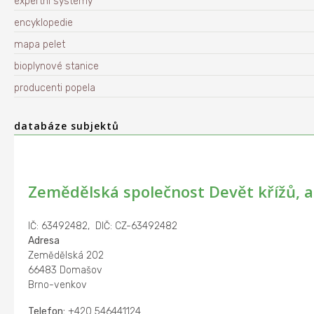
expertní systémy
encyklopedie
mapa pelet
bioplynové stanice
producenti popela
databáze subjektů
Zemědělská společnost Devět křížů, a.
IČ: 63492482, DIČ: CZ-63492482
Adresa
Zemědělská 202
66483 Domašov
Brno-venkov
Telefon:
+420 546441124