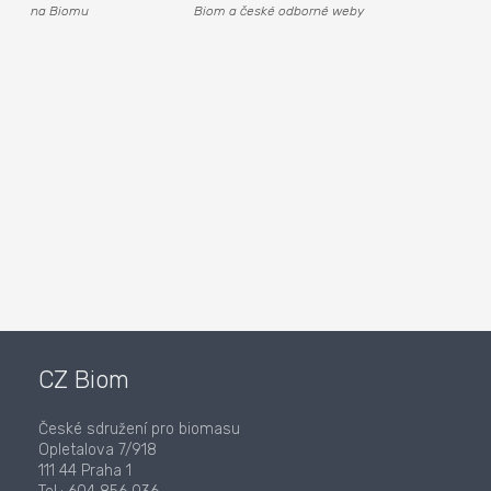
na Biomu
Biom a české odborné weby
CZ Biom
České sdružení pro biomasu
Opletalova 7/918
111 44 Praha 1