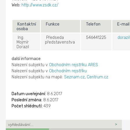
Web:
http://www.zsdk.cz/
Kontaktní
Funkce
Telefon
E-mai
osoba
Ing.
Předseda
546441225
doraz
Mojmír
představenstva
Dorazil
další informace
Nalezení subjektu v
Obchodním rejstříku ARES
Nalezení subjektu v
Obchodním rejstříku
Nalezení subjektu na mapě:
Seznam.cz
,
Centrum.cz
Datum uveřejnění:
8.6.2017
Poslední změna:
8.6.2017
Počet shlédnutí:
439