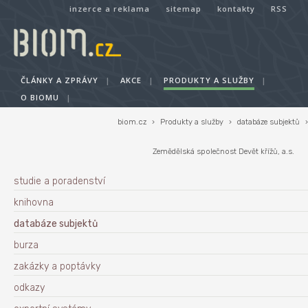
inzerce a reklama
sitemap
kontakty
RSS
ČLÁNKY A ZPRÁVY
|
AKCE
|
PRODUKTY A SLUŽBY
|
O BIOMU
|
biom.cz
›
Produkty a služby
›
databáze subjektů
›
Zemědělská společnost Devět křížů, a.s.
studie a poradenství
knihovna
databáze subjektů
burza
zakázky a poptávky
odkazy