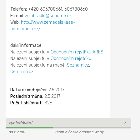
Telefon:
+420 606788661, 606788660
E‑mail:
zd.hbradlo@sendme.cz
Web:
http://www.zemedelskaas-
hornibradlo.cz/
další informace
Nalezení subjektu v
Obchodním rejstříku ARES
Nalezení subjektu v
Obchodním rejstříku
Nalezení subjektu na mapě:
Seznam.cz
,
Centrum.cz
Datum uveřejnění:
2.5.2017
Poslední změna:
2.5.2017
Počet shlédnutí:
326
na Biomu
Biom a české odborné weby