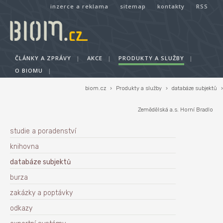
inzerce a reklama
sitemap
kontakty
RSS
ČLÁNKY A ZPRÁVY
|
AKCE
|
PRODUKTY A SLUŽBY
|
O BIOMU
|
biom.cz
›
Produkty a služby
›
databáze subjektů
›
Zemědělská a.s. Horní Bradlo
studie a poradenství
knihovna
databáze subjektů
burza
zakázky a poptávky
odkazy