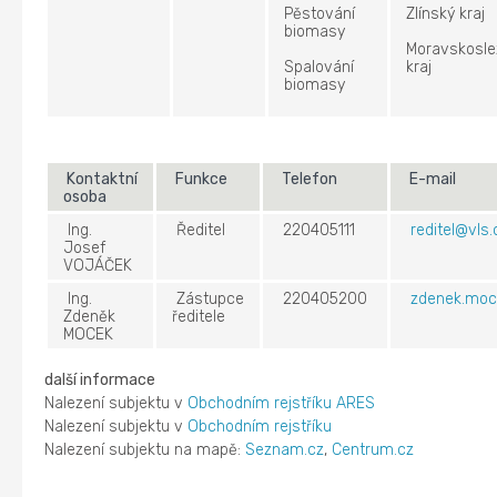
Pěstování
Zlínský kraj
biomasy
Moravskosle
Spalování
kraj
biomasy
Kontaktní
Funkce
Telefon
E-mail
osoba
Ing.
Ředitel
220405111
reditel@vls.
Josef
VOJÁČEK
Ing.
Zástupce
220405200
zdenek.moc
Zdeněk
ředitele
MOCEK
další informace
Nalezení subjektu v
Obchodním rejstříku ARES
Nalezení subjektu v
Obchodním rejstříku
Nalezení subjektu na mapě:
Seznam.cz
,
Centrum.cz