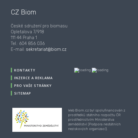
CZ Biom
České sdružení pro biomasu
Opletalova 7/918
111 44 Praha 1
Tel.: 604 856 036
E-mail:
sekretariat@biom.cz
KONTAKTY
INZERCE A REKLAMA
PRO VAŠE STRÁNKY
SITEMAP
Web Biom.cz byl spolufinancován z
prostředků státního rozpočtu ČR
prostřednictvím Ministerstva
zemědělství (Podpora nestátních
neziskových organizací).