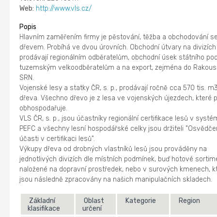
Web:
http://www.vls.cz/
Popis
Hlavním zaměřením firmy je pěstování, těžba a obchodování s
dřevem. Probíhá ve dvou úrovních. Obchodní útvary na divizích
prodávají regionálním odběratelům, obchodní úsek státního po
tuzemským velkoodběratelům a na export, zejména do Rakous
SRN.
Vojenské lesy a statky ČR, s. p., prodávají ročně cca 570 tis. m
dřeva. Všechno dřevo je z lesa ve vojenských újezdech, které 
obhospodařuje.
VLS ČR, s. p., jsou účastníky regionální certifikace lesů v syst
PEFC a všechny lesní hospodářské celky jsou držiteli "Osvědče
účasti v certifikaci lesů".
Výkupy dřeva od drobných vlastníků lesů jsou prováděny na
jednotlivých divizích dle místních podmínek, buď hotové sortim
naložené na dopravní prostředek, nebo v surových kmenech, k
jsou následně zpracovány na našich manipulačních skladech.
Základní
Oblast
Kategorie
Region
klasifikace
určení