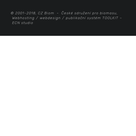
© 2001-2018, CZ Biom - České sdružení pro biomasu,
Webhosting
/
webdesign
/
publikační systém TOOLKIT
-
ECN studio