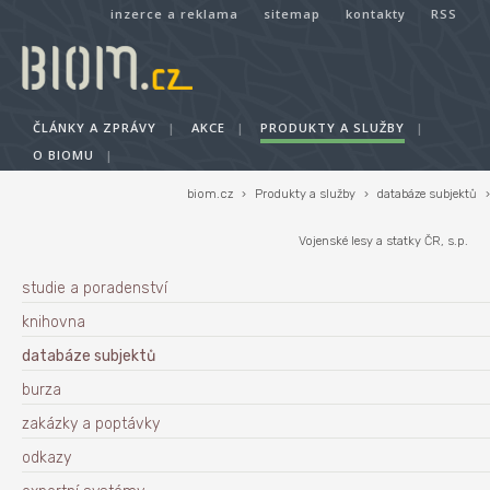
inzerce a reklama
sitemap
kontakty
RSS
ČLÁNKY A ZPRÁVY
|
AKCE
|
PRODUKTY A SLUŽBY
|
O BIOMU
|
biom.cz
›
Produkty a služby
›
databáze subjektů
›
Vojenské lesy a statky ČR, s.p.
studie a poradenství
knihovna
databáze subjektů
burza
zakázky a poptávky
odkazy